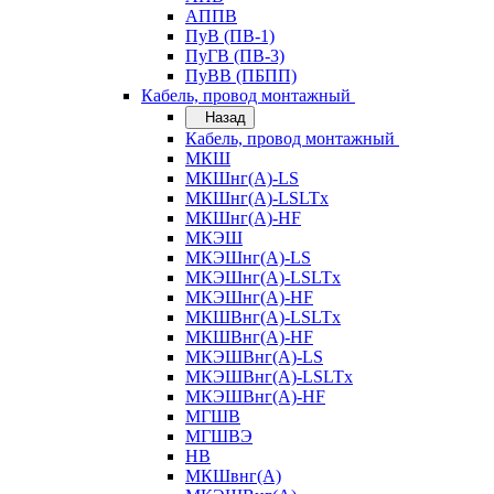
АППВ
ПуВ (ПВ-1)
ПуГВ (ПВ-3)
ПуВВ (ПБПП)
Кабель, провод монтажный
Назад
Кабель, провод монтажный
МКШ
МКШнг(А)-LS
МКШнг(А)-LSLTx
МКШнг(А)-HF
МКЭШ
МКЭШнг(А)-LS
МКЭШнг(А)-LSLTx
МКЭШнг(А)-HF
МКШВнг(A)-LSLTx
МКШВнг(А)-HF
МКЭШВнг(А)-LS
МКЭШВнг(A)-LSLTx
МКЭШВнг(А)-HF
МГШВ
МГШВЭ
НВ
МКШвнг(А)