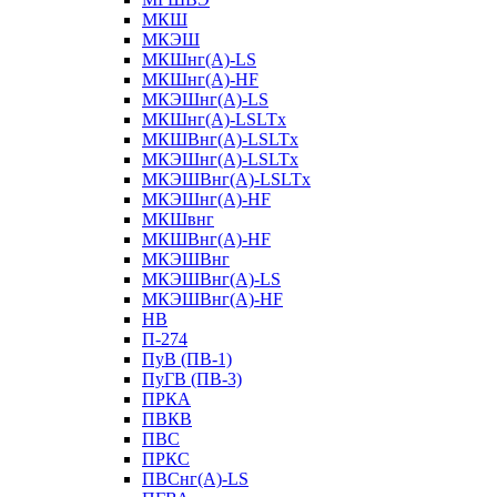
МКШ
МКЭШ
МКШнг(А)-LS
МКШнг(А)-HF
МКЭШнг(А)-LS
МКШнг(А)-LSLTx
МКШВнг(A)-LSLTx
МКЭШнг(А)-LSLTx
МКЭШВнг(A)-LSLTx
МКЭШнг(А)-HF
МКШвнг
МКШВнг(А)-HF
МКЭШВнг
МКЭШВнг(А)-LS
МКЭШВнг(А)-HF
НВ
П-274
ПуВ (ПВ-1)
ПуГВ (ПВ-3)
ПРКА
ПВКВ
ПВС
ПРКС
ПВСнг(А)-LS