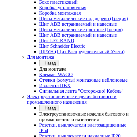
Бокс пластиковый
Коробка установочная
Коробка монтажная
Щиты металлические под дерево (Греция)
Щит ABB встраиваемый и навесные
Щиты металлические цветные (Греция)
Щит ABB встраиваемый и навесные
Щит LEGRAND
Щит Schneider Electric
ЩРУН (Щит Распределительный Учета)
Для монтажа
Назад
Для монтажа
Клеммы WAGO
Стяжки (хомуты) монтажные нейлоновые
Изолента ПВХ
Сигнальная лента "Осторожно! Кабель"
Электроустановочные изделия бытового и
промышленного назначения
Назад
Электроустановочные изделия бытового и
промышленного назначения
Розетки, выключатели влагозащищенные
IP54
Розетки, выключатели накладные IP20