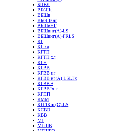
БПВЛ
ВБбШв
ВБШв
ВБбШвнг
ВБШвНГ
ВБШвнг(А)-LS
ВБШвнг(А)-FRLS
КГ
КГ хл
КГТП
КГТП хл
КГН
КГВВ
КГВВ нг
КГВВ нг(А)-LSLTx
КГВВЭ
КГВВЭнг
КГПП
КММ
КПЛКнг(C)-LS
КСВВ
КВВ
МГ
МГШВ
МГШВЭ