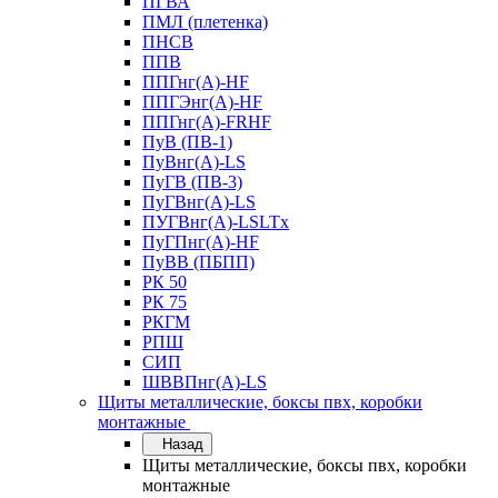
ПГВА
ПМЛ (плетенка)
ПНСВ
ППВ
ППГнг(А)-HF
ППГЭнг(А)-HF
ППГнг(А)-FRHF
ПуВ (ПВ-1)
ПуВнг(А)-LS
ПуГВ (ПВ-3)
ПуГВнг(А)-LS
ПУГВнг(А)-LSLTx
ПуГПнг(А)-HF
ПуВВ (ПБПП)
РК 50
РК 75
РКГМ
РПШ
СИП
ШВВПнг(А)-LS
Щиты металлические, боксы пвх, коробки
монтажные
Назад
Щиты металлические, боксы пвх, коробки
монтажные