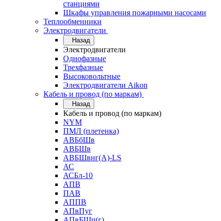
станциями
Шкафы управления пожарными насосами
Теплообменники
Электродвигатели
Назад
Электродвигатели
Однофазные
Трехфазные
Высоковольтные
Электродвигатели Aikon
Кабель и провод (по маркам)
Назад
Кабель и провод (по маркам)
NYM
ПМЛ (плетенка)
АВБбШв
АВБШв
АВБШвнг(А)-LS
АС
АСБл-10
АПВ
ПАВ
АППВ
АПвПуг
АПвБШп(г)