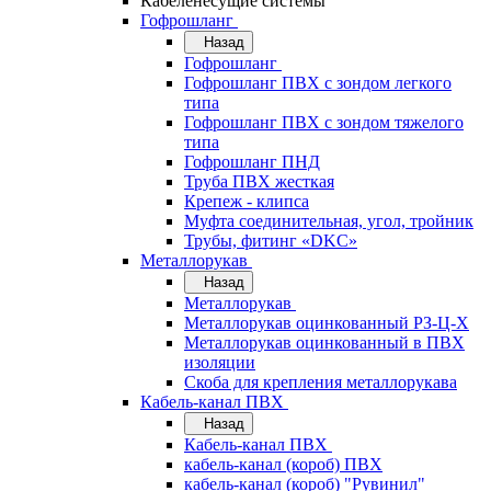
Кабеленесущие системы
Гофрошланг
Назад
Гофрошланг
Гофрошланг ПВХ с зондом легкого
типа
Гофрошланг ПВХ с зондом тяжелого
типа
Гофрошланг ПНД
Труба ПВХ жесткая
Крепеж - клипса
Муфта соединительная, угол, тройник
Трубы, фитинг «DKC»
Металлорукав
Назад
Металлорукав
Металлорукав оцинкованный РЗ-Ц-Х
Металлорукав оцинкованный в ПВХ
изоляции
Скоба для крепления металлорукава
Кабель-канал ПВХ
Назад
Кабель-канал ПВХ
кабель-канал (короб) ПВХ
кабель-канал (короб) "Рувинил"