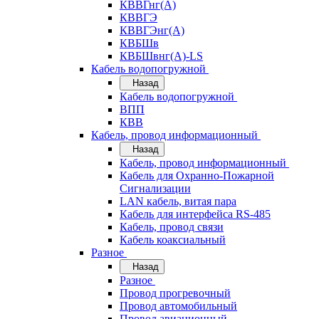
КВВГнг(А)
КВВГЭ
КВВГЭнг(А)
КВБШв
КВБШвнг(А)-LS
Кабель водопогружной
Назад
Кабель водопогружной
ВПП
КВВ
Кабель, провод информационный
Назад
Кабель, провод информационный
Кабель для Охранно-Пожарной
Сигнализации
LAN кабель, витая пара
Кабель для интерфейса RS-485
Кабель, провод связи
Кабель коаксиальный
Разное
Назад
Разное
Провод прогревочный
Провод автомобильный
Провод авиационный