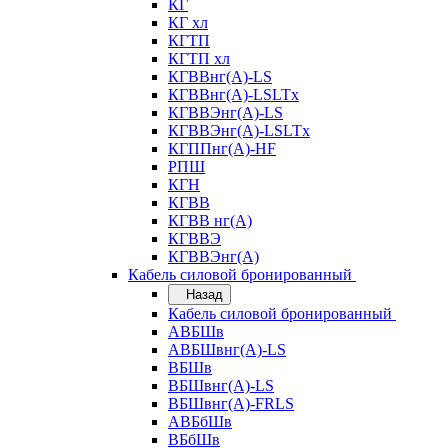
КГ
КГ хл
КГТП
КГТП хл
КГВВнг(А)-LS
КГВВнг(А)-LSLTx
КГВВЭнг(А)-LS
КГВВЭнг(А)-LSLTx
КГППнг(А)-HF
РПШ
КГН
КГВВ
КГВВ нг(А)
КГВВЭ
КГВВЭнг(А)
Кабель силовой бронированный
Назад
Кабель силовой бронированный
АВБШв
АВБШвнг(А)-LS
ВБШв
ВБШвнг(А)-LS
ВБШвнг(А)-FRLS
АВБбШв
ВБбШв