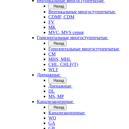
Вертикальные многоступенчатые
Назад
Вертикальные многоступенчатые
CDMF, CDM
FV
MK
MVC, MVS серия
Горизонтальные многоступенчатые
Назад
Горизонтальные многоступенчатые
CM
MHS, MHL
CHL, CHLF(T)
WLT
Дренажные
Назад
Дренажные
DL
MS, MP
Канализационные
Назад
Канализационные
WQ
GA
GB