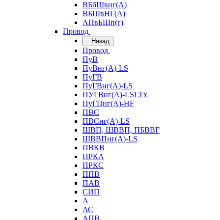
ВБбШвнг(А)
ВБШвНГ(А)
АПвБШп(г)
Провод
Назад
Провод
ПуВ
ПуВнг(А)-LS
ПуГВ
ПуГВнг(А)-LS
ПУГВнг(А)-LSLTx
ПуГПнг(А)-HF
ПВС
ПВСнг(А)-LS
ШВП, ШВВП, ПБВВГ
ШВВПнг(А)-LS
ПВКВ
ПРКА
ПРКС
ППВ
ПАВ
СИП
А
АС
АПВ