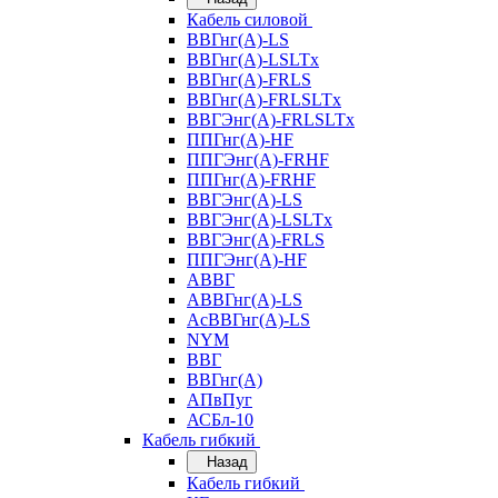
Кабель силовой
ВВГнг(А)-LS
ВВГнг(А)-LSLTx
ВВГнг(А)-FRLS
ВВГнг(А)-FRLSLTx
ВВГЭнг(А)-FRLSLTx
ППГнг(А)-HF
ППГЭнг(А)-FRHF
ППГнг(А)-FRHF
ВВГЭнг(А)-LS
ВВГЭнг(А)-LSLTx
ВВГЭнг(А)-FRLS
ППГЭнг(А)-HF
АВВГ
АВВГнг(А)-LS
АсВВГнг(А)-LS
NYM
ВВГ
ВВГнг(А)
АПвПуг
АСБл-10
Кабель гибкий
Назад
Кабель гибкий