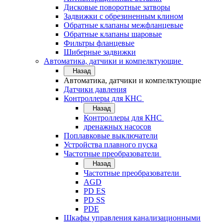
Дисковые поворотные затворы
Задвижки с обрезиненным клином
Обратные клапаны межфланцевые
Обратные клапаны шаровые
Фильтры фланцевые
Шиберные задвижки
Автоматика, датчики и компелктующие
Назад
Автоматика, датчики и компелктующие
Датчики давления
Контроллеры для КНС
Назад
Контроллеры для КНС
дренажных насосов
Поплавковые выключатели
Устройства плавного пуска
Частотные преобразователи
Назад
Частотные преобразователи
AGD
PD ES
PD SS
PDE
Шкафы управления канализационными