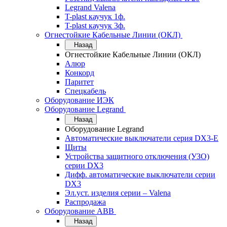
Legrand Valena
T-plast каучук 1ф.
T-plast каучук 3ф.
Огнестойкие Кабельные Линии (ОКЛ)
Назад
Огнестойкие Кабельные Линии (ОКЛ)
Алюр
Конкорд
Паритет
Спецкабель
Оборудование ИЭК
Оборудование Legrand
Назад
Оборудование Legrand
Автоматические выключатели серия DX3-E
Щиты
Устройства защитного отключения (УЗО)
серии DX3
Дифф. автоматические выключатели серии
DX3
Эл.уст. изделия серии – Valena
Распродажа
Оборудование АВВ
Назад