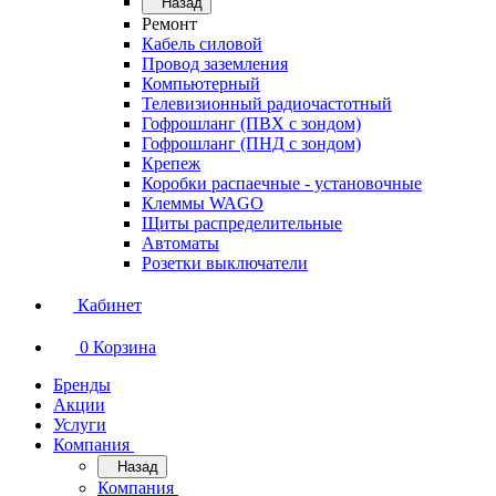
Назад
Ремонт
Кабель силовой
Провод заземления
Компьютерный
Телевизионный радиочастотный
Гофрошланг (ПВХ с зондом)
Гофрошланг (ПНД с зондом)
Крепеж
Коробки распаечные - установочные
Клеммы WAGO
Щиты распределительные
Автоматы
Розетки выключатели
Кабинет
0
Корзина
Бренды
Акции
Услуги
Компания
Назад
Компания