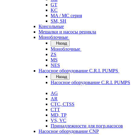
GT
KC
MA / MC серия
SM, SH
Консольные
Мешалки и насосы рецикла
Моноблочные
Назад
Моноблочные
ZS
MS
NES
Насосное оборудование C.R.I. PUMPS
Назад
Насосное оборудование C.R.I. PUMPS
AG
AR
CTC, CTSS
CTT
MD, TP
VS, VC
Принадлежности для погр.насосов
Насосное оборудование CNP