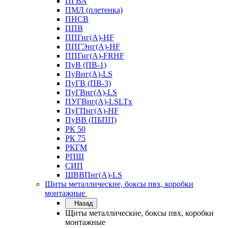
ПГВА
ПМЛ (плетенка)
ПНСВ
ППВ
ППГнг(А)-HF
ППГЭнг(А)-HF
ППГнг(А)-FRHF
ПуВ (ПВ-1)
ПуВнг(А)-LS
ПуГВ (ПВ-3)
ПуГВнг(А)-LS
ПУГВнг(А)-LSLTx
ПуГПнг(А)-HF
ПуВВ (ПБПП)
РК 50
РК 75
РКГМ
РПШ
СИП
ШВВПнг(А)-LS
Щиты металлические, боксы пвх, коробки
монтажные
Назад
Щиты металлические, боксы пвх, коробки
монтажные