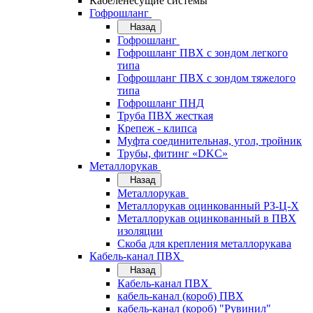
Кабеленесущие системы
Гофрошланг
Назад
Гофрошланг
Гофрошланг ПВХ с зондом легкого
типа
Гофрошланг ПВХ с зондом тяжелого
типа
Гофрошланг ПНД
Труба ПВХ жесткая
Крепеж - клипса
Муфта соединительная, угол, тройник
Трубы, фитинг «DKC»
Металлорукав
Назад
Металлорукав
Металлорукав оцинкованный РЗ-Ц-Х
Металлорукав оцинкованный в ПВХ
изоляции
Скоба для крепления металлорукава
Кабель-канал ПВХ
Назад
Кабель-канал ПВХ
кабель-канал (короб) ПВХ
кабель-канал (короб) "Рувинил"