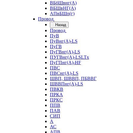
ВБбШвнг(А)
ВБШвНГ(А)
АПвБШп(г)
Провод
Назад
Провод
ПуВ
ПуВнг(А)-LS
ПуГВ
ПуГВнг(А)-LS
ПУГВнг(А)-LSLTx
ПуГПнг(А)-HF
ПВС
ПВСнг(А)-LS
ШВП, ШВВП, ПБВВГ
ШВВПнг(А)-LS
ПВКВ
ПРКА
ПРКС
ППВ
ПАВ
СИП
А
АС
АПВ