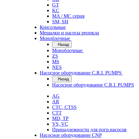
GT
KC
MA / MC серия
SM, SH
Консольные
Мешалки и насосы рецикла
Моноблочные
Назад
Моноблочные
ZS
MS
NES
Насосное оборудование C.R.I. PUMPS
Назад
Насосное оборудование C.R.I. PUMPS
AG
AR
CTC, CTSS
CTT
MD, TP
VS, VC
Принадлежности для погр.насосов
Насосное оборудование CNP