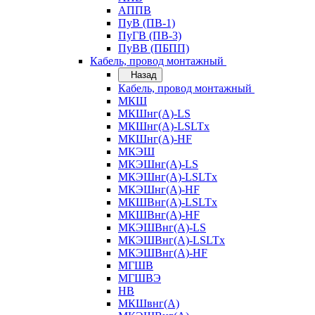
АППВ
ПуВ (ПВ-1)
ПуГВ (ПВ-3)
ПуВВ (ПБПП)
Кабель, провод монтажный
Назад
Кабель, провод монтажный
МКШ
МКШнг(А)-LS
МКШнг(А)-LSLTx
МКШнг(А)-HF
МКЭШ
МКЭШнг(А)-LS
МКЭШнг(А)-LSLTx
МКЭШнг(А)-HF
МКШВнг(A)-LSLTx
МКШВнг(А)-HF
МКЭШВнг(А)-LS
МКЭШВнг(A)-LSLTx
МКЭШВнг(А)-HF
МГШВ
МГШВЭ
НВ
МКШвнг(А)