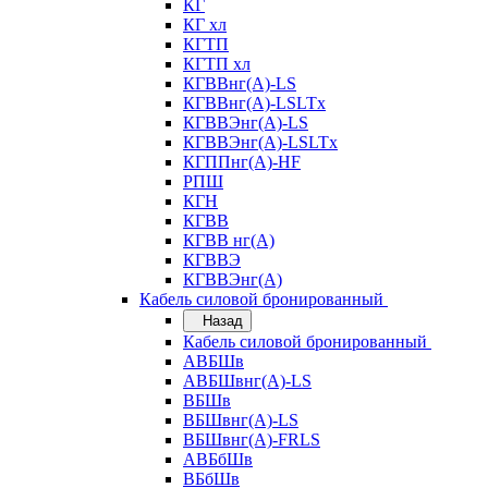
КГ
КГ хл
КГТП
КГТП хл
КГВВнг(А)-LS
КГВВнг(А)-LSLTx
КГВВЭнг(А)-LS
КГВВЭнг(А)-LSLTx
КГППнг(А)-HF
РПШ
КГН
КГВВ
КГВВ нг(А)
КГВВЭ
КГВВЭнг(А)
Кабель силовой бронированный
Назад
Кабель силовой бронированный
АВБШв
АВБШвнг(А)-LS
ВБШв
ВБШвнг(А)-LS
ВБШвнг(А)-FRLS
АВБбШв
ВБбШв