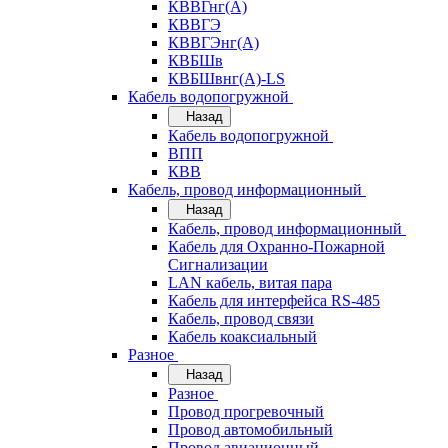
КВВГнг(А)
КВВГЭ
КВВГЭнг(А)
КВБШв
КВБШвнг(А)-LS
Кабель водопогружной
Назад
Кабель водопогружной
ВПП
КВВ
Кабель, провод информационный
Назад
Кабель, провод информационный
Кабель для Охранно-Пожарной
Сигнализации
LAN кабель, витая пара
Кабель для интерфейса RS-485
Кабель, провод связи
Кабель коаксиальный
Разное
Назад
Разное
Провод прогревочный
Провод автомобильный
Провод авиационный