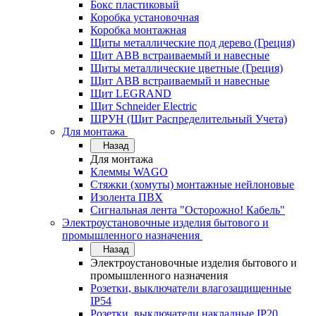
Бокс пластиковый
Коробка установочная
Коробка монтажная
Щиты металлические под дерево (Греция)
Щит ABB встраиваемый и навесные
Щиты металлические цветные (Греция)
Щит ABB встраиваемый и навесные
Щит LEGRAND
Щит Schneider Electric
ЩРУН (Щит Распределительный Учета)
Для монтажа
Назад
Для монтажа
Клеммы WAGO
Стяжки (хомуты) монтажные нейлоновые
Изолента ПВХ
Сигнальная лента "Осторожно! Кабель"
Электроустановочные изделия бытового и
промышленного назначения
Назад
Электроустановочные изделия бытового и
промышленного назначения
Розетки, выключатели влагозащищенные
IP54
Розетки, выключатели накладные IP20