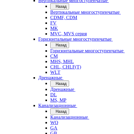
Вертикальные многоступенчатые
Назад
Вертикальные многоступенчатые
CDMF, CDM
FV
MK
MVC, MVS серия
Горизонтальные многоступенчатые
Назад
Горизонтальные многоступенчатые
CM
MHS, MHL
CHL, CHLF(T)
WLT
Дренажные
Назад
Дренажные
DL
MS, MP
Канализационные
Назад
Канализационные
WQ
GA
GB