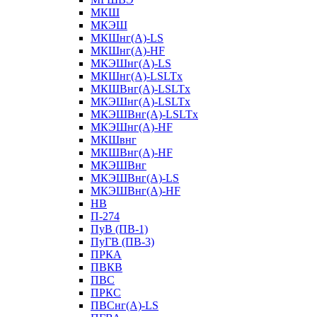
МКШ
МКЭШ
МКШнг(А)-LS
МКШнг(А)-HF
МКЭШнг(А)-LS
МКШнг(А)-LSLTx
МКШВнг(A)-LSLTx
МКЭШнг(А)-LSLTx
МКЭШВнг(A)-LSLTx
МКЭШнг(А)-HF
МКШвнг
МКШВнг(А)-HF
МКЭШВнг
МКЭШВнг(А)-LS
МКЭШВнг(А)-HF
НВ
П-274
ПуВ (ПВ-1)
ПуГВ (ПВ-3)
ПРКА
ПВКВ
ПВС
ПРКС
ПВСнг(А)-LS