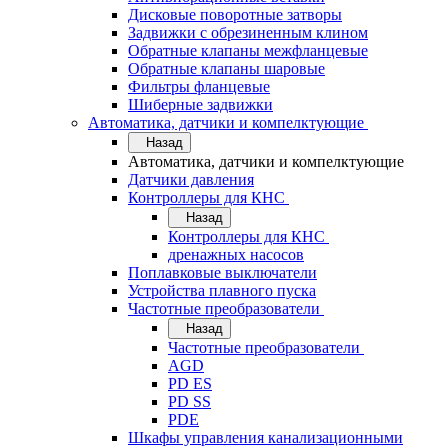
Дисковые поворотные затворы
Задвижки с обрезиненным клином
Обратные клапаны межфланцевые
Обратные клапаны шаровые
Фильтры фланцевые
Шиберные задвижки
Автоматика, датчики и компелктующие
Назад
Автоматика, датчики и компелктующие
Датчики давления
Контроллеры для КНС
Назад
Контроллеры для КНС
дренажных насосов
Поплавковые выключатели
Устройства плавного пуска
Частотные преобразователи
Назад
Частотные преобразователи
AGD
PD ES
PD SS
PDE
Шкафы управления канализационными