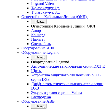
Legrand Valena
T-plast каучук 1ф.
T-plast каучук 3ф.
Огнестойкие Кабельные Линии (ОКЛ)
Назад
Огнестойкие Кабельные Линии (ОКЛ)
Алюр
Конкорд
Паритет
Спецкабель
Оборудование ИЭК
Оборудование Legrand
Назад
Оборудование Legrand
Автоматические выключатели серия DX3-E
Щиты
Устройства защитного отключения (УЗО)
серии DX3
Дифф. автоматические выключатели серии
DX3
Эл.уст. изделия серии – Valena
Распродажа
Оборудование АВВ
Назад