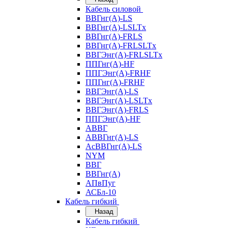
Кабель силовой
ВВГнг(А)-LS
ВВГнг(А)-LSLTx
ВВГнг(А)-FRLS
ВВГнг(А)-FRLSLTx
ВВГЭнг(А)-FRLSLTx
ППГнг(А)-HF
ППГЭнг(А)-FRHF
ППГнг(А)-FRHF
ВВГЭнг(А)-LS
ВВГЭнг(А)-LSLTx
ВВГЭнг(А)-FRLS
ППГЭнг(А)-HF
АВВГ
АВВГнг(А)-LS
АсВВГнг(А)-LS
NYM
ВВГ
ВВГнг(А)
АПвПуг
АСБл-10
Кабель гибкий
Назад
Кабель гибкий