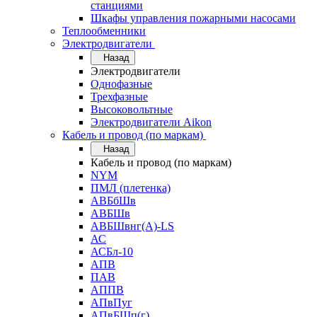
станциями
Шкафы управления пожарными насосами
Теплообменники
Электродвигатели
Назад
Электродвигатели
Однофазные
Трехфазные
Высоковольтные
Электродвигатели Aikon
Кабель и провод (по маркам)
Назад
Кабель и провод (по маркам)
NYM
ПМЛ (плетенка)
АВБбШв
АВБШв
АВБШвнг(А)-LS
АС
АСБл-10
АПВ
ПАВ
АППВ
АПвПуг
АПвБШп(г)