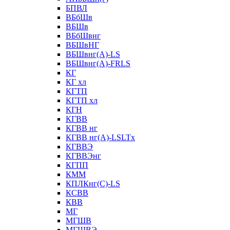
БПВЛ
ВБбШв
ВБШв
ВБбШвнг
ВБШвНГ
ВБШвнг(А)-LS
ВБШвнг(А)-FRLS
КГ
КГ хл
КГТП
КГТП хл
КГН
КГВВ
КГВВ нг
КГВВ нг(А)-LSLTx
КГВВЭ
КГВВЭнг
КГПП
КММ
КПЛКнг(C)-LS
КСВВ
КВВ
МГ
МГШВ
МГШВЭ