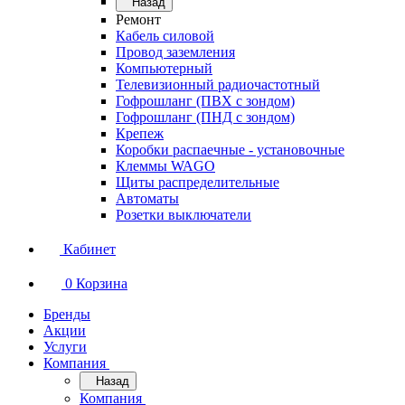
Назад
Ремонт
Кабель силовой
Провод заземления
Компьютерный
Телевизионный радиочастотный
Гофрошланг (ПВХ с зондом)
Гофрошланг (ПНД с зондом)
Крепеж
Коробки распаечные - установочные
Клеммы WAGO
Щиты распределительные
Автоматы
Розетки выключатели
Кабинет
0
Корзина
Бренды
Акции
Услуги
Компания
Назад
Компания