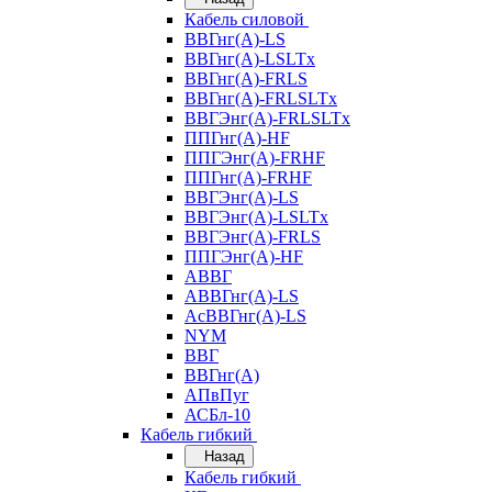
Кабель силовой
ВВГнг(А)-LS
ВВГнг(А)-LSLTx
ВВГнг(А)-FRLS
ВВГнг(А)-FRLSLTx
ВВГЭнг(А)-FRLSLTx
ППГнг(А)-HF
ППГЭнг(А)-FRHF
ППГнг(А)-FRHF
ВВГЭнг(А)-LS
ВВГЭнг(А)-LSLTx
ВВГЭнг(А)-FRLS
ППГЭнг(А)-HF
АВВГ
АВВГнг(А)-LS
АсВВГнг(А)-LS
NYM
ВВГ
ВВГнг(А)
АПвПуг
АСБл-10
Кабель гибкий
Назад
Кабель гибкий