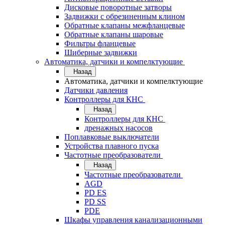
Дисковые поворотные затворы
Задвижки с обрезиненным клином
Обратные клапаны межфланцевые
Обратные клапаны шаровые
Фильтры фланцевые
Шиберные задвижки
Автоматика, датчики и компелктующие
Назад
Автоматика, датчики и компелктующие
Датчики давления
Контроллеры для КНС
Назад
Контроллеры для КНС
дренажных насосов
Поплавковые выключатели
Устройства плавного пуска
Частотные преобразователи
Назад
Частотные преобразователи
AGD
PD ES
PD SS
PDE
Шкафы управления канализационными