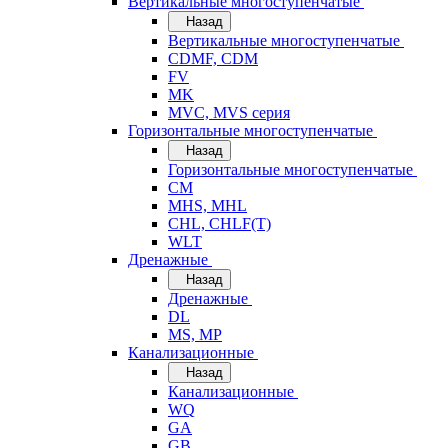
Вертикальные многоступенчатые
Назад
Вертикальные многоступенчатые
CDMF, CDM
FV
MK
MVC, MVS серия
Горизонтальные многоступенчатые
Назад
Горизонтальные многоступенчатые
CM
MHS, MHL
CHL, CHLF(T)
WLT
Дренажные
Назад
Дренажные
DL
MS, MP
Канализационные
Назад
Канализационные
WQ
GA
GB