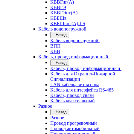
КВВГнг(А)
КВВГЭ
КВВГЭнг(А)
КВБШв
КВБШвнг(А)-LS
Кабель водопогружной
Назад
Кабель водопогружной
ВПП
КВВ
Кабель, провод информационный
Назад
Кабель, провод информационный
Кабель для Охранно-Пожарной
Сигнализации
LAN кабель, витая пара
Кабель для интерфейса RS-485
Кабель, провод связи
Кабель коаксиальный
Разное
Назад
Разное
Провод прогревочный
Провод автомобильный
Провод авиационный