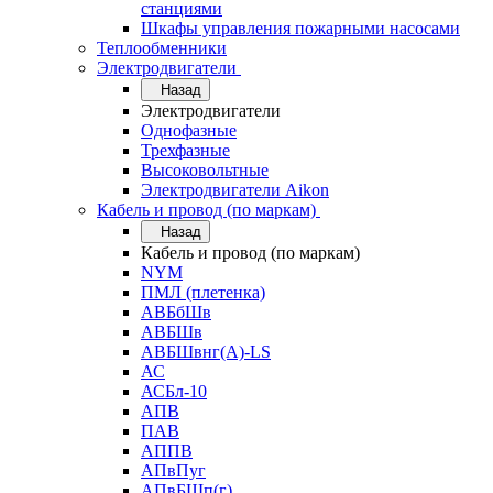
станциями
Шкафы управления пожарными насосами
Теплообменники
Электродвигатели
Назад
Электродвигатели
Однофазные
Трехфазные
Высоковольтные
Электродвигатели Aikon
Кабель и провод (по маркам)
Назад
Кабель и провод (по маркам)
NYM
ПМЛ (плетенка)
АВБбШв
АВБШв
АВБШвнг(А)-LS
АС
АСБл-10
АПВ
ПАВ
АППВ
АПвПуг
АПвБШп(г)