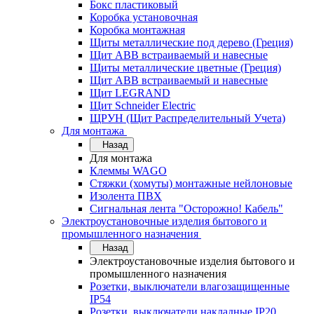
Бокс пластиковый
Коробка установочная
Коробка монтажная
Щиты металлические под дерево (Греция)
Щит ABB встраиваемый и навесные
Щиты металлические цветные (Греция)
Щит ABB встраиваемый и навесные
Щит LEGRAND
Щит Schneider Electric
ЩРУН (Щит Распределительный Учета)
Для монтажа
Назад
Для монтажа
Клеммы WAGO
Стяжки (хомуты) монтажные нейлоновые
Изолента ПВХ
Сигнальная лента "Осторожно! Кабель"
Электроустановочные изделия бытового и
промышленного назначения
Назад
Электроустановочные изделия бытового и
промышленного назначения
Розетки, выключатели влагозащищенные
IP54
Розетки, выключатели накладные IP20