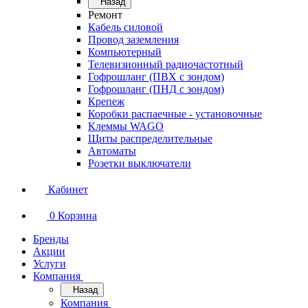
Назад
Ремонт
Кабель силовой
Провод заземления
Компьютерный
Телевизионный радиочастотный
Гофрошланг (ПВХ с зондом)
Гофрошланг (ПНД с зондом)
Крепеж
Коробки распаечные - установочные
Клеммы WAGO
Щиты распределительные
Автоматы
Розетки выключатели
Кабинет
0
Корзина
Бренды
Акции
Услуги
Компания
Назад
Компания