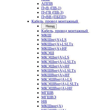
АППВ
ПуВ (ПВ-1)
ПуГВ (ПВ-3)
ПуВВ (ПБПП)
Кабель, провод монтажный
Назад
Кабель, провод монтажный
МКШ
МКШнг(А)-LS
МКШнг(А)-LSLTx
МКШнг(А)-HF
МКЭШ
МКЭШнг(А)-LS
МКЭШнг(А)-LSLTx
МКЭШнг(А)-HF
МКШВнг(A)-LSLTx
МКШВнг(А)-HF
МКЭШВнг(А)-LS
МКЭШВнг(A)-LSLTx
МКЭШВнг(А)-HF
МГШВ
МГШВЭ
НВ
МКШвнг(А)