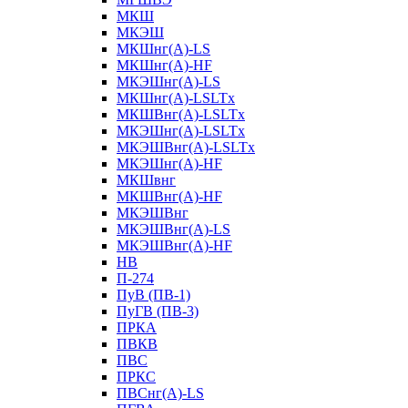
МКШ
МКЭШ
МКШнг(А)-LS
МКШнг(А)-HF
МКЭШнг(А)-LS
МКШнг(А)-LSLTx
МКШВнг(A)-LSLTx
МКЭШнг(А)-LSLTx
МКЭШВнг(A)-LSLTx
МКЭШнг(А)-HF
МКШвнг
МКШВнг(А)-HF
МКЭШВнг
МКЭШВнг(А)-LS
МКЭШВнг(А)-HF
НВ
П-274
ПуВ (ПВ-1)
ПуГВ (ПВ-3)
ПРКА
ПВКВ
ПВС
ПРКС
ПВСнг(А)-LS