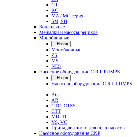
GT
KC
MA / MC серия
SM, SH
Консольные
Мешалки и насосы рецикла
Моноблочные
Назад
Моноблочные
ZS
MS
NES
Насосное оборудование C.R.I. PUMPS
Назад
Насосное оборудование C.R.I. PUMPS
AG
AR
CTC, CTSS
CTT
MD, TP
VS, VC
Принадлежности для погр.насосов
Насосное оборудование CNP