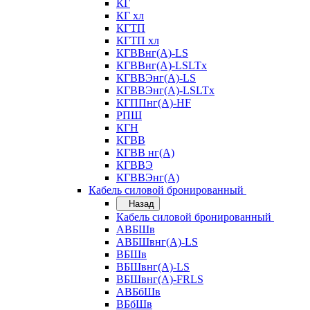
КГ
КГ хл
КГТП
КГТП хл
КГВВнг(А)-LS
КГВВнг(А)-LSLTx
КГВВЭнг(А)-LS
КГВВЭнг(А)-LSLTx
КГППнг(А)-HF
РПШ
КГН
КГВВ
КГВВ нг(А)
КГВВЭ
КГВВЭнг(А)
Кабель силовой бронированный
Назад
Кабель силовой бронированный
АВБШв
АВБШвнг(А)-LS
ВБШв
ВБШвнг(А)-LS
ВБШвнг(А)-FRLS
АВБбШв
ВБбШв