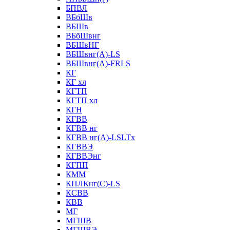
БПВЛ
ВБбШв
ВБШв
ВБбШвнг
ВБШвНГ
ВБШвнг(А)-LS
ВБШвнг(А)-FRLS
КГ
КГ хл
КГТП
КГТП хл
КГН
КГВВ
КГВВ нг
КГВВ нг(А)-LSLTx
КГВВЭ
КГВВЭнг
КГПП
КММ
КПЛКнг(C)-LS
КСВВ
КВВ
МГ
МГШВ
МГШВЭ