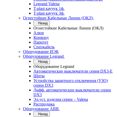
Legrand Valena
T-plast каучук 1ф.
T-plast каучук 3ф.
Огнестойкие Кабельные Линии (ОКЛ)
Назад
Огнестойкие Кабельные Линии (ОКЛ)
Алюр
Конкорд
Паритет
Спецкабель
Оборудование ИЭК
Оборудование Legrand
Назад
Оборудование Legrand
Автоматические выключатели серия DX3-E
Щиты
Устройства защитного отключения (УЗО)
серии DX3
Дифф. автоматические выключатели серии
DX3
Эл.уст. изделия серии – Valena
Распродажа
Оборудование АВВ
Назад