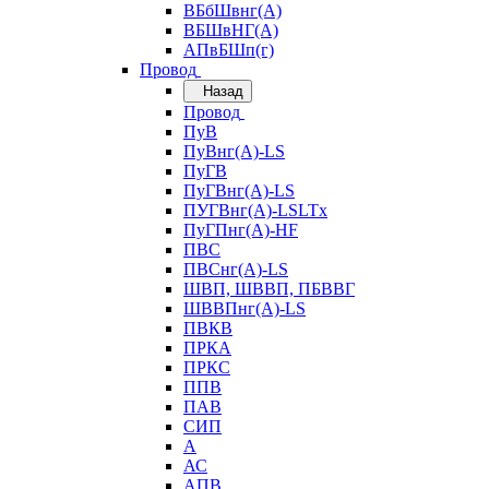
ВБбШвнг(А)
ВБШвНГ(А)
АПвБШп(г)
Провод
Назад
Провод
ПуВ
ПуВнг(А)-LS
ПуГВ
ПуГВнг(А)-LS
ПУГВнг(А)-LSLTx
ПуГПнг(А)-HF
ПВС
ПВСнг(А)-LS
ШВП, ШВВП, ПБВВГ
ШВВПнг(А)-LS
ПВКВ
ПРКА
ПРКС
ППВ
ПАВ
СИП
А
АС
АПВ