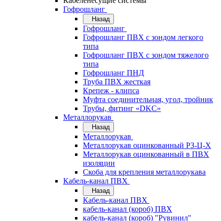
Кабеленесущие системы
Гофрошланг
Назад
Гофрошланг
Гофрошланг ПВХ с зондом легкого
типа
Гофрошланг ПВХ с зондом тяжелого
типа
Гофрошланг ПНД
Труба ПВХ жесткая
Крепеж - клипса
Муфта соединительная, угол, тройник
Трубы, фитинг «DKC»
Металлорукав
Назад
Металлорукав
Металлорукав оцинкованный РЗ-Ц-Х
Металлорукав оцинкованный в ПВХ
изоляции
Скоба для крепления металлорукава
Кабель-канал ПВХ
Назад
Кабель-канал ПВХ
кабель-канал (короб) ПВХ
кабель-канал (короб) "Рувинил"