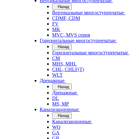
Вертикальные многоступенчатые
Назад
Вертикальные многоступенчатые
CDMF, CDM
FV
MK
MVC, MVS серия
Горизонтальные многоступенчатые
Назад
Горизонтальные многоступенчатые
CM
MHS, MHL
CHL, CHLF(T)
WLT
Дренажные
Назад
Дренажные
DL
MS, MP
Канализационные
Назад
Канализационные
WQ
GA
GB