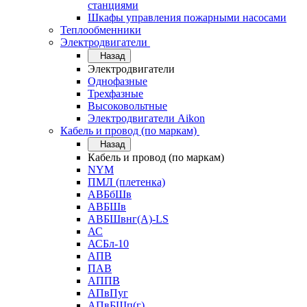
станциями
Шкафы управления пожарными насосами
Теплообменники
Электродвигатели
Назад
Электродвигатели
Однофазные
Трехфазные
Высоковольтные
Электродвигатели Aikon
Кабель и провод (по маркам)
Назад
Кабель и провод (по маркам)
NYM
ПМЛ (плетенка)
АВБбШв
АВБШв
АВБШвнг(А)-LS
АС
АСБл-10
АПВ
ПАВ
АППВ
АПвПуг
АПвБШп(г)