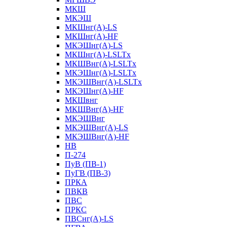
МКШ
МКЭШ
МКШнг(А)-LS
МКШнг(А)-HF
МКЭШнг(А)-LS
МКШнг(А)-LSLTx
МКШВнг(A)-LSLTx
МКЭШнг(А)-LSLTx
МКЭШВнг(A)-LSLTx
МКЭШнг(А)-HF
МКШвнг
МКШВнг(А)-HF
МКЭШВнг
МКЭШВнг(А)-LS
МКЭШВнг(А)-HF
НВ
П-274
ПуВ (ПВ-1)
ПуГВ (ПВ-3)
ПРКА
ПВКВ
ПВС
ПРКС
ПВСнг(А)-LS