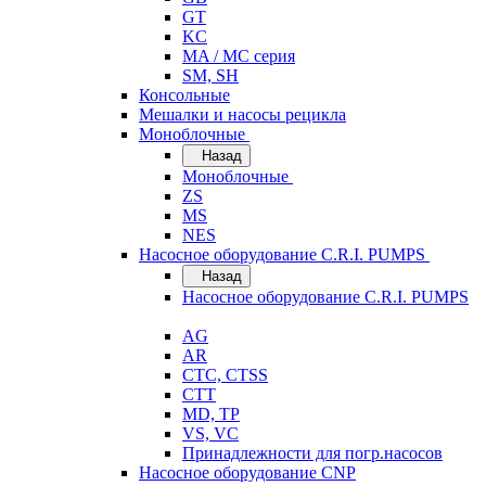
GT
KC
MA / MC серия
SM, SH
Консольные
Мешалки и насосы рецикла
Моноблочные
Назад
Моноблочные
ZS
MS
NES
Насосное оборудование C.R.I. PUMPS
Назад
Насосное оборудование C.R.I. PUMPS
AG
AR
CTC, CTSS
CTT
MD, TP
VS, VC
Принадлежности для погр.насосов
Насосное оборудование CNP