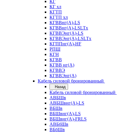
КГ
КГ хл
КГТП
КГТП хл
КГВВнг(А)-LS
КГВВнг(А)-LSLTx
КГВВЭнг(А)-LS
КГВВЭнг(А)-LSLTx
КГППнг(А)-HF
РПШ
КГН
КГВВ
КГВВ нг(А)
КГВВЭ
КГВВЭнг(А)
Кабель силовой бронированный
Назад
Кабель силовой бронированный
АВБШв
АВБШвнг(А)-LS
ВБШв
ВБШвнг(А)-LS
ВБШвнг(А)-FRLS
АВБбШв
ВБбШв