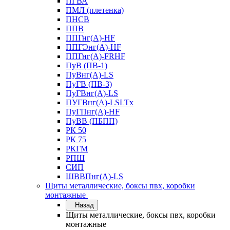
ПГВА
ПМЛ (плетенка)
ПНСВ
ППВ
ППГнг(А)-HF
ППГЭнг(А)-HF
ППГнг(А)-FRHF
ПуВ (ПВ-1)
ПуВнг(А)-LS
ПуГВ (ПВ-3)
ПуГВнг(А)-LS
ПУГВнг(А)-LSLTx
ПуГПнг(А)-HF
ПуВВ (ПБПП)
РК 50
РК 75
РКГМ
РПШ
СИП
ШВВПнг(А)-LS
Щиты металлические, боксы пвх, коробки
монтажные
Назад
Щиты металлические, боксы пвх, коробки
монтажные