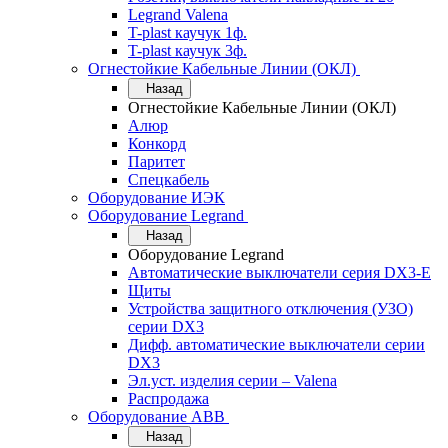
Legrand Valena
T-plast каучук 1ф.
T-plast каучук 3ф.
Огнестойкие Кабельные Линии (ОКЛ)
Назад
Огнестойкие Кабельные Линии (ОКЛ)
Алюр
Конкорд
Паритет
Спецкабель
Оборудование ИЭК
Оборудование Legrand
Назад
Оборудование Legrand
Автоматические выключатели серия DX3-E
Щиты
Устройства защитного отключения (УЗО)
серии DX3
Дифф. автоматические выключатели серии
DX3
Эл.уст. изделия серии – Valena
Распродажа
Оборудование АВВ
Назад