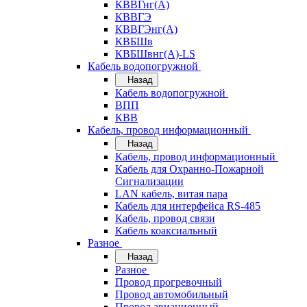
КВВГнг(А)
КВВГЭ
КВВГЭнг(А)
КВБШв
КВБШвнг(А)-LS
Кабель водопогружной
Назад
Кабель водопогружной
ВПП
КВВ
Кабель, провод информационный
Назад
Кабель, провод информационный
Кабель для Охранно-Пожарной
Сигнализации
LAN кабель, витая пара
Кабель для интерфейса RS-485
Кабель, провод связи
Кабель коаксиальный
Разное
Назад
Разное
Провод прогревочный
Провод автомобильный
Провод авиационный