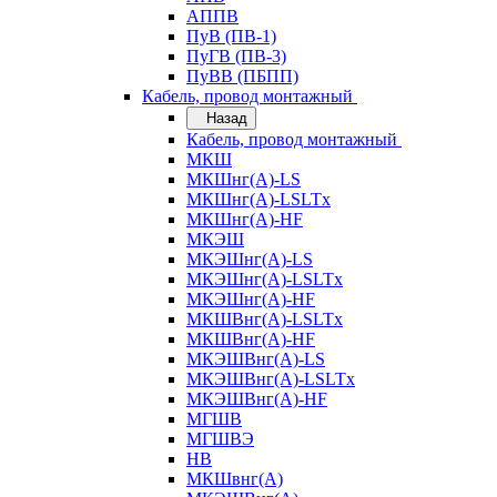
АППВ
ПуВ (ПВ-1)
ПуГВ (ПВ-3)
ПуВВ (ПБПП)
Кабель, провод монтажный
Назад
Кабель, провод монтажный
МКШ
МКШнг(А)-LS
МКШнг(А)-LSLTx
МКШнг(А)-HF
МКЭШ
МКЭШнг(А)-LS
МКЭШнг(А)-LSLTx
МКЭШнг(А)-HF
МКШВнг(A)-LSLTx
МКШВнг(А)-HF
МКЭШВнг(А)-LS
МКЭШВнг(A)-LSLTx
МКЭШВнг(А)-HF
МГШВ
МГШВЭ
НВ
МКШвнг(А)