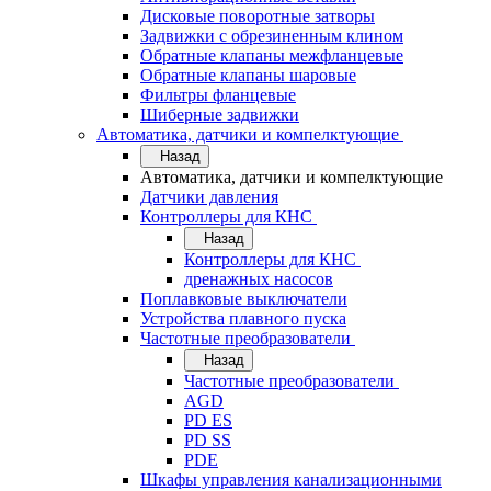
Дисковые поворотные затворы
Задвижки с обрезиненным клином
Обратные клапаны межфланцевые
Обратные клапаны шаровые
Фильтры фланцевые
Шиберные задвижки
Автоматика, датчики и компелктующие
Назад
Автоматика, датчики и компелктующие
Датчики давления
Контроллеры для КНС
Назад
Контроллеры для КНС
дренажных насосов
Поплавковые выключатели
Устройства плавного пуска
Частотные преобразователи
Назад
Частотные преобразователи
AGD
PD ES
PD SS
PDE
Шкафы управления канализационными