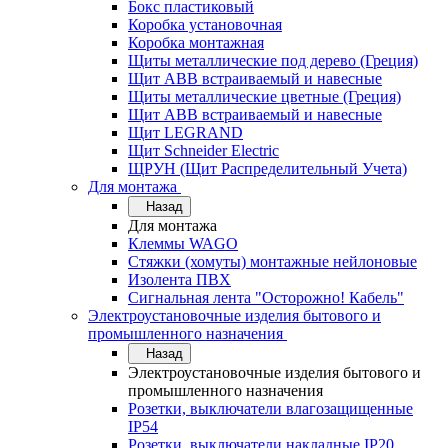
Бокс пластиковый
Коробка установочная
Коробка монтажная
Щиты металлические под дерево (Греция)
Щит ABB встраиваемый и навесные
Щиты металлические цветные (Греция)
Щит ABB встраиваемый и навесные
Щит LEGRAND
Щит Schneider Electric
ЩРУН (Щит Распределительный Учета)
Для монтажа
Назад
Для монтажа
Клеммы WAGO
Стяжки (хомуты) монтажные нейлоновые
Изолента ПВХ
Сигнальная лента "Осторожно! Кабель"
Электроустановочные изделия бытового и
промышленного назначения
Назад
Электроустановочные изделия бытового и
промышленного назначения
Розетки, выключатели влагозащищенные
IP54
Розетки, выключатели накладные IP20