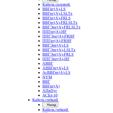
Кабель силовой
ВВГнг(А)-LS
ВВГнг(А)-LSLTx
ВВГнг(А)-FRLS
ВВГнг(А)-FRLSLTx
ВВГЭнг(А)-FRLSLTx
ППГнг(А)-HF
ППГЭнг(А)-FRHF
ППГнг(А)-FRHF
ВВГЭнг(А)-LS
ВВГЭнг(А)-LSLTx
ВВГЭнг(А)-FRLS
ППГЭнг(А)-HF
АВВГ
АВВГнг(А)-LS
АсВВГнг(А)-LS
NYM
ВВГ
ВВГнг(А)
АПвПуг
АСБл-10
Кабель гибкий
Назад
Кабель гибкий