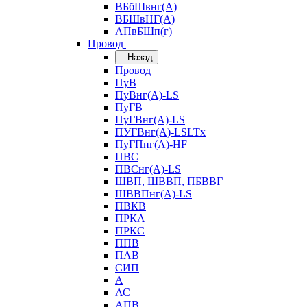
ВБбШвнг(А)
ВБШвНГ(А)
АПвБШп(г)
Провод
Назад
Провод
ПуВ
ПуВнг(А)-LS
ПуГВ
ПуГВнг(А)-LS
ПУГВнг(А)-LSLTx
ПуГПнг(А)-HF
ПВС
ПВСнг(А)-LS
ШВП, ШВВП, ПБВВГ
ШВВПнг(А)-LS
ПВКВ
ПРКА
ПРКС
ППВ
ПАВ
СИП
А
АС
АПВ