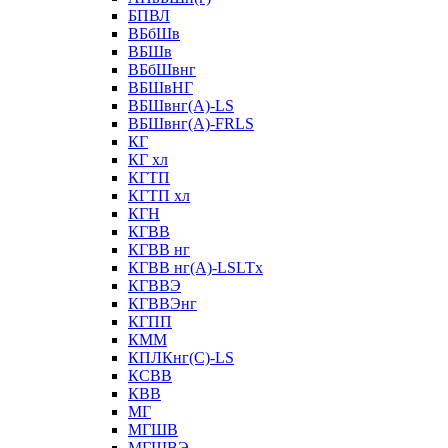
БПВЛ
ВБбШв
ВБШв
ВБбШвнг
ВБШвНГ
ВБШвнг(А)-LS
ВБШвнг(А)-FRLS
КГ
КГ хл
КГТП
КГТП хл
КГН
КГВВ
КГВВ нг
КГВВ нг(А)-LSLTx
КГВВЭ
КГВВЭнг
КГПП
КММ
КПЛКнг(C)-LS
КСВВ
КВВ
МГ
МГШВ
МГШВЭ