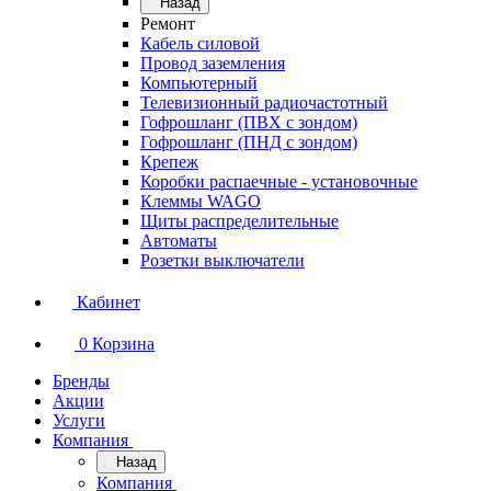
Назад
Ремонт
Кабель силовой
Провод заземления
Компьютерный
Телевизионный радиочастотный
Гофрошланг (ПВХ с зондом)
Гофрошланг (ПНД с зондом)
Крепеж
Коробки распаечные - установочные
Клеммы WAGO
Щиты распределительные
Автоматы
Розетки выключатели
Кабинет
0
Корзина
Бренды
Акции
Услуги
Компания
Назад
Компания