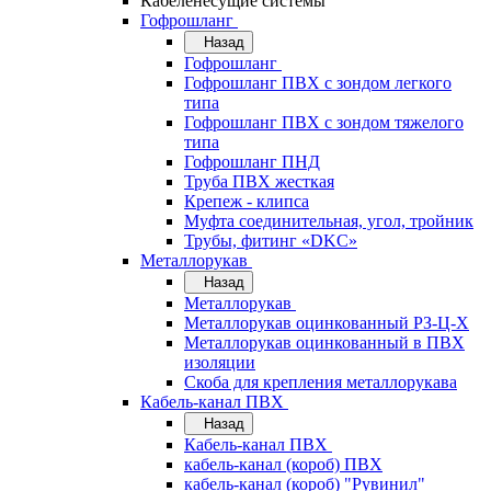
Кабеленесущие системы
Гофрошланг
Назад
Гофрошланг
Гофрошланг ПВХ с зондом легкого
типа
Гофрошланг ПВХ с зондом тяжелого
типа
Гофрошланг ПНД
Труба ПВХ жесткая
Крепеж - клипса
Муфта соединительная, угол, тройник
Трубы, фитинг «DKC»
Металлорукав
Назад
Металлорукав
Металлорукав оцинкованный РЗ-Ц-Х
Металлорукав оцинкованный в ПВХ
изоляции
Скоба для крепления металлорукава
Кабель-канал ПВХ
Назад
Кабель-канал ПВХ
кабель-канал (короб) ПВХ
кабель-канал (короб) "Рувинил"