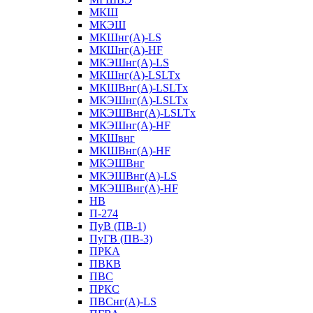
МКШ
МКЭШ
МКШнг(А)-LS
МКШнг(А)-HF
МКЭШнг(А)-LS
МКШнг(А)-LSLTx
МКШВнг(A)-LSLTx
МКЭШнг(А)-LSLTx
МКЭШВнг(A)-LSLTx
МКЭШнг(А)-HF
МКШвнг
МКШВнг(А)-HF
МКЭШВнг
МКЭШВнг(А)-LS
МКЭШВнг(А)-HF
НВ
П-274
ПуВ (ПВ-1)
ПуГВ (ПВ-3)
ПРКА
ПВКВ
ПВС
ПРКС
ПВСнг(А)-LS