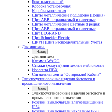
Бокс пластиковый
Коробка установочная
Коробка монтажная
Щиты металлические под дерево (Греция)
Щит ABB встраиваемый и навесные
Щиты металлические цветные (Греция)
Щит ABB встраиваемый и навесные
Щит LEGRAND
Щит Schneider Electric
ЩРУН (Щит Распределительный Учета)
Для монтажа
Назад
Для монтажа
Клеммы WAGO
Стяжки (хомуты) монтажные нейлоновые
Изолента ПВХ
Сигнальная лента "Осторожно! Кабель"
Электроустановочные изделия бытового и
промышленного назначения
Назад
Электроустановочные изделия бытового и
промышленного назначения
Розетки, выключатели влагозащищенные
IP54
Розетки, выключатели накладные IP20