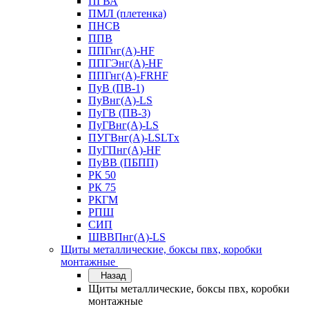
ПГВА
ПМЛ (плетенка)
ПНСВ
ППВ
ППГнг(А)-HF
ППГЭнг(А)-HF
ППГнг(А)-FRHF
ПуВ (ПВ-1)
ПуВнг(А)-LS
ПуГВ (ПВ-3)
ПуГВнг(А)-LS
ПУГВнг(А)-LSLTx
ПуГПнг(А)-HF
ПуВВ (ПБПП)
РК 50
РК 75
РКГМ
РПШ
СИП
ШВВПнг(А)-LS
Щиты металлические, боксы пвх, коробки
монтажные
Назад
Щиты металлические, боксы пвх, коробки
монтажные