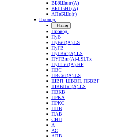
ВБбШвнг(А)
ВБШвНГ(А)
АПвБШп(г)
Провод
Назад
Провод
ПуВ
ПуВнг(А)-LS
ПуГВ
ПуГВнг(А)-LS
ПУГВнг(А)-LSLTx
ПуГПнг(А)-HF
ПВС
ПВСнг(А)-LS
ШВП, ШВВП, ПБВВГ
ШВВПнг(А)-LS
ПВКВ
ПРКА
ПРКС
ППВ
ПАВ
СИП
А
АС
АПВ