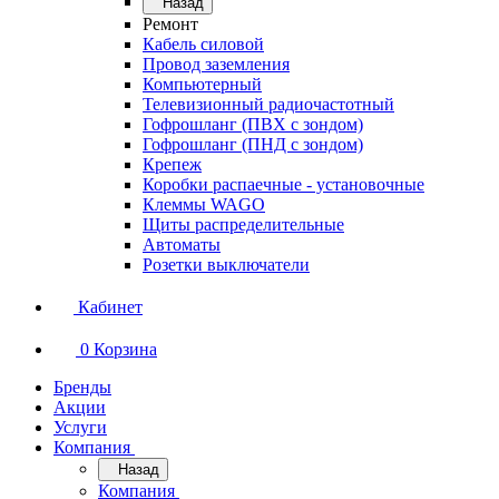
Назад
Ремонт
Кабель силовой
Провод заземления
Компьютерный
Телевизионный радиочастотный
Гофрошланг (ПВХ с зондом)
Гофрошланг (ПНД с зондом)
Крепеж
Коробки распаечные - установочные
Клеммы WAGO
Щиты распределительные
Автоматы
Розетки выключатели
Кабинет
0
Корзина
Бренды
Акции
Услуги
Компания
Назад
Компания