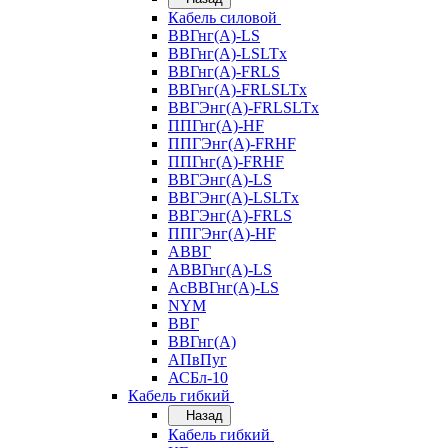
Кабель силовой
ВВГнг(А)-LS
ВВГнг(А)-LSLTx
ВВГнг(А)-FRLS
ВВГнг(А)-FRLSLTx
ВВГЭнг(А)-FRLSLTx
ППГнг(А)-HF
ППГЭнг(А)-FRHF
ППГнг(А)-FRHF
ВВГЭнг(А)-LS
ВВГЭнг(А)-LSLTx
ВВГЭнг(А)-FRLS
ППГЭнг(А)-HF
АВВГ
АВВГнг(А)-LS
АсВВГнг(А)-LS
NYM
ВВГ
ВВГнг(А)
АПвПуг
АСБл-10
Кабель гибкий
Назад
Кабель гибкий