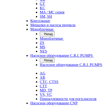
GT
KC
MA / MC серия
SM, SH
Консольные
Мешалки и насосы рецикла
Моноблочные
Назад
Моноблочные
ZS
MS
NES
Насосное оборудование C.R.I. PUMPS
Назад
Насосное оборудование C.R.I. PUMPS
AG
AR
CTC, CTSS
CTT
MD, TP
VS, VC
Принадлежности для погр.насосов
Насосное оборудование CNP