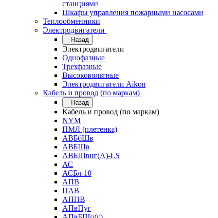
станциями
Шкафы управления пожарными насосами
Теплообменники
Электродвигатели
Назад
Электродвигатели
Однофазные
Трехфазные
Высоковольтные
Электродвигатели Aikon
Кабель и провод (по маркам)
Назад
Кабель и провод (по маркам)
NYM
ПМЛ (плетенка)
АВБбШв
АВБШв
АВБШвнг(А)-LS
АС
АСБл-10
АПВ
ПАВ
АППВ
АПвПуг
АПвБШп(г)