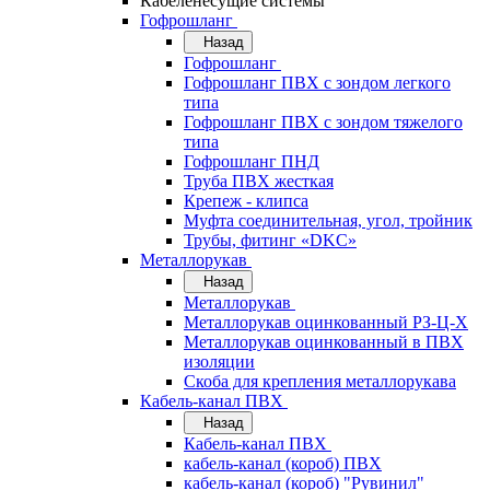
Кабеленесущие системы
Гофрошланг
Назад
Гофрошланг
Гофрошланг ПВХ с зондом легкого
типа
Гофрошланг ПВХ с зондом тяжелого
типа
Гофрошланг ПНД
Труба ПВХ жесткая
Крепеж - клипса
Муфта соединительная, угол, тройник
Трубы, фитинг «DKC»
Металлорукав
Назад
Металлорукав
Металлорукав оцинкованный РЗ-Ц-Х
Металлорукав оцинкованный в ПВХ
изоляции
Скоба для крепления металлорукава
Кабель-канал ПВХ
Назад
Кабель-канал ПВХ
кабель-канал (короб) ПВХ
кабель-канал (короб) "Рувинил"