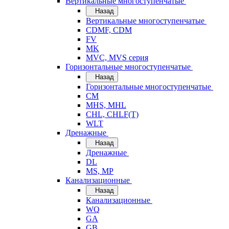
Вертикальные многоступенчатые
Назад
Вертикальные многоступенчатые
CDMF, CDM
FV
MK
MVC, MVS серия
Горизонтальные многоступенчатые
Назад
Горизонтальные многоступенчатые
CM
MHS, MHL
CHL, CHLF(T)
WLT
Дренажные
Назад
Дренажные
DL
MS, MP
Канализационные
Назад
Канализационные
WQ
GA
GB