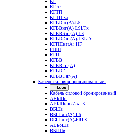
КГ
КГ хл
КГТП
КГТП хл
КГВВнг(А)-LS
КГВВнг(А)-LSLTx
КГВВЭнг(А)-LS
КГВВЭнг(А)-LSLTx
КГППнг(А)-HF
РПШ
КГН
КГВВ
КГВВ нг(А)
КГВВЭ
КГВВЭнг(А)
Кабель силовой бронированный
Назад
Кабель силовой бронированный
АВБШв
АВБШвнг(А)-LS
ВБШв
ВБШвнг(А)-LS
ВБШвнг(А)-FRLS
АВБбШв
ВБбШв