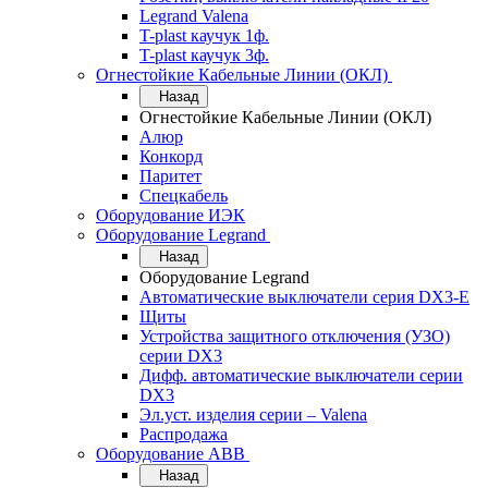
Legrand Valena
T-plast каучук 1ф.
T-plast каучук 3ф.
Огнестойкие Кабельные Линии (ОКЛ)
Назад
Огнестойкие Кабельные Линии (ОКЛ)
Алюр
Конкорд
Паритет
Спецкабель
Оборудование ИЭК
Оборудование Legrand
Назад
Оборудование Legrand
Автоматические выключатели серия DX3-E
Щиты
Устройства защитного отключения (УЗО)
серии DX3
Дифф. автоматические выключатели серии
DX3
Эл.уст. изделия серии – Valena
Распродажа
Оборудование АВВ
Назад