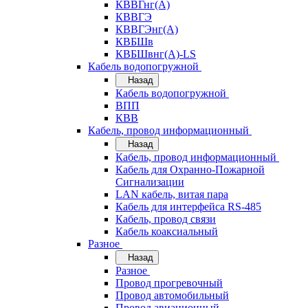
КВВГнг(А)
КВВГЭ
КВВГЭнг(А)
КВБШв
КВБШвнг(А)-LS
Кабель водопогружной
Назад
Кабель водопогружной
ВПП
КВВ
Кабель, провод информационный
Назад
Кабель, провод информационный
Кабель для Охранно-Пожарной
Сигнализации
LAN кабель, витая пара
Кабель для интерфейса RS-485
Кабель, провод связи
Кабель коаксиальный
Разное
Назад
Разное
Провод прогревочный
Провод автомобильный
Провод авиационный