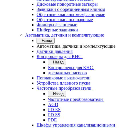
Дисковые поворотные затворы
Задвижки с обрезиненным клином
Обратные клапаны межфланцевые
Обратные клапаны шаровые
Фильтры фланцевые
Шиберные задвижки
Автоматика, датчики и компелктующие
Назад
Автоматика, датчики и компелктующие
Датчики давления
Контроллеры для КНС
Назад
Контроллеры для КНС
дренажных насосов
Поплавковые выключатели
Устройства плавного пуска
Частотные преобразователи
Назад
Частотные преобразователи
AGD
PD ES
PD SS
PDE
Шкафы управления канализационными