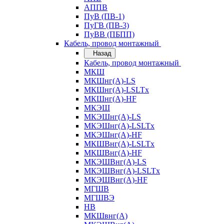
АППВ
ПуВ (ПВ-1)
ПуГВ (ПВ-3)
ПуВВ (ПБПП)
Кабель, провод монтажный
Назад
Кабель, провод монтажный
МКШ
МКШнг(А)-LS
МКШнг(А)-LSLTx
МКШнг(А)-HF
МКЭШ
МКЭШнг(А)-LS
МКЭШнг(А)-LSLTx
МКЭШнг(А)-HF
МКШВнг(A)-LSLTx
МКШВнг(А)-HF
МКЭШВнг(А)-LS
МКЭШВнг(A)-LSLTx
МКЭШВнг(А)-HF
МГШВ
МГШВЭ
НВ
МКШвнг(А)