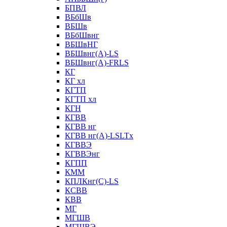
БПВЛ
ВБбШв
ВБШв
ВБбШвнг
ВБШвНГ
ВБШвнг(А)-LS
ВБШвнг(А)-FRLS
КГ
КГ хл
КГТП
КГТП хл
КГН
КГВВ
КГВВ нг
КГВВ нг(А)-LSLTx
КГВВЭ
КГВВЭнг
КГПП
КММ
КПЛКнг(C)-LS
КСВВ
КВВ
МГ
МГШВ
МГШВЭ