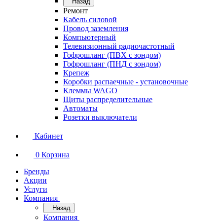
Назад
Ремонт
Кабель силовой
Провод заземления
Компьютерный
Телевизионный радиочастотный
Гофрошланг (ПВХ с зондом)
Гофрошланг (ПНД с зондом)
Крепеж
Коробки распаечные - установочные
Клеммы WAGO
Щиты распределительные
Автоматы
Розетки выключатели
Кабинет
0
Корзина
Бренды
Акции
Услуги
Компания
Назад
Компания