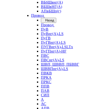
ВБбШвнг(А)
ВБШвНГ(А)
АПвБШп(г)
Провод
Назад
Провод
ПуВ
ПуВнг(А)-LS
ПуГВ
ПуГВнг(А)-LS
ПУГВнг(А)-LSLTx
ПуГПнг(А)-HF
ПВС
ПВСнг(А)-LS
ШВП, ШВВП, ПБВВГ
ШВВПнг(А)-LS
ПВКВ
ПРКА
ПРКС
ППВ
ПАВ
СИП
А
АС
АПВ