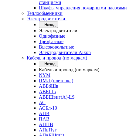
станциями
Шкафы управления пожарными насосами
Теплообменники
Электродвигатели
Назад
Электродвигатели
Однофазные
Трехфазные
Высоковольтные
Электродвигатели Aikon
Кабель и провод (по маркам)
Назад
Кабель и провод (по маркам)
NYM
ПМЛ (плетенка)
АВБбШв
АВБШв
АВБШвнг(А)-LS
АС
АСБл-10
АПВ
ПАВ
АППВ
АПвПуг
АПвБШп(г)