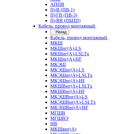
АППВ
ПуВ (ПВ-1)
ПуГВ (ПВ-3)
ПуВВ (ПБПП)
Кабель, провод монтажный
Назад
Кабель, провод монтажный
МКШ
МКШнг(А)-LS
МКШнг(А)-LSLTx
МКШнг(А)-HF
МКЭШ
МКЭШнг(А)-LS
МКЭШнг(А)-LSLTx
МКЭШнг(А)-HF
МКШВнг(A)-LSLTx
МКШВнг(А)-HF
МКЭШВнг(А)-LS
МКЭШВнг(A)-LSLTx
МКЭШВнг(А)-HF
МГШВ
МГШВЭ
НВ
МКШвнг(А)