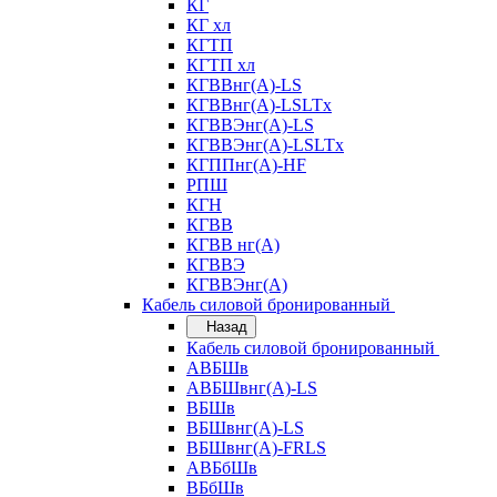
КГ
КГ хл
КГТП
КГТП хл
КГВВнг(А)-LS
КГВВнг(А)-LSLTx
КГВВЭнг(А)-LS
КГВВЭнг(А)-LSLTx
КГППнг(А)-HF
РПШ
КГН
КГВВ
КГВВ нг(А)
КГВВЭ
КГВВЭнг(А)
Кабель силовой бронированный
Назад
Кабель силовой бронированный
АВБШв
АВБШвнг(А)-LS
ВБШв
ВБШвнг(А)-LS
ВБШвнг(А)-FRLS
АВБбШв
ВБбШв