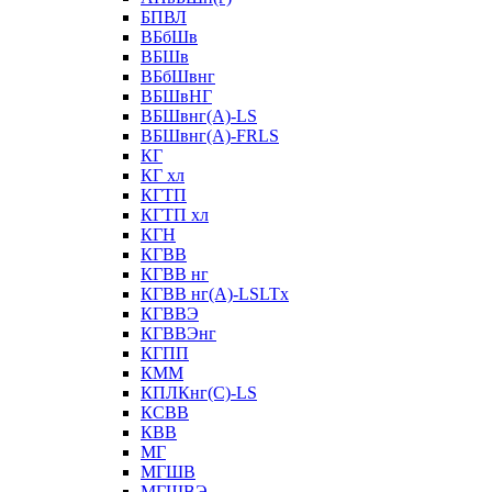
БПВЛ
ВБбШв
ВБШв
ВБбШвнг
ВБШвНГ
ВБШвнг(А)-LS
ВБШвнг(А)-FRLS
КГ
КГ хл
КГТП
КГТП хл
КГН
КГВВ
КГВВ нг
КГВВ нг(А)-LSLTx
КГВВЭ
КГВВЭнг
КГПП
КММ
КПЛКнг(C)-LS
КСВВ
КВВ
МГ
МГШВ
МГШВЭ