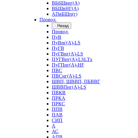
ВБбШвнг(А)
ВБШвНГ(А)
АПвБШп(г)
Провод
Назад
Провод
ПуВ
ПуВнг(А)-LS
ПуГВ
ПуГВнг(А)-LS
ПУГВнг(А)-LSLTx
ПуГПнг(А)-HF
ПВС
ПВСнг(А)-LS
ШВП, ШВВП, ПБВВГ
ШВВПнг(А)-LS
ПВКВ
ПРКА
ПРКС
ППВ
ПАВ
СИП
А
АС
АПВ