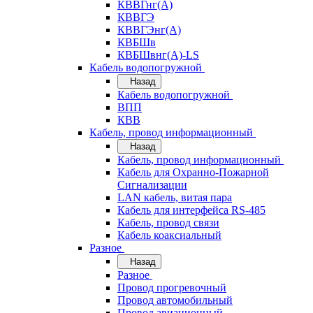
КВВГнг(А)
КВВГЭ
КВВГЭнг(А)
КВБШв
КВБШвнг(А)-LS
Кабель водопогружной
Назад
Кабель водопогружной
ВПП
КВВ
Кабель, провод информационный
Назад
Кабель, провод информационный
Кабель для Охранно-Пожарной
Сигнализации
LAN кабель, витая пара
Кабель для интерфейса RS-485
Кабель, провод связи
Кабель коаксиальный
Разное
Назад
Разное
Провод прогревочный
Провод автомобильный
Провод авиационный