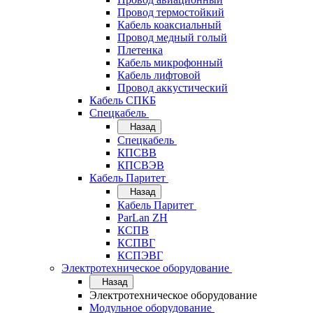
Провод термостойкий
Кабель коаксиальный
Провод медный голый
Плетенка
Кабель микрофонный
Кабель лифтовой
Провод аккустический
Кабель СПКБ
Спецкабель
Назад
Спецкабель
КПСВВ
КПСВЭВ
Кабель Паритет
Назад
Кабель Паритет
ParLan ZH
КСПВ
КСПВГ
КСПЭВГ
Электротехническое оборудование
Назад
Электротехническое оборудование
Модульное оборудование