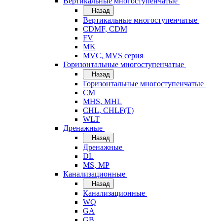
Вертикальные многоступенчатые
Назад
Вертикальные многоступенчатые
CDMF, CDM
FV
MK
MVC, MVS серия
Горизонтальные многоступенчатые
Назад
Горизонтальные многоступенчатые
CM
MHS, MHL
CHL, CHLF(T)
WLT
Дренажные
Назад
Дренажные
DL
MS, MP
Канализационные
Назад
Канализационные
WQ
GA
GB