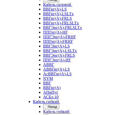
Кабель силовой
ВВГнг(А)-LS
ВВГнг(А)-LSLTx
ВВГнг(А)-FRLS
ВВГнг(А)-FRLSLTx
ВВГЭнг(А)-FRLSLTx
ППГнг(А)-HF
ППГЭнг(А)-FRHF
ППГнг(А)-FRHF
ВВГЭнг(А)-LS
ВВГЭнг(А)-LSLTx
ВВГЭнг(А)-FRLS
ППГЭнг(А)-HF
АВВГ
АВВГнг(А)-LS
АсВВГнг(А)-LS
NYM
ВВГ
ВВГнг(А)
АПвПуг
АСБл-10
Кабель гибкий
Назад
Кабель гибкий