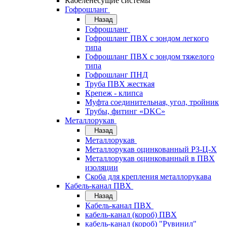
Кабеленесущие системы
Гофрошланг
Назад
Гофрошланг
Гофрошланг ПВХ с зондом легкого
типа
Гофрошланг ПВХ с зондом тяжелого
типа
Гофрошланг ПНД
Труба ПВХ жесткая
Крепеж - клипса
Муфта соединительная, угол, тройник
Трубы, фитинг «DKC»
Металлорукав
Назад
Металлорукав
Металлорукав оцинкованный РЗ-Ц-Х
Металлорукав оцинкованный в ПВХ
изоляции
Скоба для крепления металлорукава
Кабель-канал ПВХ
Назад
Кабель-канал ПВХ
кабель-канал (короб) ПВХ
кабель-канал (короб) "Рувинил"