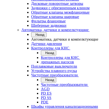
Дисковые поворотные затворы
Задвижки с обрезиненным клином
Обратные клапаны межфланцевые
Обратные клапаны шаровые
Фильтры фланцевые
Шиберные задвижки
Автоматика, датчики и компелктующие
Назад
Автоматика, датчики и компелктующие
Датчики давления
Контроллеры для КНС
Назад
Контроллеры для КНС
дренажных насосов
Поплавковые выключатели
Устройства плавного пуска
Частотные преобразователи
Назад
Частотные преобразователи
AGD
PD ES
PD SS
PDE
Шкафы управления канализационными