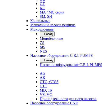
GT
KC
MA / MC серия
SM, SH
Консольные
Мешалки и насосы рецикла
Моноблочные
Назад
Моноблочные
ZS
MS
NES
Насосное оборудование C.R.I. PUMPS
Назад
Насосное оборудование C.R.I. PUMPS
AG
AR
CTC, CTSS
CTT
MD, TP
VS, VC
Принадлежности для погр.насосов
Насосное оборудование CNP