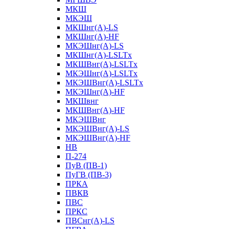
МКШ
МКЭШ
МКШнг(А)-LS
МКШнг(А)-HF
МКЭШнг(А)-LS
МКШнг(А)-LSLTx
МКШВнг(A)-LSLTx
МКЭШнг(А)-LSLTx
МКЭШВнг(A)-LSLTx
МКЭШнг(А)-HF
МКШвнг
МКШВнг(А)-HF
МКЭШВнг
МКЭШВнг(А)-LS
МКЭШВнг(А)-HF
НВ
П-274
ПуВ (ПВ-1)
ПуГВ (ПВ-3)
ПРКА
ПВКВ
ПВС
ПРКС
ПВСнг(А)-LS