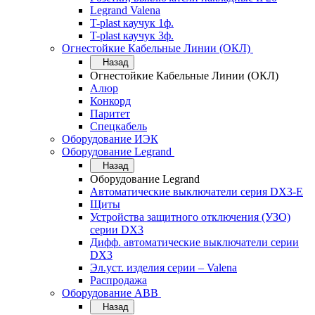
Legrand Valena
T-plast каучук 1ф.
T-plast каучук 3ф.
Огнестойкие Кабельные Линии (ОКЛ)
Назад
Огнестойкие Кабельные Линии (ОКЛ)
Алюр
Конкорд
Паритет
Спецкабель
Оборудование ИЭК
Оборудование Legrand
Назад
Оборудование Legrand
Автоматические выключатели серия DX3-E
Щиты
Устройства защитного отключения (УЗО)
серии DX3
Дифф. автоматические выключатели серии
DX3
Эл.уст. изделия серии – Valena
Распродажа
Оборудование АВВ
Назад