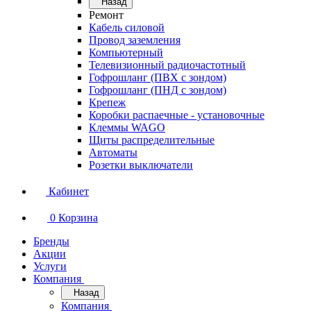
Назад
Ремонт
Кабель силовой
Провод заземления
Компьютерный
Телевизионный радиочастотный
Гофрошланг (ПВХ с зондом)
Гофрошланг (ПНД с зондом)
Крепеж
Коробки распаечные - установочные
Клеммы WAGO
Щиты распределительные
Автоматы
Розетки выключатели
Кабинет
0
Корзина
Бренды
Акции
Услуги
Компания
Назад
Компания