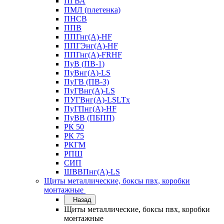
ПГВА
ПМЛ (плетенка)
ПНСВ
ППВ
ППГнг(А)-HF
ППГЭнг(А)-HF
ППГнг(А)-FRHF
ПуВ (ПВ-1)
ПуВнг(А)-LS
ПуГВ (ПВ-3)
ПуГВнг(А)-LS
ПУГВнг(А)-LSLTx
ПуГПнг(А)-HF
ПуВВ (ПБПП)
РК 50
РК 75
РКГМ
РПШ
СИП
ШВВПнг(А)-LS
Щиты металлические, боксы пвх, коробки
монтажные
Назад
Щиты металлические, боксы пвх, коробки
монтажные