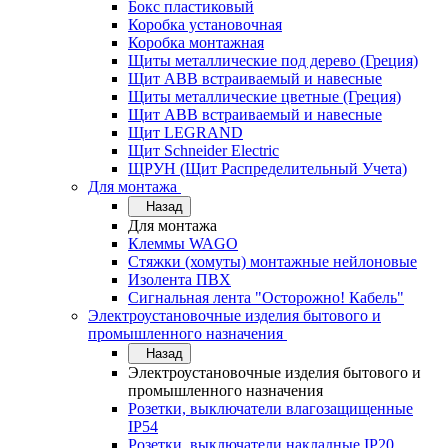
Бокс пластиковый
Коробка установочная
Коробка монтажная
Щиты металлические под дерево (Греция)
Щит ABB встраиваемый и навесные
Щиты металлические цветные (Греция)
Щит ABB встраиваемый и навесные
Щит LEGRAND
Щит Schneider Electric
ЩРУН (Щит Распределительный Учета)
Для монтажа
Назад
Для монтажа
Клеммы WAGO
Стяжки (хомуты) монтажные нейлоновые
Изолента ПВХ
Сигнальная лента "Осторожно! Кабель"
Электроустановочные изделия бытового и
промышленного назначения
Назад
Электроустановочные изделия бытового и
промышленного назначения
Розетки, выключатели влагозащищенные
IP54
Розетки, выключатели накладные IP20