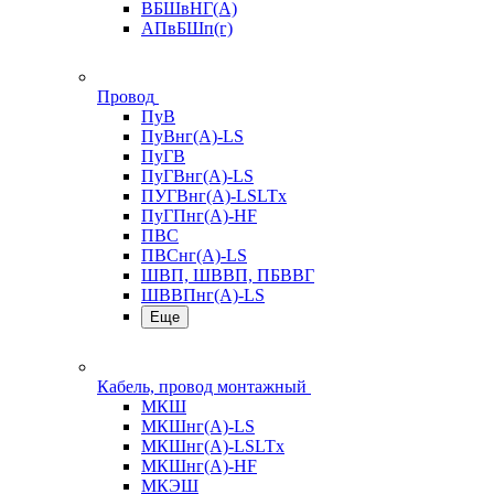
ВБШвНГ(А)
АПвБШп(г)
Провод
ПуВ
ПуВнг(А)-LS
ПуГВ
ПуГВнг(А)-LS
ПУГВнг(А)-LSLTx
ПуГПнг(А)-HF
ПВС
ПВСнг(А)-LS
ШВП, ШВВП, ПБВВГ
ШВВПнг(А)-LS
Еще
Кабель, провод монтажный
МКШ
МКШнг(А)-LS
МКШнг(А)-LSLTx
МКШнг(А)-HF
МКЭШ