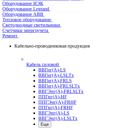
Оборудование ИЭК
Оборудование Legrand
Оборудование АВВ
Тепловое оборудование
Светодиодные светильники
Счетчики энергоучета
Ремонт
Кабельно-проводниковая продукция
Кабель силовой
ВВГнг(А)-LS
ВВГнг(А)-LSLTx
ВВГнг(А)-FRLS
ВВГнг(А)-FRLSLTx
ВВГЭнг(А)-FRLSLTx
ППГнг(А)-HF
ППГЭнг(А)-FRHF
ППГнг(А)-FRHF
ВВГЭнг(А)-LS
ВВГЭнг(А)-LSLTx
Еще