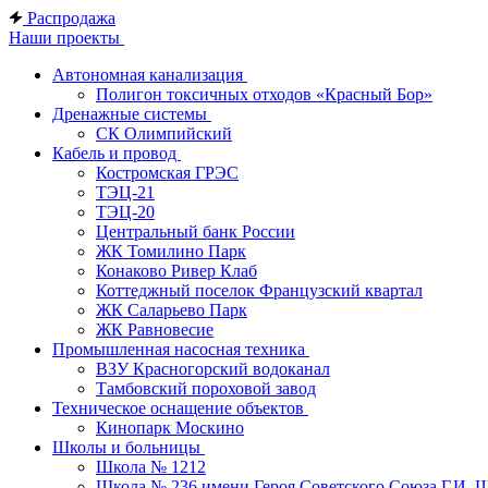
Распродажа
Наши проекты
Автономная канализация
Полигон токсичных отходов «Красный Бор»
Дренажные системы
СК Олимпийский
Кабель и провод
Костромская ГРЭС
ТЭЦ-21
ТЭЦ-20
Центральный банк России
ЖК Томилино Парк
Конаково Ривер Клаб
Коттеджный поселок Французский квартал
ЖК Саларьево Парк
ЖК Равновесие
Промышленная насосная техника
ВЗУ Красногорский водоканал
Тамбовский пороховой завод
Техническое оснащение объектов
Кинопарк Москино
Школы и больницы
Школа № 1212
Школа № 236 имени Героя Советского Союза Г.И. 