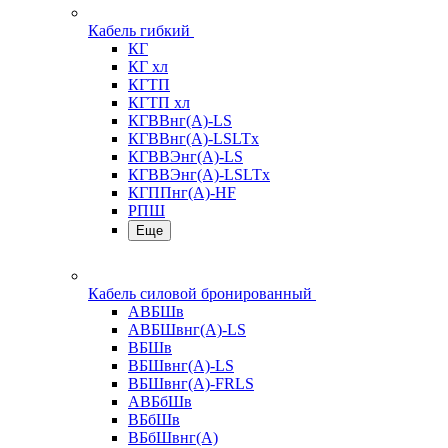
Кабель гибкий
КГ
КГ хл
КГТП
КГТП хл
КГВВнг(А)-LS
КГВВнг(А)-LSLTx
КГВВЭнг(А)-LS
КГВВЭнг(А)-LSLTx
КГППнг(А)-HF
РПШ
Еще
Кабель силовой бронированный
АВБШв
АВБШвнг(А)-LS
ВБШв
ВБШвнг(А)-LS
ВБШвнг(А)-FRLS
АВБбШв
ВБбШв
ВБбШвнг(А)