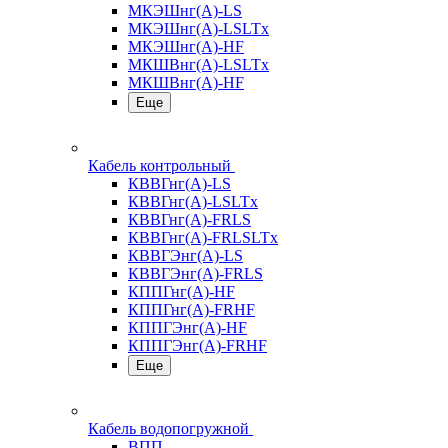
МКЭШнг(А)-LS
МКЭШнг(А)-LSLTx
МКЭШнг(А)-HF
МКШВнг(A)-LSLTx
МКШВнг(А)-HF
Еще
Кабель контрольный
КВВГнг(А)-LS
КВВГнг(А)-LSLTx
КВВГнг(А)-FRLS
КВВГнг(А)-FRLSLTx
КВВГЭнг(А)-LS
КВВГЭнг(А)-FRLS
КППГнг(А)-HF
КППГнг(А)-FRHF
КППГЭнг(А)-HF
КППГЭнг(А)-FRHF
Еще
Кабель водопогружной
ВПП