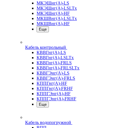
МКЭШнг(А)-LS
МКЭШнг(А)-LSLTx
МКЭШнг(А)-HF
МКШВнг(A)-LSLTx
МКШВнг(А)-HF
Еще
Кабель контрольный
КВВГнг(А)-LS
КВВГнг(А)-LSLTx
КВВГнг(А)-FRLS
КВВГнг(А)-FRLSLTx
КВВГЭнг(А)-LS
КВВГЭнг(А)-FRLS
КППГнг(А)-HF
КППГнг(А)-FRHF
КППГЭнг(А)-HF
КППГЭнг(А)-FRHF
Еще
Кабель водопогружной
ВПП