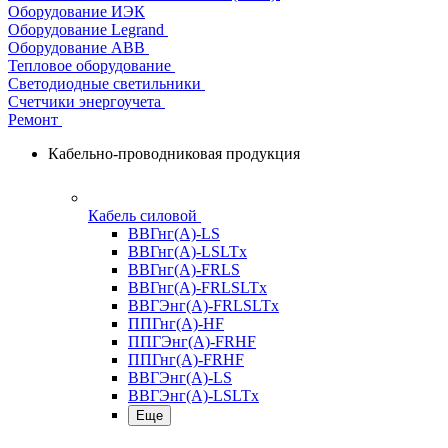
Оборудование ИЭК
Оборудование Legrand
Оборудование АВВ
Тепловое оборудование
Светодиодные светильники
Счетчики энергоучета
Ремонт
Кабельно-проводниковая продукция
Кабель силовой
ВВГнг(А)-LS
ВВГнг(А)-LSLTx
ВВГнг(А)-FRLS
ВВГнг(А)-FRLSLTx
ВВГЭнг(А)-FRLSLTx
ППГнг(А)-HF
ППГЭнг(А)-FRHF
ППГнг(А)-FRHF
ВВГЭнг(А)-LS
ВВГЭнг(А)-LSLTx
Еще