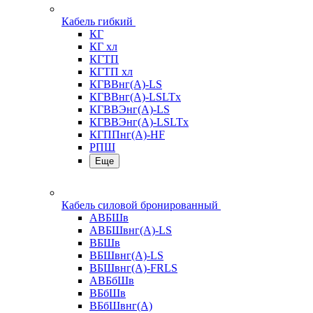
Кабель гибкий
КГ
КГ хл
КГТП
КГТП хл
КГВВнг(А)-LS
КГВВнг(А)-LSLTx
КГВВЭнг(А)-LS
КГВВЭнг(А)-LSLTx
КГППнг(А)-HF
РПШ
Еще
Кабель силовой бронированный
АВБШв
АВБШвнг(А)-LS
ВБШв
ВБШвнг(А)-LS
ВБШвнг(А)-FRLS
АВБбШв
ВБбШв
ВБбШвнг(А)