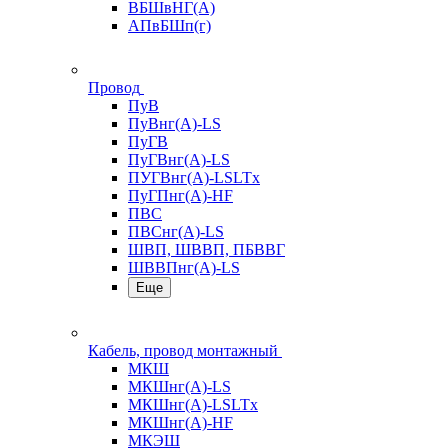
ВБШвНГ(А)
АПвБШп(г)
Провод
ПуВ
ПуВнг(А)-LS
ПуГВ
ПуГВнг(А)-LS
ПУГВнг(А)-LSLTx
ПуГПнг(А)-HF
ПВС
ПВСнг(А)-LS
ШВП, ШВВП, ПБВВГ
ШВВПнг(А)-LS
Еще
Кабель, провод монтажный
МКШ
МКШнг(А)-LS
МКШнг(А)-LSLTx
МКШнг(А)-HF
МКЭШ