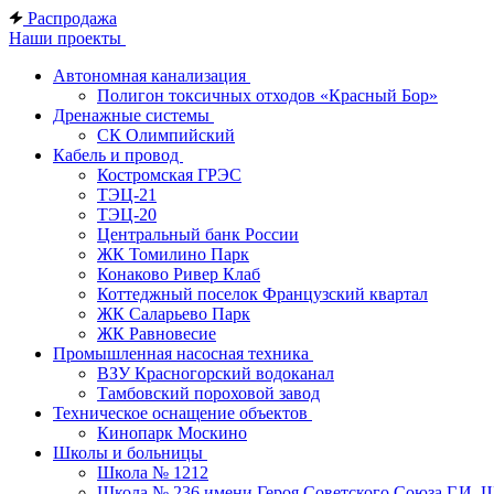
Распродажа
Наши проекты
Автономная канализация
Полигон токсичных отходов «Красный Бор»
Дренажные системы
СК Олимпийский
Кабель и провод
Костромская ГРЭС
ТЭЦ-21
ТЭЦ-20
Центральный банк России
ЖК Томилино Парк
Конаково Ривер Клаб
Коттеджный поселок Французский квартал
ЖК Саларьево Парк
ЖК Равновесие
Промышленная насосная техника
ВЗУ Красногорский водоканал
Тамбовский пороховой завод
Техническое оснащение объектов
Кинопарк Москино
Школы и больницы
Школа № 1212
Школа № 236 имени Героя Советского Союза Г.И. 