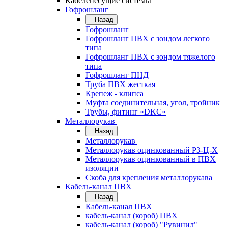
Кабеленесущие системы
Гофрошланг
Назад
Гофрошланг
Гофрошланг ПВХ с зондом легкого
типа
Гофрошланг ПВХ с зондом тяжелого
типа
Гофрошланг ПНД
Труба ПВХ жесткая
Крепеж - клипса
Муфта соединительная, угол, тройник
Трубы, фитинг «DKC»
Металлорукав
Назад
Металлорукав
Металлорукав оцинкованный РЗ-Ц-Х
Металлорукав оцинкованный в ПВХ
изоляции
Скоба для крепления металлорукава
Кабель-канал ПВХ
Назад
Кабель-канал ПВХ
кабель-канал (короб) ПВХ
кабель-канал (короб) "Рувинил"