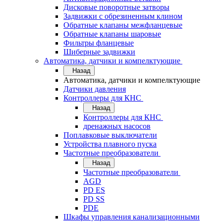
Дисковые поворотные затворы
Задвижки с обрезиненным клином
Обратные клапаны межфланцевые
Обратные клапаны шаровые
Фильтры фланцевые
Шиберные задвижки
Автоматика, датчики и компелктующие
Назад
Автоматика, датчики и компелктующие
Датчики давления
Контроллеры для КНС
Назад
Контроллеры для КНС
дренажных насосов
Поплавковые выключатели
Устройства плавного пуска
Частотные преобразователи
Назад
Частотные преобразователи
AGD
PD ES
PD SS
PDE
Шкафы управления канализационными