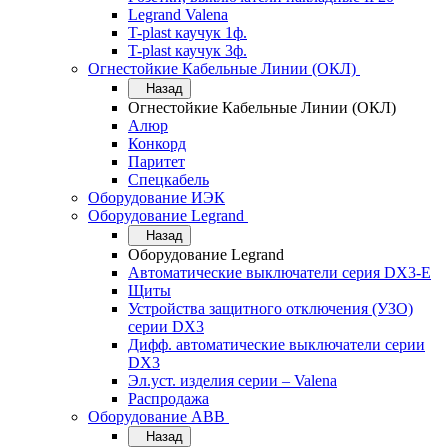
Legrand Valena
T-plast каучук 1ф.
T-plast каучук 3ф.
Огнестойкие Кабельные Линии (ОКЛ)
Назад
Огнестойкие Кабельные Линии (ОКЛ)
Алюр
Конкорд
Паритет
Спецкабель
Оборудование ИЭК
Оборудование Legrand
Назад
Оборудование Legrand
Автоматические выключатели серия DX3-E
Щиты
Устройства защитного отключения (УЗО)
серии DX3
Дифф. автоматические выключатели серии
DX3
Эл.уст. изделия серии – Valena
Распродажа
Оборудование АВВ
Назад