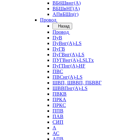
ВБбШвнг(А)
ВБШвНГ(А)
АПвБШп(г)
Провод
Назад
Провод
ПуВ
ПуВнг(А)-LS
ПуГВ
ПуГВнг(А)-LS
ПУГВнг(А)-LSLTx
ПуГПнг(А)-HF
ПВС
ПВСнг(А)-LS
ШВП, ШВВП, ПБВВГ
ШВВПнг(А)-LS
ПВКВ
ПРКА
ПРКС
ППВ
ПАВ
СИП
А
АС
АПВ