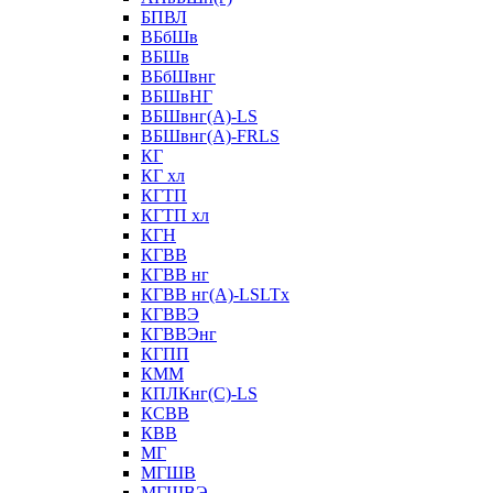
БПВЛ
ВБбШв
ВБШв
ВБбШвнг
ВБШвНГ
ВБШвнг(А)-LS
ВБШвнг(А)-FRLS
КГ
КГ хл
КГТП
КГТП хл
КГН
КГВВ
КГВВ нг
КГВВ нг(А)-LSLTx
КГВВЭ
КГВВЭнг
КГПП
КММ
КПЛКнг(C)-LS
КСВВ
КВВ
МГ
МГШВ
МГШВЭ