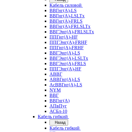
Кабель силовой
ВВГнг(А)-LS
ВВГнг(А)-LSLTx
ВВГнг(А)-FRLS
ВВГнг(А)-FRLSLTx
ВВГЭнг(А)-FRLSLTx
ППГнг(А)-HF
ППГЭнг(А)-FRHF
ППГнг(А)-FRHF
ВВГЭнг(А)-LS
ВВГЭнг(А)-LSLTx
ВВГЭнг(А)-FRLS
ППГЭнг(А)-HF
АВВГ
АВВГнг(А)-LS
АсВВГнг(А)-LS
NYM
ВВГ
ВВГнг(А)
АПвПуг
АСБл-10
Кабель гибкий
Назад
Кабель гибкий