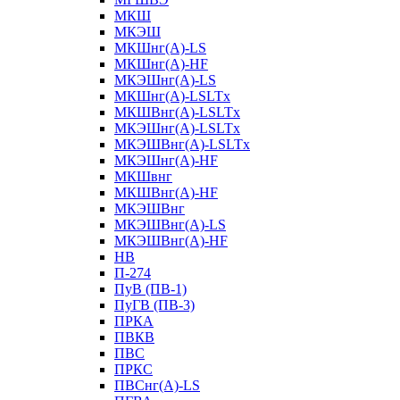
МКШ
МКЭШ
МКШнг(А)-LS
МКШнг(А)-HF
МКЭШнг(А)-LS
МКШнг(А)-LSLTx
МКШВнг(A)-LSLTx
МКЭШнг(А)-LSLTx
МКЭШВнг(A)-LSLTx
МКЭШнг(А)-HF
МКШвнг
МКШВнг(А)-HF
МКЭШВнг
МКЭШВнг(А)-LS
МКЭШВнг(А)-HF
НВ
П-274
ПуВ (ПВ-1)
ПуГВ (ПВ-3)
ПРКА
ПВКВ
ПВС
ПРКС
ПВСнг(А)-LS