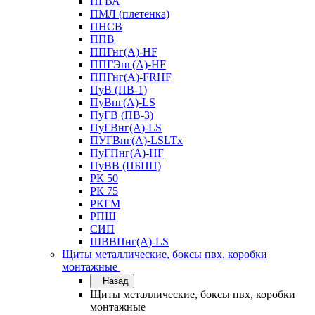
ПГВА
ПМЛ (плетенка)
ПНСВ
ППВ
ППГнг(А)-HF
ППГЭнг(А)-HF
ППГнг(А)-FRHF
ПуВ (ПВ-1)
ПуВнг(А)-LS
ПуГВ (ПВ-3)
ПуГВнг(А)-LS
ПУГВнг(А)-LSLTx
ПуГПнг(А)-HF
ПуВВ (ПБПП)
РК 50
РК 75
РКГМ
РПШ
СИП
ШВВПнг(А)-LS
Щиты металлические, боксы пвх, коробки
монтажные
Назад
Щиты металлические, боксы пвх, коробки
монтажные