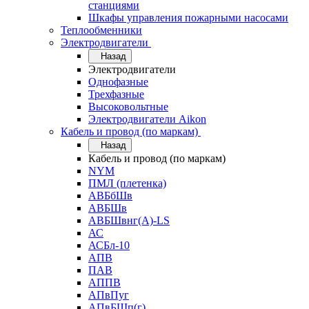
станциями
Шкафы управления пожарными насосами
Теплообменники
Электродвигатели
Назад
Электродвигатели
Однофазные
Трехфазные
Высоковольтные
Электродвигатели Aikon
Кабель и провод (по маркам)
Назад
Кабель и провод (по маркам)
NYM
ПМЛ (плетенка)
АВБбШв
АВБШв
АВБШвнг(А)-LS
АС
АСБл-10
АПВ
ПАВ
АППВ
АПвПуг
АПвБШп(г)