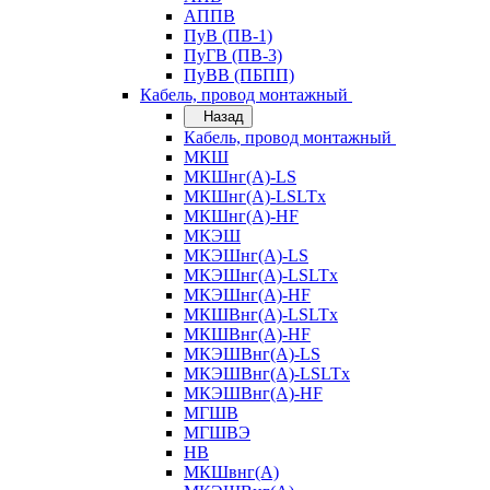
АППВ
ПуВ (ПВ-1)
ПуГВ (ПВ-3)
ПуВВ (ПБПП)
Кабель, провод монтажный
Назад
Кабель, провод монтажный
МКШ
МКШнг(А)-LS
МКШнг(А)-LSLTx
МКШнг(А)-HF
МКЭШ
МКЭШнг(А)-LS
МКЭШнг(А)-LSLTx
МКЭШнг(А)-HF
МКШВнг(A)-LSLTx
МКШВнг(А)-HF
МКЭШВнг(А)-LS
МКЭШВнг(A)-LSLTx
МКЭШВнг(А)-HF
МГШВ
МГШВЭ
НВ
МКШвнг(А)