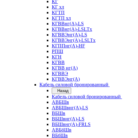
КГ
КГ хл
КГТП
КГТП хл
КГВВнг(А)-LS
КГВВнг(А)-LSLTx
КГВВЭнг(А)-LS
КГВВЭнг(А)-LSLTx
КГППнг(А)-HF
РПШ
КГН
КГВВ
КГВВ нг(А)
КГВВЭ
КГВВЭнг(А)
Кабель силовой бронированный
Назад
Кабель силовой бронированный
АВБШв
АВБШвнг(А)-LS
ВБШв
ВБШвнг(А)-LS
ВБШвнг(А)-FRLS
АВБбШв
ВБбШв