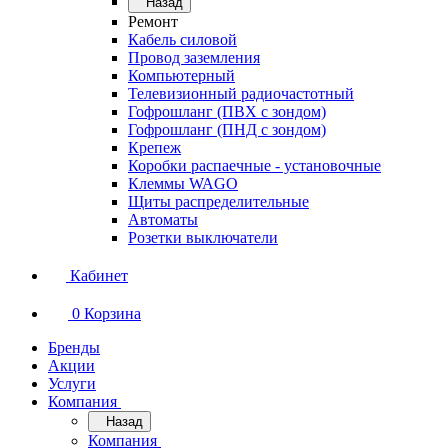
Назад
Ремонт
Кабель силовой
Провод заземления
Компьютерный
Телевизионный радиочастотный
Гофрошланг (ПВХ с зондом)
Гофрошланг (ПНД с зондом)
Крепеж
Коробки распаечные - установочные
Клеммы WAGO
Щиты распределительные
Автоматы
Розетки выключатели
Кабинет
0
Корзина
Бренды
Акции
Услуги
Компания
Назад
Компания