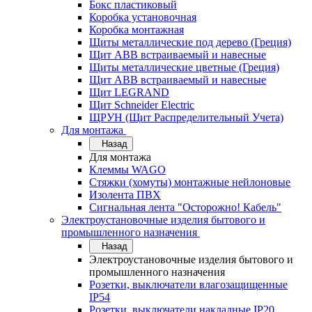
Бокс пластиковый
Коробка установочная
Коробка монтажная
Щиты металлические под дерево (Греция)
Щит ABB встраиваемый и навесные
Щиты металлические цветные (Греция)
Щит ABB встраиваемый и навесные
Щит LEGRAND
Щит Schneider Electric
ЩРУН (Щит Распределительный Учета)
Для монтажа
Назад
Для монтажа
Клеммы WAGO
Стяжки (хомуты) монтажные нейлоновые
Изолента ПВХ
Сигнальная лента "Осторожно! Кабель"
Электроустановочные изделия бытового и
промышленного назначения
Назад
Электроустановочные изделия бытового и
промышленного назначения
Розетки, выключатели влагозащищенные
IP54
Розетки, выключатели накладные IP20