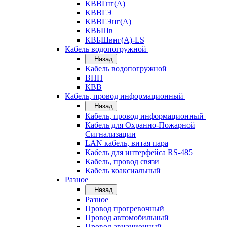
КВВГнг(А)
КВВГЭ
КВВГЭнг(А)
КВБШв
КВБШвнг(А)-LS
Кабель водопогружной
Назад
Кабель водопогружной
ВПП
КВВ
Кабель, провод информационный
Назад
Кабель, провод информационный
Кабель для Охранно-Пожарной
Сигнализации
LAN кабель, витая пара
Кабель для интерфейса RS-485
Кабель, провод связи
Кабель коаксиальный
Разное
Назад
Разное
Провод прогревочный
Провод автомобильный
Провод авиационный