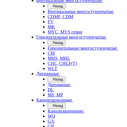
Вертикальные многоступенчатые
Назад
Вертикальные многоступенчатые
CDMF, CDM
FV
MK
MVC, MVS серия
Горизонтальные многоступенчатые
Назад
Горизонтальные многоступенчатые
CM
MHS, MHL
CHL, CHLF(T)
WLT
Дренажные
Назад
Дренажные
DL
MS, MP
Канализационные
Назад
Канализационные
WQ
GA
GB