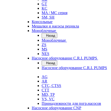
GT
KC
MA / MC серия
SM, SH
Консольные
Мешалки и насосы рецикла
Моноблочные
Назад
Моноблочные
ZS
MS
NES
Насосное оборудование C.R.I. PUMPS
Назад
Насосное оборудование C.R.I. PUMPS
AG
AR
CTC, CTSS
CTT
MD, TP
VS, VC
Принадлежности для погр.насосов
Насосное оборудование CNP