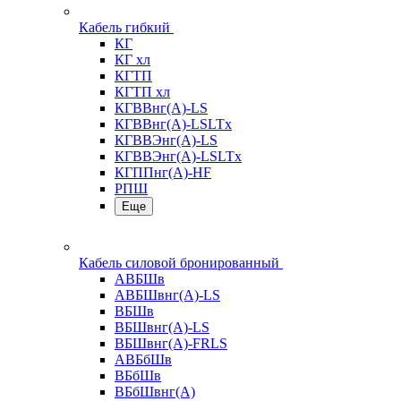
Кабель гибкий
КГ
КГ хл
КГТП
КГТП хл
КГВВнг(А)-LS
КГВВнг(А)-LSLTx
КГВВЭнг(А)-LS
КГВВЭнг(А)-LSLTx
КГППнг(А)-HF
РПШ
Еще
Кабель силовой бронированный
АВБШв
АВБШвнг(А)-LS
ВБШв
ВБШвнг(А)-LS
ВБШвнг(А)-FRLS
АВБбШв
ВБбШв
ВБбШвнг(А)