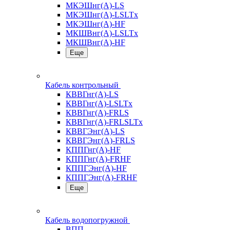
МКЭШнг(А)-LS
МКЭШнг(А)-LSLTx
МКЭШнг(А)-HF
МКШВнг(A)-LSLTx
МКШВнг(А)-HF
Еще
Кабель контрольный
КВВГнг(А)-LS
КВВГнг(А)-LSLTx
КВВГнг(А)-FRLS
КВВГнг(А)-FRLSLTx
КВВГЭнг(А)-LS
КВВГЭнг(А)-FRLS
КППГнг(А)-HF
КППГнг(А)-FRHF
КППГЭнг(А)-HF
КППГЭнг(А)-FRHF
Еще
Кабель водопогружной
ВПП