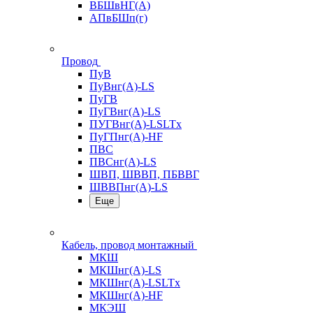
ВБШвНГ(А)
АПвБШп(г)
Провод
ПуВ
ПуВнг(А)-LS
ПуГВ
ПуГВнг(А)-LS
ПУГВнг(А)-LSLTx
ПуГПнг(А)-HF
ПВС
ПВСнг(А)-LS
ШВП, ШВВП, ПБВВГ
ШВВПнг(А)-LS
Еще
Кабель, провод монтажный
МКШ
МКШнг(А)-LS
МКШнг(А)-LSLTx
МКШнг(А)-HF
МКЭШ