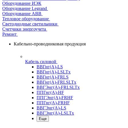
Оборудование ИЭК
Оборудование Legrand
Оборудование АВВ
Тепловое оборудование
Светодиодные светильники
Счетчики энергоучета
Ремонт
Кабельно-проводниковая продукция
Кабель силовой
ВВГнг(А)-LS
ВВГнг(А)-LSLTx
ВВГнг(А)-FRLS
ВВГнг(А)-FRLSLTx
ВВГЭнг(А)-FRLSLTx
ППГнг(А)-HF
ППГЭнг(А)-FRHF
ППГнг(А)-FRHF
ВВГЭнг(А)-LS
ВВГЭнг(А)-LSLTx
Еще