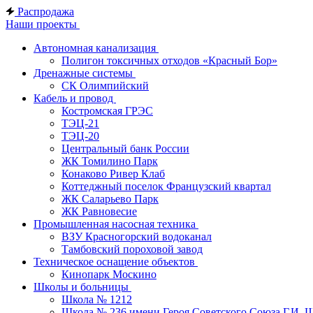
Распродажа
Наши проекты
Автономная канализация
Полигон токсичных отходов «Красный Бор»
Дренажные системы
СК Олимпийский
Кабель и провод
Костромская ГРЭС
ТЭЦ-21
ТЭЦ-20
Центральный банк России
ЖК Томилино Парк
Конаково Ривер Клаб
Коттеджный поселок Французский квартал
ЖК Саларьево Парк
ЖК Равновесие
Промышленная насосная техника
ВЗУ Красногорский водоканал
Тамбовский пороховой завод
Техническое оснащение объектов
Кинопарк Москино
Школы и больницы
Школа № 1212
Школа № 236 имени Героя Советского Союза Г.И. 