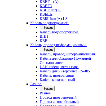
КВВГнг(А)
КВВГЭ
КВВГЭнг(А)
КВБШв
КВБШвнг(А)-LS
Кабель водопогружной
Назад
Кабель водопогружной
ВПП
КВВ
Кабель, провод информационный
Назад
Кабель, провод информационный
Кабель для Охранно-Пожарной
Сигнализации
LAN кабель, витая пара
Кабель для интерфейса RS-485
Кабель, провод связи
Кабель коаксиальный
Разное
Назад
Разное
Провод прогревочный
Провод автомобильный
Провод авиационный