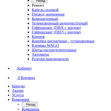
Назад
Ремонт
Кабель силовой
Провод заземления
Компьютерный
Телевизионный радиочастотный
Гофрошланг (ПВХ с зондом)
Гофрошланг (ПНД с зондом)
Крепеж
Коробки распаечные - установочные
Клеммы WAGO
Щиты распределительные
Автоматы
Розетки выключатели
Кабинет
0
Корзина
Бренды
Акции
Услуги
Компания
Назад
Компания