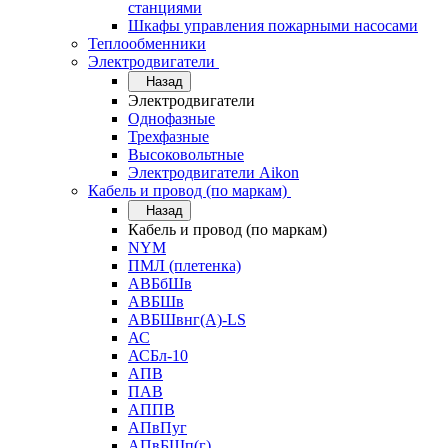
станциями
Шкафы управления пожарными насосами
Теплообменники
Электродвигатели
Назад
Электродвигатели
Однофазные
Трехфазные
Высоковольтные
Электродвигатели Aikon
Кабель и провод (по маркам)
Назад
Кабель и провод (по маркам)
NYM
ПМЛ (плетенка)
АВБбШв
АВБШв
АВБШвнг(А)-LS
АС
АСБл-10
АПВ
ПАВ
АППВ
АПвПуг
АПвБШп(г)