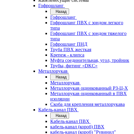
Кабеленесущие системы
Гофрошланг
Назад
Гофрошланг
Гофрошланг ПВХ с зондом легкого
типа
Гофрошланг ПВХ с зондом тяжелого
типа
Гофрошланг ПНД
Труба ПВХ жесткая
Крепеж - клипса
Муфта соединительная, угол, тройник
Трубы, фитинг «DKC»
Металлорукав
Назад
Металлорукав
Металлорукав оцинкованный РЗ-Ц-Х
Металлорукав оцинкованный в ПВХ
изоляции
Скоба для крепления металлорукава
Кабель-канал ПВХ
Назад
Кабель-канал ПВХ
кабель-канал (короб) ПВХ
кабель-канал (короб) "Рувинил"