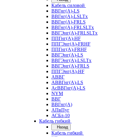
Кабель силовой
ВВГнг(А)-LS
ВВГнг(А)-LSLTx
ВВГнг(А)-FRLS
ВВГнг(А)-FRLSLTx
ВВГЭнг(А)-FRLSLTx
ППГнг(А)-HF
ППГЭнг(А)-FRHF
ППГнг(А)-FRHF
ВВГЭнг(А)-LS
ВВГЭнг(А)-LSLTx
ВВГЭнг(А)-FRLS
ППГЭнг(А)-HF
АВВГ
АВВГнг(А)-LS
АсВВГнг(А)-LS
NYM
ВВГ
ВВГнг(А)
АПвПуг
АСБл-10
Кабель гибкий
Назад
Кабель гибкий