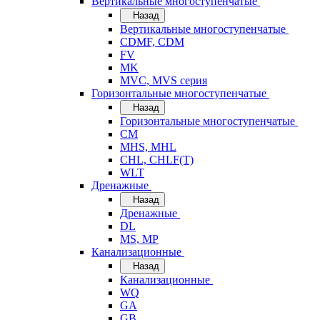
Вертикальные многоступенчатые
Назад
Вертикальные многоступенчатые
CDMF, CDM
FV
MK
MVC, MVS серия
Горизонтальные многоступенчатые
Назад
Горизонтальные многоступенчатые
CM
MHS, MHL
CHL, CHLF(T)
WLT
Дренажные
Назад
Дренажные
DL
MS, MP
Канализационные
Назад
Канализационные
WQ
GA
GB