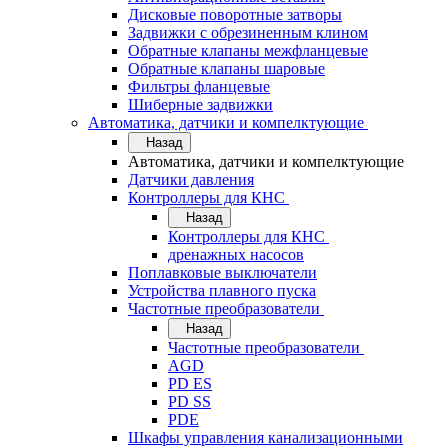
Дисковые поворотные затворы
Задвижки с обрезиненным клином
Обратные клапаны межфланцевые
Обратные клапаны шаровые
Фильтры фланцевые
Шиберные задвижки
Автоматика, датчики и компелктующие
Назад
Автоматика, датчики и компелктующие
Датчики давления
Контроллеры для КНС
Назад
Контроллеры для КНС
дренажных насосов
Поплавковые выключатели
Устройства плавного пуска
Частотные преобразователи
Назад
Частотные преобразователи
AGD
PD ES
PD SS
PDE
Шкафы управления канализационными