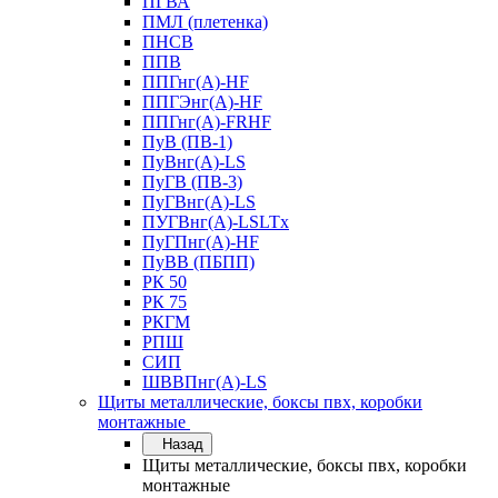
ПГВА
ПМЛ (плетенка)
ПНСВ
ППВ
ППГнг(А)-HF
ППГЭнг(А)-HF
ППГнг(А)-FRHF
ПуВ (ПВ-1)
ПуВнг(А)-LS
ПуГВ (ПВ-3)
ПуГВнг(А)-LS
ПУГВнг(А)-LSLTx
ПуГПнг(А)-HF
ПуВВ (ПБПП)
РК 50
РК 75
РКГМ
РПШ
СИП
ШВВПнг(А)-LS
Щиты металлические, боксы пвх, коробки
монтажные
Назад
Щиты металлические, боксы пвх, коробки
монтажные