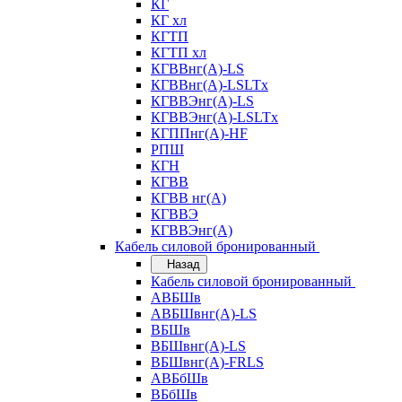
КГ
КГ хл
КГТП
КГТП хл
КГВВнг(А)-LS
КГВВнг(А)-LSLTx
КГВВЭнг(А)-LS
КГВВЭнг(А)-LSLTx
КГППнг(А)-HF
РПШ
КГН
КГВВ
КГВВ нг(А)
КГВВЭ
КГВВЭнг(А)
Кабель силовой бронированный
Назад
Кабель силовой бронированный
АВБШв
АВБШвнг(А)-LS
ВБШв
ВБШвнг(А)-LS
ВБШвнг(А)-FRLS
АВБбШв
ВБбШв