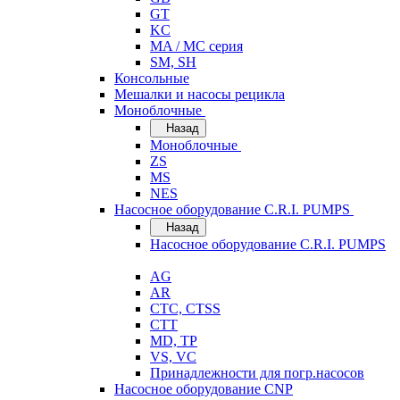
GT
KC
MA / MC серия
SM, SH
Консольные
Мешалки и насосы рецикла
Моноблочные
Назад
Моноблочные
ZS
MS
NES
Насосное оборудование C.R.I. PUMPS
Назад
Насосное оборудование C.R.I. PUMPS
AG
AR
CTC, CTSS
CTT
MD, TP
VS, VC
Принадлежности для погр.насосов
Насосное оборудование CNP