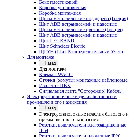
Бокс пластиковый
Коробка установочная
Коробка монтажная
Щиты металлические под дерево (Греция)
Щит ABB встраиваемый и навесные
Щиты металлические цветные (Греция)
Щит ABB встраиваемый и навесные
Щит LEGRAND
Щит Schneider Electric
ЩРУН (Щит Распределительный Учета)
Для монтажа
Назад
Для монтажа
Клеммы WAGO
Стяжки (хомуты) монтажные нейлоновые
Изолента ПВХ
Сигнальная лента "Осторожно! Кабель"
Электроустановочные изделия бытового и
промышленного назначения
Назад
Электроустановочные изделия бытового и
промышленного назначения
Розетки, выключатели влагозащищенные
IP54
Розетки, выключатели накладные IP20