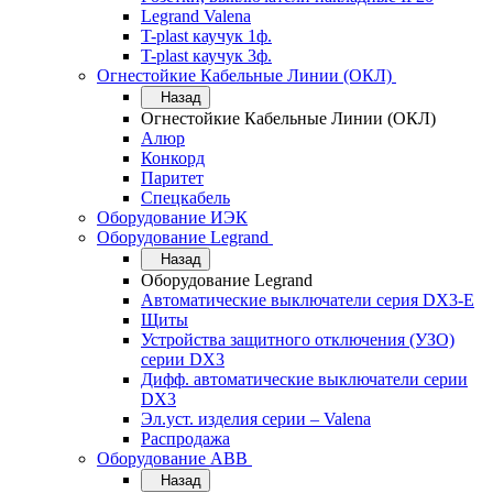
Legrand Valena
T-plast каучук 1ф.
T-plast каучук 3ф.
Огнестойкие Кабельные Линии (ОКЛ)
Назад
Огнестойкие Кабельные Линии (ОКЛ)
Алюр
Конкорд
Паритет
Спецкабель
Оборудование ИЭК
Оборудование Legrand
Назад
Оборудование Legrand
Автоматические выключатели серия DX3-E
Щиты
Устройства защитного отключения (УЗО)
серии DX3
Дифф. автоматические выключатели серии
DX3
Эл.уст. изделия серии – Valena
Распродажа
Оборудование АВВ
Назад