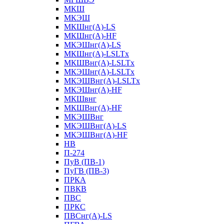
МКШ
МКЭШ
МКШнг(А)-LS
МКШнг(А)-HF
МКЭШнг(А)-LS
МКШнг(А)-LSLTx
МКШВнг(A)-LSLTx
МКЭШнг(А)-LSLTx
МКЭШВнг(A)-LSLTx
МКЭШнг(А)-HF
МКШвнг
МКШВнг(А)-HF
МКЭШВнг
МКЭШВнг(А)-LS
МКЭШВнг(А)-HF
НВ
П-274
ПуВ (ПВ-1)
ПуГВ (ПВ-3)
ПРКА
ПВКВ
ПВС
ПРКС
ПВСнг(А)-LS