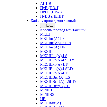
АППВ
ПуВ (ПВ-1)
ПуГВ (ПВ-3)
ПуВВ (ПБПП)
Кабель, провод монтажный
Назад
Кабель, провод монтажный
МКШ
МКШнг(А)-LS
МКШнг(А)-LSLTx
МКШнг(А)-HF
МКЭШ
МКЭШнг(А)-LS
МКЭШнг(А)-LSLTx
МКЭШнг(А)-HF
МКШВнг(A)-LSLTx
МКШВнг(А)-HF
МКЭШВнг(А)-LS
МКЭШВнг(A)-LSLTx
МКЭШВнг(А)-HF
МГШВ
МГШВЭ
НВ
МКШвнг(А)