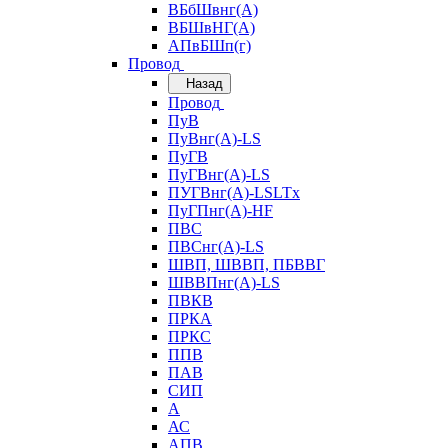
ВБбШвнг(А)
ВБШвНГ(А)
АПвБШп(г)
Провод
Назад
Провод
ПуВ
ПуВнг(А)-LS
ПуГВ
ПуГВнг(А)-LS
ПУГВнг(А)-LSLTx
ПуГПнг(А)-HF
ПВС
ПВСнг(А)-LS
ШВП, ШВВП, ПБВВГ
ШВВПнг(А)-LS
ПВКВ
ПРКА
ПРКС
ППВ
ПАВ
СИП
А
АС
АПВ