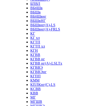
БПВЛ
ВБбШв
ВБШв
ВБбШвнг
ВБШвНГ
ВБШвнг(А)-LS
ВБШвнг(А)-FRLS
КГ
КГ хл
КГТП
КГТП хл
КГН
КГВВ
КГВВ нг
КГВВ нг(А)-LSLTx
КГВВЭ
КГВВЭнг
КГПП
КММ
КПЛКнг(C)-LS
КСВВ
КВВ
МГ
МГШВ
МГШВЭ