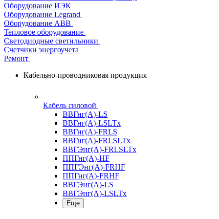
Оборудование ИЭК
Оборудование Legrand
Оборудование АВВ
Тепловое оборудование
Светодиодные светильники
Счетчики энергоучета
Ремонт
Кабельно-проводниковая продукция
Кабель силовой
ВВГнг(А)-LS
ВВГнг(А)-LSLTx
ВВГнг(А)-FRLS
ВВГнг(А)-FRLSLTx
ВВГЭнг(А)-FRLSLTx
ППГнг(А)-HF
ППГЭнг(А)-FRHF
ППГнг(А)-FRHF
ВВГЭнг(А)-LS
ВВГЭнг(А)-LSLTx
Еще