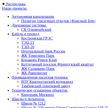
Распродажа
Наши проекты
Автономная канализация
Полигон токсичных отходов «Красный Бор»
Дренажные системы
СК Олимпийский
Кабель и провод
Костромская ГРЭС
ТЭЦ-21
ТЭЦ-20
Центральный банк России
ЖК Томилино Парк
Конаково Ривер Клаб
Коттеджный поселок Французский квартал
ЖК Саларьево Парк
ЖК Равновесие
Промышленная насосная техника
ВЗУ Красногорский водоканал
Тамбовский пороховой завод
Техническое оснащение объектов
Кинопарк Москино
Школы и больницы
Школа № 1212
Школа № 236 имени Героя Советского Союза Г.И. 