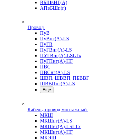
ВБШвНГ(А)
АПвБШп(г)
Провод
ПуВ
ПуВнг(А)-LS
ПуГВ
ПуГВнг(А)-LS
ПУГВнг(А)-LSLTx
ПуГПнг(А)-HF
ПВС
ПВСнг(А)-LS
ШВП, ШВВП, ПБВВГ
ШВВПнг(А)-LS
Еще
Кабель, провод монтажный
МКШ
МКШнг(А)-LS
МКШнг(А)-LSLTx
МКШнг(А)-HF
МКЭШ