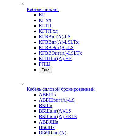
Кабель гибкий
КГ
КГ хл
КГТП
КГТП хл
КГВВнг(А)-LS
КГВВнг(А)-LSLTx
КГВВЭнг(А)-LS
КГВВЭнг(А)-LSLTx
КГППнг(А)-HF
РПШ
Еще
Кабель силовой бронированный
АВБШв
АВБШвнг(А)-LS
ВБШв
ВБШвнг(А)-LS
ВБШвнг(А)-FRLS
АВБбШв
ВБбШв
ВБбШвнг(А)