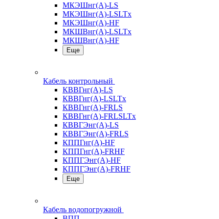
МКЭШнг(А)-LS
МКЭШнг(А)-LSLTx
МКЭШнг(А)-HF
МКШВнг(A)-LSLTx
МКШВнг(А)-HF
Еще
Кабель контрольный
КВВГнг(А)-LS
КВВГнг(А)-LSLTx
КВВГнг(А)-FRLS
КВВГнг(А)-FRLSLTx
КВВГЭнг(А)-LS
КВВГЭнг(А)-FRLS
КППГнг(А)-HF
КППГнг(А)-FRHF
КППГЭнг(А)-HF
КППГЭнг(А)-FRHF
Еще
Кабель водопогружной
ВПП