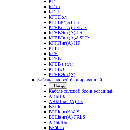
КГ
КГ хл
КГТП
КГТП хл
КГВВнг(А)-LS
КГВВнг(А)-LSLTx
КГВВЭнг(А)-LS
КГВВЭнг(А)-LSLTx
КГППнг(А)-HF
РПШ
КГН
КГВВ
КГВВ нг(А)
КГВВЭ
КГВВЭнг(А)
Кабель силовой бронированный
Назад
Кабель силовой бронированный
АВБШв
АВБШвнг(А)-LS
ВБШв
ВБШвнг(А)-LS
ВБШвнг(А)-FRLS
АВБбШв
ВБбШв