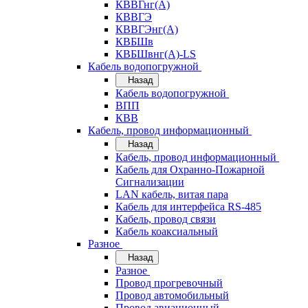
КВВГнг(А)
КВВГЭ
КВВГЭнг(А)
КВБШв
КВБШвнг(А)-LS
Кабель водопогружной
Назад
Кабель водопогружной
ВПП
КВВ
Кабель, провод информационный
Назад
Кабель, провод информационный
Кабель для Охранно-Пожарной
Сигнализации
LAN кабель, витая пара
Кабель для интерфейса RS-485
Кабель, провод связи
Кабель коаксиальный
Разное
Назад
Разное
Провод прогревочный
Провод автомобильный
Провод авиационный