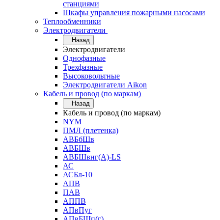
станциями
Шкафы управления пожарными насосами
Теплообменники
Электродвигатели
Назад
Электродвигатели
Однофазные
Трехфазные
Высоковольтные
Электродвигатели Aikon
Кабель и провод (по маркам)
Назад
Кабель и провод (по маркам)
NYM
ПМЛ (плетенка)
АВБбШв
АВБШв
АВБШвнг(А)-LS
АС
АСБл-10
АПВ
ПАВ
АППВ
АПвПуг
АПвБШп(г)