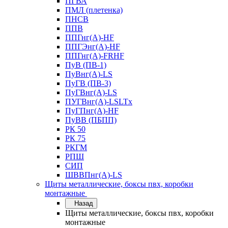
ПГВА
ПМЛ (плетенка)
ПНСВ
ППВ
ППГнг(А)-HF
ППГЭнг(А)-HF
ППГнг(А)-FRHF
ПуВ (ПВ-1)
ПуВнг(А)-LS
ПуГВ (ПВ-3)
ПуГВнг(А)-LS
ПУГВнг(А)-LSLTx
ПуГПнг(А)-HF
ПуВВ (ПБПП)
РК 50
РК 75
РКГМ
РПШ
СИП
ШВВПнг(А)-LS
Щиты металлические, боксы пвх, коробки
монтажные
Назад
Щиты металлические, боксы пвх, коробки
монтажные