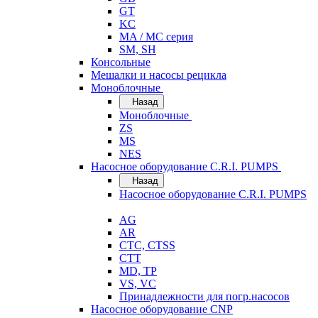
GT
KC
MA / MC серия
SM, SH
Консольные
Мешалки и насосы рецикла
Моноблочные
Назад
Моноблочные
ZS
MS
NES
Насосное оборудование C.R.I. PUMPS
Назад
Насосное оборудование C.R.I. PUMPS
AG
AR
CTC, CTSS
CTT
MD, TP
VS, VC
Принадлежности для погр.насосов
Насосное оборудование CNP