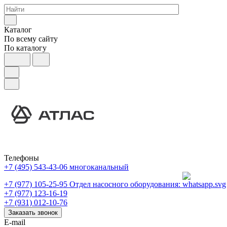
Каталог
По всему сайту
По каталогу
Телефоны
+7 (495) 543-43-06
многоканальный
+7 (977) 105-25-95
Отдел насосного оборудования:
+7 (977) 123-16-19
+7 (931) 012-10-76
Заказать звонок
E-mail