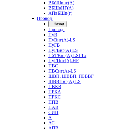
ВБбШвнг(А)
ВБШвНГ(А)
АПвБШп(г)
Провод
Назад
Провод
ПуВ
ПуВнг(А)-LS
ПуГВ
ПуГВнг(А)-LS
ПУГВнг(А)-LSLTx
ПуГПнг(А)-HF
ПВС
ПВСнг(А)-LS
ШВП, ШВВП, ПБВВГ
ШВВПнг(А)-LS
ПВКВ
ПРКА
ПРКС
ППВ
ПАВ
СИП
А
АС
АПВ