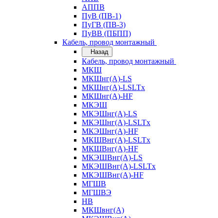
АППВ
ПуВ (ПВ-1)
ПуГВ (ПВ-3)
ПуВВ (ПБПП)
Кабель, провод монтажный
Назад
Кабель, провод монтажный
МКШ
МКШнг(А)-LS
МКШнг(А)-LSLTx
МКШнг(А)-HF
МКЭШ
МКЭШнг(А)-LS
МКЭШнг(А)-LSLTx
МКЭШнг(А)-HF
МКШВнг(A)-LSLTx
МКШВнг(А)-HF
МКЭШВнг(А)-LS
МКЭШВнг(A)-LSLTx
МКЭШВнг(А)-HF
МГШВ
МГШВЭ
НВ
МКШвнг(А)