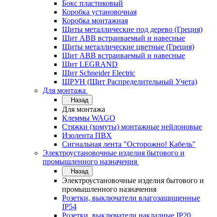
Бокс пластиковый
Коробка установочная
Коробка монтажная
Щиты металлические под дерево (Греция)
Щит ABB встраиваемый и навесные
Щиты металлические цветные (Греция)
Щит ABB встраиваемый и навесные
Щит LEGRAND
Щит Schneider Electric
ЩРУН (Щит Распределительный Учета)
Для монтажа
Назад
Для монтажа
Клеммы WAGO
Стяжки (хомуты) монтажные нейлоновые
Изолента ПВХ
Сигнальная лента "Осторожно! Кабель"
Электроустановочные изделия бытового и
промышленного назначения
Назад
Электроустановочные изделия бытового и
промышленного назначения
Розетки, выключатели влагозащищенные
IP54
Розетки, выключатели накладные IP20