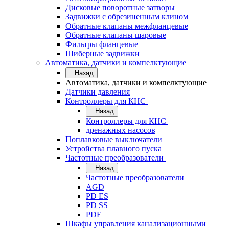
Дисковые поворотные затворы
Задвижки с обрезиненным клином
Обратные клапаны межфланцевые
Обратные клапаны шаровые
Фильтры фланцевые
Шиберные задвижки
Автоматика, датчики и компелктующие
Назад
Автоматика, датчики и компелктующие
Датчики давления
Контроллеры для КНС
Назад
Контроллеры для КНС
дренажных насосов
Поплавковые выключатели
Устройства плавного пуска
Частотные преобразователи
Назад
Частотные преобразователи
AGD
PD ES
PD SS
PDE
Шкафы управления канализационными