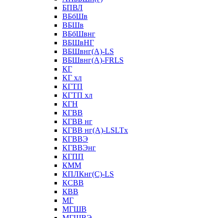
БПВЛ
ВБбШв
ВБШв
ВБбШвнг
ВБШвНГ
ВБШвнг(А)-LS
ВБШвнг(А)-FRLS
КГ
КГ хл
КГТП
КГТП хл
КГН
КГВВ
КГВВ нг
КГВВ нг(А)-LSLTx
КГВВЭ
КГВВЭнг
КГПП
КММ
КПЛКнг(C)-LS
КСВВ
КВВ
МГ
МГШВ
МГШВЭ