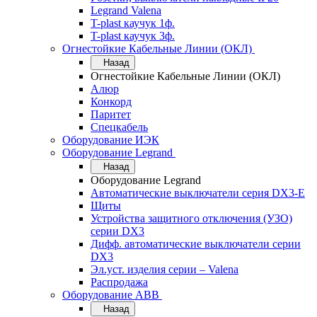
Legrand Valena
T-plast каучук 1ф.
T-plast каучук 3ф.
Огнестойкие Кабельные Линии (ОКЛ)
Назад
Огнестойкие Кабельные Линии (ОКЛ)
Алюр
Конкорд
Паритет
Спецкабель
Оборудование ИЭК
Оборудование Legrand
Назад
Оборудование Legrand
Автоматические выключатели серия DX3-E
Щиты
Устройства защитного отключения (УЗО)
серии DX3
Дифф. автоматические выключатели серии
DX3
Эл.уст. изделия серии – Valena
Распродажа
Оборудование АВВ
Назад