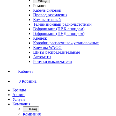
Назад
Ремонт
Кабель силовой
Провод заземления
Компьютерный
Телевизионный радиочастотный
Гофрошланг (ПВХ с зондом)
Гофрошланг (ПНД с зондом)
Крепеж
Коробки распаечные - установочные
Клеммы WAGO
Щиты распределительные
Автоматы
Розетки выключатели
Кабинет
0
Корзина
Бренды
Акции
Услуги
Компания
Назад
Компания