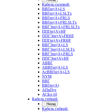
Кабель силовой
ВВГнг(А)-LS
ВВГнг(А)-LSLTx
ВВГнг(А)-FRLS
ВВГнг(А)-FRLSLTx
ВВГЭнг(А)-FRLSLTx
ППГнг(А)-HF
ППГЭнг(А)-FRHF
ППГнг(А)-FRHF
ВВГЭнг(А)-LS
ВВГЭнг(А)-LSLTx
ВВГЭнг(А)-FRLS
ППГЭнг(А)-HF
АВВГ
АВВГнг(А)-LS
АсВВГнг(А)-LS
NYM
ВВГ
ВВГнг(А)
АПвПуг
АСБл-10
Кабель гибкий
Назад
Кабель гибкий