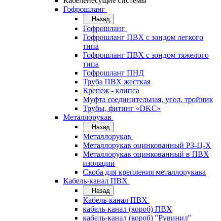
Кабеленесущие системы
Гофрошланг
Назад
Гофрошланг
Гофрошланг ПВХ с зондом легкого
типа
Гофрошланг ПВХ с зондом тяжелого
типа
Гофрошланг ПНД
Труба ПВХ жесткая
Крепеж - клипса
Муфта соединительная, угол, тройник
Трубы, фитинг «DKC»
Металлорукав
Назад
Металлорукав
Металлорукав оцинкованный РЗ-Ц-Х
Металлорукав оцинкованный в ПВХ
изоляции
Скоба для крепления металлорукава
Кабель-канал ПВХ
Назад
Кабель-канал ПВХ
кабель-канал (короб) ПВХ
кабель-канал (короб) "Рувинил"