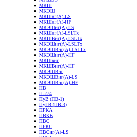
МКШ
МКЭШ
МКШнг(А)-LS
МКШнг(А)-HF
МКЭШнг(А)-LS
МКШнг(А)-LSLTx
МКШВнг(A)-LSLTx
МКЭШнг(А)-LSLTx
МКЭШВнг(A)-LSLTx
МКЭШнг(А)-HF
МКШвнг
МКШВнг(А)-HF
МКЭШВнг
МКЭШВнг(А)-LS
МКЭШВнг(А)-HF
НВ
П-274
ПуВ (ПВ-1)
ПуГВ (ПВ-3)
ПРКА
ПВКВ
ПВС
ПРКС
ПВСнг(А)-LS