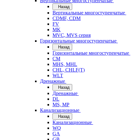
Вертикальные многоступенчатые
Назад
Вертикальные многоступенчатые
CDMF, CDM
FV
MK
MVC, MVS серия
Горизонтальные многоступенчатые
Назад
Горизонтальные многоступенчатые
CM
MHS, MHL
CHL, CHLF(T)
WLT
Дренажные
Назад
Дренажные
DL
MS, MP
Канализационные
Назад
Канализационные
WQ
GA
GB