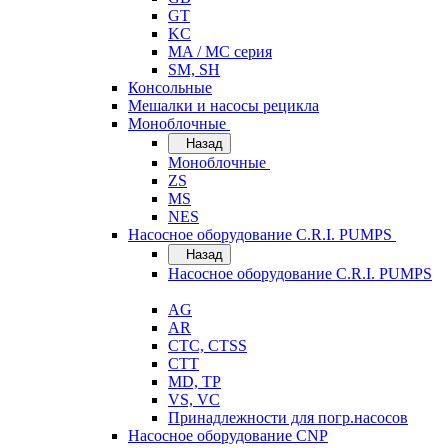
GT
KC
MA / MC серия
SM, SH
Консольные
Мешалки и насосы рецикла
Моноблочные
Назад
Моноблочные
ZS
MS
NES
Насосное оборудование C.R.I. PUMPS
Назад
Насосное оборудование C.R.I. PUMPS
AG
AR
CTC, CTSS
CTT
MD, TP
VS, VC
Принадлежности для погр.насосов
Насосное оборудование CNP