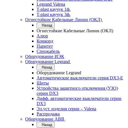
Legrand Valena
T-plast каучук 1ф.
T-plast каучук 3ф.
Огнестойкие Кабельные Линии (ОКЛ)
Назад
Огнестойкие Кабельные Линии (ОКЛ)
Алюр
Конкорд
Паритет
Спецкабель
Оборудование ИЭК
Оборудование Legrand
Назад
Оборудование Legrand
Автоматические выключатели серия DX3-E
Щиты
Устройства защитного отключения (УЗО)
серии DX3
Дифф. автоматические выключатели серии
DX3
Эл.уст. изделия серии – Valena
Распродажа
Оборудование АВВ
Назад