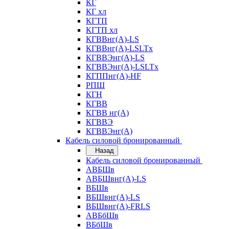
КГ
КГ хл
КГТП
КГТП хл
КГВВнг(А)-LS
КГВВнг(А)-LSLTx
КГВВЭнг(А)-LS
КГВВЭнг(А)-LSLTx
КГППнг(А)-HF
РПШ
КГН
КГВВ
КГВВ нг(А)
КГВВЭ
КГВВЭнг(А)
Кабель силовой бронированный
Назад
Кабель силовой бронированный
АВБШв
АВБШвнг(А)-LS
ВБШв
ВБШвнг(А)-LS
ВБШвнг(А)-FRLS
АВБбШв
ВБбШв