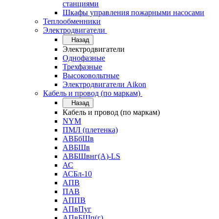
станциями
Шкафы управления пожарными насосами
Теплообменники
Электродвигатели
Назад
Электродвигатели
Однофазные
Трехфазные
Высоковольтные
Электродвигатели Aikon
Кабель и провод (по маркам)
Назад
Кабель и провод (по маркам)
NYM
ПМЛ (плетенка)
АВБбШв
АВБШв
АВБШвнг(А)-LS
АС
АСБл-10
АПВ
ПАВ
АППВ
АПвПуг
АПвБШп(г)