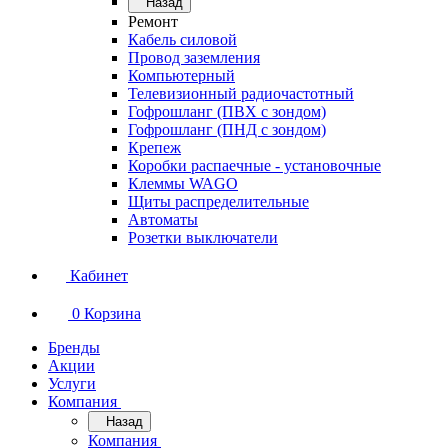
Назад
Ремонт
Кабель силовой
Провод заземления
Компьютерный
Телевизионный радиочастотный
Гофрошланг (ПВХ с зондом)
Гофрошланг (ПНД с зондом)
Крепеж
Коробки распаечные - установочные
Клеммы WAGO
Щиты распределительные
Автоматы
Розетки выключатели
Кабинет
0
Корзина
Бренды
Акции
Услуги
Компания
Назад
Компания