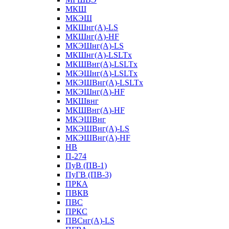
МКШ
МКЭШ
МКШнг(А)-LS
МКШнг(А)-HF
МКЭШнг(А)-LS
МКШнг(А)-LSLTx
МКШВнг(A)-LSLTx
МКЭШнг(А)-LSLTx
МКЭШВнг(A)-LSLTx
МКЭШнг(А)-HF
МКШвнг
МКШВнг(А)-HF
МКЭШВнг
МКЭШВнг(А)-LS
МКЭШВнг(А)-HF
НВ
П-274
ПуВ (ПВ-1)
ПуГВ (ПВ-3)
ПРКА
ПВКВ
ПВС
ПРКС
ПВСнг(А)-LS