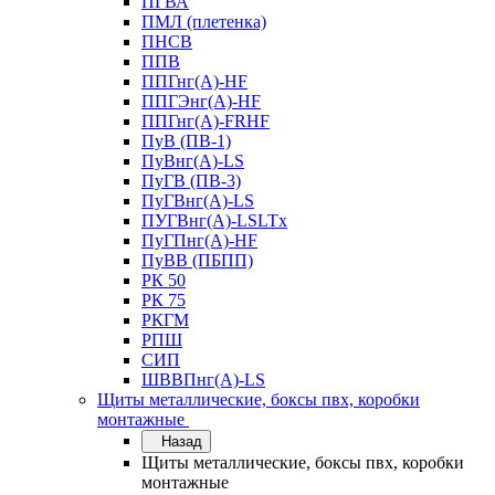
ПГВА
ПМЛ (плетенка)
ПНСВ
ППВ
ППГнг(А)-HF
ППГЭнг(А)-HF
ППГнг(А)-FRHF
ПуВ (ПВ-1)
ПуВнг(А)-LS
ПуГВ (ПВ-3)
ПуГВнг(А)-LS
ПУГВнг(А)-LSLTx
ПуГПнг(А)-HF
ПуВВ (ПБПП)
РК 50
РК 75
РКГМ
РПШ
СИП
ШВВПнг(А)-LS
Щиты металлические, боксы пвх, коробки
монтажные
Назад
Щиты металлические, боксы пвх, коробки
монтажные