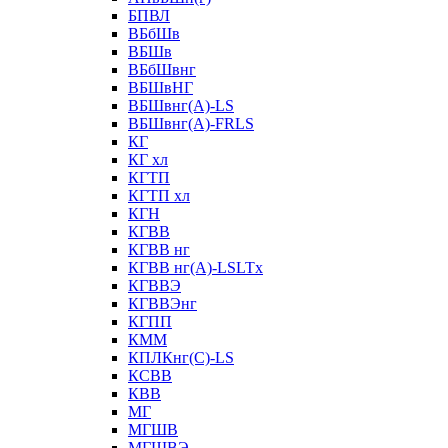
БПВЛ
ВБбШв
ВБШв
ВБбШвнг
ВБШвНГ
ВБШвнг(А)-LS
ВБШвнг(А)-FRLS
КГ
КГ хл
КГТП
КГТП хл
КГН
КГВВ
КГВВ нг
КГВВ нг(А)-LSLTx
КГВВЭ
КГВВЭнг
КГПП
КММ
КПЛКнг(C)-LS
КСВВ
КВВ
МГ
МГШВ
МГШВЭ