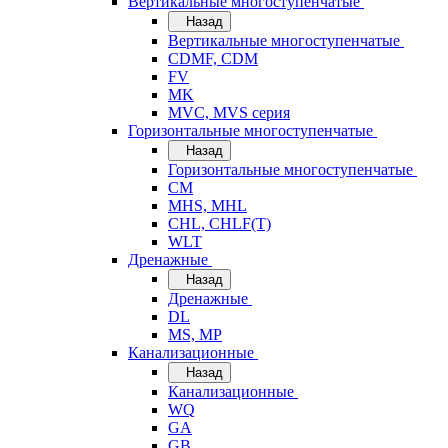
Вертикальные многоступенчатые
Назад
Вертикальные многоступенчатые
CDMF, CDM
FV
MK
MVC, MVS серия
Горизонтальные многоступенчатые
Назад
Горизонтальные многоступенчатые
CM
MHS, MHL
CHL, CHLF(T)
WLT
Дренажные
Назад
Дренажные
DL
MS, MP
Канализационные
Назад
Канализационные
WQ
GA
GB