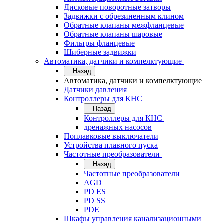
Дисковые поворотные затворы
Задвижки с обрезиненным клином
Обратные клапаны межфланцевые
Обратные клапаны шаровые
Фильтры фланцевые
Шиберные задвижки
Автоматика, датчики и компелктующие
Назад
Автоматика, датчики и компелктующие
Датчики давления
Контроллеры для КНС
Назад
Контроллеры для КНС
дренажных насосов
Поплавковые выключатели
Устройства плавного пуска
Частотные преобразователи
Назад
Частотные преобразователи
AGD
PD ES
PD SS
PDE
Шкафы управления канализационными