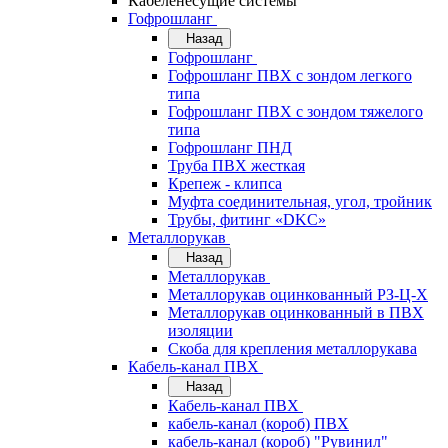
Кабеленесущие системы
Гофрошланг
Назад
Гофрошланг
Гофрошланг ПВХ с зондом легкого
типа
Гофрошланг ПВХ с зондом тяжелого
типа
Гофрошланг ПНД
Труба ПВХ жесткая
Крепеж - клипса
Муфта соединительная, угол, тройник
Трубы, фитинг «DKC»
Металлорукав
Назад
Металлорукав
Металлорукав оцинкованный РЗ-Ц-Х
Металлорукав оцинкованный в ПВХ
изоляции
Скоба для крепления металлорукава
Кабель-канал ПВХ
Назад
Кабель-канал ПВХ
кабель-канал (короб) ПВХ
кабель-канал (короб) "Рувинил"