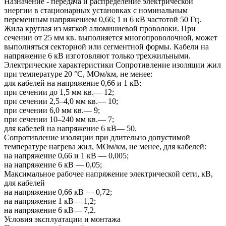
Назначение - передача и распределение электрической
энергии в стационарных установках с номинальным
переменным напряжением 0,66; 1 и 6 кВ частотой 50 Гц.
Жила круглая из мягкой алюминиевой проволоки. При
сечении от 25 мм кв. выполняется многопроволочной, может
выполняться секторной или сегментной формы. Кабели на
напряжение 6 кВ изготовляют только трехжильными.
Электрические характеристики Сопротивление изоляции жил
при температуре 20 °С, МОм/км, не менее:
для кабелей на напряжение 0,66 и 1 кВ:
при сечении до 1,5 мм кв.— 12;
при сечении 2,5–4,0 мм кв.— 10;
при сечении 6,0 мм кв.— 9;
при сечении 10–240 мм кв.— 7;
для кабелей на напряжение 6 кВ— 50.
Сопротивление изоляции при длительно допустимой
температуре нагрева жил, МОм/км, не менее, для кабелей:
на напряжение 0,66 и 1 кВ — 0,005;
на напряжение 6 кВ — 0,05;
Максимальное рабочее напряжение электрической сети, кВ,
для кабелей
на напряжение 0,66 кВ — 0,72;
на напряжение 1 кВ— 1,2;
на напряжение 6 кВ— 7,2.
Условия эксплуатации и монтажа