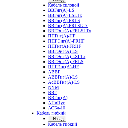
Кабель силовой
ВВГнг(А)-LS
ВВГнг(А)-LSLTx
ВВГнг(А)-FRLS
ВВГнг(А)-FRLSLTx
ВВГЭнг(А)-FRLSLTx
ППГнг(А)-HF
ППГЭнг(А)-FRHF
ППГнг(А)-FRHF
ВВГЭнг(А)-LS
ВВГЭнг(А)-LSLTx
ВВГЭнг(А)-FRLS
ППГЭнг(А)-HF
АВВГ
АВВГнг(А)-LS
АсВВГнг(А)-LS
NYM
ВВГ
ВВГнг(А)
АПвПуг
АСБл-10
Кабель гибкий
Назад
Кабель гибкий