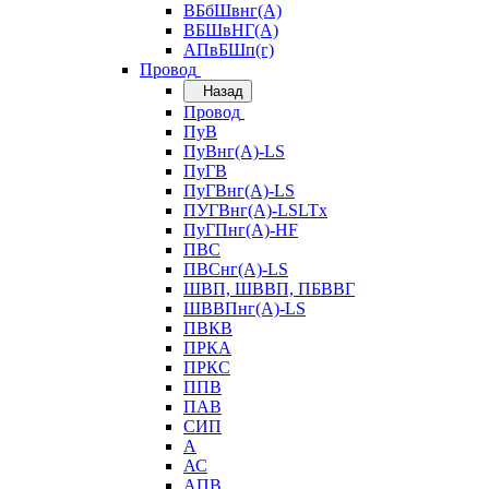
ВБбШвнг(А)
ВБШвНГ(А)
АПвБШп(г)
Провод
Назад
Провод
ПуВ
ПуВнг(А)-LS
ПуГВ
ПуГВнг(А)-LS
ПУГВнг(А)-LSLTx
ПуГПнг(А)-HF
ПВС
ПВСнг(А)-LS
ШВП, ШВВП, ПБВВГ
ШВВПнг(А)-LS
ПВКВ
ПРКА
ПРКС
ППВ
ПАВ
СИП
А
АС
АПВ