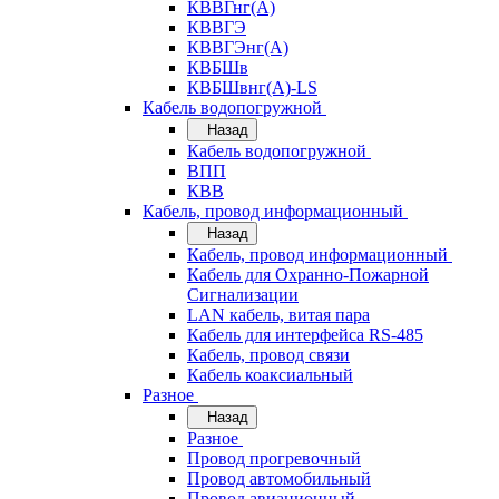
КВВГнг(А)
КВВГЭ
КВВГЭнг(А)
КВБШв
КВБШвнг(А)-LS
Кабель водопогружной
Назад
Кабель водопогружной
ВПП
КВВ
Кабель, провод информационный
Назад
Кабель, провод информационный
Кабель для Охранно-Пожарной
Сигнализации
LAN кабель, витая пара
Кабель для интерфейса RS-485
Кабель, провод связи
Кабель коаксиальный
Разное
Назад
Разное
Провод прогревочный
Провод автомобильный
Провод авиационный