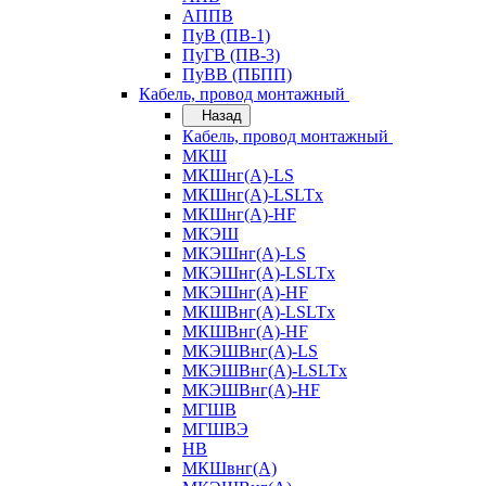
АППВ
ПуВ (ПВ-1)
ПуГВ (ПВ-3)
ПуВВ (ПБПП)
Кабель, провод монтажный
Назад
Кабель, провод монтажный
МКШ
МКШнг(А)-LS
МКШнг(А)-LSLTx
МКШнг(А)-HF
МКЭШ
МКЭШнг(А)-LS
МКЭШнг(А)-LSLTx
МКЭШнг(А)-HF
МКШВнг(A)-LSLTx
МКШВнг(А)-HF
МКЭШВнг(А)-LS
МКЭШВнг(A)-LSLTx
МКЭШВнг(А)-HF
МГШВ
МГШВЭ
НВ
МКШвнг(А)