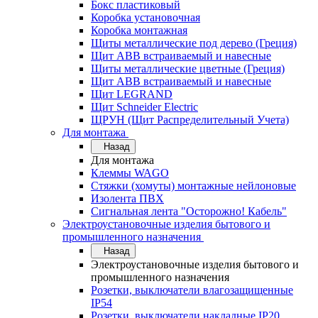
Бокс пластиковый
Коробка установочная
Коробка монтажная
Щиты металлические под дерево (Греция)
Щит ABB встраиваемый и навесные
Щиты металлические цветные (Греция)
Щит ABB встраиваемый и навесные
Щит LEGRAND
Щит Schneider Electric
ЩРУН (Щит Распределительный Учета)
Для монтажа
Назад
Для монтажа
Клеммы WAGO
Стяжки (хомуты) монтажные нейлоновые
Изолента ПВХ
Сигнальная лента "Осторожно! Кабель"
Электроустановочные изделия бытового и
промышленного назначения
Назад
Электроустановочные изделия бытового и
промышленного назначения
Розетки, выключатели влагозащищенные
IP54
Розетки, выключатели накладные IP20