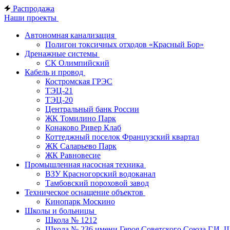
Распродажа
Наши проекты
Автономная канализация
Полигон токсичных отходов «Красный Бор»
Дренажные системы
СК Олимпийский
Кабель и провод
Костромская ГРЭС
ТЭЦ-21
ТЭЦ-20
Центральный банк России
ЖК Томилино Парк
Конаково Ривер Клаб
Коттеджный поселок Французский квартал
ЖК Саларьево Парк
ЖК Равновесие
Промышленная насосная техника
ВЗУ Красногорский водоканал
Тамбовский пороховой завод
Техническое оснащение объектов
Кинопарк Москино
Школы и больницы
Школа № 1212
Школа № 236 имени Героя Советского Союза Г.И. 