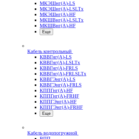
МКЭШнг(А)-LS
МКЭШнг(А)-LSLTx
МКЭШнг(А)-HF
МКШВнг(A)-LSLTx
МКШВнг(А)-HF
Еще
Кабель контрольный
КВВГнг(А)-LS
КВВГнг(А)-LSLTx
КВВГнг(А)-FRLS
КВВГнг(А)-FRLSLTx
КВВГЭнг(А)-LS
КВВГЭнг(А)-FRLS
КППГнг(А)-HF
КППГнг(А)-FRHF
КППГЭнг(А)-HF
КППГЭнг(А)-FRHF
Еще
Кабель водопогружной
ВПП