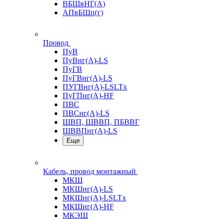
ВБШвНГ(А)
АПвБШп(г)
Провод
ПуВ
ПуВнг(А)-LS
ПуГВ
ПуГВнг(А)-LS
ПУГВнг(А)-LSLTx
ПуГПнг(А)-HF
ПВС
ПВСнг(А)-LS
ШВП, ШВВП, ПБВВГ
ШВВПнг(А)-LS
Еще
Кабель, провод монтажный
МКШ
МКШнг(А)-LS
МКШнг(А)-LSLTx
МКШнг(А)-HF
МКЭШ