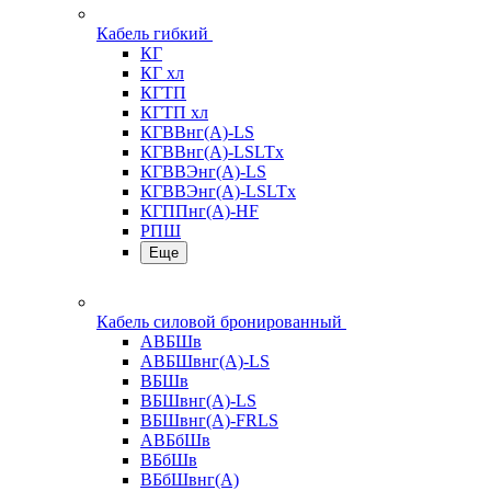
Кабель гибкий
КГ
КГ хл
КГТП
КГТП хл
КГВВнг(А)-LS
КГВВнг(А)-LSLTx
КГВВЭнг(А)-LS
КГВВЭнг(А)-LSLTx
КГППнг(А)-HF
РПШ
Еще
Кабель силовой бронированный
АВБШв
АВБШвнг(А)-LS
ВБШв
ВБШвнг(А)-LS
ВБШвнг(А)-FRLS
АВБбШв
ВБбШв
ВБбШвнг(А)