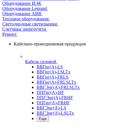
Оборудование ИЭК
Оборудование Legrand
Оборудование АВВ
Тепловое оборудование
Светодиодные светильники
Счетчики энергоучета
Ремонт
Кабельно-проводниковая продукция
Кабель силовой
ВВГнг(А)-LS
ВВГнг(А)-LSLTx
ВВГнг(А)-FRLS
ВВГнг(А)-FRLSLTx
ВВГЭнг(А)-FRLSLTx
ППГнг(А)-HF
ППГЭнг(А)-FRHF
ППГнг(А)-FRHF
ВВГЭнг(А)-LS
ВВГЭнг(А)-LSLTx
Еще