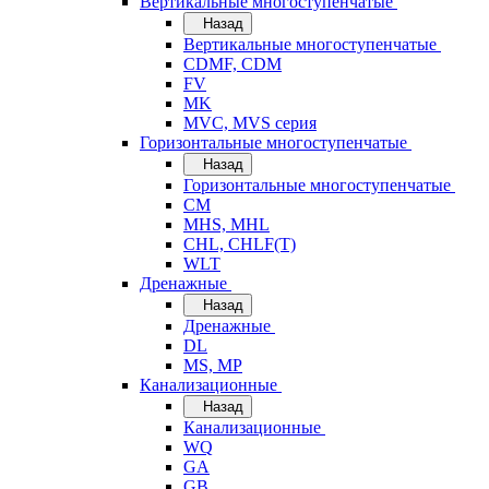
Вертикальные многоступенчатые
Назад
Вертикальные многоступенчатые
CDMF, CDM
FV
MK
MVC, MVS серия
Горизонтальные многоступенчатые
Назад
Горизонтальные многоступенчатые
CM
MHS, MHL
CHL, CHLF(T)
WLT
Дренажные
Назад
Дренажные
DL
MS, MP
Канализационные
Назад
Канализационные
WQ
GA
GB