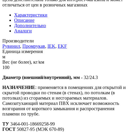
отличаться от цен в розничных магазинах
Характеристики
Описание
Дополнительно
Аналоги
Производители
Рувинил
,
Промрукав
,
IEK
,
EKF
Единица измерения
м
Вес (не более), кг/км
100
Диаметр (внешний/внутренний), мм -
32/24.3
НАЗНАЧЕНИЕ
: применяется в помещениях для открытой и
скрытой проводки по стенам (в стенах), по потолкам (в
потолках) из сгораемых и несгораемых материалов.
Самозатухающий материал ПВХ исключает возможность
возгорания от короткого замыкания и распространения
пламени по трубе.
ТУ
3464-001-18669258-99
ГОСТ
50827-95 (МЭК 670-89)