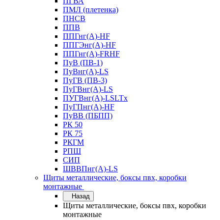
ПГВА
ПМЛ (плетенка)
ПНСВ
ППВ
ППГнг(А)-HF
ППГЭнг(А)-HF
ППГнг(А)-FRHF
ПуВ (ПВ-1)
ПуВнг(А)-LS
ПуГВ (ПВ-3)
ПуГВнг(А)-LS
ПУГВнг(А)-LSLTx
ПуГПнг(А)-HF
ПуВВ (ПБПП)
РК 50
РК 75
РКГМ
РПШ
СИП
ШВВПнг(А)-LS
Щиты металлические, боксы пвх, коробки
монтажные
Назад
Щиты металлические, боксы пвх, коробки
монтажные