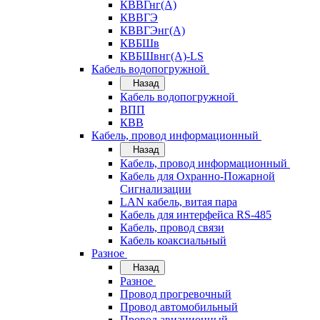
КВВГнг(А)
КВВГЭ
КВВГЭнг(А)
КВБШв
КВБШвнг(А)-LS
Кабель водопогружной
Назад
Кабель водопогружной
ВПП
КВВ
Кабель, провод информационный
Назад
Кабель, провод информационный
Кабель для Охранно-Пожарной
Сигнализации
LAN кабель, витая пара
Кабель для интерфейса RS-485
Кабель, провод связи
Кабель коаксиальный
Разное
Назад
Разное
Провод прогревочный
Провод автомобильный
Провод авиационный