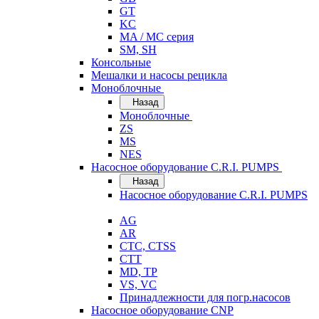
GT
KC
MA / MC серия
SM, SH
Консольные
Мешалки и насосы рецикла
Моноблочные
Назад
Моноблочные
ZS
MS
NES
Насосное оборудование C.R.I. PUMPS
Назад
Насосное оборудование C.R.I. PUMPS
AG
AR
CTC, CTSS
CTT
MD, TP
VS, VC
Принадлежности для погр.насосов
Насосное оборудование CNP