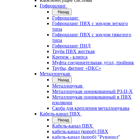
Кабеленесущие системы
Гофрошланг
Назад
Гофрошланг
Гофрошланг ПВХ с зондом легкого
типа
Гофрошланг ПВХ с зондом тяжелого
типа
Гофрошланг ПНД
Труба ПВХ жесткая
Крепеж - клипса
Муфта соединительная, угол, тройник
Трубы, фитинг «DKC»
Металлорукав
Назад
Металлорукав
Металлорукав оцинкованный РЗ-Ц-Х
Металлорукав оцинкованный в ПВХ
изоляции
Скоба для крепления металлорукава
Кабель-канал ПВХ
Назад
Кабель-канал ПВХ
кабель-канал (короб) ПВХ
кабель-канал (короб) "Рувинил"