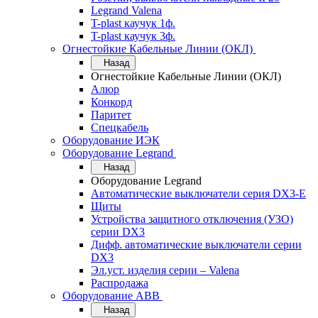
Legrand Valena
T-plast каучук 1ф.
T-plast каучук 3ф.
Огнестойкие Кабельные Линии (ОКЛ)
Назад
Огнестойкие Кабельные Линии (ОКЛ)
Алюр
Конкорд
Паритет
Спецкабель
Оборудование ИЭК
Оборудование Legrand
Назад
Оборудование Legrand
Автоматические выключатели серия DX3-E
Щиты
Устройства защитного отключения (УЗО)
серии DX3
Дифф. автоматические выключатели серии
DX3
Эл.уст. изделия серии – Valena
Распродажа
Оборудование АВВ
Назад