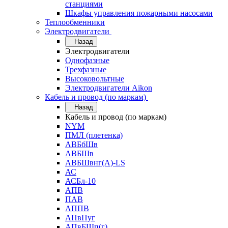
станциями
Шкафы управления пожарными насосами
Теплообменники
Электродвигатели
Назад
Электродвигатели
Однофазные
Трехфазные
Высоковольтные
Электродвигатели Aikon
Кабель и провод (по маркам)
Назад
Кабель и провод (по маркам)
NYM
ПМЛ (плетенка)
АВБбШв
АВБШв
АВБШвнг(А)-LS
АС
АСБл-10
АПВ
ПАВ
АППВ
АПвПуг
АПвБШп(г)