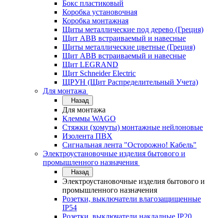
Бокс пластиковый
Коробка установочная
Коробка монтажная
Щиты металлические под дерево (Греция)
Щит ABB встраиваемый и навесные
Щиты металлические цветные (Греция)
Щит ABB встраиваемый и навесные
Щит LEGRAND
Щит Schneider Electric
ЩРУН (Щит Распределительный Учета)
Для монтажа
Назад
Для монтажа
Клеммы WAGO
Стяжки (хомуты) монтажные нейлоновые
Изолента ПВХ
Сигнальная лента "Осторожно! Кабель"
Электроустановочные изделия бытового и
промышленного назначения
Назад
Электроустановочные изделия бытового и
промышленного назначения
Розетки, выключатели влагозащищенные
IP54
Розетки, выключатели накладные IP20