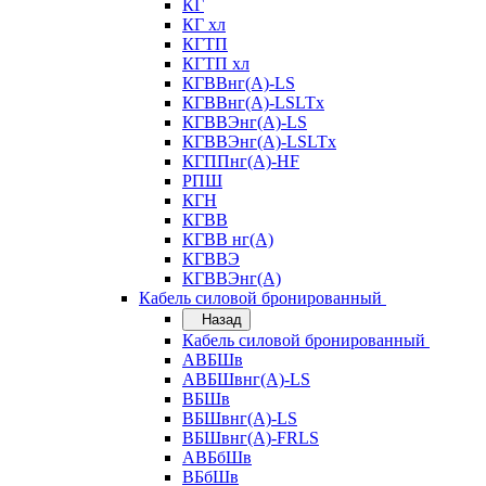
КГ
КГ хл
КГТП
КГТП хл
КГВВнг(А)-LS
КГВВнг(А)-LSLTx
КГВВЭнг(А)-LS
КГВВЭнг(А)-LSLTx
КГППнг(А)-HF
РПШ
КГН
КГВВ
КГВВ нг(А)
КГВВЭ
КГВВЭнг(А)
Кабель силовой бронированный
Назад
Кабель силовой бронированный
АВБШв
АВБШвнг(А)-LS
ВБШв
ВБШвнг(А)-LS
ВБШвнг(А)-FRLS
АВБбШв
ВБбШв