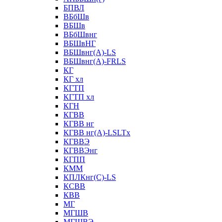
БПВЛ
ВБбШв
ВБШв
ВБбШвнг
ВБШвНГ
ВБШвнг(А)-LS
ВБШвнг(А)-FRLS
КГ
КГ хл
КГТП
КГТП хл
КГН
КГВВ
КГВВ нг
КГВВ нг(А)-LSLTx
КГВВЭ
КГВВЭнг
КГПП
КММ
КПЛКнг(C)-LS
КСВВ
КВВ
МГ
МГШВ
МГШВЭ