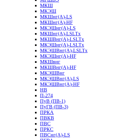
МКШ
МКЭШ
МКШнг(А)-LS
МКШнг(А)-HF
МКЭШнг(А)-LS
МКШнг(А)-LSLTx
МКШВнг(A)-LSLTx
МКЭШнг(А)-LSLTx
МКЭШВнг(A)-LSLTx
МКЭШнг(А)-HF
МКШвнг
МКШВнг(А)-HF
МКЭШВнг
МКЭШВнг(А)-LS
МКЭШВнг(А)-HF
НВ
П-274
ПуВ (ПВ-1)
ПуГВ (ПВ-3)
ПРКА
ПВКВ
ПВС
ПРКС
ПВСнг(А)-LS