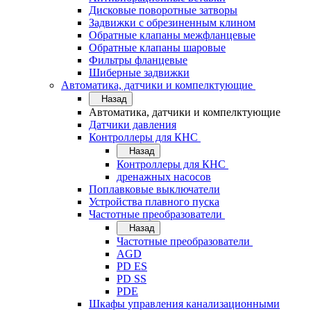
Дисковые поворотные затворы
Задвижки с обрезиненным клином
Обратные клапаны межфланцевые
Обратные клапаны шаровые
Фильтры фланцевые
Шиберные задвижки
Автоматика, датчики и компелктующие
Назад
Автоматика, датчики и компелктующие
Датчики давления
Контроллеры для КНС
Назад
Контроллеры для КНС
дренажных насосов
Поплавковые выключатели
Устройства плавного пуска
Частотные преобразователи
Назад
Частотные преобразователи
AGD
PD ES
PD SS
PDE
Шкафы управления канализационными