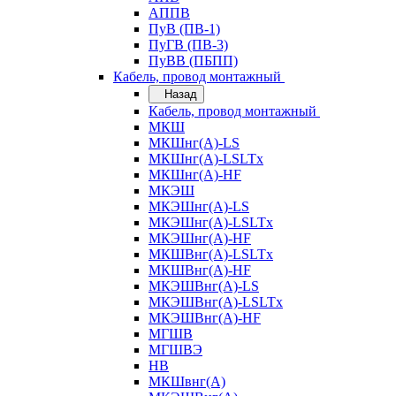
АППВ
ПуВ (ПВ-1)
ПуГВ (ПВ-3)
ПуВВ (ПБПП)
Кабель, провод монтажный
Назад
Кабель, провод монтажный
МКШ
МКШнг(А)-LS
МКШнг(А)-LSLTx
МКШнг(А)-HF
МКЭШ
МКЭШнг(А)-LS
МКЭШнг(А)-LSLTx
МКЭШнг(А)-HF
МКШВнг(A)-LSLTx
МКШВнг(А)-HF
МКЭШВнг(А)-LS
МКЭШВнг(A)-LSLTx
МКЭШВнг(А)-HF
МГШВ
МГШВЭ
НВ
МКШвнг(А)