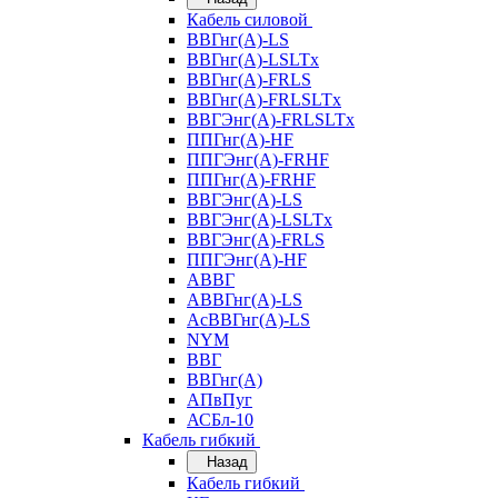
Кабель силовой
ВВГнг(А)-LS
ВВГнг(А)-LSLTx
ВВГнг(А)-FRLS
ВВГнг(А)-FRLSLTx
ВВГЭнг(А)-FRLSLTx
ППГнг(А)-HF
ППГЭнг(А)-FRHF
ППГнг(А)-FRHF
ВВГЭнг(А)-LS
ВВГЭнг(А)-LSLTx
ВВГЭнг(А)-FRLS
ППГЭнг(А)-HF
АВВГ
АВВГнг(А)-LS
АсВВГнг(А)-LS
NYM
ВВГ
ВВГнг(А)
АПвПуг
АСБл-10
Кабель гибкий
Назад
Кабель гибкий