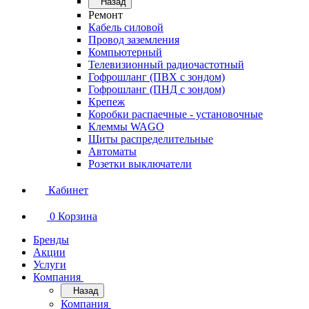
Назад
Ремонт
Кабель силовой
Провод заземления
Компьютерный
Телевизионный радиочастотный
Гофрошланг (ПВХ с зондом)
Гофрошланг (ПНД с зондом)
Крепеж
Коробки распаечные - установочные
Клеммы WAGO
Щиты распределительные
Автоматы
Розетки выключатели
Кабинет
0
Корзина
Бренды
Акции
Услуги
Компания
Назад
Компания