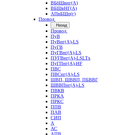
ВБбШвнг(А)
ВБШвНГ(А)
АПвБШп(г)
Провод
Назад
Провод
ПуВ
ПуВнг(А)-LS
ПуГВ
ПуГВнг(А)-LS
ПУГВнг(А)-LSLTx
ПуГПнг(А)-HF
ПВС
ПВСнг(А)-LS
ШВП, ШВВП, ПБВВГ
ШВВПнг(А)-LS
ПВКВ
ПРКА
ПРКС
ППВ
ПАВ
СИП
А
АС
АПВ