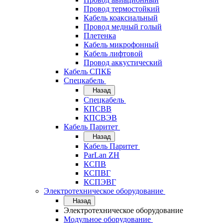
Провод термостойкий
Кабель коаксиальный
Провод медный голый
Плетенка
Кабель микрофонный
Кабель лифтовой
Провод аккустический
Кабель СПКБ
Спецкабель
Назад
Спецкабель
КПСВВ
КПСВЭВ
Кабель Паритет
Назад
Кабель Паритет
ParLan ZH
КСПВ
КСПВГ
КСПЭВГ
Электротехническое оборудование
Назад
Электротехническое оборудование
Модульное оборудование