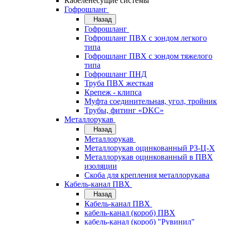
Кабеленесущие системы
Гофрошланг
Назад
Гофрошланг
Гофрошланг ПВХ с зондом легкого
типа
Гофрошланг ПВХ с зондом тяжелого
типа
Гофрошланг ПНД
Труба ПВХ жесткая
Крепеж - клипса
Муфта соединительная, угол, тройник
Трубы, фитинг «DKC»
Металлорукав
Назад
Металлорукав
Металлорукав оцинкованный РЗ-Ц-Х
Металлорукав оцинкованный в ПВХ
изоляции
Скоба для крепления металлорукава
Кабель-канал ПВХ
Назад
Кабель-канал ПВХ
кабель-канал (короб) ПВХ
кабель-канал (короб) "Рувинил"