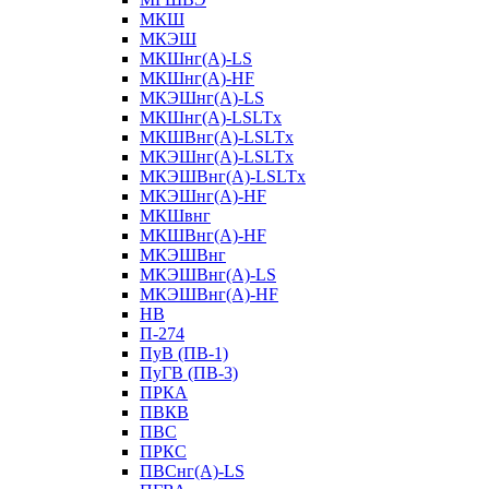
МКШ
МКЭШ
МКШнг(А)-LS
МКШнг(А)-HF
МКЭШнг(А)-LS
МКШнг(А)-LSLTx
МКШВнг(A)-LSLTx
МКЭШнг(А)-LSLTx
МКЭШВнг(A)-LSLTx
МКЭШнг(А)-HF
МКШвнг
МКШВнг(А)-HF
МКЭШВнг
МКЭШВнг(А)-LS
МКЭШВнг(А)-HF
НВ
П-274
ПуВ (ПВ-1)
ПуГВ (ПВ-3)
ПРКА
ПВКВ
ПВС
ПРКС
ПВСнг(А)-LS