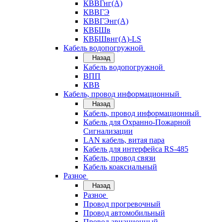
КВВГнг(А)
КВВГЭ
КВВГЭнг(А)
КВБШв
КВБШвнг(А)-LS
Кабель водопогружной
Назад
Кабель водопогружной
ВПП
КВВ
Кабель, провод информационный
Назад
Кабель, провод информационный
Кабель для Охранно-Пожарной
Сигнализации
LAN кабель, витая пара
Кабель для интерфейса RS-485
Кабель, провод связи
Кабель коаксиальный
Разное
Назад
Разное
Провод прогревочный
Провод автомобильный
Провод авиационный