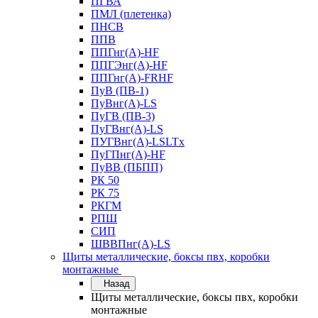
ПГВА
ПМЛ (плетенка)
ПНСВ
ППВ
ППГнг(А)-HF
ППГЭнг(А)-HF
ППГнг(А)-FRHF
ПуВ (ПВ-1)
ПуВнг(А)-LS
ПуГВ (ПВ-3)
ПуГВнг(А)-LS
ПУГВнг(А)-LSLTx
ПуГПнг(А)-HF
ПуВВ (ПБПП)
РК 50
РК 75
РКГМ
РПШ
СИП
ШВВПнг(А)-LS
Щиты металлические, боксы пвх, коробки
монтажные
Назад
Щиты металлические, боксы пвх, коробки
монтажные