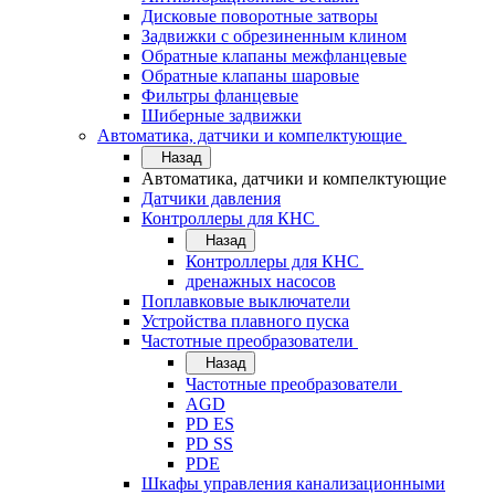
Дисковые поворотные затворы
Задвижки с обрезиненным клином
Обратные клапаны межфланцевые
Обратные клапаны шаровые
Фильтры фланцевые
Шиберные задвижки
Автоматика, датчики и компелктующие
Назад
Автоматика, датчики и компелктующие
Датчики давления
Контроллеры для КНС
Назад
Контроллеры для КНС
дренажных насосов
Поплавковые выключатели
Устройства плавного пуска
Частотные преобразователи
Назад
Частотные преобразователи
AGD
PD ES
PD SS
PDE
Шкафы управления канализационными