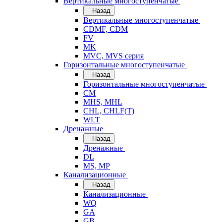
Вертикальные многоступенчатые
Назад
Вертикальные многоступенчатые
CDMF, CDM
FV
MK
MVC, MVS серия
Горизонтальные многоступенчатые
Назад
Горизонтальные многоступенчатые
CM
MHS, MHL
CHL, CHLF(T)
WLT
Дренажные
Назад
Дренажные
DL
MS, MP
Канализационные
Назад
Канализационные
WQ
GA
GB