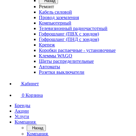
Назад
Ремонт
Кабель силовой
Провод заземления
Компьютерный
Телевизионный радиочастотный
Гофрошланг (ПВХ с зондом)
Гофрошланг (ПНД с зондом)
Крепеж
Коробки распаечные - установочные
Клеммы WAGO
Щиты распределительные
Автоматы
Розетки выключатели
Кабинет
0
Корзина
Бренды
Акции
Услуги
Компания
Назад
Компания