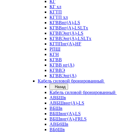
КГ
КГ хл
КГТП
КГТП хл
КГВВнг(А)-LS
КГВВнг(А)-LSLTx
КГВВЭнг(А)-LS
КГВВЭнг(А)-LSLTx
КГППнг(А)-HF
РПШ
КГН
КГВВ
КГВВ нг(А)
КГВВЭ
КГВВЭнг(А)
Кабель силовой бронированный
Назад
Кабель силовой бронированный
АВБШв
АВБШвнг(А)-LS
ВБШв
ВБШвнг(А)-LS
ВБШвнг(А)-FRLS
АВБбШв
ВБбШв