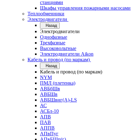
станциями
Шкафы управления пожарными насосами
Теплообменники
Электродвигатели
Назад
Электродвигатели
Однофазные
Трехфазные
Высоковольтные
Электродвигатели Aikon
Кабель и провод (по маркам)
Назад
Кабель и провод (по маркам)
NYM
ПМЛ (плетенка)
АВБбШв
АВБШв
АВБШвнг(А)-LS
АС
АСБл-10
АПВ
ПАВ
АППВ
АПвПуг
АПвБШп(г)