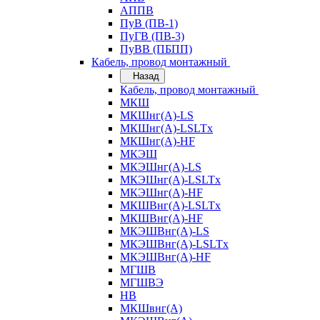
АППВ
ПуВ (ПВ-1)
ПуГВ (ПВ-3)
ПуВВ (ПБПП)
Кабель, провод монтажный
Назад
Кабель, провод монтажный
МКШ
МКШнг(А)-LS
МКШнг(А)-LSLTx
МКШнг(А)-HF
МКЭШ
МКЭШнг(А)-LS
МКЭШнг(А)-LSLTx
МКЭШнг(А)-HF
МКШВнг(A)-LSLTx
МКШВнг(А)-HF
МКЭШВнг(А)-LS
МКЭШВнг(A)-LSLTx
МКЭШВнг(А)-HF
МГШВ
МГШВЭ
НВ
МКШвнг(А)