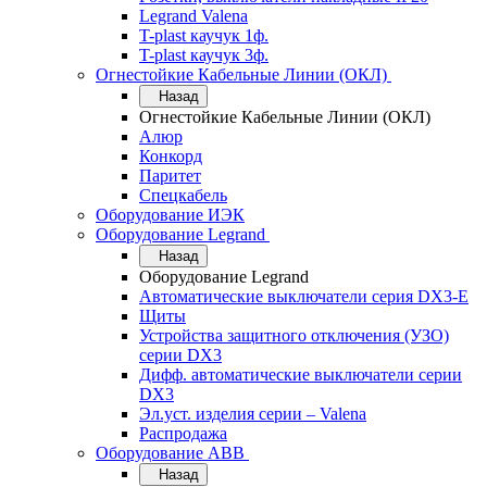
Legrand Valena
T-plast каучук 1ф.
T-plast каучук 3ф.
Огнестойкие Кабельные Линии (ОКЛ)
Назад
Огнестойкие Кабельные Линии (ОКЛ)
Алюр
Конкорд
Паритет
Спецкабель
Оборудование ИЭК
Оборудование Legrand
Назад
Оборудование Legrand
Автоматические выключатели серия DX3-E
Щиты
Устройства защитного отключения (УЗО)
серии DX3
Дифф. автоматические выключатели серии
DX3
Эл.уст. изделия серии – Valena
Распродажа
Оборудование АВВ
Назад