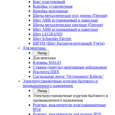
Бокс пластиковый
Коробка установочная
Коробка монтажная
Щиты металлические под дерево (Греция)
Щит ABB встраиваемый и навесные
Щиты металлические цветные (Греция)
Щит ABB встраиваемый и навесные
Щит LEGRAND
Щит Schneider Electric
ЩРУН (Щит Распределительный Учета)
Для монтажа
Назад
Для монтажа
Клеммы WAGO
Стяжки (хомуты) монтажные нейлоновые
Изолента ПВХ
Сигнальная лента "Осторожно! Кабель"
Электроустановочные изделия бытового и
промышленного назначения
Назад
Электроустановочные изделия бытового и
промышленного назначения
Розетки, выключатели влагозащищенные
IP54
Розетки, выключатели накладные IP20