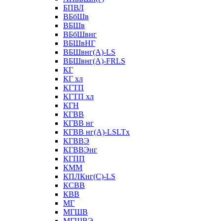
БПВЛ
ВБбШв
ВБШв
ВБбШвнг
ВБШвНГ
ВБШвнг(А)-LS
ВБШвнг(А)-FRLS
КГ
КГ хл
КГТП
КГТП хл
КГН
КГВВ
КГВВ нг
КГВВ нг(А)-LSLTx
КГВВЭ
КГВВЭнг
КГПП
КММ
КПЛКнг(C)-LS
КСВВ
КВВ
МГ
МГШВ
МГШВЭ