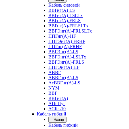
Кабель силовой
ВВГнг(А)-LS
ВВГнг(А)-LSLTx
ВВГнг(А)-FRLS
ВВГнг(А)-FRLSLTx
ВВГЭнг(А)-FRLSLTx
ППГнг(А)-HF
ППГЭнг(А)-FRHF
ППГнг(А)-FRHF
ВВГЭнг(А)-LS
ВВГЭнг(А)-LSLTx
ВВГЭнг(А)-FRLS
ППГЭнг(А)-HF
АВВГ
АВВГнг(А)-LS
АсВВГнг(А)-LS
NYM
ВВГ
ВВГнг(А)
АПвПуг
АСБл-10
Кабель гибкий
Назад
Кабель гибкий