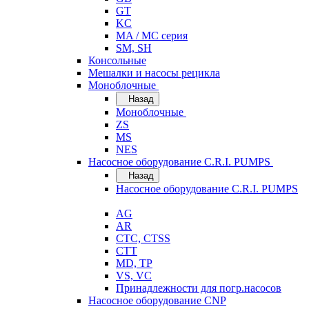
GT
KC
MA / MC серия
SM, SH
Консольные
Мешалки и насосы рецикла
Моноблочные
Назад
Моноблочные
ZS
MS
NES
Насосное оборудование C.R.I. PUMPS
Назад
Насосное оборудование C.R.I. PUMPS
AG
AR
CTC, CTSS
CTT
MD, TP
VS, VC
Принадлежности для погр.насосов
Насосное оборудование CNP