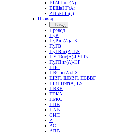
ВБбШвнг(А)
ВБШвНГ(А)
АПвБШп(г)
Провод
Назад
Провод
ПуВ
ПуВнг(А)-LS
ПуГВ
ПуГВнг(А)-LS
ПУГВнг(А)-LSLTx
ПуГПнг(А)-HF
ПВС
ПВСнг(А)-LS
ШВП, ШВВП, ПБВВГ
ШВВПнг(А)-LS
ПВКВ
ПРКА
ПРКС
ППВ
ПАВ
СИП
А
АС
АПВ