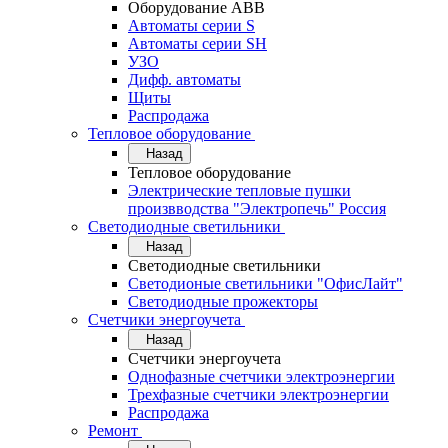
Оборудование АВВ
Автоматы серии S
Автоматы серии SH
УЗО
Дифф. автоматы
Щиты
Распродажа
Тепловое оборудование
Назад
Тепловое оборудование
Электрические тепловые пушки
произвводства "Электропечь" Россия
Светодиодные светильники
Назад
Светодиодные светильники
Светодионые светильники "ОфисЛайт"
Светодиодные прожекторы
Счетчики энергоучета
Назад
Счетчики энергоучета
Однофазные счетчики электроэнергии
Трехфазные счетчики электроэнергии
Распродажа
Ремонт