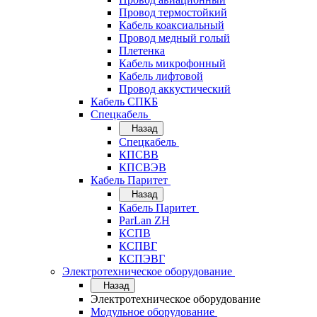
Провод термостойкий
Кабель коаксиальный
Провод медный голый
Плетенка
Кабель микрофонный
Кабель лифтовой
Провод аккустический
Кабель СПКБ
Спецкабель
Назад
Спецкабель
КПСВВ
КПСВЭВ
Кабель Паритет
Назад
Кабель Паритет
ParLan ZH
КСПВ
КСПВГ
КСПЭВГ
Электротехническое оборудование
Назад
Электротехническое оборудование
Модульное оборудование