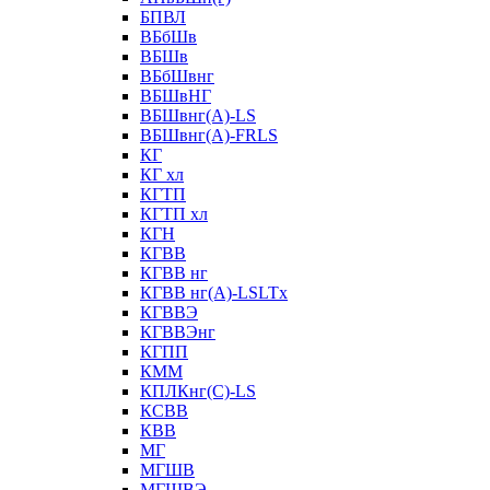
БПВЛ
ВБбШв
ВБШв
ВБбШвнг
ВБШвНГ
ВБШвнг(А)-LS
ВБШвнг(А)-FRLS
КГ
КГ хл
КГТП
КГТП хл
КГН
КГВВ
КГВВ нг
КГВВ нг(А)-LSLTx
КГВВЭ
КГВВЭнг
КГПП
КММ
КПЛКнг(C)-LS
КСВВ
КВВ
МГ
МГШВ
МГШВЭ