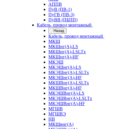
АППВ
ПуВ (ПВ-1)
ПуГВ (ПВ-3)
ПуВВ (ПБПП)
Кабель, провод монтажный
Назад
Кабель, провод монтажный
МКШ
МКШнг(А)-LS
МКШнг(А)-LSLTx
МКШнг(А)-HF
МКЭШ
МКЭШнг(А)-LS
МКЭШнг(А)-LSLTx
МКЭШнг(А)-HF
МКШВнг(A)-LSLTx
МКШВнг(А)-HF
МКЭШВнг(А)-LS
МКЭШВнг(A)-LSLTx
МКЭШВнг(А)-HF
МГШВ
МГШВЭ
НВ
МКШвнг(А)