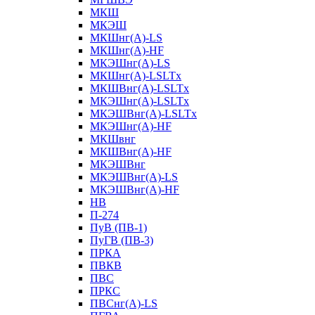
МКШ
МКЭШ
МКШнг(А)-LS
МКШнг(А)-HF
МКЭШнг(А)-LS
МКШнг(А)-LSLTx
МКШВнг(A)-LSLTx
МКЭШнг(А)-LSLTx
МКЭШВнг(A)-LSLTx
МКЭШнг(А)-HF
МКШвнг
МКШВнг(А)-HF
МКЭШВнг
МКЭШВнг(А)-LS
МКЭШВнг(А)-HF
НВ
П-274
ПуВ (ПВ-1)
ПуГВ (ПВ-3)
ПРКА
ПВКВ
ПВС
ПРКС
ПВСнг(А)-LS