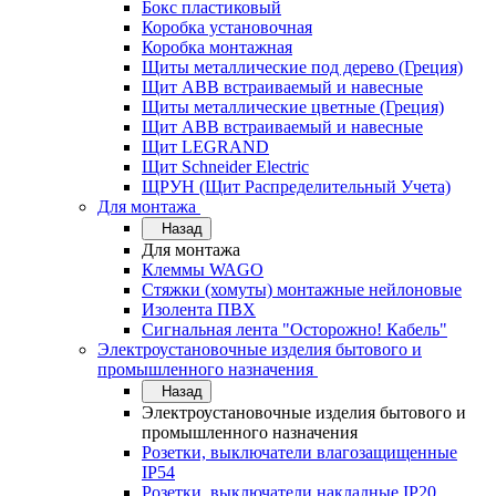
Бокс пластиковый
Коробка установочная
Коробка монтажная
Щиты металлические под дерево (Греция)
Щит ABB встраиваемый и навесные
Щиты металлические цветные (Греция)
Щит ABB встраиваемый и навесные
Щит LEGRAND
Щит Schneider Electric
ЩРУН (Щит Распределительный Учета)
Для монтажа
Назад
Для монтажа
Клеммы WAGO
Стяжки (хомуты) монтажные нейлоновые
Изолента ПВХ
Сигнальная лента "Осторожно! Кабель"
Электроустановочные изделия бытового и
промышленного назначения
Назад
Электроустановочные изделия бытового и
промышленного назначения
Розетки, выключатели влагозащищенные
IP54
Розетки, выключатели накладные IP20