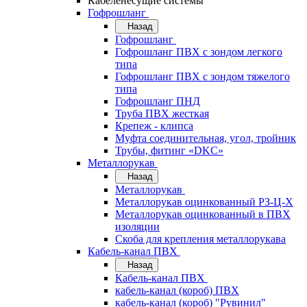
Кабеленесущие системы
Гофрошланг
Назад
Гофрошланг
Гофрошланг ПВХ с зондом легкого
типа
Гофрошланг ПВХ с зондом тяжелого
типа
Гофрошланг ПНД
Труба ПВХ жесткая
Крепеж - клипса
Муфта соединительная, угол, тройник
Трубы, фитинг «DKC»
Металлорукав
Назад
Металлорукав
Металлорукав оцинкованный РЗ-Ц-Х
Металлорукав оцинкованный в ПВХ
изоляции
Скоба для крепления металлорукава
Кабель-канал ПВХ
Назад
Кабель-канал ПВХ
кабель-канал (короб) ПВХ
кабель-канал (короб) "Рувинил"