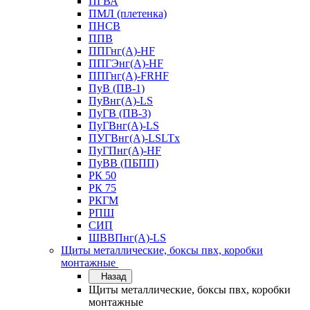
ПГВА
ПМЛ (плетенка)
ПНСВ
ППВ
ППГнг(А)-HF
ППГЭнг(А)-HF
ППГнг(А)-FRHF
ПуВ (ПВ-1)
ПуВнг(А)-LS
ПуГВ (ПВ-3)
ПуГВнг(А)-LS
ПУГВнг(А)-LSLTx
ПуГПнг(А)-HF
ПуВВ (ПБПП)
РК 50
РК 75
РКГМ
РПШ
СИП
ШВВПнг(А)-LS
Щиты металлические, боксы пвх, коробки
монтажные
Назад
Щиты металлические, боксы пвх, коробки
монтажные