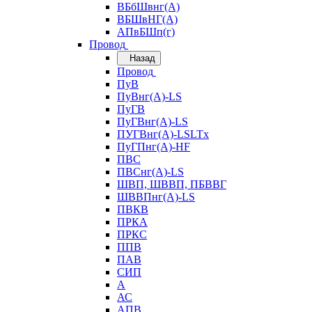
ВБбШвнг(А)
ВБШвНГ(А)
АПвБШп(г)
Провод
Назад
Провод
ПуВ
ПуВнг(А)-LS
ПуГВ
ПуГВнг(А)-LS
ПУГВнг(А)-LSLTx
ПуГПнг(А)-HF
ПВС
ПВСнг(А)-LS
ШВП, ШВВП, ПБВВГ
ШВВПнг(А)-LS
ПВКВ
ПРКА
ПРКС
ППВ
ПАВ
СИП
А
АС
АПВ