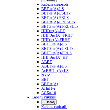
Кабель силовой
ВВГнг(А)-LS
ВВГнг(А)-LSLTx
ВВГнг(А)-FRLS
ВВГнг(А)-FRLSLTx
ВВГЭнг(А)-FRLSLTx
ППГнг(А)-HF
ППГЭнг(А)-FRHF
ППГнг(А)-FRHF
ВВГЭнг(А)-LS
ВВГЭнг(А)-LSLTx
ВВГЭнг(А)-FRLS
ППГЭнг(А)-HF
АВВГ
АВВГнг(А)-LS
АсВВГнг(А)-LS
NYM
ВВГ
ВВГнг(А)
АПвПуг
АСБл-10
Кабель гибкий
Назад
Кабель гибкий