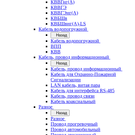
КВВГнг(А)
КВВГЭ
КВВГЭнг(А)
КВБШв
КВБШвнг(А)-LS
Кабель водопогружной
Назад
Кабель водопогружной
ВПП
КВВ
Кабель, провод информационный
Назад
Кабель, провод информационный
Кабель для Охранно-Пожарной
Сигнализации
LAN кабель, витая пара
Кабель для интерфейса RS-485
Кабель, провод связи
Кабель коаксиальный
Разное
Назад
Разное
Провод прогревочный
Провод автомобильный
Провод авиационный