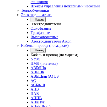
станциями
Шкафы управления пожарными насосами
Теплообменники
Электродвигатели
Назад
Электродвигатели
Однофазные
Трехфазные
Высоковольтные
Электродвигатели Aikon
Кабель и провод (по маркам)
Назад
Кабель и провод (по маркам)
NYM
ПМЛ (плетенка)
АВБбШв
АВБШв
АВБШвнг(А)-LS
АС
АСБл-10
АПВ
ПАВ
АППВ
АПвПуг
АПвБШп(г)