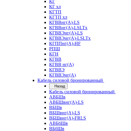
КГ
КГ хл
КГТП
КГТП хл
КГВВнг(А)-LS
КГВВнг(А)-LSLTx
КГВВЭнг(А)-LS
КГВВЭнг(А)-LSLTx
КГППнг(А)-HF
РПШ
КГН
КГВВ
КГВВ нг(А)
КГВВЭ
КГВВЭнг(А)
Кабель силовой бронированный
Назад
Кабель силовой бронированный
АВБШв
АВБШвнг(А)-LS
ВБШв
ВБШвнг(А)-LS
ВБШвнг(А)-FRLS
АВБбШв
ВБбШв