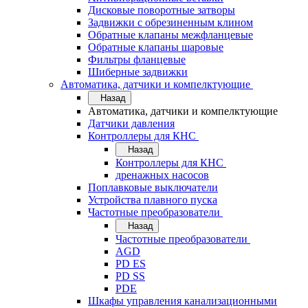
Дисковые поворотные затворы
Задвижки с обрезиненным клином
Обратные клапаны межфланцевые
Обратные клапаны шаровые
Фильтры фланцевые
Шиберные задвижки
Автоматика, датчики и компелктующие
Назад
Автоматика, датчики и компелктующие
Датчики давления
Контроллеры для КНС
Назад
Контроллеры для КНС
дренажных насосов
Поплавковые выключатели
Устройства плавного пуска
Частотные преобразователи
Назад
Частотные преобразователи
AGD
PD ES
PD SS
PDE
Шкафы управления канализационными