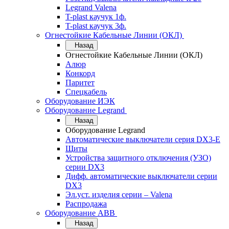
Legrand Valena
T-plast каучук 1ф.
T-plast каучук 3ф.
Огнестойкие Кабельные Линии (ОКЛ)
Назад
Огнестойкие Кабельные Линии (ОКЛ)
Алюр
Конкорд
Паритет
Спецкабель
Оборудование ИЭК
Оборудование Legrand
Назад
Оборудование Legrand
Автоматические выключатели серия DX3-E
Щиты
Устройства защитного отключения (УЗО)
серии DX3
Дифф. автоматические выключатели серии
DX3
Эл.уст. изделия серии – Valena
Распродажа
Оборудование АВВ
Назад