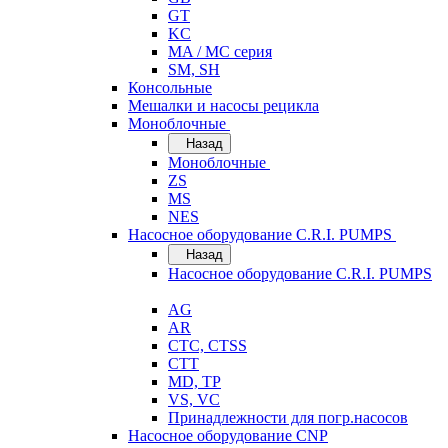
GT
KC
MA / MC серия
SM, SH
Консольные
Мешалки и насосы рецикла
Моноблочные
Назад
Моноблочные
ZS
MS
NES
Насосное оборудование C.R.I. PUMPS
Назад
Насосное оборудование C.R.I. PUMPS
AG
AR
CTC, CTSS
CTT
MD, TP
VS, VC
Принадлежности для погр.насосов
Насосное оборудование CNP