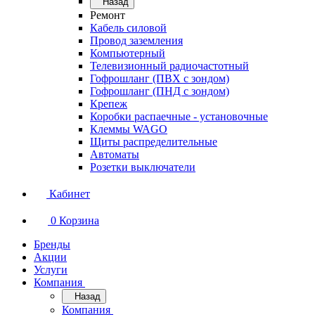
Назад
Ремонт
Кабель силовой
Провод заземления
Компьютерный
Телевизионный радиочастотный
Гофрошланг (ПВХ с зондом)
Гофрошланг (ПНД с зондом)
Крепеж
Коробки распаечные - установочные
Клеммы WAGO
Щиты распределительные
Автоматы
Розетки выключатели
Кабинет
0
Корзина
Бренды
Акции
Услуги
Компания
Назад
Компания