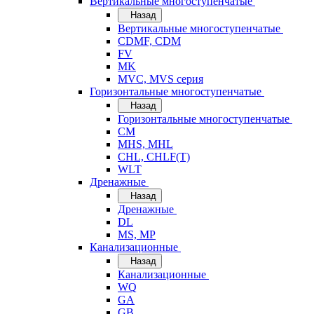
Вертикальные многоступенчатые
Назад
Вертикальные многоступенчатые
CDMF, CDM
FV
MK
MVC, MVS серия
Горизонтальные многоступенчатые
Назад
Горизонтальные многоступенчатые
CM
MHS, MHL
CHL, CHLF(T)
WLT
Дренажные
Назад
Дренажные
DL
MS, MP
Канализационные
Назад
Канализационные
WQ
GA
GB