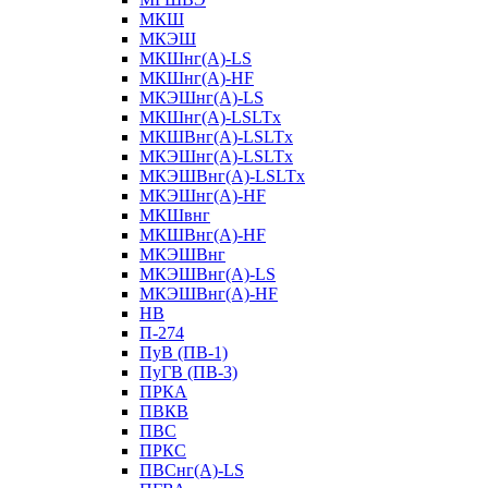
МКШ
МКЭШ
МКШнг(А)-LS
МКШнг(А)-HF
МКЭШнг(А)-LS
МКШнг(А)-LSLTx
МКШВнг(A)-LSLTx
МКЭШнг(А)-LSLTx
МКЭШВнг(A)-LSLTx
МКЭШнг(А)-HF
МКШвнг
МКШВнг(А)-HF
МКЭШВнг
МКЭШВнг(А)-LS
МКЭШВнг(А)-HF
НВ
П-274
ПуВ (ПВ-1)
ПуГВ (ПВ-3)
ПРКА
ПВКВ
ПВС
ПРКС
ПВСнг(А)-LS