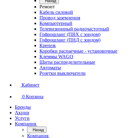
Назад
Ремонт
Кабель силовой
Провод заземления
Компьютерный
Телевизионный радиочастотный
Гофрошланг (ПВХ с зондом)
Гофрошланг (ПНД с зондом)
Крепеж
Коробки распаечные - установочные
Клеммы WAGO
Щиты распределительные
Автоматы
Розетки выключатели
Кабинет
0
Корзина
Бренды
Акции
Услуги
Компания
Назад
Компания