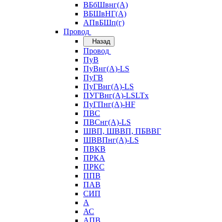
ВБбШвнг(А)
ВБШвНГ(А)
АПвБШп(г)
Провод
Назад
Провод
ПуВ
ПуВнг(А)-LS
ПуГВ
ПуГВнг(А)-LS
ПУГВнг(А)-LSLTx
ПуГПнг(А)-HF
ПВС
ПВСнг(А)-LS
ШВП, ШВВП, ПБВВГ
ШВВПнг(А)-LS
ПВКВ
ПРКА
ПРКС
ППВ
ПАВ
СИП
А
АС
АПВ