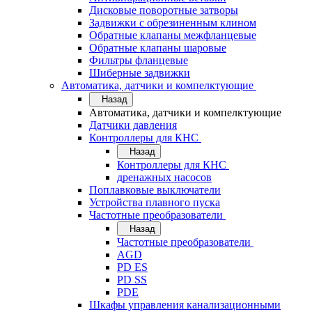
Дисковые поворотные затворы
Задвижки с обрезиненным клином
Обратные клапаны межфланцевые
Обратные клапаны шаровые
Фильтры фланцевые
Шиберные задвижки
Автоматика, датчики и компелктующие
Назад
Автоматика, датчики и компелктующие
Датчики давления
Контроллеры для КНС
Назад
Контроллеры для КНС
дренажных насосов
Поплавковые выключатели
Устройства плавного пуска
Частотные преобразователи
Назад
Частотные преобразователи
AGD
PD ES
PD SS
PDE
Шкафы управления канализационными