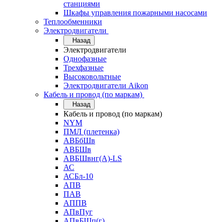
станциями
Шкафы управления пожарными насосами
Теплообменники
Электродвигатели
Назад
Электродвигатели
Однофазные
Трехфазные
Высоковольтные
Электродвигатели Aikon
Кабель и провод (по маркам)
Назад
Кабель и провод (по маркам)
NYM
ПМЛ (плетенка)
АВБбШв
АВБШв
АВБШвнг(А)-LS
АС
АСБл-10
АПВ
ПАВ
АППВ
АПвПуг
АПвБШп(г)