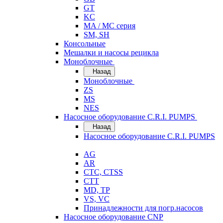
GT
KC
MA / MC серия
SM, SH
Консольные
Мешалки и насосы рецикла
Моноблочные
Назад
Моноблочные
ZS
MS
NES
Насосное оборудование C.R.I. PUMPS
Назад
Насосное оборудование C.R.I. PUMPS
AG
AR
CTC, CTSS
CTT
MD, TP
VS, VC
Принадлежности для погр.насосов
Насосное оборудование CNP