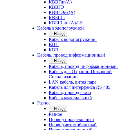
КВВГнг(А)
КВВГЭ
КВВГЭнг(А)
КВБШв
КВБШвнг(А)-LS
Кабель водопогружной
Назад
Кабель водопогружной
ВПП
КВВ
Кабель, провод информационный
Назад
Кабель, провод информационный
Кабель для Охранно-Пожарной
Сигнализации
LAN кабель, витая пара
Кабель для интерфейса RS-485
Кабель, провод связи
Кабель коаксиальный
Разное
Назад
Разное
Провод прогревочный
Провод автомобильный
Провод авиационный