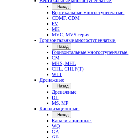
Вертикальные многоступенчатые
Назад
Вертикальные многоступенчатые
CDMF, CDM
FV
MK
MVC, MVS серия
Горизонтальные многоступенчатые
Назад
Горизонтальные многоступенчатые
CM
MHS, MHL
CHL, CHLF(T)
WLT
Дренажные
Назад
Дренажные
DL
MS, MP
Канализационные
Назад
Канализационные
WQ
GA
GB