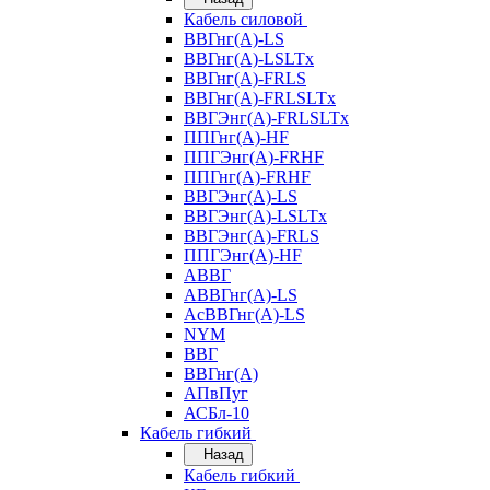
Кабель силовой
ВВГнг(А)-LS
ВВГнг(А)-LSLTx
ВВГнг(А)-FRLS
ВВГнг(А)-FRLSLTx
ВВГЭнг(А)-FRLSLTx
ППГнг(А)-HF
ППГЭнг(А)-FRHF
ППГнг(А)-FRHF
ВВГЭнг(А)-LS
ВВГЭнг(А)-LSLTx
ВВГЭнг(А)-FRLS
ППГЭнг(А)-HF
АВВГ
АВВГнг(А)-LS
АсВВГнг(А)-LS
NYM
ВВГ
ВВГнг(А)
АПвПуг
АСБл-10
Кабель гибкий
Назад
Кабель гибкий