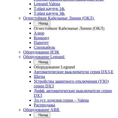
Legrand Valena
T-plast каучук 1ф.
T-plast каучук 3ф.
Огнестойкие Кабельные Линии (ОКЛ)
Назад
Огнестойкие Кабельные Линии (ОКЛ)
Алюр
Конкорд
Паритет
Спецкабель
Оборудование ИЭК
Оборудование Legrand
Назад
Оборудование Legrand
Автоматические выключатели серия DX3-E
Щиты
Устройства защитного отключения (УЗО)
серии DX3
Дифф. автоматические выключатели серии
DX3
Эл.уст. изделия серии – Valena
Распродажа
Оборудование АВВ
Назад