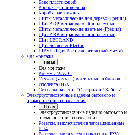
Бокс пластиковый
Коробка установочная
Коробка монтажная
Щиты металлические под дерево (Греция)
Щит ABB встраиваемый и навесные
Щиты металлические цветные (Греция)
Щит ABB встраиваемый и навесные
Щит LEGRAND
Щит Schneider Electric
ЩРУН (Щит Распределительный Учета)
Для монтажа
Назад
Для монтажа
Клеммы WAGO
Стяжки (хомуты) монтажные нейлоновые
Изолента ПВХ
Сигнальная лента "Осторожно! Кабель"
Электроустановочные изделия бытового и
промышленного назначения
Назад
Электроустановочные изделия бытового и
промышленного назначения
Розетки, выключатели влагозащищенные
IP54
Розетки, выключатели накладные IP20