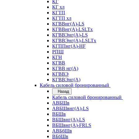
КГ
КГ хл
КГТП
КГТП хл
КГВВнг(А)-LS
КГВВнг(А)-LSLTx
КГВВЭнг(А)-LS
КГВВЭнг(А)-LSLTx
КГППнг(А)-HF
РПШ
КГН
КГВВ
КГВВ нг(А)
КГВВЭ
КГВВЭнг(А)
Кабель силовой бронированный
Назад
Кабель силовой бронированный
АВБШв
АВБШвнг(А)-LS
ВБШв
ВБШвнг(А)-LS
ВБШвнг(А)-FRLS
АВБбШв
ВБбШв