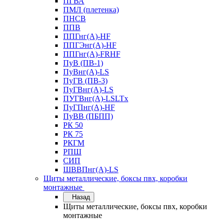
ПГВА
ПМЛ (плетенка)
ПНСВ
ППВ
ППГнг(А)-HF
ППГЭнг(А)-HF
ППГнг(А)-FRHF
ПуВ (ПВ-1)
ПуВнг(А)-LS
ПуГВ (ПВ-3)
ПуГВнг(А)-LS
ПУГВнг(А)-LSLTx
ПуГПнг(А)-HF
ПуВВ (ПБПП)
РК 50
РК 75
РКГМ
РПШ
СИП
ШВВПнг(А)-LS
Щиты металлические, боксы пвх, коробки
монтажные
Назад
Щиты металлические, боксы пвх, коробки
монтажные