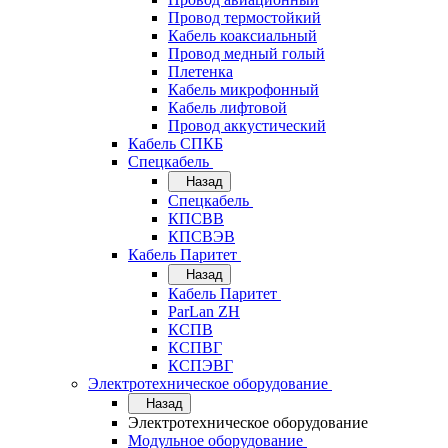
Провод термостойкий
Кабель коаксиальный
Провод медный голый
Плетенка
Кабель микрофонный
Кабель лифтовой
Провод аккустический
Кабель СПКБ
Спецкабель
Назад
Спецкабель
КПСВВ
КПСВЭВ
Кабель Паритет
Назад
Кабель Паритет
ParLan ZH
КСПВ
КСПВГ
КСПЭВГ
Электротехническое оборудование
Назад
Электротехническое оборудование
Модульное оборудование