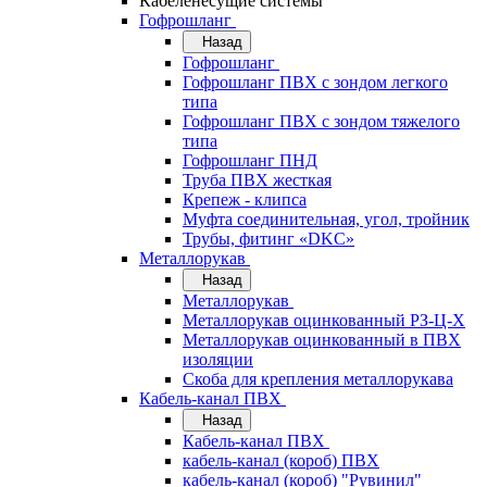
Кабеленесущие системы
Гофрошланг
Назад
Гофрошланг
Гофрошланг ПВХ с зондом легкого
типа
Гофрошланг ПВХ с зондом тяжелого
типа
Гофрошланг ПНД
Труба ПВХ жесткая
Крепеж - клипса
Муфта соединительная, угол, тройник
Трубы, фитинг «DKC»
Металлорукав
Назад
Металлорукав
Металлорукав оцинкованный РЗ-Ц-Х
Металлорукав оцинкованный в ПВХ
изоляции
Скоба для крепления металлорукава
Кабель-канал ПВХ
Назад
Кабель-канал ПВХ
кабель-канал (короб) ПВХ
кабель-канал (короб) "Рувинил"