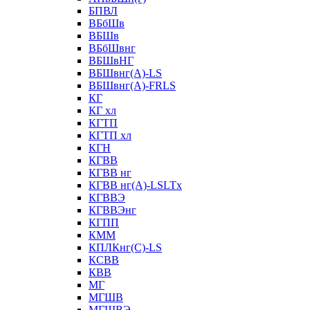
БПВЛ
ВБбШв
ВБШв
ВБбШвнг
ВБШвНГ
ВБШвнг(А)-LS
ВБШвнг(А)-FRLS
КГ
КГ хл
КГТП
КГТП хл
КГН
КГВВ
КГВВ нг
КГВВ нг(А)-LSLTx
КГВВЭ
КГВВЭнг
КГПП
КММ
КПЛКнг(C)-LS
КСВВ
КВВ
МГ
МГШВ
МГШВЭ