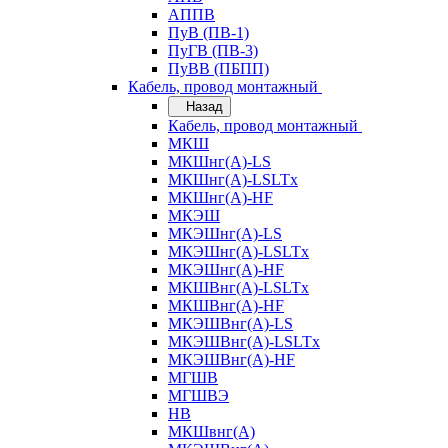
АППВ
ПуВ (ПВ-1)
ПуГВ (ПВ-3)
ПуВВ (ПБПП)
Кабель, провод монтажный
Назад
Кабель, провод монтажный
МКШ
МКШнг(А)-LS
МКШнг(А)-LSLTx
МКШнг(А)-HF
МКЭШ
МКЭШнг(А)-LS
МКЭШнг(А)-LSLTx
МКЭШнг(А)-HF
МКШВнг(A)-LSLTx
МКШВнг(А)-HF
МКЭШВнг(А)-LS
МКЭШВнг(A)-LSLTx
МКЭШВнг(А)-HF
МГШВ
МГШВЭ
НВ
МКШвнг(А)