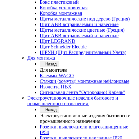
Бокс пластиковый
Коробка установочная
Коробка монтажная
Щиты металлические под дерево (Греция)
Щит ABB встраиваемый и навесные
Щиты металлические цветные (Греция)
Щит ABB встраиваемый и навесные
Щит LEGRAND
Щит Schneider Electric
ЩРУН (Щит Распределительный Учета)
Для монтажа
Назад
Для монтажа
Клеммы WAGO
Стяжки (хомуты) монтажные нейлоновые
Изолента ПВХ
Сигнальная лента "Осторожно! Кабель"
Электроустановочные изделия бытового и
промышленного назначения
Назад
Электроустановочные изделия бытового и
промышленного назначения
Розетки, выключатели влагозащищенные
IP54
Розетки, выключатели накладные IP20