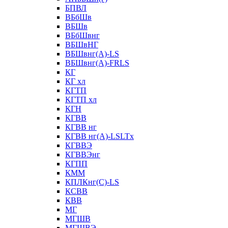
БПВЛ
ВБбШв
ВБШв
ВБбШвнг
ВБШвНГ
ВБШвнг(А)-LS
ВБШвнг(А)-FRLS
КГ
КГ хл
КГТП
КГТП хл
КГН
КГВВ
КГВВ нг
КГВВ нг(А)-LSLTx
КГВВЭ
КГВВЭнг
КГПП
КММ
КПЛКнг(C)-LS
КСВВ
КВВ
МГ
МГШВ
МГШВЭ