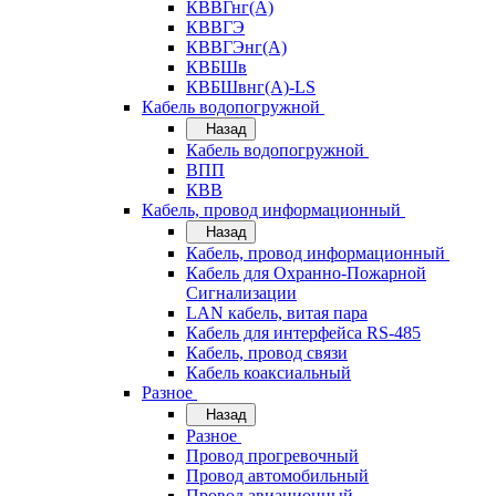
КВВГнг(А)
КВВГЭ
КВВГЭнг(А)
КВБШв
КВБШвнг(А)-LS
Кабель водопогружной
Назад
Кабель водопогружной
ВПП
КВВ
Кабель, провод информационный
Назад
Кабель, провод информационный
Кабель для Охранно-Пожарной
Сигнализации
LAN кабель, витая пара
Кабель для интерфейса RS-485
Кабель, провод связи
Кабель коаксиальный
Разное
Назад
Разное
Провод прогревочный
Провод автомобильный
Провод авиационный