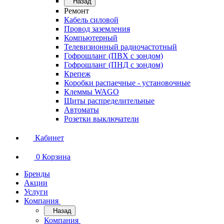
Назад
Ремонт
Кабель силовой
Провод заземления
Компьютерный
Телевизионный радиочастотный
Гофрошланг (ПВХ с зондом)
Гофрошланг (ПНД с зондом)
Крепеж
Коробки распаечные - установочные
Клеммы WAGO
Щиты распределительные
Автоматы
Розетки выключатели
Кабинет
0
Корзина
Бренды
Акции
Услуги
Компания
Назад
Компания