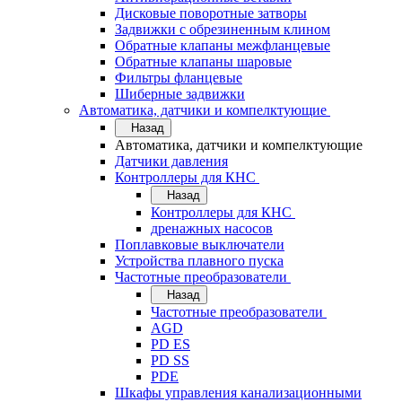
Дисковые поворотные затворы
Задвижки с обрезиненным клином
Обратные клапаны межфланцевые
Обратные клапаны шаровые
Фильтры фланцевые
Шиберные задвижки
Автоматика, датчики и компелктующие
Назад
Автоматика, датчики и компелктующие
Датчики давления
Контроллеры для КНС
Назад
Контроллеры для КНС
дренажных насосов
Поплавковые выключатели
Устройства плавного пуска
Частотные преобразователи
Назад
Частотные преобразователи
AGD
PD ES
PD SS
PDE
Шкафы управления канализационными