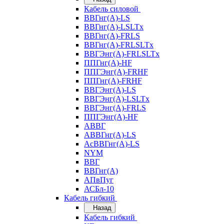
Кабель силовой
ВВГнг(А)-LS
ВВГнг(А)-LSLTx
ВВГнг(А)-FRLS
ВВГнг(А)-FRLSLTx
ВВГЭнг(А)-FRLSLTx
ППГнг(А)-HF
ППГЭнг(А)-FRHF
ППГнг(А)-FRHF
ВВГЭнг(А)-LS
ВВГЭнг(А)-LSLTx
ВВГЭнг(А)-FRLS
ППГЭнг(А)-HF
АВВГ
АВВГнг(А)-LS
АсВВГнг(А)-LS
NYM
ВВГ
ВВГнг(А)
АПвПуг
АСБл-10
Кабель гибкий
Назад
Кабель гибкий