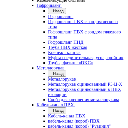
Кабеленесущие системы
Гофрошланг
Назад
Гофрошланг
Гофрошланг ПВХ с зондом легкого
типа
Гофрошланг ПВХ с зондом тяжелого
типа
Гофрошланг ПНД
Труба ПВХ жесткая
Крепеж - клипса
Муфта соединительная, угол, тройник
Трубы, фитинг «DKC»
Металлорукав
Назад
Металлорукав
Металлорукав оцинкованный РЗ-Ц-Х
Металлорукав оцинкованный в ПВХ
изоляции
Скоба для крепления металлорукава
Кабель-канал ПВХ
Назад
Кабель-канал ПВХ
кабель-канал (короб) ПВХ
кабель-канал (короб) "Рувинил"