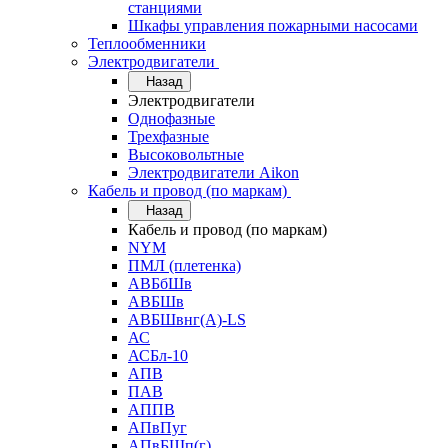
станциями
Шкафы управления пожарными насосами
Теплообменники
Электродвигатели
Назад
Электродвигатели
Однофазные
Трехфазные
Высоковольтные
Электродвигатели Aikon
Кабель и провод (по маркам)
Назад
Кабель и провод (по маркам)
NYM
ПМЛ (плетенка)
АВБбШв
АВБШв
АВБШвнг(А)-LS
АС
АСБл-10
АПВ
ПАВ
АППВ
АПвПуг
АПвБШп(г)