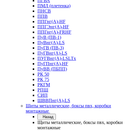
ПГВА
ПМЛ (плетенка)
ПНСВ
ППВ
ППГнг(А)-HF
ППГЭнг(А)-HF
ППГнг(А)-FRHF
ПуВ (ПВ-1)
ПуВнг(А)-LS
ПуГВ (ПВ-3)
ПуГВнг(А)-LS
ПУГВнг(А)-LSLTx
ПуГПнг(А)-HF
ПуВВ (ПБПП)
РК 50
РК 75
РКГМ
РПШ
СИП
ШВВПнг(А)-LS
Щиты металлические, боксы пвх, коробки
монтажные
Назад
Щиты металлические, боксы пвх, коробки
монтажные