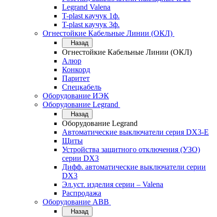
Legrand Valena
T-plast каучук 1ф.
T-plast каучук 3ф.
Огнестойкие Кабельные Линии (ОКЛ)
Назад
Огнестойкие Кабельные Линии (ОКЛ)
Алюр
Конкорд
Паритет
Спецкабель
Оборудование ИЭК
Оборудование Legrand
Назад
Оборудование Legrand
Автоматические выключатели серия DX3-E
Щиты
Устройства защитного отключения (УЗО)
серии DX3
Дифф. автоматические выключатели серии
DX3
Эл.уст. изделия серии – Valena
Распродажа
Оборудование АВВ
Назад