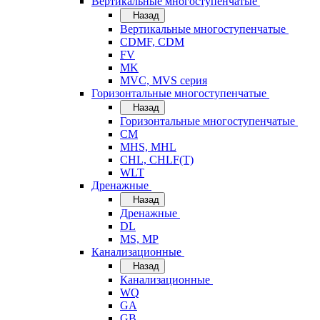
Вертикальные многоступенчатые
Назад
Вертикальные многоступенчатые
CDMF, CDM
FV
MK
MVC, MVS серия
Горизонтальные многоступенчатые
Назад
Горизонтальные многоступенчатые
CM
MHS, MHL
CHL, CHLF(T)
WLT
Дренажные
Назад
Дренажные
DL
MS, MP
Канализационные
Назад
Канализационные
WQ
GA
GB