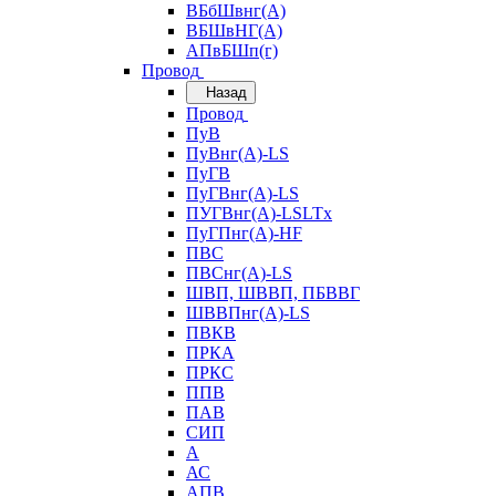
ВБбШвнг(А)
ВБШвНГ(А)
АПвБШп(г)
Провод
Назад
Провод
ПуВ
ПуВнг(А)-LS
ПуГВ
ПуГВнг(А)-LS
ПУГВнг(А)-LSLTx
ПуГПнг(А)-HF
ПВС
ПВСнг(А)-LS
ШВП, ШВВП, ПБВВГ
ШВВПнг(А)-LS
ПВКВ
ПРКА
ПРКС
ППВ
ПАВ
СИП
А
АС
АПВ