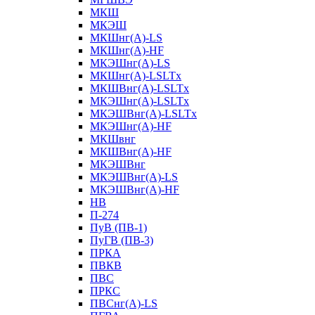
МКШ
МКЭШ
МКШнг(А)-LS
МКШнг(А)-HF
МКЭШнг(А)-LS
МКШнг(А)-LSLTx
МКШВнг(A)-LSLTx
МКЭШнг(А)-LSLTx
МКЭШВнг(A)-LSLTx
МКЭШнг(А)-HF
МКШвнг
МКШВнг(А)-HF
МКЭШВнг
МКЭШВнг(А)-LS
МКЭШВнг(А)-HF
НВ
П-274
ПуВ (ПВ-1)
ПуГВ (ПВ-3)
ПРКА
ПВКВ
ПВС
ПРКС
ПВСнг(А)-LS