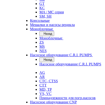
GT
KC
MA / MC серия
SM, SH
Консольные
Мешалки и насосы рецикла
Моноблочные
Назад
Моноблочные
ZS
MS
NES
Насосное оборудование C.R.I. PUMPS
Назад
Насосное оборудование C.R.I. PUMPS
AG
AR
CTC, CTSS
CTT
MD, TP
VS, VC
Принадлежности для погр.насосов
Насосное оборудование CNP