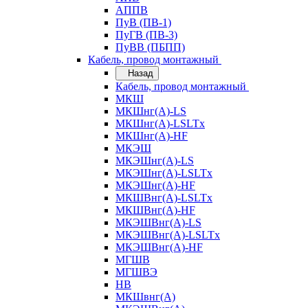
АППВ
ПуВ (ПВ-1)
ПуГВ (ПВ-3)
ПуВВ (ПБПП)
Кабель, провод монтажный
Назад
Кабель, провод монтажный
МКШ
МКШнг(А)-LS
МКШнг(А)-LSLTx
МКШнг(А)-HF
МКЭШ
МКЭШнг(А)-LS
МКЭШнг(А)-LSLTx
МКЭШнг(А)-HF
МКШВнг(A)-LSLTx
МКШВнг(А)-HF
МКЭШВнг(А)-LS
МКЭШВнг(A)-LSLTx
МКЭШВнг(А)-HF
МГШВ
МГШВЭ
НВ
МКШвнг(А)