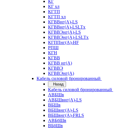
КГ
КГ хл
КГТП
КГТП хл
КГВВнг(А)-LS
КГВВнг(А)-LSLTx
КГВВЭнг(А)-LS
КГВВЭнг(А)-LSLTx
КГППнг(А)-HF
РПШ
КГН
КГВВ
КГВВ нг(А)
КГВВЭ
КГВВЭнг(А)
Кабель силовой бронированный
Назад
Кабель силовой бронированный
АВБШв
АВБШвнг(А)-LS
ВБШв
ВБШвнг(А)-LS
ВБШвнг(А)-FRLS
АВБбШв
ВБбШв