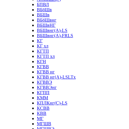
БПВЛ
ВБбШв
ВБШв
ВБбШвнг
ВБШвНГ
ВБШвнг(А)-LS
ВБШвнг(А)-FRLS
КГ
КГ хл
КГТП
КГТП хл
КГН
КГВВ
КГВВ нг
КГВВ нг(А)-LSLTx
КГВВЭ
КГВВЭнг
КГПП
КММ
КПЛКнг(C)-LS
КСВВ
КВВ
МГ
МГШВ
МГШВЭ