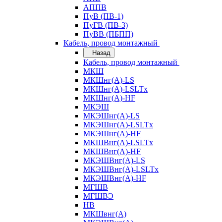
АППВ
ПуВ (ПВ-1)
ПуГВ (ПВ-3)
ПуВВ (ПБПП)
Кабель, провод монтажный
Назад
Кабель, провод монтажный
МКШ
МКШнг(А)-LS
МКШнг(А)-LSLTx
МКШнг(А)-HF
МКЭШ
МКЭШнг(А)-LS
МКЭШнг(А)-LSLTx
МКЭШнг(А)-HF
МКШВнг(A)-LSLTx
МКШВнг(А)-HF
МКЭШВнг(А)-LS
МКЭШВнг(A)-LSLTx
МКЭШВнг(А)-HF
МГШВ
МГШВЭ
НВ
МКШвнг(А)