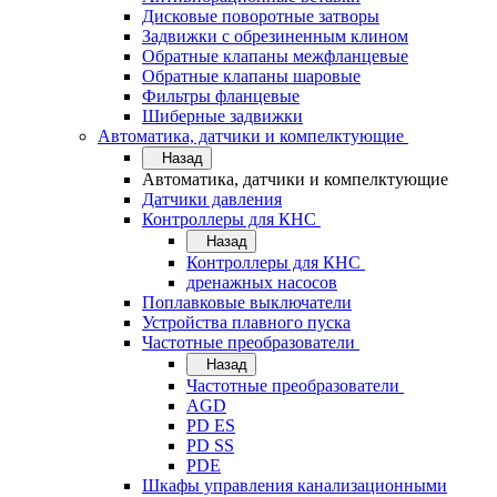
Дисковые поворотные затворы
Задвижки с обрезиненным клином
Обратные клапаны межфланцевые
Обратные клапаны шаровые
Фильтры фланцевые
Шиберные задвижки
Автоматика, датчики и компелктующие
Назад
Автоматика, датчики и компелктующие
Датчики давления
Контроллеры для КНС
Назад
Контроллеры для КНС
дренажных насосов
Поплавковые выключатели
Устройства плавного пуска
Частотные преобразователи
Назад
Частотные преобразователи
AGD
PD ES
PD SS
PDE
Шкафы управления канализационными