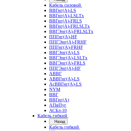
Кабель силовой
ВВГнг(А)-LS
ВВГнг(А)-LSLTx
ВВГнг(А)-FRLS
ВВГнг(А)-FRLSLTx
ВВГЭнг(А)-FRLSLTx
ППГнг(А)-HF
ППГЭнг(А)-FRHF
ППГнг(А)-FRHF
ВВГЭнг(А)-LS
ВВГЭнг(А)-LSLTx
ВВГЭнг(А)-FRLS
ППГЭнг(А)-HF
АВВГ
АВВГнг(А)-LS
АсВВГнг(А)-LS
NYM
ВВГ
ВВГнг(А)
АПвПуг
АСБл-10
Кабель гибкий
Назад
Кабель гибкий