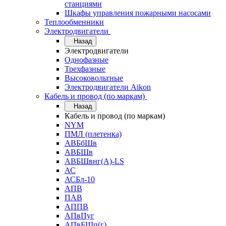
станциями
Шкафы управления пожарными насосами
Теплообменники
Электродвигатели
Назад
Электродвигатели
Однофазные
Трехфазные
Высоковольтные
Электродвигатели Aikon
Кабель и провод (по маркам)
Назад
Кабель и провод (по маркам)
NYM
ПМЛ (плетенка)
АВБбШв
АВБШв
АВБШвнг(А)-LS
АС
АСБл-10
АПВ
ПАВ
АППВ
АПвПуг
АПвБШп(г)