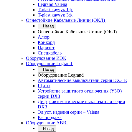
Legrand Valena
T-plast каучук 1ф.
T-plast каучук 3ф.
Огнестойкие Кабельные Линии (ОКЛ)
Назад
Огнестойкие Кабельные Линии (ОКЛ)
Алюр
Конкорд
Паритет
Спецкабель
Оборудование ИЭК
Оборудование Legrand
Назад
Оборудование Legrand
Автоматические выключатели серия DX3-E
Щиты
Устройства защитного отключения (УЗО)
серии DX3
Дифф. автоматические выключатели серии
DX3
Эл.уст. изделия серии – Valena
Распродажа
Оборудование АВВ
Назад