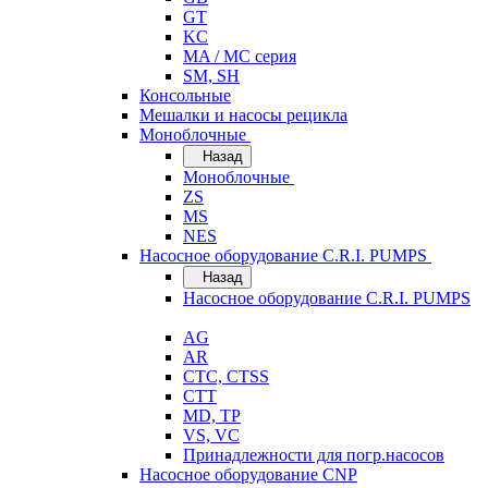
GT
KC
MA / MC серия
SM, SH
Консольные
Мешалки и насосы рецикла
Моноблочные
Назад
Моноблочные
ZS
MS
NES
Насосное оборудование C.R.I. PUMPS
Назад
Насосное оборудование C.R.I. PUMPS
AG
AR
CTC, CTSS
CTT
MD, TP
VS, VC
Принадлежности для погр.насосов
Насосное оборудование CNP