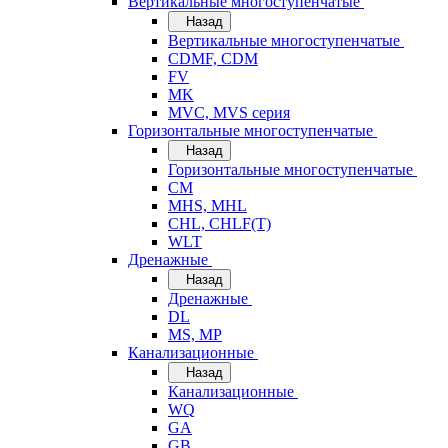
Вертикальные многоступенчатые
Назад
Вертикальные многоступенчатые
CDMF, CDM
FV
MK
MVC, MVS серия
Горизонтальные многоступенчатые
Назад
Горизонтальные многоступенчатые
CM
MHS, MHL
CHL, CHLF(T)
WLT
Дренажные
Назад
Дренажные
DL
MS, MP
Канализационные
Назад
Канализационные
WQ
GA
GB