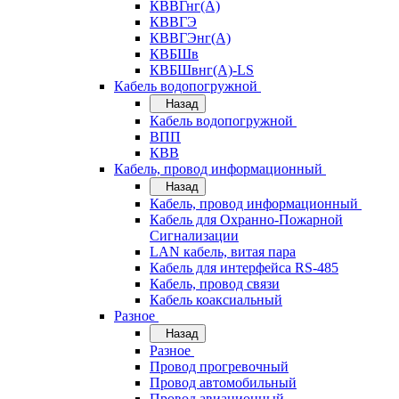
КВВГнг(А)
КВВГЭ
КВВГЭнг(А)
КВБШв
КВБШвнг(А)-LS
Кабель водопогружной
Назад
Кабель водопогружной
ВПП
КВВ
Кабель, провод информационный
Назад
Кабель, провод информационный
Кабель для Охранно-Пожарной
Сигнализации
LAN кабель, витая пара
Кабель для интерфейса RS-485
Кабель, провод связи
Кабель коаксиальный
Разное
Назад
Разное
Провод прогревочный
Провод автомобильный
Провод авиационный