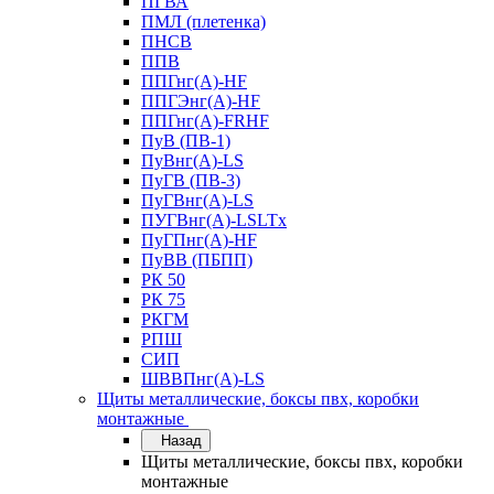
ПГВА
ПМЛ (плетенка)
ПНСВ
ППВ
ППГнг(А)-HF
ППГЭнг(А)-HF
ППГнг(А)-FRHF
ПуВ (ПВ-1)
ПуВнг(А)-LS
ПуГВ (ПВ-3)
ПуГВнг(А)-LS
ПУГВнг(А)-LSLTx
ПуГПнг(А)-HF
ПуВВ (ПБПП)
РК 50
РК 75
РКГМ
РПШ
СИП
ШВВПнг(А)-LS
Щиты металлические, боксы пвх, коробки
монтажные
Назад
Щиты металлические, боксы пвх, коробки
монтажные