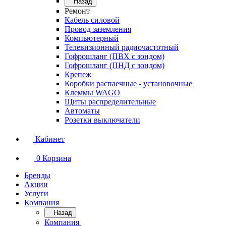
Назад
Ремонт
Кабель силовой
Провод заземления
Компьютерный
Телевизионный радиочастотный
Гофрошланг (ПВХ с зондом)
Гофрошланг (ПНД с зондом)
Крепеж
Коробки распаечные - установочные
Клеммы WAGO
Щиты распределительные
Автоматы
Розетки выключатели
Кабинет
0
Корзина
Бренды
Акции
Услуги
Компания
Назад
Компания