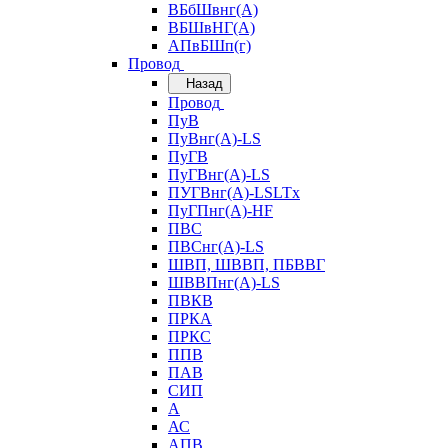
ВБбШвнг(А)
ВБШвНГ(А)
АПвБШп(г)
Провод
Назад
Провод
ПуВ
ПуВнг(А)-LS
ПуГВ
ПуГВнг(А)-LS
ПУГВнг(А)-LSLTx
ПуГПнг(А)-HF
ПВС
ПВСнг(А)-LS
ШВП, ШВВП, ПБВВГ
ШВВПнг(А)-LS
ПВКВ
ПРКА
ПРКС
ППВ
ПАВ
СИП
А
АС
АПВ