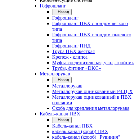
Кабеленесущие системы
Гофрошланг
Назад
Гофрошланг
Гофрошланг ПВХ с зондом легкого
типа
Гофрошланг ПВХ с зондом тяжелого
типа
Гофрошланг ПНД
Труба ПВХ жесткая
Крепеж - клипса
Муфта соединительная, угол, тройник
Трубы, фитинг «DKC»
Металлорукав
Назад
Металлорукав
Металлорукав оцинкованный РЗ-Ц-Х
Металлорукав оцинкованный в ПВХ
изоляции
Скоба для крепления металлорукава
Кабель-канал ПВХ
Назад
Кабель-канал ПВХ
кабель-канал (короб) ПВХ
кабель-канал (короб) "Рувинил"