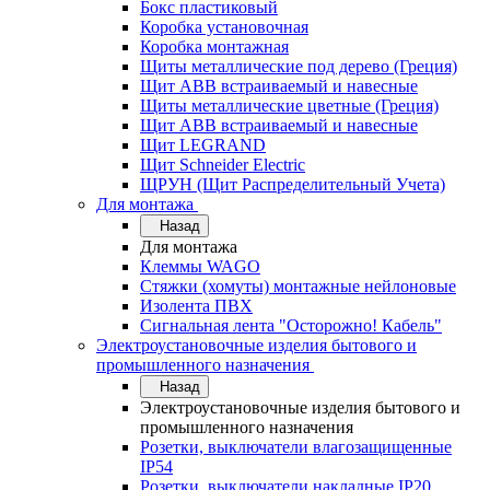
Бокс пластиковый
Коробка установочная
Коробка монтажная
Щиты металлические под дерево (Греция)
Щит ABB встраиваемый и навесные
Щиты металлические цветные (Греция)
Щит ABB встраиваемый и навесные
Щит LEGRAND
Щит Schneider Electric
ЩРУН (Щит Распределительный Учета)
Для монтажа
Назад
Для монтажа
Клеммы WAGO
Стяжки (хомуты) монтажные нейлоновые
Изолента ПВХ
Сигнальная лента "Осторожно! Кабель"
Электроустановочные изделия бытового и
промышленного назначения
Назад
Электроустановочные изделия бытового и
промышленного назначения
Розетки, выключатели влагозащищенные
IP54
Розетки, выключатели накладные IP20