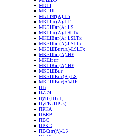
МКШ
МКЭШ
МКШнг(А)-LS
МКШнг(А)-HF
МКЭШнг(А)-LS
МКШнг(А)-LSLTx
МКШВнг(A)-LSLTx
МКЭШнг(А)-LSLTx
МКЭШВнг(A)-LSLTx
МКЭШнг(А)-HF
МКШвнг
МКШВнг(А)-HF
МКЭШВнг
МКЭШВнг(А)-LS
МКЭШВнг(А)-HF
НВ
П-274
ПуВ (ПВ-1)
ПуГВ (ПВ-3)
ПРКА
ПВКВ
ПВС
ПРКС
ПВСнг(А)-LS