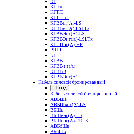
КГ
КГ хл
КГТП
КГТП хл
КГВВнг(А)-LS
КГВВнг(А)-LSLTx
КГВВЭнг(А)-LS
КГВВЭнг(А)-LSLTx
КГППнг(А)-HF
РПШ
КГН
КГВВ
КГВВ нг(А)
КГВВЭ
КГВВЭнг(А)
Кабель силовой бронированный
Назад
Кабель силовой бронированный
АВБШв
АВБШвнг(А)-LS
ВБШв
ВБШвнг(А)-LS
ВБШвнг(А)-FRLS
АВБбШв
ВБбШв