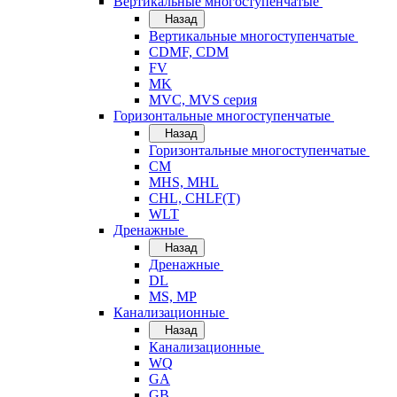
Вертикальные многоступенчатые
Назад
Вертикальные многоступенчатые
CDMF, CDM
FV
MK
MVC, MVS серия
Горизонтальные многоступенчатые
Назад
Горизонтальные многоступенчатые
CM
MHS, MHL
CHL, CHLF(T)
WLT
Дренажные
Назад
Дренажные
DL
MS, MP
Канализационные
Назад
Канализационные
WQ
GA
GB