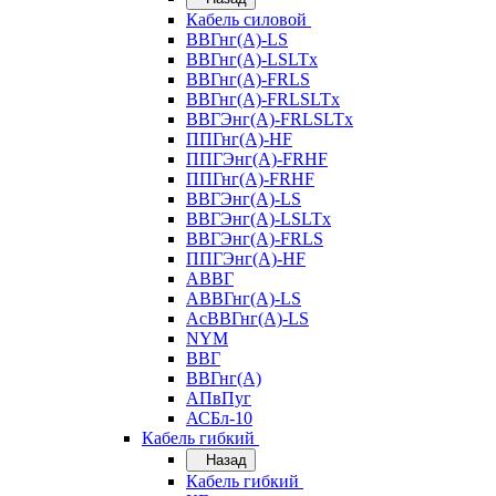
Кабель силовой
ВВГнг(А)-LS
ВВГнг(А)-LSLTx
ВВГнг(А)-FRLS
ВВГнг(А)-FRLSLTx
ВВГЭнг(А)-FRLSLTx
ППГнг(А)-HF
ППГЭнг(А)-FRHF
ППГнг(А)-FRHF
ВВГЭнг(А)-LS
ВВГЭнг(А)-LSLTx
ВВГЭнг(А)-FRLS
ППГЭнг(А)-HF
АВВГ
АВВГнг(А)-LS
АсВВГнг(А)-LS
NYM
ВВГ
ВВГнг(А)
АПвПуг
АСБл-10
Кабель гибкий
Назад
Кабель гибкий