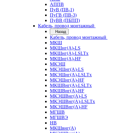
АППВ
ПуВ (ПВ-1)
ПуГВ (ПВ-3)
ПуВВ (ПБПП)
Кабель, провод монтажный
Назад
Кабель, провод монтажный
МКШ
МКШнг(А)-LS
МКШнг(А)-LSLTx
МКШнг(А)-HF
МКЭШ
МКЭШнг(А)-LS
МКЭШнг(А)-LSLTx
МКЭШнг(А)-HF
МКШВнг(A)-LSLTx
МКШВнг(А)-HF
МКЭШВнг(А)-LS
МКЭШВнг(A)-LSLTx
МКЭШВнг(А)-HF
МГШВ
МГШВЭ
НВ
МКШвнг(А)