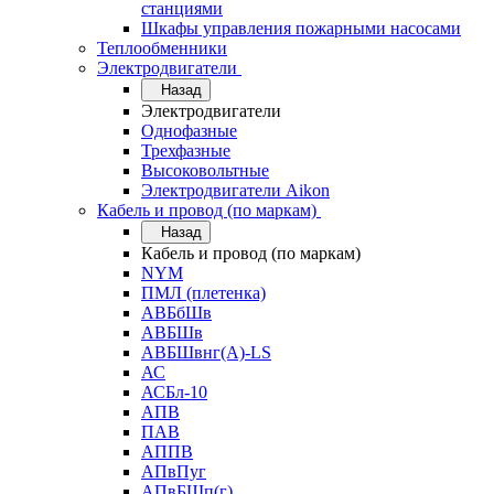
станциями
Шкафы управления пожарными насосами
Теплообменники
Электродвигатели
Назад
Электродвигатели
Однофазные
Трехфазные
Высоковольтные
Электродвигатели Aikon
Кабель и провод (по маркам)
Назад
Кабель и провод (по маркам)
NYM
ПМЛ (плетенка)
АВБбШв
АВБШв
АВБШвнг(А)-LS
АС
АСБл-10
АПВ
ПАВ
АППВ
АПвПуг
АПвБШп(г)