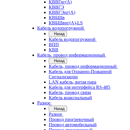
КВВГнг(А)
КВВГЭ
КВВГЭнг(А)
КВБШв
КВБШвнг(А)-LS
Кабель водопогружной
Назад
Кабель водопогружной
ВПП
КВВ
Кабель, провод информационный
Назад
Кабель, провод информационный
Кабель для Охранно-Пожарной
Сигнализации
LAN кабель, витая пара
Кабель для интерфейса RS-485
Кабель, провод связи
Кабель коаксиальный
Разное
Назад
Разное
Провод прогревочный
Провод автомобильный
Провод авиационный