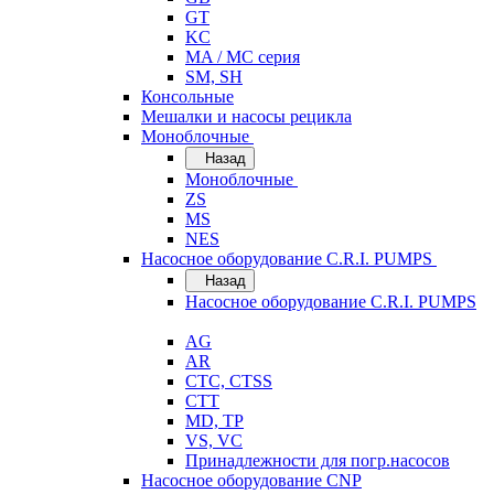
GT
KC
MA / MC серия
SM, SH
Консольные
Мешалки и насосы рецикла
Моноблочные
Назад
Моноблочные
ZS
MS
NES
Насосное оборудование C.R.I. PUMPS
Назад
Насосное оборудование C.R.I. PUMPS
AG
AR
CTC, CTSS
CTT
MD, TP
VS, VC
Принадлежности для погр.насосов
Насосное оборудование CNP