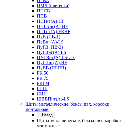
ПГВА
ПМЛ (плетенка)
ПНСВ
ППВ
ППГнг(А)-HF
ППГЭнг(А)-HF
ППГнг(А)-FRHF
ПуВ (ПВ-1)
ПуВнг(А)-LS
ПуГВ (ПВ-3)
ПуГВнг(А)-LS
ПУГВнг(А)-LSLTx
ПуГПнг(А)-HF
ПуВВ (ПБПП)
РК 50
РК 75
РКГМ
РПШ
СИП
ШВВПнг(А)-LS
Щиты металлические, боксы пвх, коробки
монтажные
Назад
Щиты металлические, боксы пвх, коробки
монтажные