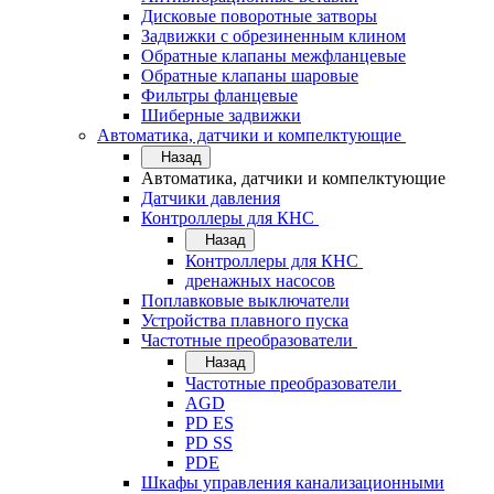
Дисковые поворотные затворы
Задвижки с обрезиненным клином
Обратные клапаны межфланцевые
Обратные клапаны шаровые
Фильтры фланцевые
Шиберные задвижки
Автоматика, датчики и компелктующие
Назад
Автоматика, датчики и компелктующие
Датчики давления
Контроллеры для КНС
Назад
Контроллеры для КНС
дренажных насосов
Поплавковые выключатели
Устройства плавного пуска
Частотные преобразователи
Назад
Частотные преобразователи
AGD
PD ES
PD SS
PDE
Шкафы управления канализационными