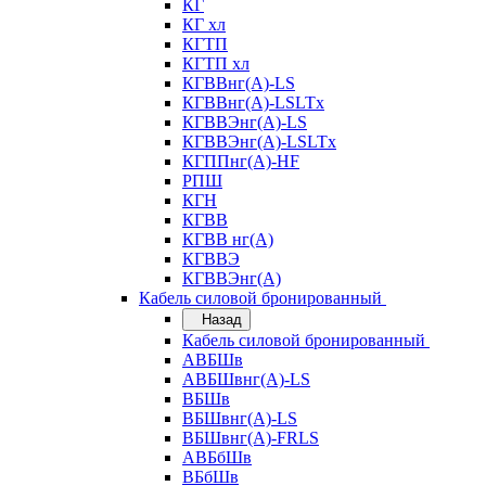
КГ
КГ хл
КГТП
КГТП хл
КГВВнг(А)-LS
КГВВнг(А)-LSLTx
КГВВЭнг(А)-LS
КГВВЭнг(А)-LSLTx
КГППнг(А)-HF
РПШ
КГН
КГВВ
КГВВ нг(А)
КГВВЭ
КГВВЭнг(А)
Кабель силовой бронированный
Назад
Кабель силовой бронированный
АВБШв
АВБШвнг(А)-LS
ВБШв
ВБШвнг(А)-LS
ВБШвнг(А)-FRLS
АВБбШв
ВБбШв