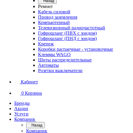
Назад
Ремонт
Кабель силовой
Провод заземления
Компьютерный
Телевизионный радиочастотный
Гофрошланг (ПВХ с зондом)
Гофрошланг (ПНД с зондом)
Крепеж
Коробки распаечные - установочные
Клеммы WAGO
Щиты распределительные
Автоматы
Розетки выключатели
Кабинет
0
Корзина
Бренды
Акции
Услуги
Компания
Назад
Компания