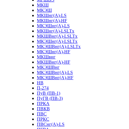
МКШ
МКЭШ
МКШнг(А)-LS
МКШнг(А)-HF
МКЭШнг(А)-LS
МКШнг(А)-LSLTx
МКШВнг(A)-LSLTx
МКЭШнг(А)-LSLTx
МКЭШВнг(A)-LSLTx
МКЭШнг(А)-HF
МКШвнг
МКШВнг(А)-HF
МКЭШВнг
МКЭШВнг(А)-LS
МКЭШВнг(А)-HF
НВ
П-274
ПуВ (ПВ-1)
ПуГВ (ПВ-3)
ПРКА
ПВКВ
ПВС
ПРКС
ПВСнг(А)-LS