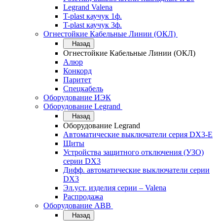
Legrand Valena
T-plast каучук 1ф.
T-plast каучук 3ф.
Огнестойкие Кабельные Линии (ОКЛ)
Назад
Огнестойкие Кабельные Линии (ОКЛ)
Алюр
Конкорд
Паритет
Спецкабель
Оборудование ИЭК
Оборудование Legrand
Назад
Оборудование Legrand
Автоматические выключатели серия DX3-E
Щиты
Устройства защитного отключения (УЗО)
серии DX3
Дифф. автоматические выключатели серии
DX3
Эл.уст. изделия серии – Valena
Распродажа
Оборудование АВВ
Назад