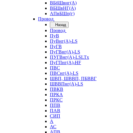
ВБбШвнг(А)
ВБШвНГ(А)
АПвБШп(г)
Провод
Назад
Провод
ПуВ
ПуВнг(А)-LS
ПуГВ
ПуГВнг(А)-LS
ПУГВнг(А)-LSLTx
ПуГПнг(А)-HF
ПВС
ПВСнг(А)-LS
ШВП, ШВВП, ПБВВГ
ШВВПнг(А)-LS
ПВКВ
ПРКА
ПРКС
ППВ
ПАВ
СИП
А
АС
АПВ