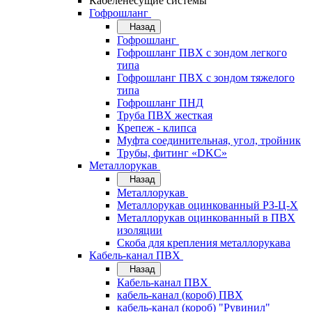
Кабеленесущие системы
Гофрошланг
Назад
Гофрошланг
Гофрошланг ПВХ с зондом легкого
типа
Гофрошланг ПВХ с зондом тяжелого
типа
Гофрошланг ПНД
Труба ПВХ жесткая
Крепеж - клипса
Муфта соединительная, угол, тройник
Трубы, фитинг «DKC»
Металлорукав
Назад
Металлорукав
Металлорукав оцинкованный РЗ-Ц-Х
Металлорукав оцинкованный в ПВХ
изоляции
Скоба для крепления металлорукава
Кабель-канал ПВХ
Назад
Кабель-канал ПВХ
кабель-канал (короб) ПВХ
кабель-канал (короб) "Рувинил"