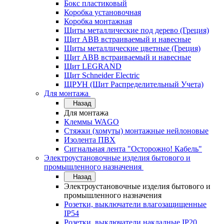
Бокс пластиковый
Коробка установочная
Коробка монтажная
Щиты металлические под дерево (Греция)
Щит ABB встраиваемый и навесные
Щиты металлические цветные (Греция)
Щит ABB встраиваемый и навесные
Щит LEGRAND
Щит Schneider Electric
ЩРУН (Щит Распределительный Учета)
Для монтажа
Назад
Для монтажа
Клеммы WAGO
Стяжки (хомуты) монтажные нейлоновые
Изолента ПВХ
Сигнальная лента "Осторожно! Кабель"
Электроустановочные изделия бытового и
промышленного назначения
Назад
Электроустановочные изделия бытового и
промышленного назначения
Розетки, выключатели влагозащищенные
IP54
Розетки, выключатели накладные IP20