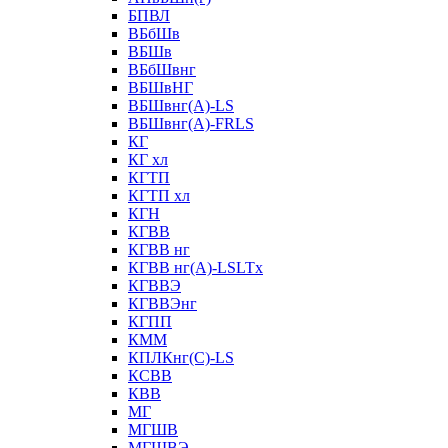
БПВЛ
ВБбШв
ВБШв
ВБбШвнг
ВБШвНГ
ВБШвнг(А)-LS
ВБШвнг(А)-FRLS
КГ
КГ хл
КГТП
КГТП хл
КГН
КГВВ
КГВВ нг
КГВВ нг(А)-LSLTx
КГВВЭ
КГВВЭнг
КГПП
КММ
КПЛКнг(C)-LS
КСВВ
КВВ
МГ
МГШВ
МГШВЭ