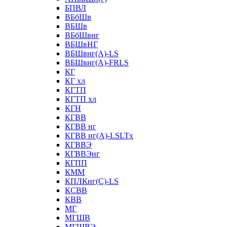
БПВЛ
ВБбШв
ВБШв
ВБбШвнг
ВБШвНГ
ВБШвнг(А)-LS
ВБШвнг(А)-FRLS
КГ
КГ хл
КГТП
КГТП хл
КГН
КГВВ
КГВВ нг
КГВВ нг(А)-LSLTx
КГВВЭ
КГВВЭнг
КГПП
КММ
КПЛКнг(C)-LS
КСВВ
КВВ
МГ
МГШВ
МГШВЭ