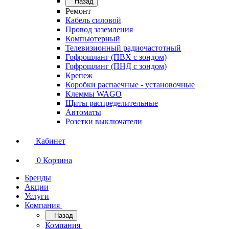
Назад
Ремонт
Кабель силовой
Провод заземления
Компьютерный
Телевизионный радиочастотный
Гофрошланг (ПВХ с зондом)
Гофрошланг (ПНД с зондом)
Крепеж
Коробки распаечные - установочные
Клеммы WAGO
Щиты распределительные
Автоматы
Розетки выключатели
Кабинет
0
Корзина
Бренды
Акции
Услуги
Компания
Назад
Компания