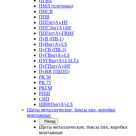
ПГВА
ПМЛ (плетенка)
ПНСВ
ППВ
ППГнг(А)-HF
ППГЭнг(А)-HF
ППГнг(А)-FRHF
ПуВ (ПВ-1)
ПуВнг(А)-LS
ПуГВ (ПВ-3)
ПуГВнг(А)-LS
ПУГВнг(А)-LSLTx
ПуГПнг(А)-HF
ПуВВ (ПБПП)
РК 50
РК 75
РКГМ
РПШ
СИП
ШВВПнг(А)-LS
Щиты металлические, боксы пвх, коробки
монтажные
Назад
Щиты металлические, боксы пвх, коробки
монтажные