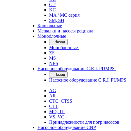
GT
KC
MA / MC серия
SM, SH
Консольные
Мешалки и насосы рецикла
Моноблочные
Назад
Моноблочные
ZS
MS
NES
Насосное оборудование C.R.I. PUMPS
Назад
Насосное оборудование C.R.I. PUMPS
AG
AR
CTC, CTSS
CTT
MD, TP
VS, VC
Принадлежности для погр.насосов
Насосное оборудование CNP