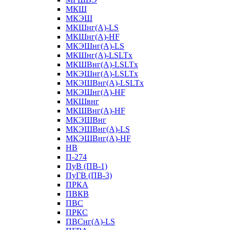
МКШ
МКЭШ
МКШнг(А)-LS
МКШнг(А)-HF
МКЭШнг(А)-LS
МКШнг(А)-LSLTx
МКШВнг(A)-LSLTx
МКЭШнг(А)-LSLTx
МКЭШВнг(A)-LSLTx
МКЭШнг(А)-HF
МКШвнг
МКШВнг(А)-HF
МКЭШВнг
МКЭШВнг(А)-LS
МКЭШВнг(А)-HF
НВ
П-274
ПуВ (ПВ-1)
ПуГВ (ПВ-3)
ПРКА
ПВКВ
ПВС
ПРКС
ПВСнг(А)-LS