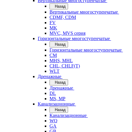
Вертикальные многоступенчатые
Назад
Вертикальные многоступенчатые
CDMF, CDM
FV
MK
MVC, MVS серия
Горизонтальные многоступенчатые
Назад
Горизонтальные многоступенчатые
CM
MHS, MHL
CHL, CHLF(T)
WLT
Дренажные
Назад
Дренажные
DL
MS, MP
Канализационные
Назад
Канализационные
WQ
GA
GB