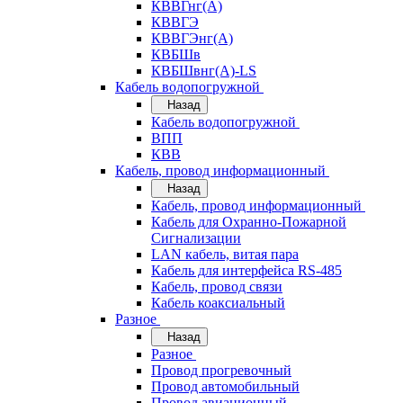
КВВГнг(А)
КВВГЭ
КВВГЭнг(А)
КВБШв
КВБШвнг(А)-LS
Кабель водопогружной
Назад
Кабель водопогружной
ВПП
КВВ
Кабель, провод информационный
Назад
Кабель, провод информационный
Кабель для Охранно-Пожарной
Сигнализации
LAN кабель, витая пара
Кабель для интерфейса RS-485
Кабель, провод связи
Кабель коаксиальный
Разное
Назад
Разное
Провод прогревочный
Провод автомобильный
Провод авиационный