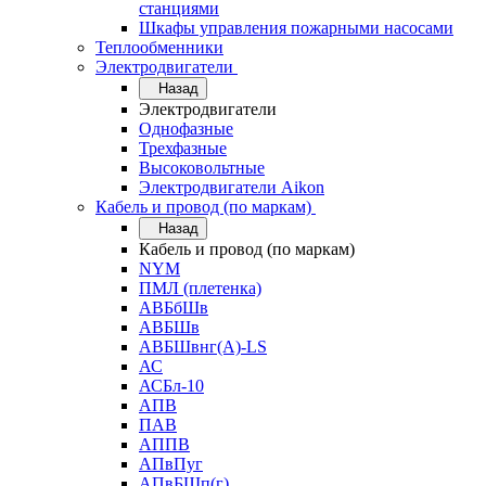
станциями
Шкафы управления пожарными насосами
Теплообменники
Электродвигатели
Назад
Электродвигатели
Однофазные
Трехфазные
Высоковольтные
Электродвигатели Aikon
Кабель и провод (по маркам)
Назад
Кабель и провод (по маркам)
NYM
ПМЛ (плетенка)
АВБбШв
АВБШв
АВБШвнг(А)-LS
АС
АСБл-10
АПВ
ПАВ
АППВ
АПвПуг
АПвБШп(г)