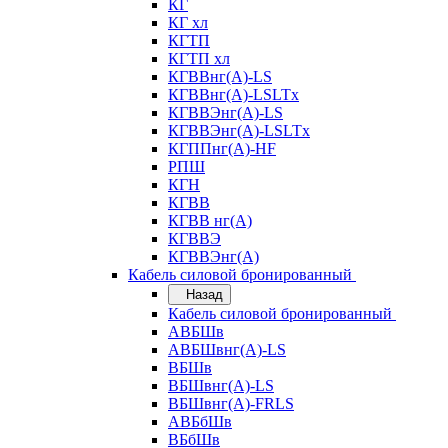
КГ
КГ хл
КГТП
КГТП хл
КГВВнг(А)-LS
КГВВнг(А)-LSLTx
КГВВЭнг(А)-LS
КГВВЭнг(А)-LSLTx
КГППнг(А)-HF
РПШ
КГН
КГВВ
КГВВ нг(А)
КГВВЭ
КГВВЭнг(А)
Кабель силовой бронированный
Назад
Кабель силовой бронированный
АВБШв
АВБШвнг(А)-LS
ВБШв
ВБШвнг(А)-LS
ВБШвнг(А)-FRLS
АВБбШв
ВБбШв