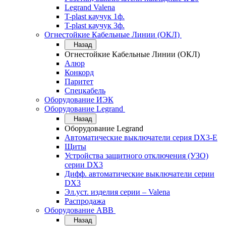
Legrand Valena
T-plast каучук 1ф.
T-plast каучук 3ф.
Огнестойкие Кабельные Линии (ОКЛ)
Назад
Огнестойкие Кабельные Линии (ОКЛ)
Алюр
Конкорд
Паритет
Спецкабель
Оборудование ИЭК
Оборудование Legrand
Назад
Оборудование Legrand
Автоматические выключатели серия DX3-E
Щиты
Устройства защитного отключения (УЗО)
серии DX3
Дифф. автоматические выключатели серии
DX3
Эл.уст. изделия серии – Valena
Распродажа
Оборудование АВВ
Назад