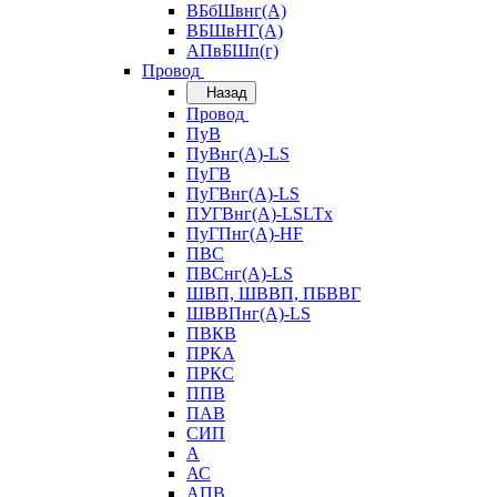
ВБбШвнг(А)
ВБШвНГ(А)
АПвБШп(г)
Провод
Назад
Провод
ПуВ
ПуВнг(А)-LS
ПуГВ
ПуГВнг(А)-LS
ПУГВнг(А)-LSLTx
ПуГПнг(А)-HF
ПВС
ПВСнг(А)-LS
ШВП, ШВВП, ПБВВГ
ШВВПнг(А)-LS
ПВКВ
ПРКА
ПРКС
ППВ
ПАВ
СИП
А
АС
АПВ