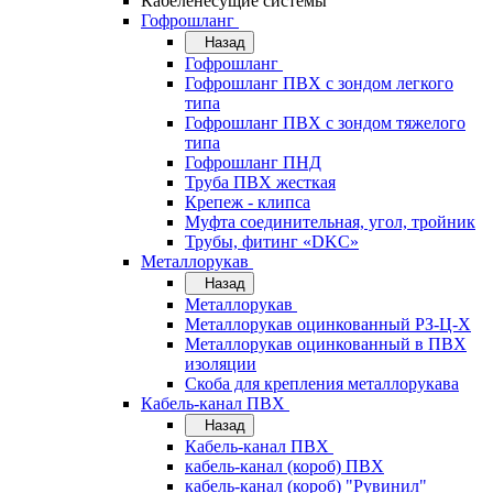
Кабеленесущие системы
Гофрошланг
Назад
Гофрошланг
Гофрошланг ПВХ с зондом легкого
типа
Гофрошланг ПВХ с зондом тяжелого
типа
Гофрошланг ПНД
Труба ПВХ жесткая
Крепеж - клипса
Муфта соединительная, угол, тройник
Трубы, фитинг «DKC»
Металлорукав
Назад
Металлорукав
Металлорукав оцинкованный РЗ-Ц-Х
Металлорукав оцинкованный в ПВХ
изоляции
Скоба для крепления металлорукава
Кабель-канал ПВХ
Назад
Кабель-канал ПВХ
кабель-канал (короб) ПВХ
кабель-канал (короб) "Рувинил"