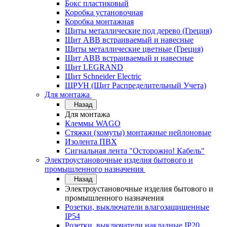
Бокс пластиковый
Коробка установочная
Коробка монтажная
Щиты металлические под дерево (Греция)
Щит ABB встраиваемый и навесные
Щиты металлические цветные (Греция)
Щит ABB встраиваемый и навесные
Щит LEGRAND
Щит Schneider Electric
ЩРУН (Щит Распределительный Учета)
Для монтажа
Назад
Для монтажа
Клеммы WAGO
Стяжки (хомуты) монтажные нейлоновые
Изолента ПВХ
Сигнальная лента "Осторожно! Кабель"
Электроустановочные изделия бытового и
промышленного назначения
Назад
Электроустановочные изделия бытового и
промышленного назначения
Розетки, выключатели влагозащищенные
IP54
Розетки, выключатели накладные IP20