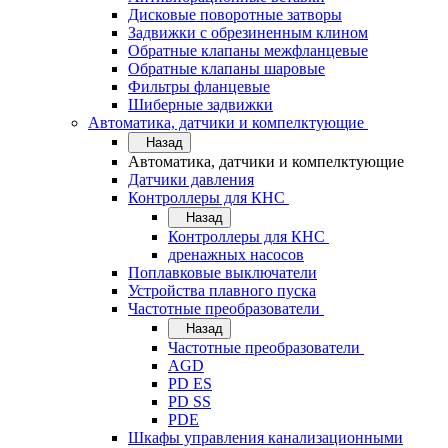
Дисковые поворотные затворы
Задвижки с обрезиненным клином
Обратные клапаны межфланцевые
Обратные клапаны шаровые
Фильтры фланцевые
Шиберные задвижки
Автоматика, датчики и компелктующие
Назад
Автоматика, датчики и компелктующие
Датчики давления
Контроллеры для КНС
Назад
Контроллеры для КНС
дренажных насосов
Поплавковые выключатели
Устройства плавного пуска
Частотные преобразователи
Назад
Частотные преобразователи
AGD
PD ES
PD SS
PDE
Шкафы управления канализационными