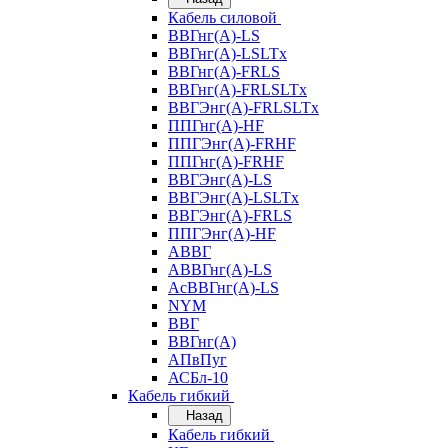
Кабель силовой
ВВГнг(А)-LS
ВВГнг(А)-LSLTx
ВВГнг(А)-FRLS
ВВГнг(А)-FRLSLTx
ВВГЭнг(А)-FRLSLTx
ППГнг(А)-HF
ППГЭнг(А)-FRHF
ППГнг(А)-FRHF
ВВГЭнг(А)-LS
ВВГЭнг(А)-LSLTx
ВВГЭнг(А)-FRLS
ППГЭнг(А)-HF
АВВГ
АВВГнг(А)-LS
АсВВГнг(А)-LS
NYM
ВВГ
ВВГнг(А)
АПвПуг
АСБл-10
Кабель гибкий
Назад
Кабель гибкий