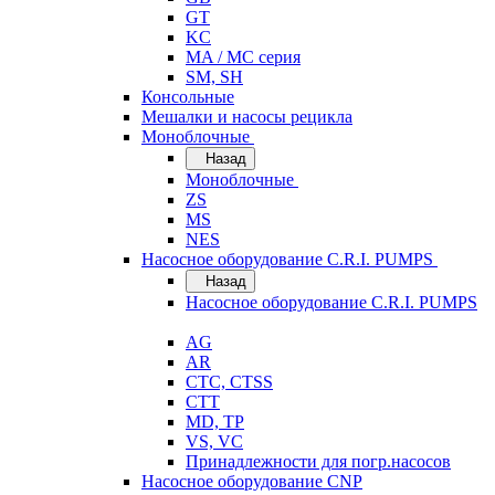
GT
KC
MA / MC серия
SM, SH
Консольные
Мешалки и насосы рецикла
Моноблочные
Назад
Моноблочные
ZS
MS
NES
Насосное оборудование C.R.I. PUMPS
Назад
Насосное оборудование C.R.I. PUMPS
AG
AR
CTC, CTSS
CTT
MD, TP
VS, VC
Принадлежности для погр.насосов
Насосное оборудование CNP