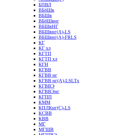
БПВЛ
ВБбШв
ВБШв
ВБбШвнг
ВБШвНГ
ВБШвнг(А)-LS
ВБШвнг(А)-FRLS
КГ
КГ хл
КГТП
КГТП хл
КГН
КГВВ
КГВВ нг
КГВВ нг(А)-LSLTx
КГВВЭ
КГВВЭнг
КГПП
КММ
КПЛКнг(C)-LS
КСВВ
КВВ
МГ
МГШВ
МГШВЭ