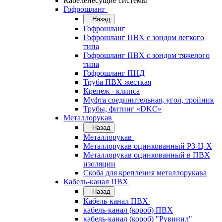
Кабеленесущие системы
Гофрошланг
Назад
Гофрошланг
Гофрошланг ПВХ с зондом легкого
типа
Гофрошланг ПВХ с зондом тяжелого
типа
Гофрошланг ПНД
Труба ПВХ жесткая
Крепеж - клипса
Муфта соединительная, угол, тройник
Трубы, фитинг «DKC»
Металлорукав
Назад
Металлорукав
Металлорукав оцинкованный РЗ-Ц-Х
Металлорукав оцинкованный в ПВХ
изоляции
Скоба для крепления металлорукава
Кабель-канал ПВХ
Назад
Кабель-канал ПВХ
кабель-канал (короб) ПВХ
кабель-канал (короб) "Рувинил"