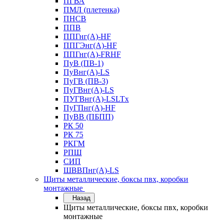
ПГВА
ПМЛ (плетенка)
ПНСВ
ППВ
ППГнг(А)-HF
ППГЭнг(А)-HF
ППГнг(А)-FRHF
ПуВ (ПВ-1)
ПуВнг(А)-LS
ПуГВ (ПВ-3)
ПуГВнг(А)-LS
ПУГВнг(А)-LSLTx
ПуГПнг(А)-HF
ПуВВ (ПБПП)
РК 50
РК 75
РКГМ
РПШ
СИП
ШВВПнг(А)-LS
Щиты металлические, боксы пвх, коробки
монтажные
Назад
Щиты металлические, боксы пвх, коробки
монтажные