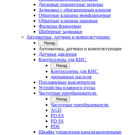
Дисковые поворотные затворы
Задвижки с обрезиненным клином
Обратные клапаны межфланцевые
Обратные клапаны шаровые
Фильтры фланцевые
Шиберные задвижки
Автоматика, датчики и компелктующие
Назад
Автоматика, датчики и компелктующие
Датчики давления
Контроллеры для КНС
Назад
Контроллеры для КНС
дренажных насосов
Поплавковые выключатели
Устройства плавного пуска
Частотные преобразователи
Назад
Частотные преобразователи
AGD
PD ES
PD SS
PDE
Шкафы управления канализационными