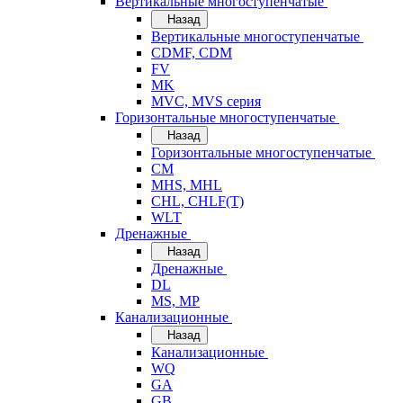
Вертикальные многоступенчатые
Назад
Вертикальные многоступенчатые
CDMF, CDM
FV
MK
MVC, MVS серия
Горизонтальные многоступенчатые
Назад
Горизонтальные многоступенчатые
CM
MHS, MHL
CHL, CHLF(T)
WLT
Дренажные
Назад
Дренажные
DL
MS, MP
Канализационные
Назад
Канализационные
WQ
GA
GB