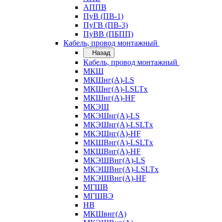
АППВ
ПуВ (ПВ-1)
ПуГВ (ПВ-3)
ПуВВ (ПБПП)
Кабель, провод монтажный
Назад
Кабель, провод монтажный
МКШ
МКШнг(А)-LS
МКШнг(А)-LSLTx
МКШнг(А)-HF
МКЭШ
МКЭШнг(А)-LS
МКЭШнг(А)-LSLTx
МКЭШнг(А)-HF
МКШВнг(A)-LSLTx
МКШВнг(А)-HF
МКЭШВнг(А)-LS
МКЭШВнг(A)-LSLTx
МКЭШВнг(А)-HF
МГШВ
МГШВЭ
НВ
МКШвнг(А)