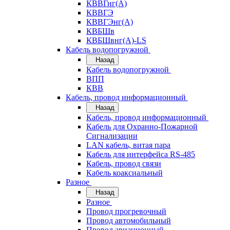
КВВГнг(А)
КВВГЭ
КВВГЭнг(А)
КВБШв
КВБШвнг(А)-LS
Кабель водопогружной
Назад
Кабель водопогружной
ВПП
КВВ
Кабель, провод информационный
Назад
Кабель, провод информационный
Кабель для Охранно-Пожарной
Сигнализации
LAN кабель, витая пара
Кабель для интерфейса RS-485
Кабель, провод связи
Кабель коаксиальный
Разное
Назад
Разное
Провод прогревочный
Провод автомобильный
Провод авиационный