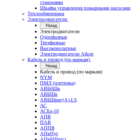
станциями
Шкафы управления пожарными насосами
Теплообменники
Электродвигатели
Назад
Электродвигатели
Однофазные
Трехфазные
Высоковольтные
Электродвигатели Aikon
Кабель и провод (по маркам)
Назад
Кабель и провод (по маркам)
NYM
ПМЛ (плетенка)
АВБбШв
АВБШв
АВБШвнг(А)-LS
АС
АСБл-10
АПВ
ПАВ
АППВ
АПвПуг
АПвБШп(г)