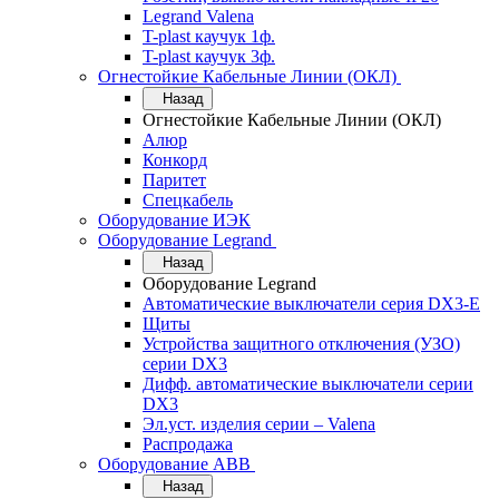
Legrand Valena
T-plast каучук 1ф.
T-plast каучук 3ф.
Огнестойкие Кабельные Линии (ОКЛ)
Назад
Огнестойкие Кабельные Линии (ОКЛ)
Алюр
Конкорд
Паритет
Спецкабель
Оборудование ИЭК
Оборудование Legrand
Назад
Оборудование Legrand
Автоматические выключатели серия DX3-E
Щиты
Устройства защитного отключения (УЗО)
серии DX3
Дифф. автоматические выключатели серии
DX3
Эл.уст. изделия серии – Valena
Распродажа
Оборудование АВВ
Назад