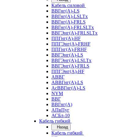
Кабель силовой
ВВГнг(А)-LS
ВВГнг(А)-LSLTx
ВВГнг(А)-FRLS
ВВГнг(А)-FRLSLTx
ВВГЭнг(А)-FRLSLTx
ППГнг(А)-HF
ППГЭнг(А)-FRHF
ППГнг(А)-FRHF
ВВГЭнг(А)-LS
ВВГЭнг(А)-LSLTx
ВВГЭнг(А)-FRLS
ППГЭнг(А)-HF
АВВГ
АВВГнг(А)-LS
АсВВГнг(А)-LS
NYM
ВВГ
ВВГнг(А)
АПвПуг
АСБл-10
Кабель гибкий
Назад
Кабель гибкий