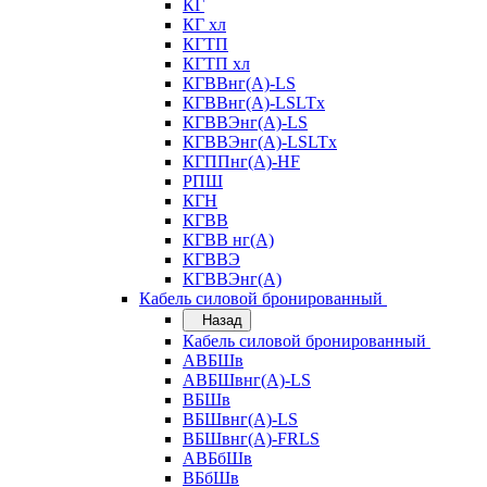
КГ
КГ хл
КГТП
КГТП хл
КГВВнг(А)-LS
КГВВнг(А)-LSLTx
КГВВЭнг(А)-LS
КГВВЭнг(А)-LSLTx
КГППнг(А)-HF
РПШ
КГН
КГВВ
КГВВ нг(А)
КГВВЭ
КГВВЭнг(А)
Кабель силовой бронированный
Назад
Кабель силовой бронированный
АВБШв
АВБШвнг(А)-LS
ВБШв
ВБШвнг(А)-LS
ВБШвнг(А)-FRLS
АВБбШв
ВБбШв