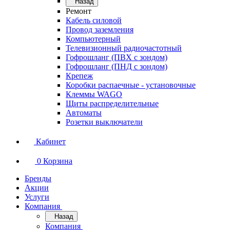
Назад
Ремонт
Кабель силовой
Провод заземления
Компьютерный
Телевизионный радиочастотный
Гофрошланг (ПВХ с зондом)
Гофрошланг (ПНД с зондом)
Крепеж
Коробки распаечные - установочные
Клеммы WAGO
Щиты распределительные
Автоматы
Розетки выключатели
Кабинет
0
Корзина
Бренды
Акции
Услуги
Компания
Назад
Компания