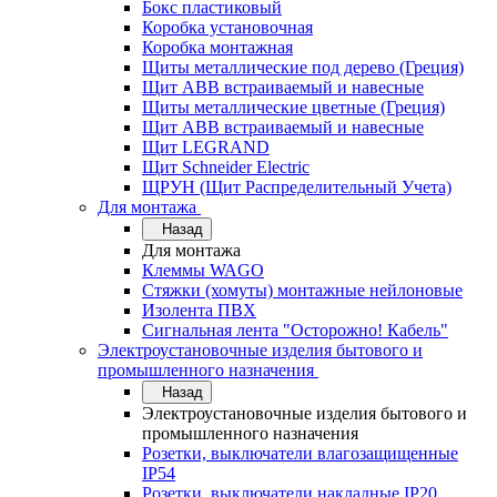
Бокс пластиковый
Коробка установочная
Коробка монтажная
Щиты металлические под дерево (Греция)
Щит ABB встраиваемый и навесные
Щиты металлические цветные (Греция)
Щит ABB встраиваемый и навесные
Щит LEGRAND
Щит Schneider Electric
ЩРУН (Щит Распределительный Учета)
Для монтажа
Назад
Для монтажа
Клеммы WAGO
Стяжки (хомуты) монтажные нейлоновые
Изолента ПВХ
Сигнальная лента "Осторожно! Кабель"
Электроустановочные изделия бытового и
промышленного назначения
Назад
Электроустановочные изделия бытового и
промышленного назначения
Розетки, выключатели влагозащищенные
IP54
Розетки, выключатели накладные IP20