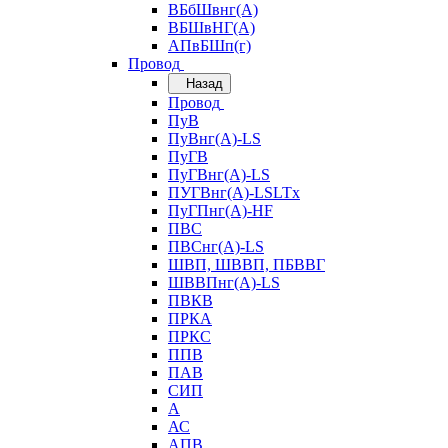
ВБбШвнг(А)
ВБШвНГ(А)
АПвБШп(г)
Провод
Назад
Провод
ПуВ
ПуВнг(А)-LS
ПуГВ
ПуГВнг(А)-LS
ПУГВнг(А)-LSLTx
ПуГПнг(А)-HF
ПВС
ПВСнг(А)-LS
ШВП, ШВВП, ПБВВГ
ШВВПнг(А)-LS
ПВКВ
ПРКА
ПРКС
ППВ
ПАВ
СИП
А
АС
АПВ