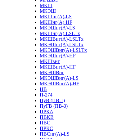
МКШ
МКЭШ
МКШнг(А)-LS
МКШнг(А)-HF
МКЭШнг(А)-LS
МКШнг(А)-LSLTx
МКШВнг(A)-LSLTx
МКЭШнг(А)-LSLTx
МКЭШВнг(A)-LSLTx
МКЭШнг(А)-HF
МКШвнг
МКШВнг(А)-HF
МКЭШВнг
МКЭШВнг(А)-LS
МКЭШВнг(А)-HF
НВ
П-274
ПуВ (ПВ-1)
ПуГВ (ПВ-3)
ПРКА
ПВКВ
ПВС
ПРКС
ПВСнг(А)-LS