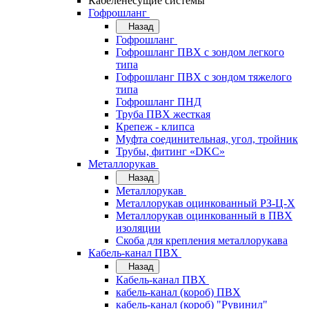
Кабеленесущие системы
Гофрошланг
Назад
Гофрошланг
Гофрошланг ПВХ с зондом легкого
типа
Гофрошланг ПВХ с зондом тяжелого
типа
Гофрошланг ПНД
Труба ПВХ жесткая
Крепеж - клипса
Муфта соединительная, угол, тройник
Трубы, фитинг «DKC»
Металлорукав
Назад
Металлорукав
Металлорукав оцинкованный РЗ-Ц-Х
Металлорукав оцинкованный в ПВХ
изоляции
Скоба для крепления металлорукава
Кабель-канал ПВХ
Назад
Кабель-канал ПВХ
кабель-канал (короб) ПВХ
кабель-канал (короб) "Рувинил"