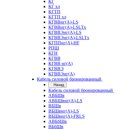
КГ
КГ хл
КГТП
КГТП хл
КГВВнг(А)-LS
КГВВнг(А)-LSLTx
КГВВЭнг(А)-LS
КГВВЭнг(А)-LSLTx
КГППнг(А)-HF
РПШ
КГН
КГВВ
КГВВ нг(А)
КГВВЭ
КГВВЭнг(А)
Кабель силовой бронированный
Назад
Кабель силовой бронированный
АВБШв
АВБШвнг(А)-LS
ВБШв
ВБШвнг(А)-LS
ВБШвнг(А)-FRLS
АВБбШв
ВБбШв