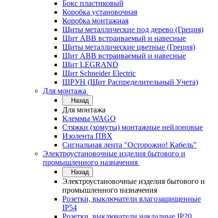
Бокс пластиковый
Коробка установочная
Коробка монтажная
Щиты металлические под дерево (Греция)
Щит ABB встраиваемый и навесные
Щиты металлические цветные (Греция)
Щит ABB встраиваемый и навесные
Щит LEGRAND
Щит Schneider Electric
ЩРУН (Щит Распределительный Учета)
Для монтажа
Назад
Для монтажа
Клеммы WAGO
Стяжки (хомуты) монтажные нейлоновые
Изолента ПВХ
Сигнальная лента "Осторожно! Кабель"
Электроустановочные изделия бытового и
промышленного назначения
Назад
Электроустановочные изделия бытового и
промышленного назначения
Розетки, выключатели влагозащищенные
IP54
Розетки, выключатели накладные IP20