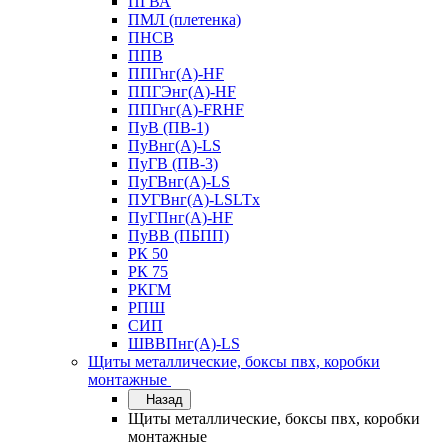
ПГВА
ПМЛ (плетенка)
ПНСВ
ППВ
ППГнг(А)-HF
ППГЭнг(А)-HF
ППГнг(А)-FRHF
ПуВ (ПВ-1)
ПуВнг(А)-LS
ПуГВ (ПВ-3)
ПуГВнг(А)-LS
ПУГВнг(А)-LSLTx
ПуГПнг(А)-HF
ПуВВ (ПБПП)
РК 50
РК 75
РКГМ
РПШ
СИП
ШВВПнг(А)-LS
Щиты металлические, боксы пвх, коробки
монтажные
Назад
Щиты металлические, боксы пвх, коробки
монтажные