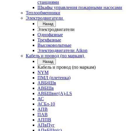
станциями
Шкафы управления пожарными насосами
Теплообменники
Электродвигатели
Назад
Электродвигатели
Однофазные
Трехфазные
Высоковольтные
Электродвигатели Aikon
Кабель и провод (по маркам)
Назад
Кабель и провод (по маркам)
NYM
ПМЛ (плетенка)
АВБбШв
АВБШв
АВБШвнг(А)-LS
АС
АСБл-10
АПВ
ПАВ
АППВ
АПвПуг
АПвБШп(г)