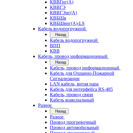
КВВГнг(А)
КВВГЭ
КВВГЭнг(А)
КВБШв
КВБШвнг(А)-LS
Кабель водопогружной
Назад
Кабель водопогружной
ВПП
КВВ
Кабель, провод информационный
Назад
Кабель, провод информационный
Кабель для Охранно-Пожарной
Сигнализации
LAN кабель, витая пара
Кабель для интерфейса RS-485
Кабель, провод связи
Кабель коаксиальный
Разное
Назад
Разное
Провод прогревочный
Провод автомобильный
Провод авиационный