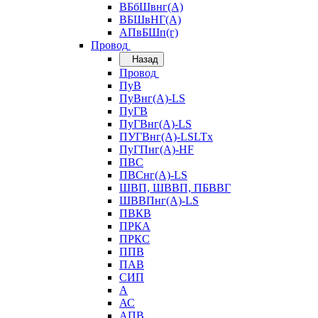
ВБбШвнг(А)
ВБШвНГ(А)
АПвБШп(г)
Провод
Назад
Провод
ПуВ
ПуВнг(А)-LS
ПуГВ
ПуГВнг(А)-LS
ПУГВнг(А)-LSLTx
ПуГПнг(А)-HF
ПВС
ПВСнг(А)-LS
ШВП, ШВВП, ПБВВГ
ШВВПнг(А)-LS
ПВКВ
ПРКА
ПРКС
ППВ
ПАВ
СИП
А
АС
АПВ