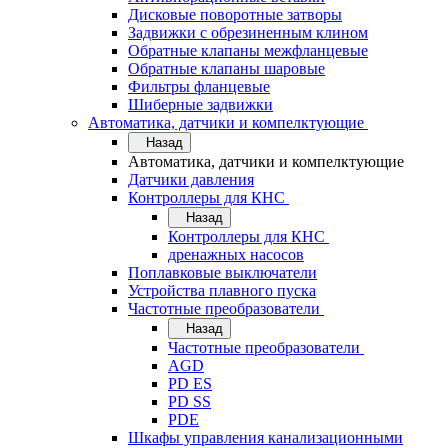
Дисковые поворотные затворы
Задвижки с обрезиненным клином
Обратные клапаны межфланцевые
Обратные клапаны шаровые
Фильтры фланцевые
Шиберные задвижки
Автоматика, датчики и компелктующие
Назад
Автоматика, датчики и компелктующие
Датчики давления
Контроллеры для КНС
Назад
Контроллеры для КНС
дренажных насосов
Поплавковые выключатели
Устройства плавного пуска
Частотные преобразователи
Назад
Частотные преобразователи
AGD
PD ES
PD SS
PDE
Шкафы управления канализационными