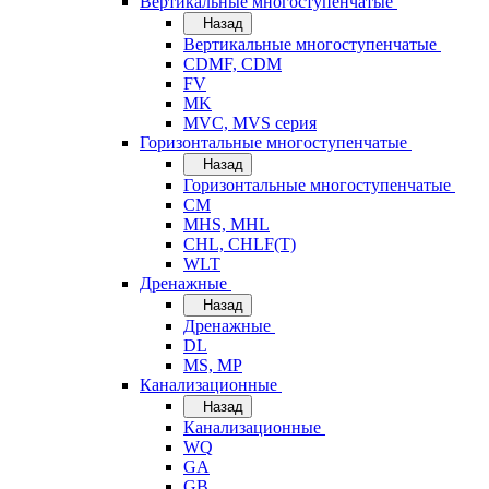
Вертикальные многоступенчатые
Назад
Вертикальные многоступенчатые
CDMF, CDM
FV
MK
MVC, MVS серия
Горизонтальные многоступенчатые
Назад
Горизонтальные многоступенчатые
CM
MHS, MHL
CHL, CHLF(T)
WLT
Дренажные
Назад
Дренажные
DL
MS, MP
Канализационные
Назад
Канализационные
WQ
GA
GB