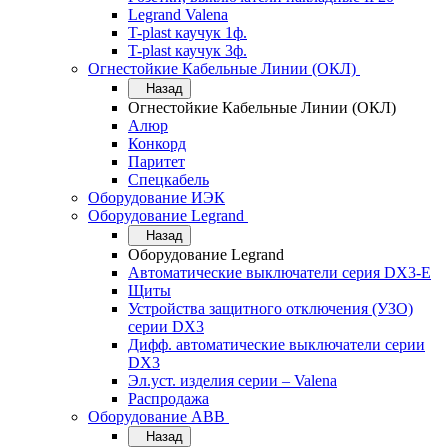
Legrand Valena
T-plast каучук 1ф.
T-plast каучук 3ф.
Огнестойкие Кабельные Линии (ОКЛ)
Назад
Огнестойкие Кабельные Линии (ОКЛ)
Алюр
Конкорд
Паритет
Спецкабель
Оборудование ИЭК
Оборудование Legrand
Назад
Оборудование Legrand
Автоматические выключатели серия DX3-E
Щиты
Устройства защитного отключения (УЗО)
серии DX3
Дифф. автоматические выключатели серии
DX3
Эл.уст. изделия серии – Valena
Распродажа
Оборудование АВВ
Назад