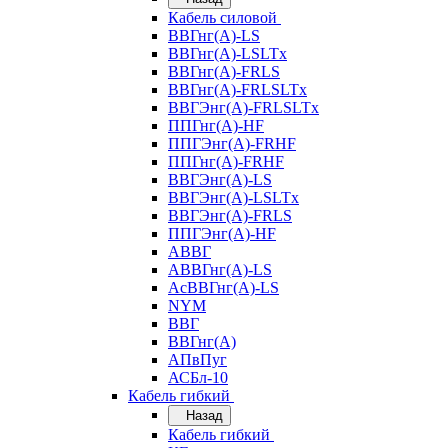
Кабель силовой
ВВГнг(А)-LS
ВВГнг(А)-LSLTx
ВВГнг(А)-FRLS
ВВГнг(А)-FRLSLTx
ВВГЭнг(А)-FRLSLTx
ППГнг(А)-HF
ППГЭнг(А)-FRHF
ППГнг(А)-FRHF
ВВГЭнг(А)-LS
ВВГЭнг(А)-LSLTx
ВВГЭнг(А)-FRLS
ППГЭнг(А)-HF
АВВГ
АВВГнг(А)-LS
АсВВГнг(А)-LS
NYM
ВВГ
ВВГнг(А)
АПвПуг
АСБл-10
Кабель гибкий
Назад
Кабель гибкий