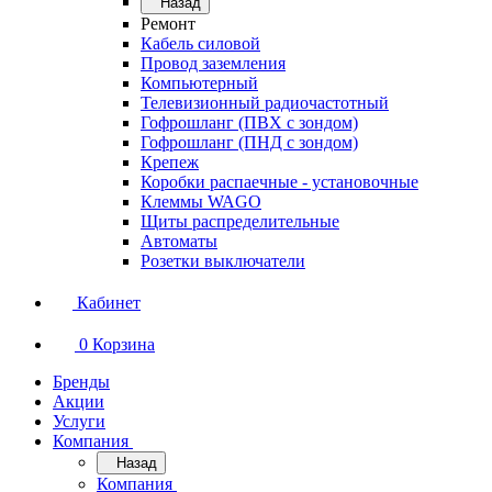
Назад
Ремонт
Кабель силовой
Провод заземления
Компьютерный
Телевизионный радиочастотный
Гофрошланг (ПВХ с зондом)
Гофрошланг (ПНД с зондом)
Крепеж
Коробки распаечные - установочные
Клеммы WAGO
Щиты распределительные
Автоматы
Розетки выключатели
Кабинет
0
Корзина
Бренды
Акции
Услуги
Компания
Назад
Компания