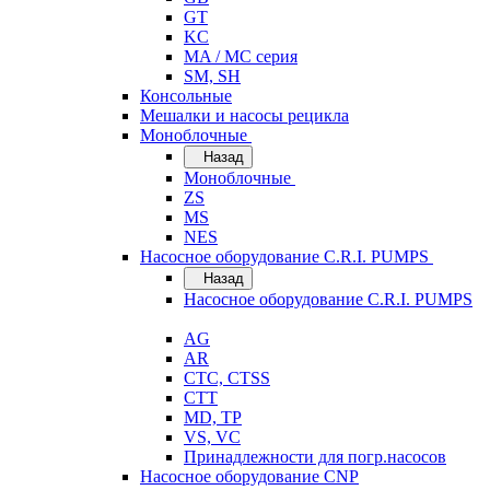
GT
KC
MA / MC серия
SM, SH
Консольные
Мешалки и насосы рецикла
Моноблочные
Назад
Моноблочные
ZS
MS
NES
Насосное оборудование C.R.I. PUMPS
Назад
Насосное оборудование C.R.I. PUMPS
AG
AR
CTC, CTSS
CTT
MD, TP
VS, VC
Принадлежности для погр.насосов
Насосное оборудование CNP