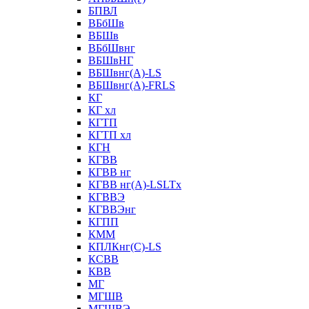
БПВЛ
ВБбШв
ВБШв
ВБбШвнг
ВБШвНГ
ВБШвнг(А)-LS
ВБШвнг(А)-FRLS
КГ
КГ хл
КГТП
КГТП хл
КГН
КГВВ
КГВВ нг
КГВВ нг(А)-LSLTx
КГВВЭ
КГВВЭнг
КГПП
КММ
КПЛКнг(C)-LS
КСВВ
КВВ
МГ
МГШВ
МГШВЭ