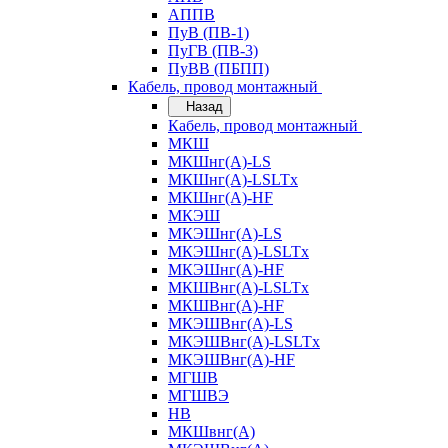
АППВ
ПуВ (ПВ-1)
ПуГВ (ПВ-3)
ПуВВ (ПБПП)
Кабель, провод монтажный
Назад
Кабель, провод монтажный
МКШ
МКШнг(А)-LS
МКШнг(А)-LSLTx
МКШнг(А)-HF
МКЭШ
МКЭШнг(А)-LS
МКЭШнг(А)-LSLTx
МКЭШнг(А)-HF
МКШВнг(A)-LSLTx
МКШВнг(А)-HF
МКЭШВнг(А)-LS
МКЭШВнг(A)-LSLTx
МКЭШВнг(А)-HF
МГШВ
МГШВЭ
НВ
МКШвнг(А)