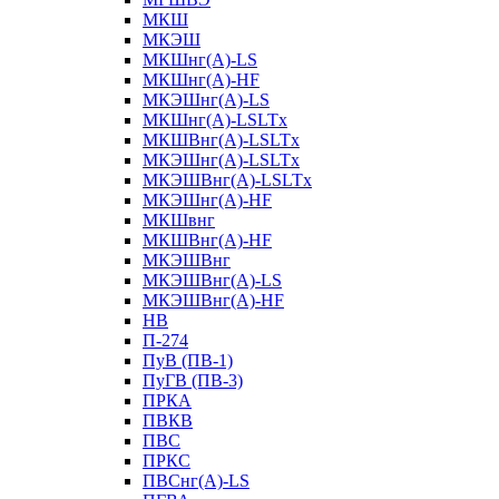
МКШ
МКЭШ
МКШнг(А)-LS
МКШнг(А)-HF
МКЭШнг(А)-LS
МКШнг(А)-LSLTx
МКШВнг(A)-LSLTx
МКЭШнг(А)-LSLTx
МКЭШВнг(A)-LSLTx
МКЭШнг(А)-HF
МКШвнг
МКШВнг(А)-HF
МКЭШВнг
МКЭШВнг(А)-LS
МКЭШВнг(А)-HF
НВ
П-274
ПуВ (ПВ-1)
ПуГВ (ПВ-3)
ПРКА
ПВКВ
ПВС
ПРКС
ПВСнг(А)-LS