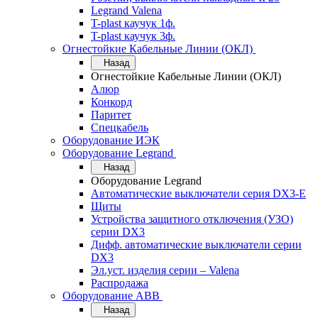
Legrand Valena
T-plast каучук 1ф.
T-plast каучук 3ф.
Огнестойкие Кабельные Линии (ОКЛ)
Назад
Огнестойкие Кабельные Линии (ОКЛ)
Алюр
Конкорд
Паритет
Спецкабель
Оборудование ИЭК
Оборудование Legrand
Назад
Оборудование Legrand
Автоматические выключатели серия DX3-E
Щиты
Устройства защитного отключения (УЗО)
серии DX3
Дифф. автоматические выключатели серии
DX3
Эл.уст. изделия серии – Valena
Распродажа
Оборудование АВВ
Назад