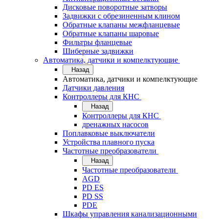
Дисковые поворотные затворы
Задвижки с обрезиненным клином
Обратные клапаны межфланцевые
Обратные клапаны шаровые
Фильтры фланцевые
Шиберные задвижки
Автоматика, датчики и компелктующие
Назад
Автоматика, датчики и компелктующие
Датчики давления
Контроллеры для КНС
Назад
Контроллеры для КНС
дренажных насосов
Поплавковые выключатели
Устройства плавного пуска
Частотные преобразователи
Назад
Частотные преобразователи
AGD
PD ES
PD SS
PDE
Шкафы управления канализационными