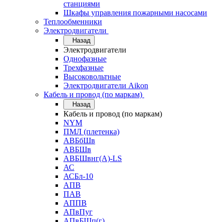
станциями
Шкафы управления пожарными насосами
Теплообменники
Электродвигатели
Назад
Электродвигатели
Однофазные
Трехфазные
Высоковольтные
Электродвигатели Aikon
Кабель и провод (по маркам)
Назад
Кабель и провод (по маркам)
NYM
ПМЛ (плетенка)
АВБбШв
АВБШв
АВБШвнг(А)-LS
АС
АСБл-10
АПВ
ПАВ
АППВ
АПвПуг
АПвБШп(г)