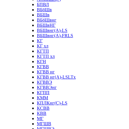
БПВЛ
ВБбШв
ВБШв
ВБбШвнг
ВБШвНГ
ВБШвнг(А)-LS
ВБШвнг(А)-FRLS
КГ
КГ хл
КГТП
КГТП хл
КГН
КГВВ
КГВВ нг
КГВВ нг(А)-LSLTx
КГВВЭ
КГВВЭнг
КГПП
КММ
КПЛКнг(C)-LS
КСВВ
КВВ
МГ
МГШВ
МГШВЭ