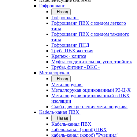
Кабеленесущие системы
Гофрошланг
Назад
Гофрошланг
Гофрошланг ПВХ с зондом легкого
типа
Гофрошланг ПВХ с зондом тяжелого
типа
Гофрошланг ПНД
Труба ПВХ жесткая
Крепеж - клипса
Муфта соединительная, угол, тройник
Трубы, фитинг «DKC»
Металлорукав
Назад
Металлорукав
Металлорукав оцинкованный РЗ-Ц-Х
Металлорукав оцинкованный в ПВХ
изоляции
Скоба для крепления металлорукава
Кабель-канал ПВХ
Назад
Кабель-канал ПВХ
кабель-канал (короб) ПВХ
кабель-канал (короб) "Рувинил"