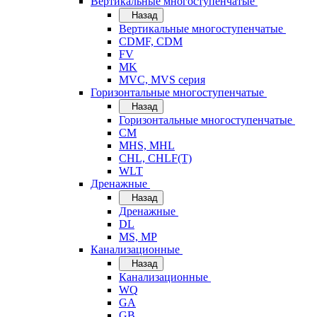
Вертикальные многоступенчатые
Назад
Вертикальные многоступенчатые
CDMF, CDM
FV
MK
MVC, MVS серия
Горизонтальные многоступенчатые
Назад
Горизонтальные многоступенчатые
CM
MHS, MHL
CHL, CHLF(T)
WLT
Дренажные
Назад
Дренажные
DL
MS, MP
Канализационные
Назад
Канализационные
WQ
GA
GB