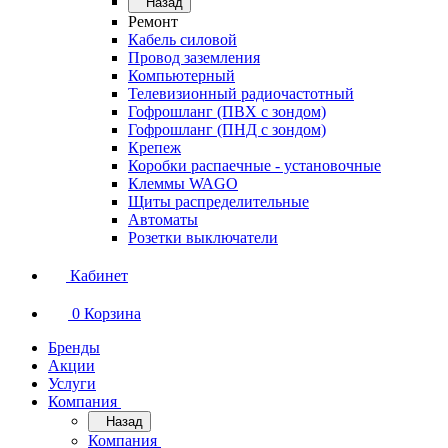
Назад
Ремонт
Кабель силовой
Провод заземления
Компьютерный
Телевизионный радиочастотный
Гофрошланг (ПВХ с зондом)
Гофрошланг (ПНД с зондом)
Крепеж
Коробки распаечные - установочные
Клеммы WAGO
Щиты распределительные
Автоматы
Розетки выключатели
Кабинет
0
Корзина
Бренды
Акции
Услуги
Компания
Назад
Компания