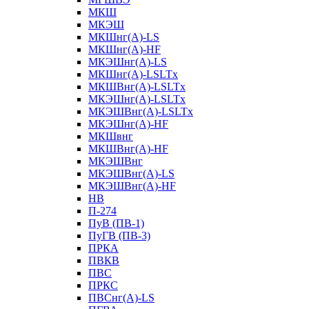
МКШ
МКЭШ
МКШнг(А)-LS
МКШнг(А)-HF
МКЭШнг(А)-LS
МКШнг(А)-LSLTx
МКШВнг(A)-LSLTx
МКЭШнг(А)-LSLTx
МКЭШВнг(A)-LSLTx
МКЭШнг(А)-HF
МКШвнг
МКШВнг(А)-HF
МКЭШВнг
МКЭШВнг(А)-LS
МКЭШВнг(А)-HF
НВ
П-274
ПуВ (ПВ-1)
ПуГВ (ПВ-3)
ПРКА
ПВКВ
ПВС
ПРКС
ПВСнг(А)-LS