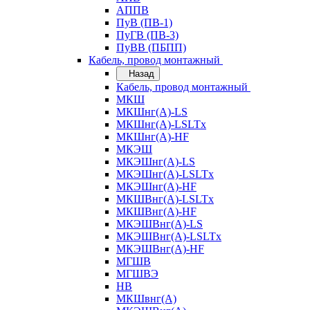
АППВ
ПуВ (ПВ-1)
ПуГВ (ПВ-3)
ПуВВ (ПБПП)
Кабель, провод монтажный
Назад
Кабель, провод монтажный
МКШ
МКШнг(А)-LS
МКШнг(А)-LSLTx
МКШнг(А)-HF
МКЭШ
МКЭШнг(А)-LS
МКЭШнг(А)-LSLTx
МКЭШнг(А)-HF
МКШВнг(A)-LSLTx
МКШВнг(А)-HF
МКЭШВнг(А)-LS
МКЭШВнг(A)-LSLTx
МКЭШВнг(А)-HF
МГШВ
МГШВЭ
НВ
МКШвнг(А)