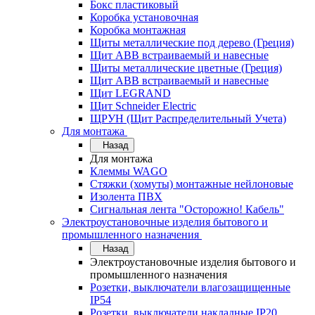
Бокс пластиковый
Коробка установочная
Коробка монтажная
Щиты металлические под дерево (Греция)
Щит ABB встраиваемый и навесные
Щиты металлические цветные (Греция)
Щит ABB встраиваемый и навесные
Щит LEGRAND
Щит Schneider Electric
ЩРУН (Щит Распределительный Учета)
Для монтажа
Назад
Для монтажа
Клеммы WAGO
Стяжки (хомуты) монтажные нейлоновые
Изолента ПВХ
Сигнальная лента "Осторожно! Кабель"
Электроустановочные изделия бытового и
промышленного назначения
Назад
Электроустановочные изделия бытового и
промышленного назначения
Розетки, выключатели влагозащищенные
IP54
Розетки, выключатели накладные IP20