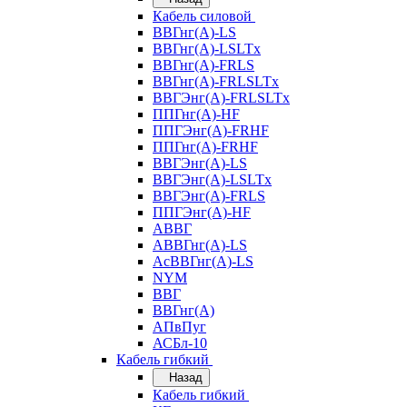
Кабель силовой
ВВГнг(А)-LS
ВВГнг(А)-LSLTx
ВВГнг(А)-FRLS
ВВГнг(А)-FRLSLTx
ВВГЭнг(А)-FRLSLTx
ППГнг(А)-HF
ППГЭнг(А)-FRHF
ППГнг(А)-FRHF
ВВГЭнг(А)-LS
ВВГЭнг(А)-LSLTx
ВВГЭнг(А)-FRLS
ППГЭнг(А)-HF
АВВГ
АВВГнг(А)-LS
АсВВГнг(А)-LS
NYM
ВВГ
ВВГнг(А)
АПвПуг
АСБл-10
Кабель гибкий
Назад
Кабель гибкий