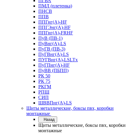
ПГВА
ПМЛ (плетенка)
ПНСВ
ППВ
ППГнг(А)-HF
ППГЭнг(А)-HF
ППГнг(А)-FRHF
ПуВ (ПВ-1)
ПуВнг(А)-LS
ПуГВ (ПВ-3)
ПуГВнг(А)-LS
ПУГВнг(А)-LSLTx
ПуГПнг(А)-HF
ПуВВ (ПБПП)
РК 50
РК 75
РКГМ
РПШ
СИП
ШВВПнг(А)-LS
Щиты металлические, боксы пвх, коробки
монтажные
Назад
Щиты металлические, боксы пвх, коробки
монтажные