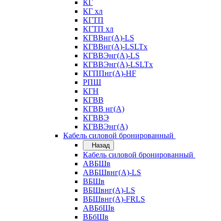
КГ
КГ хл
КГТП
КГТП хл
КГВВнг(А)-LS
КГВВнг(А)-LSLTx
КГВВЭнг(А)-LS
КГВВЭнг(А)-LSLTx
КГППнг(А)-HF
РПШ
КГН
КГВВ
КГВВ нг(А)
КГВВЭ
КГВВЭнг(А)
Кабель силовой бронированный
Назад
Кабель силовой бронированный
АВБШв
АВБШвнг(А)-LS
ВБШв
ВБШвнг(А)-LS
ВБШвнг(А)-FRLS
АВБбШв
ВБбШв