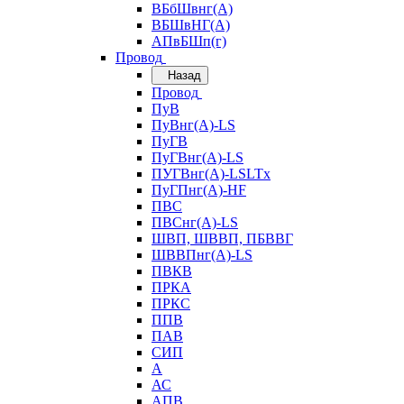
ВБбШвнг(А)
ВБШвНГ(А)
АПвБШп(г)
Провод
Назад
Провод
ПуВ
ПуВнг(А)-LS
ПуГВ
ПуГВнг(А)-LS
ПУГВнг(А)-LSLTx
ПуГПнг(А)-HF
ПВС
ПВСнг(А)-LS
ШВП, ШВВП, ПБВВГ
ШВВПнг(А)-LS
ПВКВ
ПРКА
ПРКС
ППВ
ПАВ
СИП
А
АС
АПВ