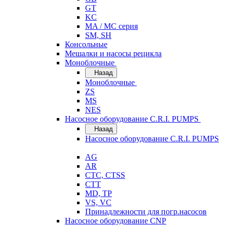
GT
KC
MA / MC серия
SM, SH
Консольные
Мешалки и насосы рецикла
Моноблочные
Назад
Моноблочные
ZS
MS
NES
Насосное оборудование C.R.I. PUMPS
Назад
Насосное оборудование C.R.I. PUMPS
AG
AR
CTC, CTSS
CTT
MD, TP
VS, VC
Принадлежности для погр.насосов
Насосное оборудование CNP