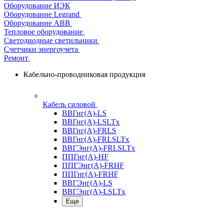
Оборудование ИЭК
Оборудование Legrand
Оборудование АВВ
Тепловое оборудование
Светодиодные светильники
Счетчики энергоучета
Ремонт
Кабельно-проводниковая продукция
Кабель силовой
ВВГнг(А)-LS
ВВГнг(А)-LSLTx
ВВГнг(А)-FRLS
ВВГнг(А)-FRLSLTx
ВВГЭнг(А)-FRLSLTx
ППГнг(А)-HF
ППГЭнг(А)-FRHF
ППГнг(А)-FRHF
ВВГЭнг(А)-LS
ВВГЭнг(А)-LSLTx
Еще