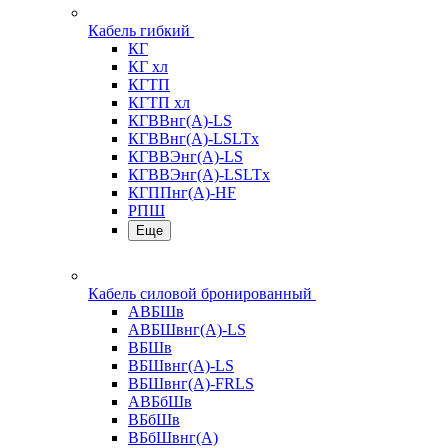
Кабель гибкий
КГ
КГ хл
КГТП
КГТП хл
КГВВнг(А)-LS
КГВВнг(А)-LSLTx
КГВВЭнг(А)-LS
КГВВЭнг(А)-LSLTx
КГППнг(А)-HF
РПШ
Еще
Кабель силовой бронированный
АВБШв
АВБШвнг(А)-LS
ВБШв
ВБШвнг(А)-LS
ВБШвнг(А)-FRLS
АВБбШв
ВБбШв
ВБбШвнг(А)