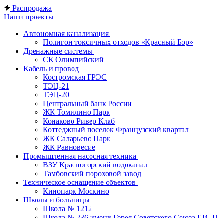
Распродажа
Наши проекты
Автономная канализация
Полигон токсичных отходов «Красный Бор»
Дренажные системы
СК Олимпийский
Кабель и провод
Костромская ГРЭС
ТЭЦ-21
ТЭЦ-20
Центральный банк России
ЖК Томилино Парк
Конаково Ривер Клаб
Коттеджный поселок Французский квартал
ЖК Саларьево Парк
ЖК Равновесие
Промышленная насосная техника
ВЗУ Красногорский водоканал
Тамбовский пороховой завод
Техническое оснащение объектов
Кинопарк Москино
Школы и больницы
Школа № 1212
Школа № 236 имени Героя Советского Союза Г.И. 