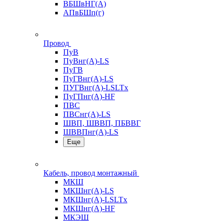
ВБШвНГ(А)
АПвБШп(г)
Провод
ПуВ
ПуВнг(А)-LS
ПуГВ
ПуГВнг(А)-LS
ПУГВнг(А)-LSLTx
ПуГПнг(А)-HF
ПВС
ПВСнг(А)-LS
ШВП, ШВВП, ПБВВГ
ШВВПнг(А)-LS
Еще
Кабель, провод монтажный
МКШ
МКШнг(А)-LS
МКШнг(А)-LSLTx
МКШнг(А)-HF
МКЭШ