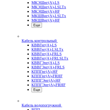
МКЭШнг(А)-LS
МКЭШнг(А)-LSLTx
МКЭШнг(А)-HF
МКШВнг(A)-LSLTx
МКШВнг(А)-HF
Еще
Кабель контрольный
КВВГнг(А)-LS
КВВГнг(А)-LSLTx
КВВГнг(А)-FRLS
КВВГнг(А)-FRLSLTx
КВВГЭнг(А)-LS
КВВГЭнг(А)-FRLS
КППГнг(А)-HF
КППГнг(А)-FRHF
КППГЭнг(А)-HF
КППГЭнг(А)-FRHF
Еще
Кабель водопогружной
ВПП