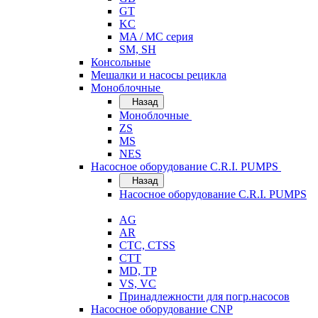
GT
KC
MA / MC серия
SM, SH
Консольные
Мешалки и насосы рецикла
Моноблочные
Назад
Моноблочные
ZS
MS
NES
Насосное оборудование C.R.I. PUMPS
Назад
Насосное оборудование C.R.I. PUMPS
AG
AR
CTC, CTSS
CTT
MD, TP
VS, VC
Принадлежности для погр.насосов
Насосное оборудование CNP