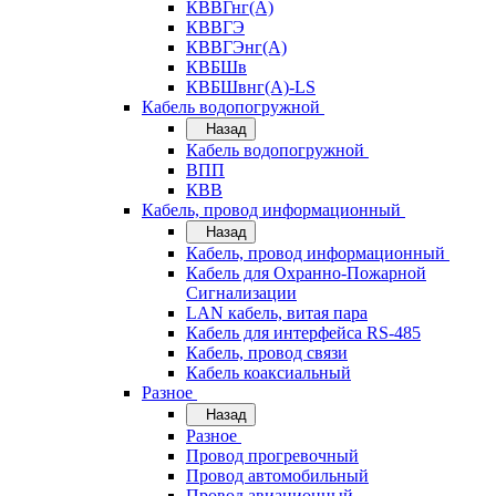
КВВГнг(А)
КВВГЭ
КВВГЭнг(А)
КВБШв
КВБШвнг(А)-LS
Кабель водопогружной
Назад
Кабель водопогружной
ВПП
КВВ
Кабель, провод информационный
Назад
Кабель, провод информационный
Кабель для Охранно-Пожарной
Сигнализации
LAN кабель, витая пара
Кабель для интерфейса RS-485
Кабель, провод связи
Кабель коаксиальный
Разное
Назад
Разное
Провод прогревочный
Провод автомобильный
Провод авиационный