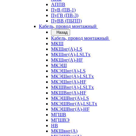
АППВ
ПуВ (ПВ-1)
ПуГВ (ПВ-3)
ПуВВ (ПБПП)
Кабель, провод монтажный
Назад
Кабель, провод монтажный
МКШ
МКШнг(А)-LS
МКШнг(А)-LSLTx
МКШнг(А)-HF
МКЭШ
МКЭШнг(А)-LS
МКЭШнг(А)-LSLTx
МКЭШнг(А)-HF
МКШВнг(A)-LSLTx
МКШВнг(А)-HF
МКЭШВнг(А)-LS
МКЭШВнг(A)-LSLTx
МКЭШВнг(А)-HF
МГШВ
МГШВЭ
НВ
МКШвнг(А)