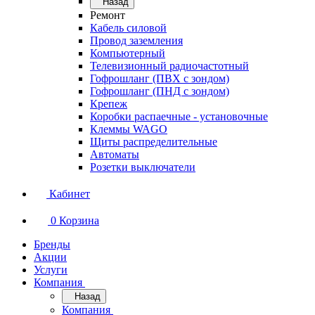
Назад
Ремонт
Кабель силовой
Провод заземления
Компьютерный
Телевизионный радиочастотный
Гофрошланг (ПВХ с зондом)
Гофрошланг (ПНД с зондом)
Крепеж
Коробки распаечные - установочные
Клеммы WAGO
Щиты распределительные
Автоматы
Розетки выключатели
Кабинет
0
Корзина
Бренды
Акции
Услуги
Компания
Назад
Компания