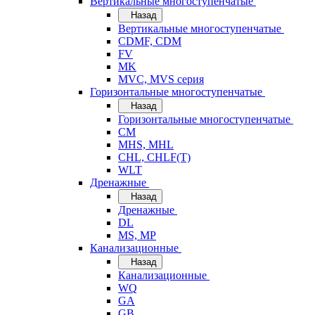
Вертикальные многоступенчатые
Назад
Вертикальные многоступенчатые
CDMF, CDM
FV
MK
MVC, MVS серия
Горизонтальные многоступенчатые
Назад
Горизонтальные многоступенчатые
CM
MHS, MHL
CHL, CHLF(T)
WLT
Дренажные
Назад
Дренажные
DL
MS, MP
Канализационные
Назад
Канализационные
WQ
GA
GB