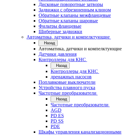
Дисковые поворотные затворы
Задвижки с обрезиненным клином
Обратные клапаны межфланцевые
Обратные клапаны шаровые
Фильтры фланцевые
Шиберные задвижки
Автоматика, датчики и компелктующие
Назад
Автоматика, датчики и компелктующие
Датчики давления
Контроллеры для КНС
Назад
Контроллеры для КНС
дренажных насосов
Поплавковые выключатели
Устройства плавного пуска
Частотные преобразователи
Назад
Частотные преобразователи
AGD
PD ES
PD SS
PDE
Шкафы управления канализационными