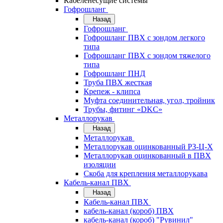
Кабеленесущие системы
Гофрошланг
Назад
Гофрошланг
Гофрошланг ПВХ с зондом легкого
типа
Гофрошланг ПВХ с зондом тяжелого
типа
Гофрошланг ПНД
Труба ПВХ жесткая
Крепеж - клипса
Муфта соединительная, угол, тройник
Трубы, фитинг «DKC»
Металлорукав
Назад
Металлорукав
Металлорукав оцинкованный РЗ-Ц-Х
Металлорукав оцинкованный в ПВХ
изоляции
Скоба для крепления металлорукава
Кабель-канал ПВХ
Назад
Кабель-канал ПВХ
кабель-канал (короб) ПВХ
кабель-канал (короб) "Рувинил"