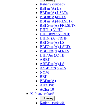
Кабель силовой
ВВГнг(А)-LS
ВВГнг(А)-LSLTx
ВВГнг(А)-FRLS
ВВГнг(А)-FRLSLTx
ВВГЭнг(А)-FRLSLTx
ППГнг(А)-HF
ППГЭнг(А)-FRHF
ППГнг(А)-FRHF
ВВГЭнг(А)-LS
ВВГЭнг(А)-LSLTx
ВВГЭнг(А)-FRLS
ППГЭнг(А)-HF
АВВГ
АВВГнг(А)-LS
АсВВГнг(А)-LS
NYM
ВВГ
ВВГнг(А)
АПвПуг
АСБл-10
Кабель гибкий
Назад
Кабель гибкий