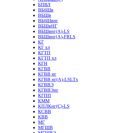
БПВЛ
ВБбШв
ВБШв
ВБбШвнг
ВБШвНГ
ВБШвнг(А)-LS
ВБШвнг(А)-FRLS
КГ
КГ хл
КГТП
КГТП хл
КГН
КГВВ
КГВВ нг
КГВВ нг(А)-LSLTx
КГВВЭ
КГВВЭнг
КГПП
КММ
КПЛКнг(C)-LS
КСВВ
КВВ
МГ
МГШВ
МГШВЭ