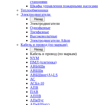
станциями
Шкафы управления пожарными насосами
Теплообменники
Электродвигатели
Назад
Электродвигатели
Однофазные
Трехфазные
Высоковольтные
Электродвигатели Aikon
Кабель и провод (по маркам)
Назад
Кабель и провод (по маркам)
NYM
ПМЛ (плетенка)
АВБбШв
АВБШв
АВБШвнг(А)-LS
АС
АСБл-10
АПВ
ПАВ
АППВ
АПвПуг
АПвБШп(г)