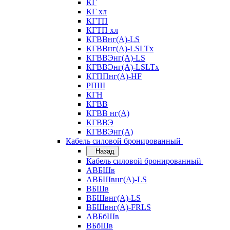
КГ
КГ хл
КГТП
КГТП хл
КГВВнг(А)-LS
КГВВнг(А)-LSLTx
КГВВЭнг(А)-LS
КГВВЭнг(А)-LSLTx
КГППнг(А)-HF
РПШ
КГН
КГВВ
КГВВ нг(А)
КГВВЭ
КГВВЭнг(А)
Кабель силовой бронированный
Назад
Кабель силовой бронированный
АВБШв
АВБШвнг(А)-LS
ВБШв
ВБШвнг(А)-LS
ВБШвнг(А)-FRLS
АВБбШв
ВБбШв