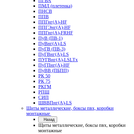
ПГВА
ПМЛ (плетенка)
ПНСВ
ППВ
ППГнг(А)-HF
ППГЭнг(А)-HF
ППГнг(А)-FRHF
ПуВ (ПВ-1)
ПуВнг(А)-LS
ПуГВ (ПВ-3)
ПуГВнг(А)-LS
ПУГВнг(А)-LSLTx
ПуГПнг(А)-HF
ПуВВ (ПБПП)
РК 50
РК 75
РКГМ
РПШ
СИП
ШВВПнг(А)-LS
Щиты металлические, боксы пвх, коробки
монтажные
Назад
Щиты металлические, боксы пвх, коробки
монтажные