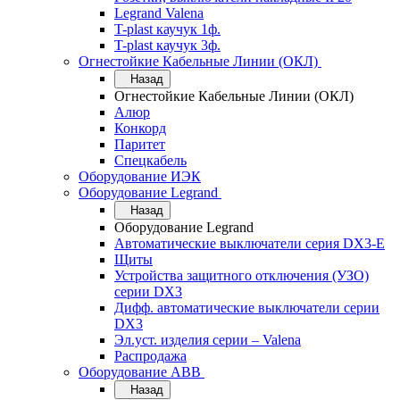
Legrand Valena
T-plast каучук 1ф.
T-plast каучук 3ф.
Огнестойкие Кабельные Линии (ОКЛ)
Назад
Огнестойкие Кабельные Линии (ОКЛ)
Алюр
Конкорд
Паритет
Спецкабель
Оборудование ИЭК
Оборудование Legrand
Назад
Оборудование Legrand
Автоматические выключатели серия DX3-E
Щиты
Устройства защитного отключения (УЗО)
серии DX3
Дифф. автоматические выключатели серии
DX3
Эл.уст. изделия серии – Valena
Распродажа
Оборудование АВВ
Назад