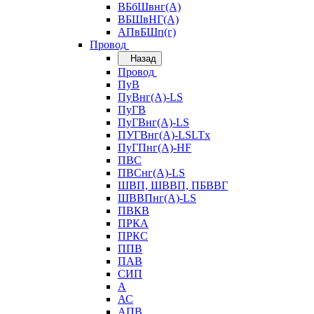
ВБбШвнг(А)
ВБШвНГ(А)
АПвБШп(г)
Провод
Назад
Провод
ПуВ
ПуВнг(А)-LS
ПуГВ
ПуГВнг(А)-LS
ПУГВнг(А)-LSLTx
ПуГПнг(А)-HF
ПВС
ПВСнг(А)-LS
ШВП, ШВВП, ПБВВГ
ШВВПнг(А)-LS
ПВКВ
ПРКА
ПРКС
ППВ
ПАВ
СИП
А
АС
АПВ