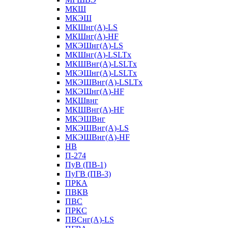
МКШ
МКЭШ
МКШнг(А)-LS
МКШнг(А)-HF
МКЭШнг(А)-LS
МКШнг(А)-LSLTx
МКШВнг(A)-LSLTx
МКЭШнг(А)-LSLTx
МКЭШВнг(A)-LSLTx
МКЭШнг(А)-HF
МКШвнг
МКШВнг(А)-HF
МКЭШВнг
МКЭШВнг(А)-LS
МКЭШВнг(А)-HF
НВ
П-274
ПуВ (ПВ-1)
ПуГВ (ПВ-3)
ПРКА
ПВКВ
ПВС
ПРКС
ПВСнг(А)-LS