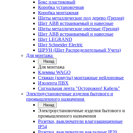
Бокс пластиковый
Коробка установочная
Коробка монтажная
Щиты металлические под дерево (Греция)
Щит ABB встраиваемый и навесные
Щиты металлические цветные (Греция)
Щит ABB встраиваемый и навесные
Щит LEGRAND
Щит Schneider Electric
ЩРУН (Щит Распределительный Учета)
Для монтажа
Назад
Для монтажа
Клеммы WAGO
Стяжки (хомуты) монтажные нейлоновые
Изолента ПВХ
Сигнальная лента "Осторожно! Кабель"
Электроустановочные изделия бытового и
промышленного назначения
Назад
Электроустановочные изделия бытового и
промышленного назначения
Розетки, выключатели влагозащищенные
IP54
Розетки, выключатели накладные IP20