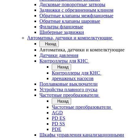
Дисковые поворотные затворы
Задвижки с обрезиненным клином
Обратные клапаны межфланцевые
Обратные клапаны шаровые
Фильтры фланцевые
Шиберные задвижки
Автоматика, датчики и компелктующие
Назад
Автоматика, датчики и компелктующие
Датчики давления
Контроллеры для КНС
Назад
Контроллеры для КНС
дренажных насосов
Поплавковые выключатели
Устройства плавного пуска
Частотные преобразователи
Назад
Частотные преобразователи
AGD
PD ES
PD SS
PDE
Шкафы управления канализационными