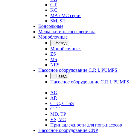
GT
KC
MA / MC серия
SM, SH
Консольные
Мешалки и насосы рецикла
Моноблочные
Назад
Моноблочные
ZS
MS
NES
Насосное оборудование C.R.I. PUMPS
Назад
Насосное оборудование C.R.I. PUMPS
AG
AR
CTC, CTSS
CTT
MD, TP
VS, VC
Принадлежности для погр.насосов
Насосное оборудование CNP