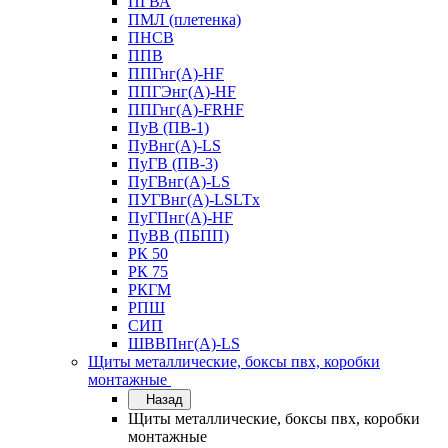
ПГВА
ПМЛ (плетенка)
ПНСВ
ППВ
ППГнг(А)-HF
ППГЭнг(А)-HF
ППГнг(А)-FRHF
ПуВ (ПВ-1)
ПуВнг(А)-LS
ПуГВ (ПВ-3)
ПуГВнг(А)-LS
ПУГВнг(А)-LSLTx
ПуГПнг(А)-HF
ПуВВ (ПБПП)
РК 50
РК 75
РКГМ
РПШ
СИП
ШВВПнг(А)-LS
Щиты металлические, боксы пвх, коробки
монтажные
Назад
Щиты металлические, боксы пвх, коробки
монтажные