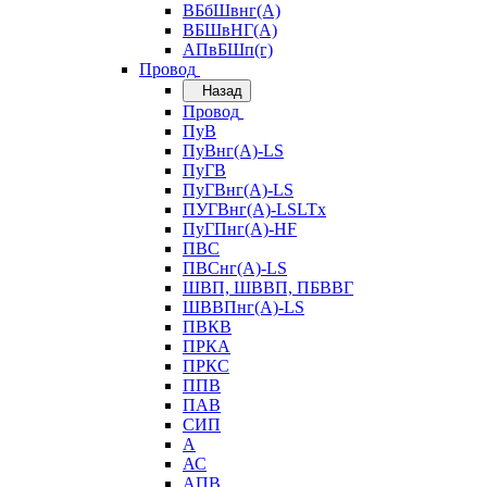
ВБбШвнг(А)
ВБШвНГ(А)
АПвБШп(г)
Провод
Назад
Провод
ПуВ
ПуВнг(А)-LS
ПуГВ
ПуГВнг(А)-LS
ПУГВнг(А)-LSLTx
ПуГПнг(А)-HF
ПВС
ПВСнг(А)-LS
ШВП, ШВВП, ПБВВГ
ШВВПнг(А)-LS
ПВКВ
ПРКА
ПРКС
ППВ
ПАВ
СИП
А
АС
АПВ