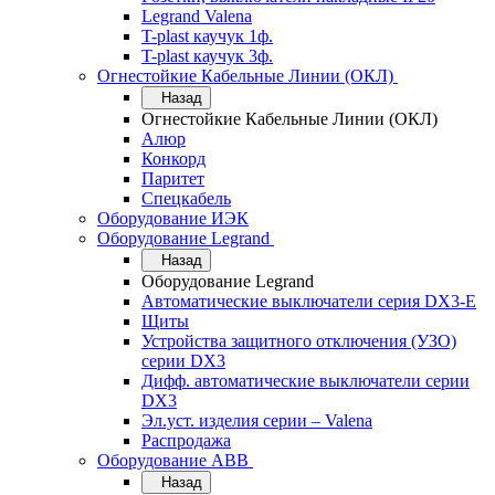
Legrand Valena
T-plast каучук 1ф.
T-plast каучук 3ф.
Огнестойкие Кабельные Линии (ОКЛ)
Назад
Огнестойкие Кабельные Линии (ОКЛ)
Алюр
Конкорд
Паритет
Спецкабель
Оборудование ИЭК
Оборудование Legrand
Назад
Оборудование Legrand
Автоматические выключатели серия DX3-E
Щиты
Устройства защитного отключения (УЗО)
серии DX3
Дифф. автоматические выключатели серии
DX3
Эл.уст. изделия серии – Valena
Распродажа
Оборудование АВВ
Назад