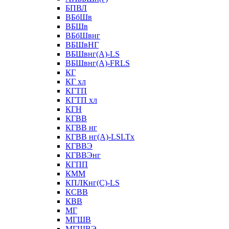
БПВЛ
ВБбШв
ВБШв
ВБбШвнг
ВБШвНГ
ВБШвнг(А)-LS
ВБШвнг(А)-FRLS
КГ
КГ хл
КГТП
КГТП хл
КГН
КГВВ
КГВВ нг
КГВВ нг(А)-LSLTx
КГВВЭ
КГВВЭнг
КГПП
КММ
КПЛКнг(C)-LS
КСВВ
КВВ
МГ
МГШВ
МГШВЭ