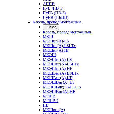
АППВ
ПуВ (ПВ-1)
ПуГВ (ПВ-3)
ПуВВ (ПБПП)
Кабель, провод монтажный
Назад
Кабель, провод монтажный
МКШ
МКШнг(А)-LS
МКШнг(А)-LSLTx
МКШнг(А)-HF
МКЭШ
МКЭШнг(А)-LS
МКЭШнг(А)-LSLTx
МКЭШнг(А)-HF
МКШВнг(A)-LSLTx
МКШВнг(А)-HF
МКЭШВнг(А)-LS
МКЭШВнг(A)-LSLTx
МКЭШВнг(А)-HF
МГШВ
МГШВЭ
НВ
МКШвнг(А)