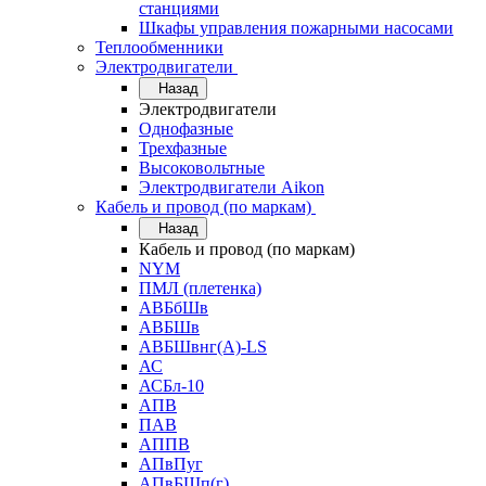
станциями
Шкафы управления пожарными насосами
Теплообменники
Электродвигатели
Назад
Электродвигатели
Однофазные
Трехфазные
Высоковольтные
Электродвигатели Aikon
Кабель и провод (по маркам)
Назад
Кабель и провод (по маркам)
NYM
ПМЛ (плетенка)
АВБбШв
АВБШв
АВБШвнг(А)-LS
АС
АСБл-10
АПВ
ПАВ
АППВ
АПвПуг
АПвБШп(г)