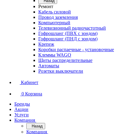
Назад
Ремонт
Кабель силовой
Провод заземления
Компьютерный
Телевизионный радиочастотный
Гофрошланг (ПВХ с зондом)
Гофрошланг (ПНД с зондом)
Крепеж
Коробки распаечные - установочные
Клеммы WAGO
Щиты распределительные
Автоматы
Розетки выключатели
Кабинет
0
Корзина
Бренды
Акции
Услуги
Компания
Назад
Компания