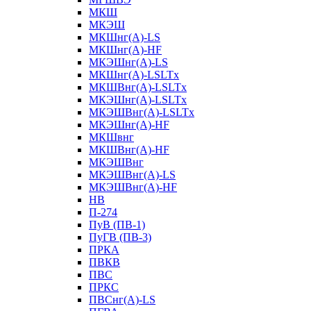
МКШ
МКЭШ
МКШнг(А)-LS
МКШнг(А)-HF
МКЭШнг(А)-LS
МКШнг(А)-LSLTx
МКШВнг(A)-LSLTx
МКЭШнг(А)-LSLTx
МКЭШВнг(A)-LSLTx
МКЭШнг(А)-HF
МКШвнг
МКШВнг(А)-HF
МКЭШВнг
МКЭШВнг(А)-LS
МКЭШВнг(А)-HF
НВ
П-274
ПуВ (ПВ-1)
ПуГВ (ПВ-3)
ПРКА
ПВКВ
ПВС
ПРКС
ПВСнг(А)-LS