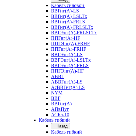
Кабель силовой
ВВГнг(А)-LS
ВВГнг(А)-LSLTx
ВВГнг(А)-FRLS
ВВГнг(А)-FRLSLTx
ВВГЭнг(А)-FRLSLTx
ППГнг(А)-HF
ППГЭнг(А)-FRHF
ППГнг(А)-FRHF
ВВГЭнг(А)-LS
ВВГЭнг(А)-LSLTx
ВВГЭнг(А)-FRLS
ППГЭнг(А)-HF
АВВГ
АВВГнг(А)-LS
АсВВГнг(А)-LS
NYM
ВВГ
ВВГнг(А)
АПвПуг
АСБл-10
Кабель гибкий
Назад
Кабель гибкий