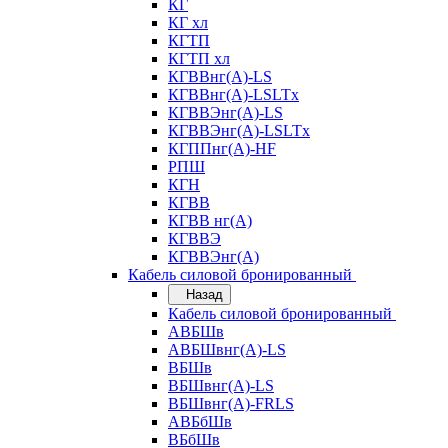
КГ
КГ хл
КГТП
КГТП хл
КГВВнг(А)-LS
КГВВнг(А)-LSLTx
КГВВЭнг(А)-LS
КГВВЭнг(А)-LSLTx
КГППнг(А)-HF
РПШ
КГН
КГВВ
КГВВ нг(А)
КГВВЭ
КГВВЭнг(А)
Кабель силовой бронированный
Назад
Кабель силовой бронированный
АВБШв
АВБШвнг(А)-LS
ВБШв
ВБШвнг(А)-LS
ВБШвнг(А)-FRLS
АВБбШв
ВБбШв