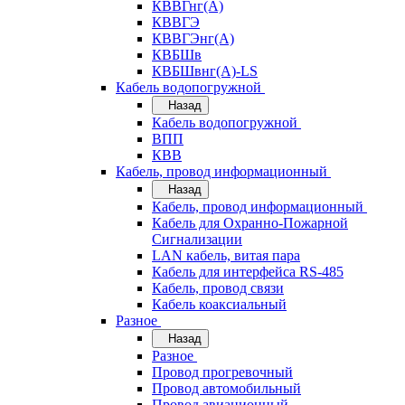
КВВГнг(А)
КВВГЭ
КВВГЭнг(А)
КВБШв
КВБШвнг(А)-LS
Кабель водопогружной
Назад
Кабель водопогружной
ВПП
КВВ
Кабель, провод информационный
Назад
Кабель, провод информационный
Кабель для Охранно-Пожарной
Сигнализации
LAN кабель, витая пара
Кабель для интерфейса RS-485
Кабель, провод связи
Кабель коаксиальный
Разное
Назад
Разное
Провод прогревочный
Провод автомобильный
Провод авиационный