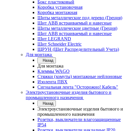
Бокс пластиковый
Коробка установочная
Коробка монтажная
Щиты металлические под дерево (Греция)
Щит ABB встраиваемый и навесные
Щиты металлические цветные (Греция)
Щит ABB встраиваемый и навесные
Щит LEGRAND
Щит Schneider Electric
ЩРУН (Щит Распределительный Учета)
Для монтажа
Назад
Для монтажа
Клеммы WAGO
Стяжки (хомуты) монтажные нейлоновые
Изолента ПВХ
Сигнальная лента "Осторожно! Кабель"
Электроустановочные изделия бытового и
промышленного назначения
Назад
Электроустановочные изделия бытового и
промышленного назначения
Розетки, выключатели влагозащищенные
IP54
Розетки, выключатели накладные IP20