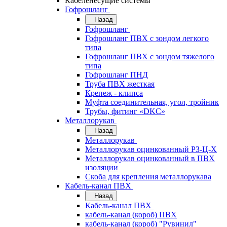
Кабеленесущие системы
Гофрошланг
Назад
Гофрошланг
Гофрошланг ПВХ с зондом легкого
типа
Гофрошланг ПВХ с зондом тяжелого
типа
Гофрошланг ПНД
Труба ПВХ жесткая
Крепеж - клипса
Муфта соединительная, угол, тройник
Трубы, фитинг «DKC»
Металлорукав
Назад
Металлорукав
Металлорукав оцинкованный РЗ-Ц-Х
Металлорукав оцинкованный в ПВХ
изоляции
Скоба для крепления металлорукава
Кабель-канал ПВХ
Назад
Кабель-канал ПВХ
кабель-канал (короб) ПВХ
кабель-канал (короб) "Рувинил"