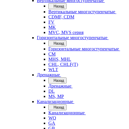
Вертикальные многоступенчатые
Назад
Вертикальные многоступенчатые
CDMF, CDM
FV
MK
MVC, MVS серия
Горизонтальные многоступенчатые
Назад
Горизонтальные многоступенчатые
CM
MHS, MHL
CHL, CHLF(T)
WLT
Дренажные
Назад
Дренажные
DL
MS, MP
Канализационные
Назад
Канализационные
WQ
GA
GB