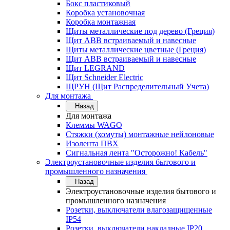
Бокс пластиковый
Коробка установочная
Коробка монтажная
Щиты металлические под дерево (Греция)
Щит ABB встраиваемый и навесные
Щиты металлические цветные (Греция)
Щит ABB встраиваемый и навесные
Щит LEGRAND
Щит Schneider Electric
ЩРУН (Щит Распределительный Учета)
Для монтажа
Назад
Для монтажа
Клеммы WAGO
Стяжки (хомуты) монтажные нейлоновые
Изолента ПВХ
Сигнальная лента "Осторожно! Кабель"
Электроустановочные изделия бытового и
промышленного назначения
Назад
Электроустановочные изделия бытового и
промышленного назначения
Розетки, выключатели влагозащищенные
IP54
Розетки, выключатели накладные IP20