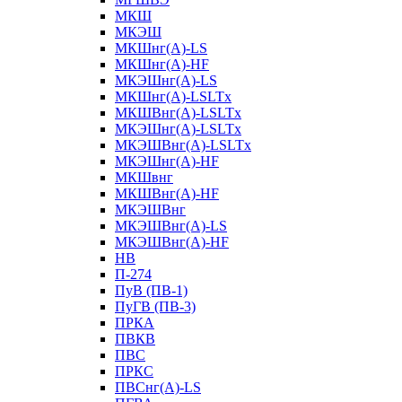
МКШ
МКЭШ
МКШнг(А)-LS
МКШнг(А)-HF
МКЭШнг(А)-LS
МКШнг(А)-LSLTx
МКШВнг(A)-LSLTx
МКЭШнг(А)-LSLTx
МКЭШВнг(A)-LSLTx
МКЭШнг(А)-HF
МКШвнг
МКШВнг(А)-HF
МКЭШВнг
МКЭШВнг(А)-LS
МКЭШВнг(А)-HF
НВ
П-274
ПуВ (ПВ-1)
ПуГВ (ПВ-3)
ПРКА
ПВКВ
ПВС
ПРКС
ПВСнг(А)-LS