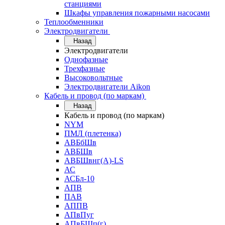
станциями
Шкафы управления пожарными насосами
Теплообменники
Электродвигатели
Назад
Электродвигатели
Однофазные
Трехфазные
Высоковольтные
Электродвигатели Aikon
Кабель и провод (по маркам)
Назад
Кабель и провод (по маркам)
NYM
ПМЛ (плетенка)
АВБбШв
АВБШв
АВБШвнг(А)-LS
АС
АСБл-10
АПВ
ПАВ
АППВ
АПвПуг
АПвБШп(г)