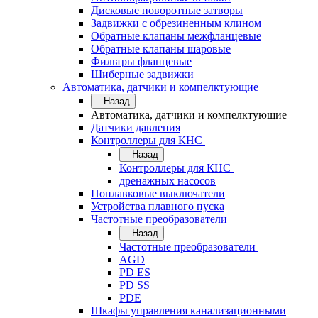
Дисковые поворотные затворы
Задвижки с обрезиненным клином
Обратные клапаны межфланцевые
Обратные клапаны шаровые
Фильтры фланцевые
Шиберные задвижки
Автоматика, датчики и компелктующие
Назад
Автоматика, датчики и компелктующие
Датчики давления
Контроллеры для КНС
Назад
Контроллеры для КНС
дренажных насосов
Поплавковые выключатели
Устройства плавного пуска
Частотные преобразователи
Назад
Частотные преобразователи
AGD
PD ES
PD SS
PDE
Шкафы управления канализационными