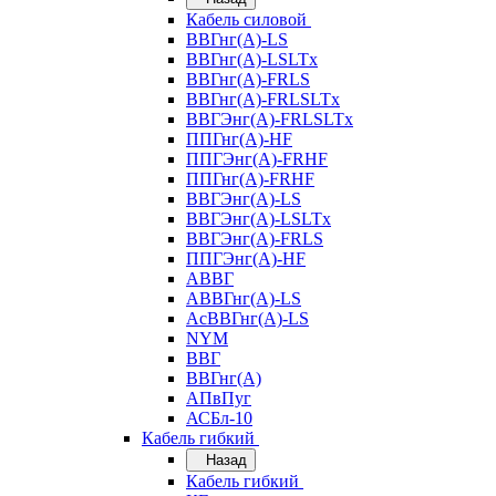
Кабель силовой
ВВГнг(А)-LS
ВВГнг(А)-LSLTx
ВВГнг(А)-FRLS
ВВГнг(А)-FRLSLTx
ВВГЭнг(А)-FRLSLTx
ППГнг(А)-HF
ППГЭнг(А)-FRHF
ППГнг(А)-FRHF
ВВГЭнг(А)-LS
ВВГЭнг(А)-LSLTx
ВВГЭнг(А)-FRLS
ППГЭнг(А)-HF
АВВГ
АВВГнг(А)-LS
АсВВГнг(А)-LS
NYM
ВВГ
ВВГнг(А)
АПвПуг
АСБл-10
Кабель гибкий
Назад
Кабель гибкий