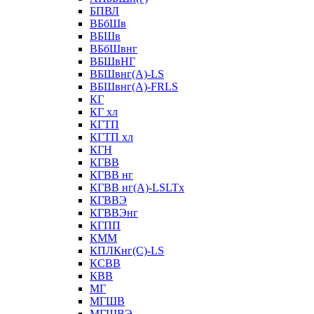
БПВЛ
ВБбШв
ВБШв
ВБбШвнг
ВБШвНГ
ВБШвнг(А)-LS
ВБШвнг(А)-FRLS
КГ
КГ хл
КГТП
КГТП хл
КГН
КГВВ
КГВВ нг
КГВВ нг(А)-LSLTx
КГВВЭ
КГВВЭнг
КГПП
КММ
КПЛКнг(C)-LS
КСВВ
КВВ
МГ
МГШВ
МГШВЭ