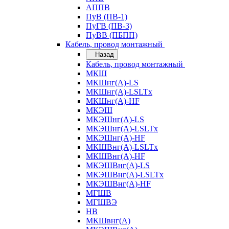
АППВ
ПуВ (ПВ-1)
ПуГВ (ПВ-3)
ПуВВ (ПБПП)
Кабель, провод монтажный
Назад
Кабель, провод монтажный
МКШ
МКШнг(А)-LS
МКШнг(А)-LSLTx
МКШнг(А)-HF
МКЭШ
МКЭШнг(А)-LS
МКЭШнг(А)-LSLTx
МКЭШнг(А)-HF
МКШВнг(A)-LSLTx
МКШВнг(А)-HF
МКЭШВнг(А)-LS
МКЭШВнг(A)-LSLTx
МКЭШВнг(А)-HF
МГШВ
МГШВЭ
НВ
МКШвнг(А)