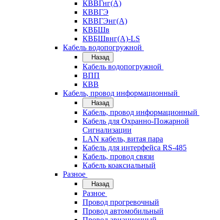
КВВГнг(А)
КВВГЭ
КВВГЭнг(А)
КВБШв
КВБШвнг(А)-LS
Кабель водопогружной
Назад
Кабель водопогружной
ВПП
КВВ
Кабель, провод информационный
Назад
Кабель, провод информационный
Кабель для Охранно-Пожарной
Сигнализации
LAN кабель, витая пара
Кабель для интерфейса RS-485
Кабель, провод связи
Кабель коаксиальный
Разное
Назад
Разное
Провод прогревочный
Провод автомобильный
Провод авиационный