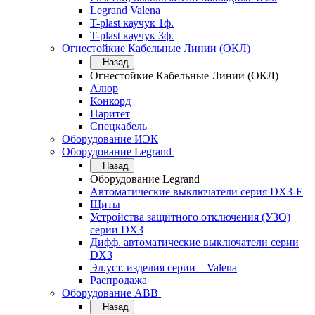
Legrand Valena
T-plast каучук 1ф.
T-plast каучук 3ф.
Огнестойкие Кабельные Линии (ОКЛ)
Назад
Огнестойкие Кабельные Линии (ОКЛ)
Алюр
Конкорд
Паритет
Спецкабель
Оборудование ИЭК
Оборудование Legrand
Назад
Оборудование Legrand
Автоматические выключатели серия DX3-E
Щиты
Устройства защитного отключения (УЗО)
серии DX3
Дифф. автоматические выключатели серии
DX3
Эл.уст. изделия серии – Valena
Распродажа
Оборудование АВВ
Назад