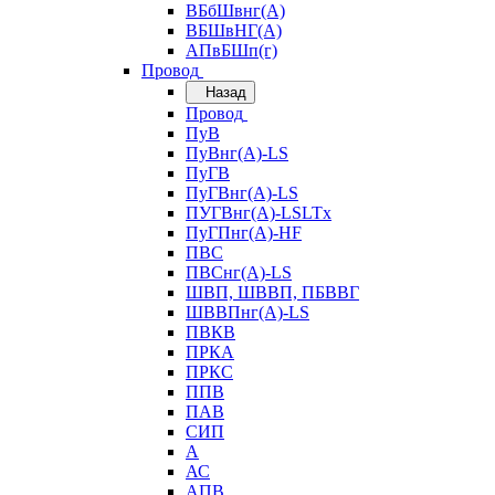
ВБбШвнг(А)
ВБШвНГ(А)
АПвБШп(г)
Провод
Назад
Провод
ПуВ
ПуВнг(А)-LS
ПуГВ
ПуГВнг(А)-LS
ПУГВнг(А)-LSLTx
ПуГПнг(А)-HF
ПВС
ПВСнг(А)-LS
ШВП, ШВВП, ПБВВГ
ШВВПнг(А)-LS
ПВКВ
ПРКА
ПРКС
ППВ
ПАВ
СИП
А
АС
АПВ