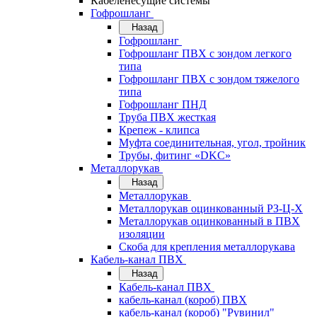
Кабеленесущие системы
Гофрошланг
Назад
Гофрошланг
Гофрошланг ПВХ с зондом легкого
типа
Гофрошланг ПВХ с зондом тяжелого
типа
Гофрошланг ПНД
Труба ПВХ жесткая
Крепеж - клипса
Муфта соединительная, угол, тройник
Трубы, фитинг «DKC»
Металлорукав
Назад
Металлорукав
Металлорукав оцинкованный РЗ-Ц-Х
Металлорукав оцинкованный в ПВХ
изоляции
Скоба для крепления металлорукава
Кабель-канал ПВХ
Назад
Кабель-канал ПВХ
кабель-канал (короб) ПВХ
кабель-канал (короб) "Рувинил"