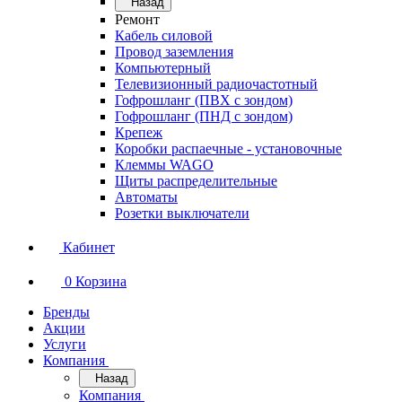
Назад
Ремонт
Кабель силовой
Провод заземления
Компьютерный
Телевизионный радиочастотный
Гофрошланг (ПВХ с зондом)
Гофрошланг (ПНД с зондом)
Крепеж
Коробки распаечные - установочные
Клеммы WAGO
Щиты распределительные
Автоматы
Розетки выключатели
Кабинет
0
Корзина
Бренды
Акции
Услуги
Компания
Назад
Компания