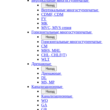
Вертикальные многоступенчатые
Назад
Вертикальные многоступенчатые
CDMF, CDM
FV
MK
MVC, MVS серия
Горизонтальные многоступенчатые
Назад
Горизонтальные многоступенчатые
CM
MHS, MHL
CHL, CHLF(T)
WLT
Дренажные
Назад
Дренажные
DL
MS, MP
Канализационные
Назад
Канализационные
WQ
GA
GB