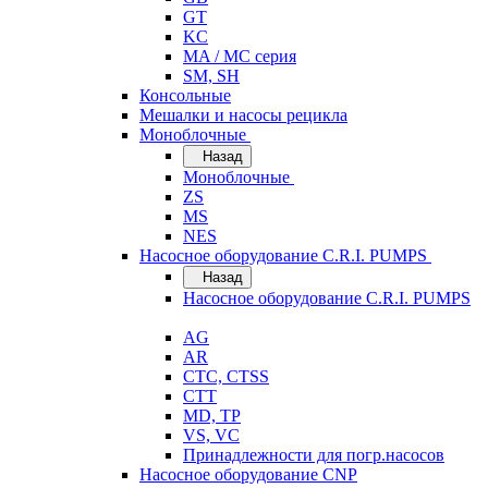
GT
KC
MA / MC серия
SM, SH
Консольные
Мешалки и насосы рецикла
Моноблочные
Назад
Моноблочные
ZS
MS
NES
Насосное оборудование C.R.I. PUMPS
Назад
Насосное оборудование C.R.I. PUMPS
AG
AR
CTC, CTSS
CTT
MD, TP
VS, VC
Принадлежности для погр.насосов
Насосное оборудование CNP