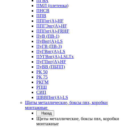
ПГВА
ПМЛ (плетенка)
ПНСВ
ППВ
ППГнг(А)-HF
ППГЭнг(А)-HF
ППГнг(А)-FRHF
ПуВ (ПВ-1)
ПуВнг(А)-LS
ПуГВ (ПВ-3)
ПуГВнг(А)-LS
ПУГВнг(А)-LSLTx
ПуГПнг(А)-HF
ПуВВ (ПБПП)
РК 50
РК 75
РКГМ
РПШ
СИП
ШВВПнг(А)-LS
Щиты металлические, боксы пвх, коробки
монтажные
Назад
Щиты металлические, боксы пвх, коробки
монтажные