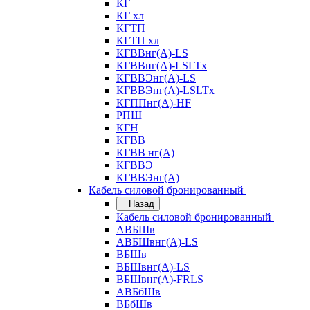
КГ
КГ хл
КГТП
КГТП хл
КГВВнг(А)-LS
КГВВнг(А)-LSLTx
КГВВЭнг(А)-LS
КГВВЭнг(А)-LSLTx
КГППнг(А)-HF
РПШ
КГН
КГВВ
КГВВ нг(А)
КГВВЭ
КГВВЭнг(А)
Кабель силовой бронированный
Назад
Кабель силовой бронированный
АВБШв
АВБШвнг(А)-LS
ВБШв
ВБШвнг(А)-LS
ВБШвнг(А)-FRLS
АВБбШв
ВБбШв