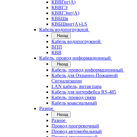
КВВГнг(А)
КВВГЭ
КВВГЭнг(А)
КВБШв
КВБШвнг(А)-LS
Кабель водопогружной
Назад
Кабель водопогружной
ВПП
КВВ
Кабель, провод информационный
Назад
Кабель, провод информационный
Кабель для Охранно-Пожарной
Сигнализации
LAN кабель, витая пара
Кабель для интерфейса RS-485
Кабель, провод связи
Кабель коаксиальный
Разное
Назад
Разное
Провод прогревочный
Провод автомобильный
Провод авиационный