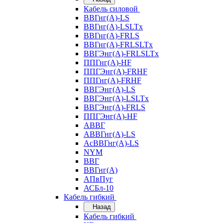
Кабель силовой
ВВГнг(А)-LS
ВВГнг(А)-LSLTx
ВВГнг(А)-FRLS
ВВГнг(А)-FRLSLTx
ВВГЭнг(А)-FRLSLTx
ППГнг(А)-HF
ППГЭнг(А)-FRHF
ППГнг(А)-FRHF
ВВГЭнг(А)-LS
ВВГЭнг(А)-LSLTx
ВВГЭнг(А)-FRLS
ППГЭнг(А)-HF
АВВГ
АВВГнг(А)-LS
АсВВГнг(А)-LS
NYM
ВВГ
ВВГнг(А)
АПвПуг
АСБл-10
Кабель гибкий
Назад
Кабель гибкий