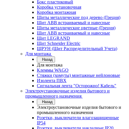
Бокс пластиковый
Коробка установочная
Коробка монтажная
Щиты металлические под дерево (Греция)
Щит ABB встраиваемый и навесные
Щиты металлические цветные (Греция)
Щит ABB встраиваемый и навесные
Щит LEGRAND
Щит Schneider Electric
ЩРУН (Щит Распределительный Учета)
Для монтажа
Назад
Для монтажа
Клеммы WAGO
Стяжки (хомуты) монтажные нейлоновые
Изолента ПВХ
Сигнальная лента "Осторожно! Кабель"
Электроустановочные изделия бытового и
промышленного назначения
Назад
Электроустановочные изделия бытового и
промышленного назначения
Розетки, выключатели влагозащищенные
IP54
Розетки, выключатели накладные IP20