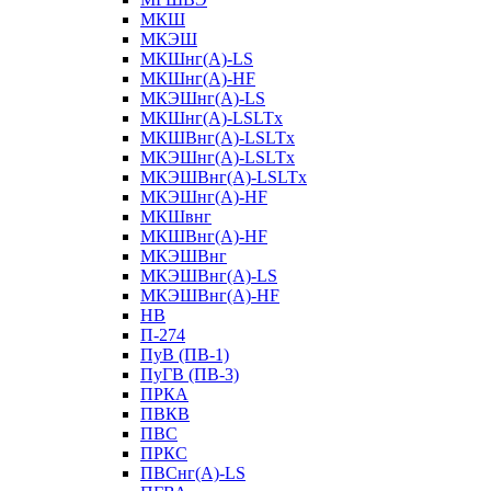
МКШ
МКЭШ
МКШнг(А)-LS
МКШнг(А)-HF
МКЭШнг(А)-LS
МКШнг(А)-LSLTx
МКШВнг(A)-LSLTx
МКЭШнг(А)-LSLTx
МКЭШВнг(A)-LSLTx
МКЭШнг(А)-HF
МКШвнг
МКШВнг(А)-HF
МКЭШВнг
МКЭШВнг(А)-LS
МКЭШВнг(А)-HF
НВ
П-274
ПуВ (ПВ-1)
ПуГВ (ПВ-3)
ПРКА
ПВКВ
ПВС
ПРКС
ПВСнг(А)-LS