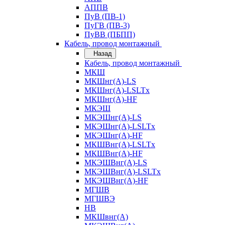
АППВ
ПуВ (ПВ-1)
ПуГВ (ПВ-3)
ПуВВ (ПБПП)
Кабель, провод монтажный
Назад
Кабель, провод монтажный
МКШ
МКШнг(А)-LS
МКШнг(А)-LSLTx
МКШнг(А)-HF
МКЭШ
МКЭШнг(А)-LS
МКЭШнг(А)-LSLTx
МКЭШнг(А)-HF
МКШВнг(A)-LSLTx
МКШВнг(А)-HF
МКЭШВнг(А)-LS
МКЭШВнг(A)-LSLTx
МКЭШВнг(А)-HF
МГШВ
МГШВЭ
НВ
МКШвнг(А)