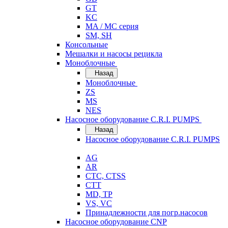
GT
KC
MA / MC серия
SM, SH
Консольные
Мешалки и насосы рецикла
Моноблочные
Назад
Моноблочные
ZS
MS
NES
Насосное оборудование C.R.I. PUMPS
Назад
Насосное оборудование C.R.I. PUMPS
AG
AR
CTC, CTSS
CTT
MD, TP
VS, VC
Принадлежности для погр.насосов
Насосное оборудование CNP