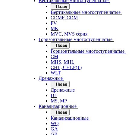
Вертикальные многоступенчатые
Назад
Вертикальные многоступенчатые
CDMF, CDM
FV
MK
MVC, MVS серия
Горизонтальные многоступенчатые
Назад
Горизонтальные многоступенчатые
CM
MHS, MHL
CHL, CHLF(T)
WLT
Дренажные
Назад
Дренажные
DL
MS, MP
Канализационные
Назад
Канализационные
WQ
GA
GB