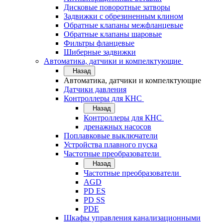
Дисковые поворотные затворы
Задвижки с обрезиненным клином
Обратные клапаны межфланцевые
Обратные клапаны шаровые
Фильтры фланцевые
Шиберные задвижки
Автоматика, датчики и компелктующие
Назад
Автоматика, датчики и компелктующие
Датчики давления
Контроллеры для КНС
Назад
Контроллеры для КНС
дренажных насосов
Поплавковые выключатели
Устройства плавного пуска
Частотные преобразователи
Назад
Частотные преобразователи
AGD
PD ES
PD SS
PDE
Шкафы управления канализационными