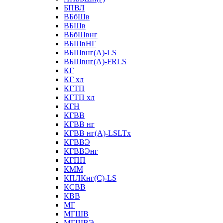
БПВЛ
ВБбШв
ВБШв
ВБбШвнг
ВБШвНГ
ВБШвнг(А)-LS
ВБШвнг(А)-FRLS
КГ
КГ хл
КГТП
КГТП хл
КГН
КГВВ
КГВВ нг
КГВВ нг(А)-LSLTx
КГВВЭ
КГВВЭнг
КГПП
КММ
КПЛКнг(C)-LS
КСВВ
КВВ
МГ
МГШВ
МГШВЭ