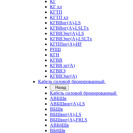
КГ
КГ хл
КГТП
КГТП хл
КГВВнг(А)-LS
КГВВнг(А)-LSLTx
КГВВЭнг(А)-LS
КГВВЭнг(А)-LSLTx
КГППнг(А)-HF
РПШ
КГН
КГВВ
КГВВ нг(А)
КГВВЭ
КГВВЭнг(А)
Кабель силовой бронированный
Назад
Кабель силовой бронированный
АВБШв
АВБШвнг(А)-LS
ВБШв
ВБШвнг(А)-LS
ВБШвнг(А)-FRLS
АВБбШв
ВБбШв