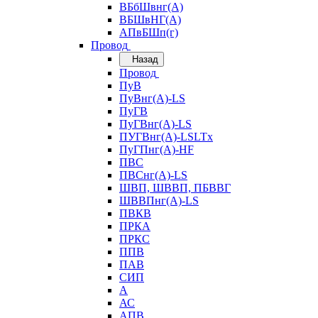
ВБбШвнг(А)
ВБШвНГ(А)
АПвБШп(г)
Провод
Назад
Провод
ПуВ
ПуВнг(А)-LS
ПуГВ
ПуГВнг(А)-LS
ПУГВнг(А)-LSLTx
ПуГПнг(А)-HF
ПВС
ПВСнг(А)-LS
ШВП, ШВВП, ПБВВГ
ШВВПнг(А)-LS
ПВКВ
ПРКА
ПРКС
ППВ
ПАВ
СИП
А
АС
АПВ