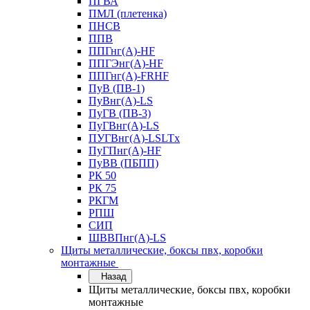
ПГВА
ПМЛ (плетенка)
ПНСВ
ППВ
ППГнг(А)-HF
ППГЭнг(А)-HF
ППГнг(А)-FRHF
ПуВ (ПВ-1)
ПуВнг(А)-LS
ПуГВ (ПВ-3)
ПуГВнг(А)-LS
ПУГВнг(А)-LSLTx
ПуГПнг(А)-HF
ПуВВ (ПБПП)
РК 50
РК 75
РКГМ
РПШ
СИП
ШВВПнг(А)-LS
Щиты металлические, боксы пвх, коробки
монтажные
Назад
Щиты металлические, боксы пвх, коробки
монтажные