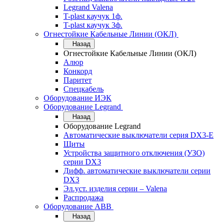
Legrand Valena
T-plast каучук 1ф.
T-plast каучук 3ф.
Огнестойкие Кабельные Линии (ОКЛ)
Назад
Огнестойкие Кабельные Линии (ОКЛ)
Алюр
Конкорд
Паритет
Спецкабель
Оборудование ИЭК
Оборудование Legrand
Назад
Оборудование Legrand
Автоматические выключатели серия DX3-E
Щиты
Устройства защитного отключения (УЗО)
серии DX3
Дифф. автоматические выключатели серии
DX3
Эл.уст. изделия серии – Valena
Распродажа
Оборудование АВВ
Назад