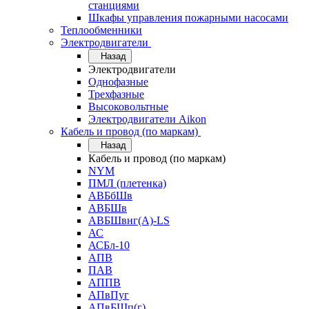
станциями
Шкафы управления пожарными насосами
Теплообменники
Электродвигатели
Назад
Электродвигатели
Однофазные
Трехфазные
Высоковольтные
Электродвигатели Aikon
Кабель и провод (по маркам)
Назад
Кабель и провод (по маркам)
NYM
ПМЛ (плетенка)
АВБбШв
АВБШв
АВБШвнг(А)-LS
АС
АСБл-10
АПВ
ПАВ
АППВ
АПвПуг
АПвБШп(г)