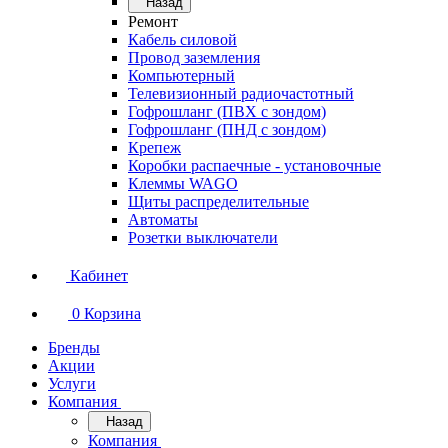
Назад
Ремонт
Кабель силовой
Провод заземления
Компьютерный
Телевизионный радиочастотный
Гофрошланг (ПВХ с зондом)
Гофрошланг (ПНД с зондом)
Крепеж
Коробки распаечные - установочные
Клеммы WAGO
Щиты распределительные
Автоматы
Розетки выключатели
Кабинет
0
Корзина
Бренды
Акции
Услуги
Компания
Назад
Компания