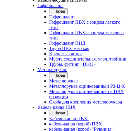
Кабеленесущие системы
Гофрошланг
Назад
Гофрошланг
Гофрошланг ПВХ с зондом легкого
типа
Гофрошланг ПВХ с зондом тяжелого
типа
Гофрошланг ПНД
Труба ПВХ жесткая
Крепеж - клипса
Муфта соединительная, угол, тройник
Трубы, фитинг «DKC»
Металлорукав
Назад
Металлорукав
Металлорукав оцинкованный РЗ-Ц-Х
Металлорукав оцинкованный в ПВХ
изоляции
Скоба для крепления металлорукава
Кабель-канал ПВХ
Назад
Кабель-канал ПВХ
кабель-канал (короб) ПВХ
кабель-канал (короб) "Рувинил"