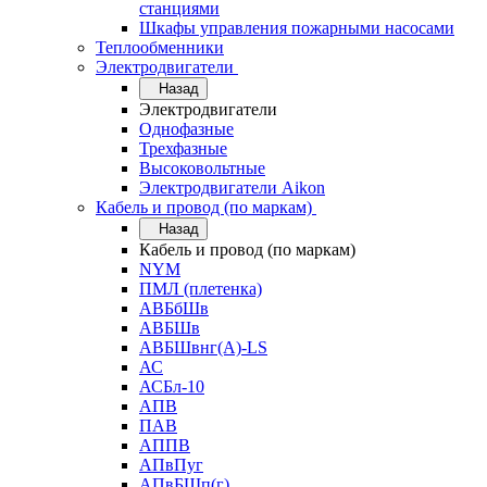
станциями
Шкафы управления пожарными насосами
Теплообменники
Электродвигатели
Назад
Электродвигатели
Однофазные
Трехфазные
Высоковольтные
Электродвигатели Aikon
Кабель и провод (по маркам)
Назад
Кабель и провод (по маркам)
NYM
ПМЛ (плетенка)
АВБбШв
АВБШв
АВБШвнг(А)-LS
АС
АСБл-10
АПВ
ПАВ
АППВ
АПвПуг
АПвБШп(г)