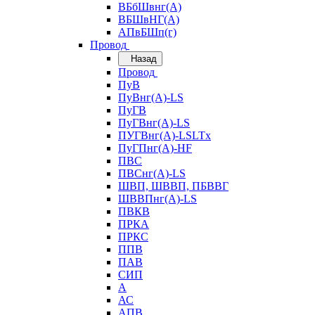
ВБбШвнг(А)
ВБШвНГ(А)
АПвБШп(г)
Провод
Назад
Провод
ПуВ
ПуВнг(А)-LS
ПуГВ
ПуГВнг(А)-LS
ПУГВнг(А)-LSLTx
ПуГПнг(А)-HF
ПВС
ПВСнг(А)-LS
ШВП, ШВВП, ПБВВГ
ШВВПнг(А)-LS
ПВКВ
ПРКА
ПРКС
ППВ
ПАВ
СИП
А
АС
АПВ