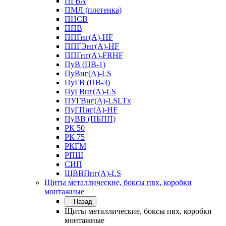
ПГВА
ПМЛ (плетенка)
ПНСВ
ППВ
ППГнг(А)-HF
ППГЭнг(А)-HF
ППГнг(А)-FRHF
ПуВ (ПВ-1)
ПуВнг(А)-LS
ПуГВ (ПВ-3)
ПуГВнг(А)-LS
ПУГВнг(А)-LSLTx
ПуГПнг(А)-HF
ПуВВ (ПБПП)
РК 50
РК 75
РКГМ
РПШ
СИП
ШВВПнг(А)-LS
Щиты металлические, боксы пвх, коробки
монтажные
Назад
Щиты металлические, боксы пвх, коробки
монтажные