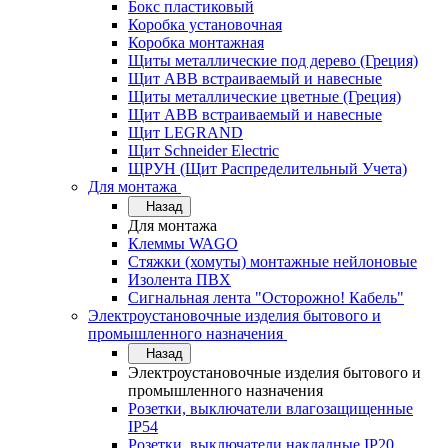
Бокс пластиковый
Коробка установочная
Коробка монтажная
Щиты металлические под дерево (Греция)
Щит ABB встраиваемый и навесные
Щиты металлические цветные (Греция)
Щит ABB встраиваемый и навесные
Щит LEGRAND
Щит Schneider Electric
ЩРУН (Щит Распределительный Учета)
Для монтажа
Назад
Для монтажа
Клеммы WAGO
Стяжки (хомуты) монтажные нейлоновые
Изолента ПВХ
Сигнальная лента "Осторожно! Кабель"
Электроустановочные изделия бытового и
промышленного назначения
Назад
Электроустановочные изделия бытового и
промышленного назначения
Розетки, выключатели влагозащищенные
IP54
Розетки, выключатели накладные IP20