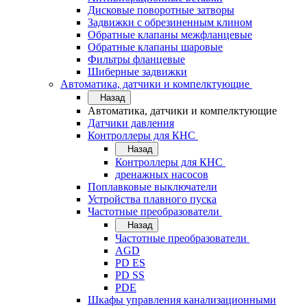
Дисковые поворотные затворы
Задвижки с обрезиненным клином
Обратные клапаны межфланцевые
Обратные клапаны шаровые
Фильтры фланцевые
Шиберные задвижки
Автоматика, датчики и компелктующие
Назад
Автоматика, датчики и компелктующие
Датчики давления
Контроллеры для КНС
Назад
Контроллеры для КНС
дренажных насосов
Поплавковые выключатели
Устройства плавного пуска
Частотные преобразователи
Назад
Частотные преобразователи
AGD
PD ES
PD SS
PDE
Шкафы управления канализационными