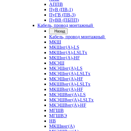
АППВ
ПуВ (ПВ-1)
ПуГВ (ПВ-3)
ПуВВ (ПБПП)
Кабель, провод монтажный
Назад
Кабель, провод монтажный
МКШ
МКШнг(А)-LS
МКШнг(А)-LSLTx
МКШнг(А)-HF
МКЭШ
МКЭШнг(А)-LS
МКЭШнг(А)-LSLTx
МКЭШнг(А)-HF
МКШВнг(A)-LSLTx
МКШВнг(А)-HF
МКЭШВнг(А)-LS
МКЭШВнг(A)-LSLTx
МКЭШВнг(А)-HF
МГШВ
МГШВЭ
НВ
МКШвнг(А)