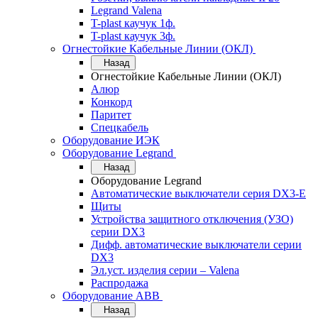
Legrand Valena
T-plast каучук 1ф.
T-plast каучук 3ф.
Огнестойкие Кабельные Линии (ОКЛ)
Назад
Огнестойкие Кабельные Линии (ОКЛ)
Алюр
Конкорд
Паритет
Спецкабель
Оборудование ИЭК
Оборудование Legrand
Назад
Оборудование Legrand
Автоматические выключатели серия DX3-E
Щиты
Устройства защитного отключения (УЗО)
серии DX3
Дифф. автоматические выключатели серии
DX3
Эл.уст. изделия серии – Valena
Распродажа
Оборудование АВВ
Назад