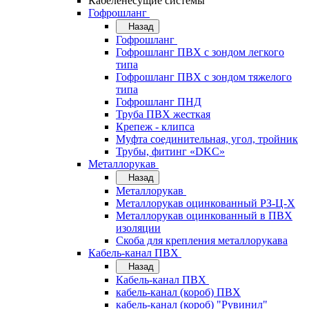
Кабеленесущие системы
Гофрошланг
Назад
Гофрошланг
Гофрошланг ПВХ с зондом легкого
типа
Гофрошланг ПВХ с зондом тяжелого
типа
Гофрошланг ПНД
Труба ПВХ жесткая
Крепеж - клипса
Муфта соединительная, угол, тройник
Трубы, фитинг «DKC»
Металлорукав
Назад
Металлорукав
Металлорукав оцинкованный РЗ-Ц-Х
Металлорукав оцинкованный в ПВХ
изоляции
Скоба для крепления металлорукава
Кабель-канал ПВХ
Назад
Кабель-канал ПВХ
кабель-канал (короб) ПВХ
кабель-канал (короб) "Рувинил"