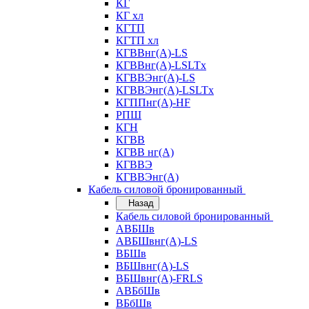
КГ
КГ хл
КГТП
КГТП хл
КГВВнг(А)-LS
КГВВнг(А)-LSLTx
КГВВЭнг(А)-LS
КГВВЭнг(А)-LSLTx
КГППнг(А)-HF
РПШ
КГН
КГВВ
КГВВ нг(А)
КГВВЭ
КГВВЭнг(А)
Кабель силовой бронированный
Назад
Кабель силовой бронированный
АВБШв
АВБШвнг(А)-LS
ВБШв
ВБШвнг(А)-LS
ВБШвнг(А)-FRLS
АВБбШв
ВБбШв