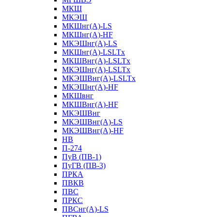
МКШ
МКЭШ
МКШнг(А)-LS
МКШнг(А)-HF
МКЭШнг(А)-LS
МКШнг(А)-LSLTx
МКШВнг(A)-LSLTx
МКЭШнг(А)-LSLTx
МКЭШВнг(A)-LSLTx
МКЭШнг(А)-HF
МКШвнг
МКШВнг(А)-HF
МКЭШВнг
МКЭШВнг(А)-LS
МКЭШВнг(А)-HF
НВ
П-274
ПуВ (ПВ-1)
ПуГВ (ПВ-3)
ПРКА
ПВКВ
ПВС
ПРКС
ПВСнг(А)-LS