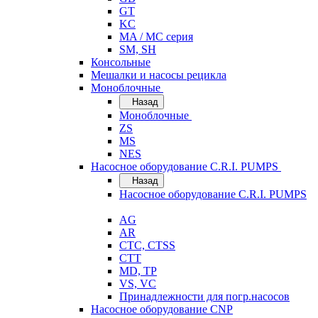
GT
KC
MA / MC серия
SM, SH
Консольные
Мешалки и насосы рецикла
Моноблочные
Назад
Моноблочные
ZS
MS
NES
Насосное оборудование C.R.I. PUMPS
Назад
Насосное оборудование C.R.I. PUMPS
AG
AR
CTC, CTSS
CTT
MD, TP
VS, VC
Принадлежности для погр.насосов
Насосное оборудование CNP