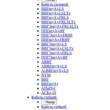
Кабель силовой
ВВГнг(А)-LS
ВВГнг(А)-LSLTx
ВВГнг(А)-FRLS
ВВГнг(А)-FRLSLTx
ВВГЭнг(А)-FRLSLTx
ППГнг(А)-HF
ППГЭнг(А)-FRHF
ППГнг(А)-FRHF
ВВГЭнг(А)-LS
ВВГЭнг(А)-LSLTx
ВВГЭнг(А)-FRLS
ППГЭнг(А)-HF
АВВГ
АВВГнг(А)-LS
АсВВГнг(А)-LS
NYM
ВВГ
ВВГнг(А)
АПвПуг
АСБл-10
Кабель гибкий
Назад
Кабель гибкий