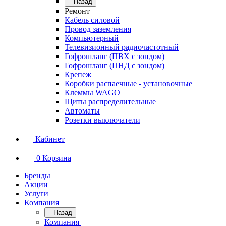
Назад
Ремонт
Кабель силовой
Провод заземления
Компьютерный
Телевизионный радиочастотный
Гофрошланг (ПВХ с зондом)
Гофрошланг (ПНД с зондом)
Крепеж
Коробки распаечные - установочные
Клеммы WAGO
Щиты распределительные
Автоматы
Розетки выключатели
Кабинет
0
Корзина
Бренды
Акции
Услуги
Компания
Назад
Компания