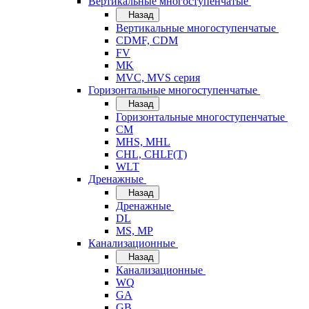
Вертикальные многоступенчатые
Назад
Вертикальные многоступенчатые
CDMF, CDM
FV
MK
MVC, MVS серия
Горизонтальные многоступенчатые
Назад
Горизонтальные многоступенчатые
CM
MHS, MHL
CHL, CHLF(T)
WLT
Дренажные
Назад
Дренажные
DL
MS, MP
Канализационные
Назад
Канализационные
WQ
GA
GB