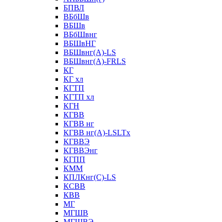
БПВЛ
ВБбШв
ВБШв
ВБбШвнг
ВБШвНГ
ВБШвнг(А)-LS
ВБШвнг(А)-FRLS
КГ
КГ хл
КГТП
КГТП хл
КГН
КГВВ
КГВВ нг
КГВВ нг(А)-LSLTx
КГВВЭ
КГВВЭнг
КГПП
КММ
КПЛКнг(C)-LS
КСВВ
КВВ
МГ
МГШВ
МГШВЭ