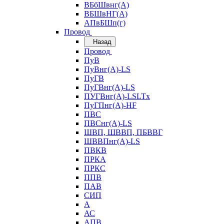
ВБбШвнг(А)
ВБШвНГ(А)
АПвБШп(г)
Провод
Назад
Провод
ПуВ
ПуВнг(А)-LS
ПуГВ
ПуГВнг(А)-LS
ПУГВнг(А)-LSLTx
ПуГПнг(А)-HF
ПВС
ПВСнг(А)-LS
ШВП, ШВВП, ПБВВГ
ШВВПнг(А)-LS
ПВКВ
ПРКА
ПРКС
ППВ
ПАВ
СИП
А
АС
АПВ