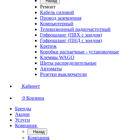
Назад
Ремонт
Кабель силовой
Провод заземления
Компьютерный
Телевизионный радиочастотный
Гофрошланг (ПВХ с зондом)
Гофрошланг (ПНД с зондом)
Крепеж
Коробки распаечные - установочные
Клеммы WAGO
Щиты распределительные
Автоматы
Розетки выключатели
Кабинет
0
Корзина
Бренды
Акции
Услуги
Компания
Назад
Компания