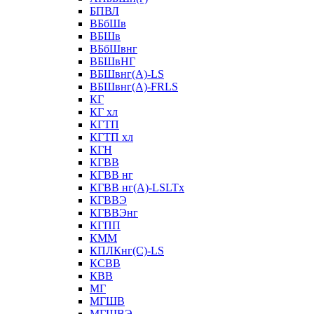
БПВЛ
ВБбШв
ВБШв
ВБбШвнг
ВБШвНГ
ВБШвнг(А)-LS
ВБШвнг(А)-FRLS
КГ
КГ хл
КГТП
КГТП хл
КГН
КГВВ
КГВВ нг
КГВВ нг(А)-LSLTx
КГВВЭ
КГВВЭнг
КГПП
КММ
КПЛКнг(C)-LS
КСВВ
КВВ
МГ
МГШВ
МГШВЭ