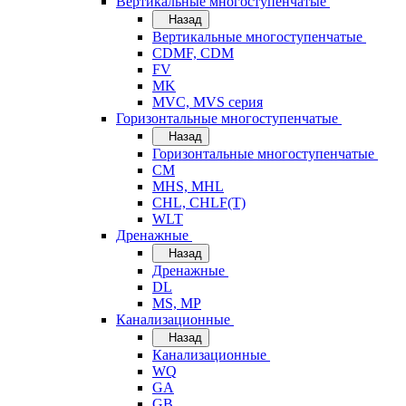
Вертикальные многоступенчатые
Назад
Вертикальные многоступенчатые
CDMF, CDM
FV
MK
MVC, MVS серия
Горизонтальные многоступенчатые
Назад
Горизонтальные многоступенчатые
CM
MHS, MHL
CHL, CHLF(T)
WLT
Дренажные
Назад
Дренажные
DL
MS, MP
Канализационные
Назад
Канализационные
WQ
GA
GB