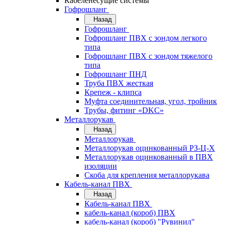
Кабеленесущие системы
Гофрошланг
Назад
Гофрошланг
Гофрошланг ПВХ с зондом легкого
типа
Гофрошланг ПВХ с зондом тяжелого
типа
Гофрошланг ПНД
Труба ПВХ жесткая
Крепеж - клипса
Муфта соединительная, угол, тройник
Трубы, фитинг «DKC»
Металлорукав
Назад
Металлорукав
Металлорукав оцинкованный РЗ-Ц-Х
Металлорукав оцинкованный в ПВХ
изоляции
Скоба для крепления металлорукава
Кабель-канал ПВХ
Назад
Кабель-канал ПВХ
кабель-канал (короб) ПВХ
кабель-канал (короб) "Рувинил"