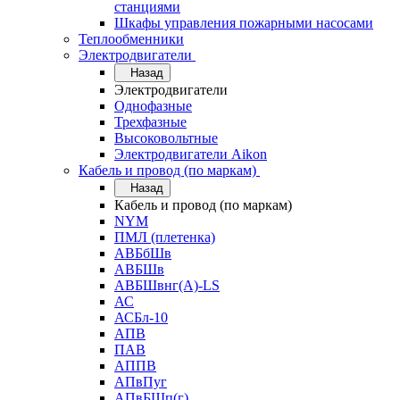
станциями
Шкафы управления пожарными насосами
Теплообменники
Электродвигатели
Назад
Электродвигатели
Однофазные
Трехфазные
Высоковольтные
Электродвигатели Aikon
Кабель и провод (по маркам)
Назад
Кабель и провод (по маркам)
NYM
ПМЛ (плетенка)
АВБбШв
АВБШв
АВБШвнг(А)-LS
АС
АСБл-10
АПВ
ПАВ
АППВ
АПвПуг
АПвБШп(г)