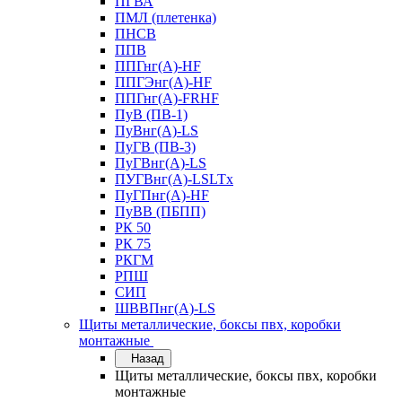
ПГВА
ПМЛ (плетенка)
ПНСВ
ППВ
ППГнг(А)-HF
ППГЭнг(А)-HF
ППГнг(А)-FRHF
ПуВ (ПВ-1)
ПуВнг(А)-LS
ПуГВ (ПВ-3)
ПуГВнг(А)-LS
ПУГВнг(А)-LSLTx
ПуГПнг(А)-HF
ПуВВ (ПБПП)
РК 50
РК 75
РКГМ
РПШ
СИП
ШВВПнг(А)-LS
Щиты металлические, боксы пвх, коробки
монтажные
Назад
Щиты металлические, боксы пвх, коробки
монтажные