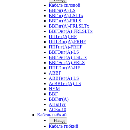
Кабель силовой
ВВГнг(А)-LS
ВВГнг(А)-LSLTx
ВВГнг(А)-FRLS
ВВГнг(А)-FRLSLTx
ВВГЭнг(А)-FRLSLTx
ППГнг(А)-HF
ППГЭнг(А)-FRHF
ППГнг(А)-FRHF
ВВГЭнг(А)-LS
ВВГЭнг(А)-LSLTx
ВВГЭнг(А)-FRLS
ППГЭнг(А)-HF
АВВГ
АВВГнг(А)-LS
АсВВГнг(А)-LS
NYM
ВВГ
ВВГнг(А)
АПвПуг
АСБл-10
Кабель гибкий
Назад
Кабель гибкий