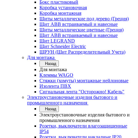
Бокс пластиковый
Коробка установочная
Коробка монтажная
Щиты металлические под дерево (Греция)
Щит ABB встраиваемый и навесные
Щиты металлические цветные (Греция)
Щит ABB встраиваемый и навесные
Щит LEGRAND
Щит Schneider Electric
ЩРУН (Щит Распределительный Учета)
Для монтажа
Назад
Для монтажа
Клеммы WAGO
Стяжки (хомуты) монтажные нейлоновые
Изолента ПВХ
Сигнальная лента "Осторожно! Кабель"
Электроустановочные изделия бытового и
промышленного назначения
Назад
Электроустановочные изделия бытового и
промышленного назначения
Розетки, выключатели влагозащищенные
IP54
Розетки, выключатели накладные IP20