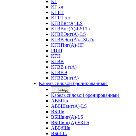
КГ
КГ хл
КГТП
КГТП хл
КГВВнг(А)-LS
КГВВнг(А)-LSLTx
КГВВЭнг(А)-LS
КГВВЭнг(А)-LSLTx
КГППнг(А)-HF
РПШ
КГН
КГВВ
КГВВ нг(А)
КГВВЭ
КГВВЭнг(А)
Кабель силовой бронированный
Назад
Кабель силовой бронированный
АВБШв
АВБШвнг(А)-LS
ВБШв
ВБШвнг(А)-LS
ВБШвнг(А)-FRLS
АВБбШв
ВБбШв