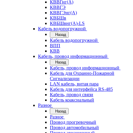
КВВГнг(А)
КВВГЭ
КВВГЭнг(А)
КВБШв
КВБШвнг(А)-LS
Кабель водопогружной
Назад
Кабель водопогружной
ВПП
КВВ
Кабель, провод информационный
Назад
Кабель, провод информационный
Кабель для Охранно-Пожарной
Сигнализации
LAN кабель, витая пара
Кабель для интерфейса RS-485
Кабель, провод связи
Кабель коаксиальный
Разное
Назад
Разное
Провод прогревочный
Провод автомобильный
Провод авиационный