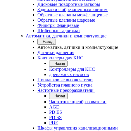
Дисковые поворотные затворы
Задвижки с обрезиненным клином
Обратные клапаны межфланцевые
Обратные клапаны шаровые
Фильтры фланцевые
Шиберные задвижки
Автоматика, датчики и компелктующие
Назад
Автоматика, датчики и компелктующие
Датчики давления
Контроллеры для КНС
Назад
Контроллеры для КНС
дренажных насосов
Поплавковые выключатели
Устройства плавного пуска
Частотные преобразователи
Назад
Частотные преобразователи
AGD
PD ES
PD SS
PDE
Шкафы управления канализационными