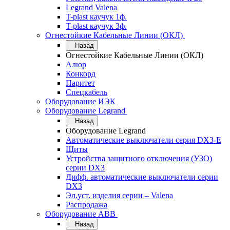
Legrand Valena
T-plast каучук 1ф.
T-plast каучук 3ф.
Огнестойкие Кабельные Линии (ОКЛ)
Назад
Огнестойкие Кабельные Линии (ОКЛ)
Алюр
Конкорд
Паритет
Спецкабель
Оборудование ИЭК
Оборудование Legrand
Назад
Оборудование Legrand
Автоматические выключатели серия DX3-E
Щиты
Устройства защитного отключения (УЗО)
серии DX3
Дифф. автоматические выключатели серии
DX3
Эл.уст. изделия серии – Valena
Распродажа
Оборудование АВВ
Назад