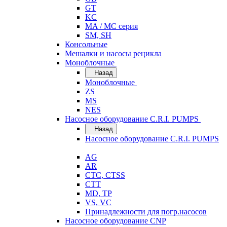
GT
KC
MA / MC серия
SM, SH
Консольные
Мешалки и насосы рецикла
Моноблочные
Назад
Моноблочные
ZS
MS
NES
Насосное оборудование C.R.I. PUMPS
Назад
Насосное оборудование C.R.I. PUMPS
AG
AR
CTC, CTSS
CTT
MD, TP
VS, VC
Принадлежности для погр.насосов
Насосное оборудование CNP