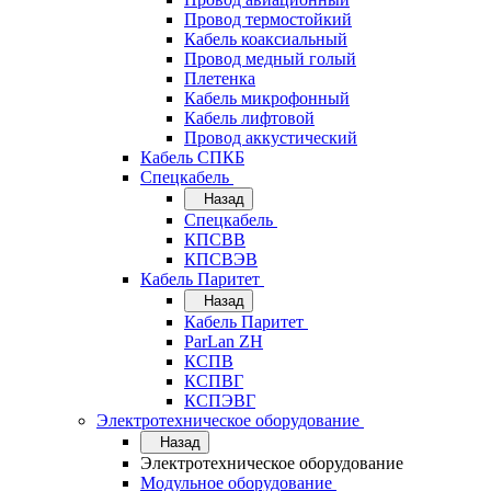
Провод термостойкий
Кабель коаксиальный
Провод медный голый
Плетенка
Кабель микрофонный
Кабель лифтовой
Провод аккустический
Кабель СПКБ
Спецкабель
Назад
Спецкабель
КПСВВ
КПСВЭВ
Кабель Паритет
Назад
Кабель Паритет
ParLan ZH
КСПВ
КСПВГ
КСПЭВГ
Электротехническое оборудование
Назад
Электротехническое оборудование
Модульное оборудование