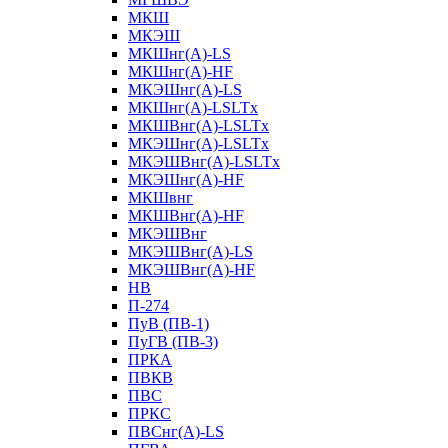
МКШ
МКЭШ
МКШнг(А)-LS
МКШнг(А)-HF
МКЭШнг(А)-LS
МКШнг(А)-LSLTx
МКШВнг(A)-LSLTx
МКЭШнг(А)-LSLTx
МКЭШВнг(A)-LSLTx
МКЭШнг(А)-HF
МКШвнг
МКШВнг(А)-HF
МКЭШВнг
МКЭШВнг(А)-LS
МКЭШВнг(А)-HF
НВ
П-274
ПуВ (ПВ-1)
ПуГВ (ПВ-3)
ПРКА
ПВКВ
ПВС
ПРКС
ПВСнг(А)-LS