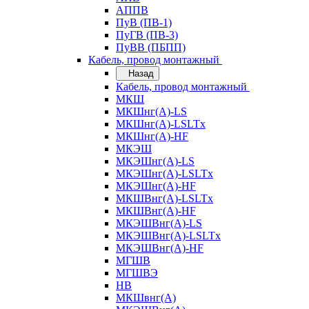
АППВ
ПуВ (ПВ-1)
ПуГВ (ПВ-3)
ПуВВ (ПБПП)
Кабель, провод монтажный
Назад
Кабель, провод монтажный
МКШ
МКШнг(А)-LS
МКШнг(А)-LSLTx
МКШнг(А)-HF
МКЭШ
МКЭШнг(А)-LS
МКЭШнг(А)-LSLTx
МКЭШнг(А)-HF
МКШВнг(A)-LSLTx
МКШВнг(А)-HF
МКЭШВнг(А)-LS
МКЭШВнг(A)-LSLTx
МКЭШВнг(А)-HF
МГШВ
МГШВЭ
НВ
МКШвнг(А)