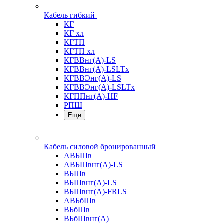
Кабель гибкий
КГ
КГ хл
КГТП
КГТП хл
КГВВнг(А)-LS
КГВВнг(А)-LSLTx
КГВВЭнг(А)-LS
КГВВЭнг(А)-LSLTx
КГППнг(А)-HF
РПШ
Еще
Кабель силовой бронированный
АВБШв
АВБШвнг(А)-LS
ВБШв
ВБШвнг(А)-LS
ВБШвнг(А)-FRLS
АВБбШв
ВБбШв
ВБбШвнг(А)