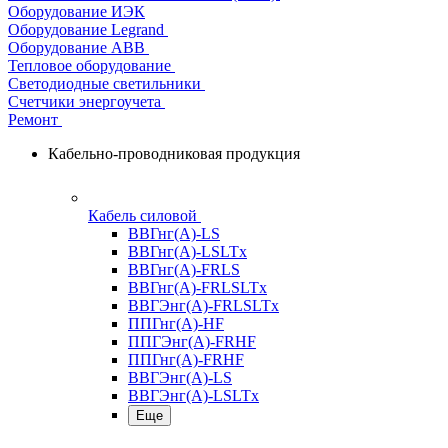
Оборудование ИЭК
Оборудование Legrand
Оборудование АВВ
Тепловое оборудование
Светодиодные светильники
Счетчики энергоучета
Ремонт
Кабельно-проводниковая продукция
Кабель силовой
ВВГнг(А)-LS
ВВГнг(А)-LSLTx
ВВГнг(А)-FRLS
ВВГнг(А)-FRLSLTx
ВВГЭнг(А)-FRLSLTx
ППГнг(А)-HF
ППГЭнг(А)-FRHF
ППГнг(А)-FRHF
ВВГЭнг(А)-LS
ВВГЭнг(А)-LSLTx
Еще