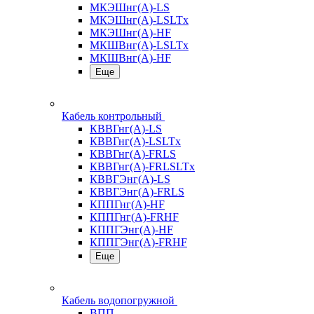
МКЭШнг(А)-LS
МКЭШнг(А)-LSLTx
МКЭШнг(А)-HF
МКШВнг(A)-LSLTx
МКШВнг(А)-HF
Еще
Кабель контрольный
КВВГнг(А)-LS
КВВГнг(А)-LSLTx
КВВГнг(А)-FRLS
КВВГнг(А)-FRLSLTx
КВВГЭнг(А)-LS
КВВГЭнг(А)-FRLS
КППГнг(А)-HF
КППГнг(А)-FRHF
КППГЭнг(А)-HF
КППГЭнг(А)-FRHF
Еще
Кабель водопогружной
ВПП