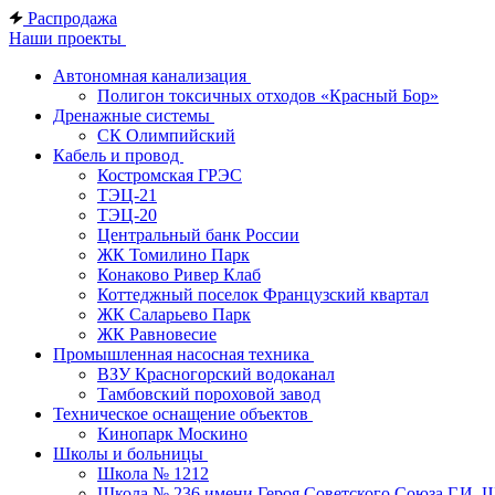
Распродажа
Наши проекты
Автономная канализация
Полигон токсичных отходов «Красный Бор»
Дренажные системы
СК Олимпийский
Кабель и провод
Костромская ГРЭС
ТЭЦ-21
ТЭЦ-20
Центральный банк России
ЖК Томилино Парк
Конаково Ривер Клаб
Коттеджный поселок Французский квартал
ЖК Саларьево Парк
ЖК Равновесие
Промышленная насосная техника
ВЗУ Красногорский водоканал
Тамбовский пороховой завод
Техническое оснащение объектов
Кинопарк Москино
Школы и больницы
Школа № 1212
Школа № 236 имени Героя Советского Союза Г.И. 