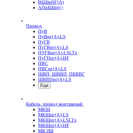
ВБШвНГ(А)
АПвБШп(г)
Провод
ПуВ
ПуВнг(А)-LS
ПуГВ
ПуГВнг(А)-LS
ПУГВнг(А)-LSLTx
ПуГПнг(А)-HF
ПВС
ПВСнг(А)-LS
ШВП, ШВВП, ПБВВГ
ШВВПнг(А)-LS
Еще
Кабель, провод монтажный
МКШ
МКШнг(А)-LS
МКШнг(А)-LSLTx
МКШнг(А)-HF
МКЭШ