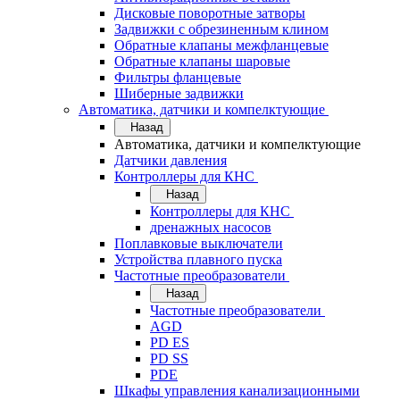
Дисковые поворотные затворы
Задвижки с обрезиненным клином
Обратные клапаны межфланцевые
Обратные клапаны шаровые
Фильтры фланцевые
Шиберные задвижки
Автоматика, датчики и компелктующие
Назад
Автоматика, датчики и компелктующие
Датчики давления
Контроллеры для КНС
Назад
Контроллеры для КНС
дренажных насосов
Поплавковые выключатели
Устройства плавного пуска
Частотные преобразователи
Назад
Частотные преобразователи
AGD
PD ES
PD SS
PDE
Шкафы управления канализационными