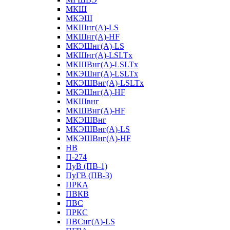
МКШ
МКЭШ
МКШнг(А)-LS
МКШнг(А)-HF
МКЭШнг(А)-LS
МКШнг(А)-LSLTx
МКШВнг(A)-LSLTx
МКЭШнг(А)-LSLTx
МКЭШВнг(A)-LSLTx
МКЭШнг(А)-HF
МКШвнг
МКШВнг(А)-HF
МКЭШВнг
МКЭШВнг(А)-LS
МКЭШВнг(А)-HF
НВ
П-274
ПуВ (ПВ-1)
ПуГВ (ПВ-3)
ПРКА
ПВКВ
ПВС
ПРКС
ПВСнг(А)-LS