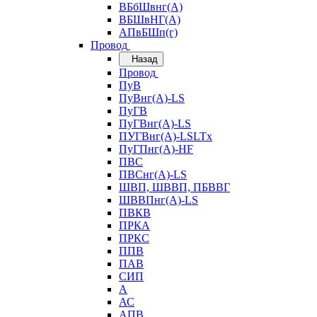
ВБбШвнг(А)
ВБШвНГ(А)
АПвБШп(г)
Провод
Назад
Провод
ПуВ
ПуВнг(А)-LS
ПуГВ
ПуГВнг(А)-LS
ПУГВнг(А)-LSLTx
ПуГПнг(А)-HF
ПВС
ПВСнг(А)-LS
ШВП, ШВВП, ПБВВГ
ШВВПнг(А)-LS
ПВКВ
ПРКА
ПРКС
ППВ
ПАВ
СИП
А
АС
АПВ