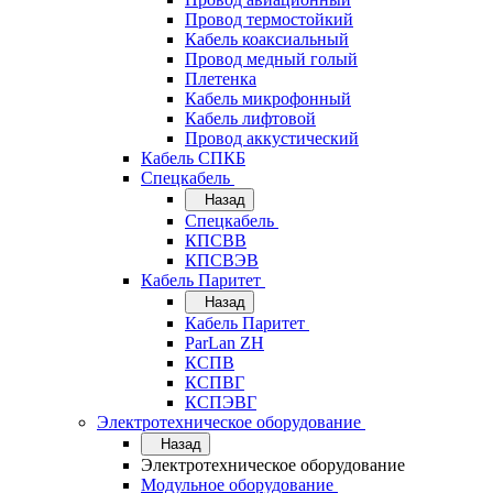
Провод термостойкий
Кабель коаксиальный
Провод медный голый
Плетенка
Кабель микрофонный
Кабель лифтовой
Провод аккустический
Кабель СПКБ
Спецкабель
Назад
Спецкабель
КПСВВ
КПСВЭВ
Кабель Паритет
Назад
Кабель Паритет
ParLan ZH
КСПВ
КСПВГ
КСПЭВГ
Электротехническое оборудование
Назад
Электротехническое оборудование
Модульное оборудование