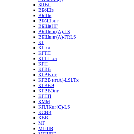
БПВЛ
ВБбШв
ВБШв
ВБбШвнг
ВБШвНГ
ВБШвнг(А)-LS
ВБШвнг(А)-FRLS
КГ
КГ хл
КГТП
КГТП хл
КГН
КГВВ
КГВВ нг
КГВВ нг(А)-LSLTx
КГВВЭ
КГВВЭнг
КГПП
КММ
КПЛКнг(C)-LS
КСВВ
КВВ
МГ
МГШВ
МГШВЭ