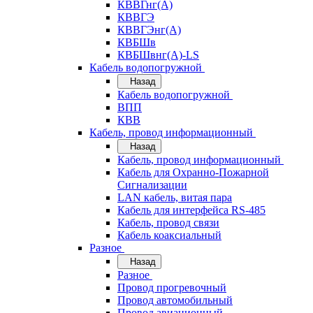
КВВГнг(А)
КВВГЭ
КВВГЭнг(А)
КВБШв
КВБШвнг(А)-LS
Кабель водопогружной
Назад
Кабель водопогружной
ВПП
КВВ
Кабель, провод информационный
Назад
Кабель, провод информационный
Кабель для Охранно-Пожарной
Сигнализации
LAN кабель, витая пара
Кабель для интерфейса RS-485
Кабель, провод связи
Кабель коаксиальный
Разное
Назад
Разное
Провод прогревочный
Провод автомобильный
Провод авиационный