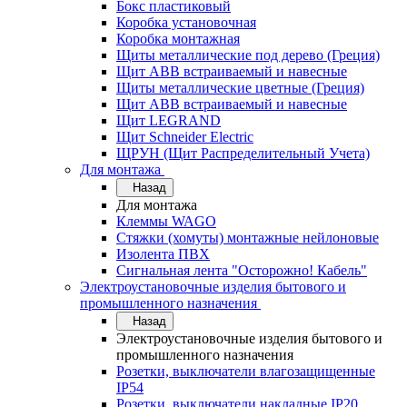
Бокс пластиковый
Коробка установочная
Коробка монтажная
Щиты металлические под дерево (Греция)
Щит ABB встраиваемый и навесные
Щиты металлические цветные (Греция)
Щит ABB встраиваемый и навесные
Щит LEGRAND
Щит Schneider Electric
ЩРУН (Щит Распределительный Учета)
Для монтажа
Назад
Для монтажа
Клеммы WAGO
Стяжки (хомуты) монтажные нейлоновые
Изолента ПВХ
Сигнальная лента "Осторожно! Кабель"
Электроустановочные изделия бытового и
промышленного назначения
Назад
Электроустановочные изделия бытового и
промышленного назначения
Розетки, выключатели влагозащищенные
IP54
Розетки, выключатели накладные IP20