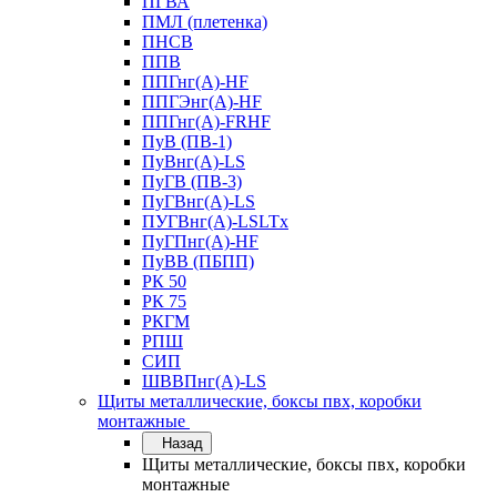
ПГВА
ПМЛ (плетенка)
ПНСВ
ППВ
ППГнг(А)-HF
ППГЭнг(А)-HF
ППГнг(А)-FRHF
ПуВ (ПВ-1)
ПуВнг(А)-LS
ПуГВ (ПВ-3)
ПуГВнг(А)-LS
ПУГВнг(А)-LSLTx
ПуГПнг(А)-HF
ПуВВ (ПБПП)
РК 50
РК 75
РКГМ
РПШ
СИП
ШВВПнг(А)-LS
Щиты металлические, боксы пвх, коробки
монтажные
Назад
Щиты металлические, боксы пвх, коробки
монтажные