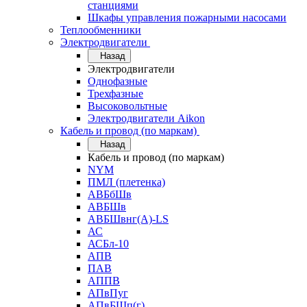
станциями
Шкафы управления пожарными насосами
Теплообменники
Электродвигатели
Назад
Электродвигатели
Однофазные
Трехфазные
Высоковольтные
Электродвигатели Aikon
Кабель и провод (по маркам)
Назад
Кабель и провод (по маркам)
NYM
ПМЛ (плетенка)
АВБбШв
АВБШв
АВБШвнг(А)-LS
АС
АСБл-10
АПВ
ПАВ
АППВ
АПвПуг
АПвБШп(г)