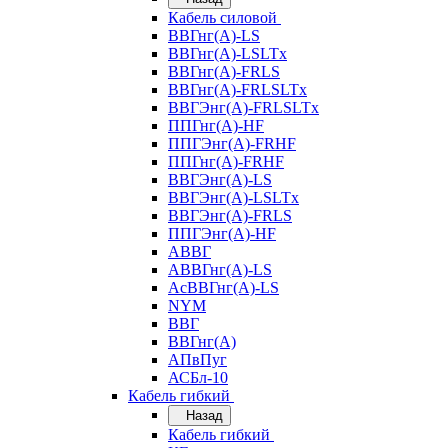
Кабель силовой
ВВГнг(А)-LS
ВВГнг(А)-LSLTx
ВВГнг(А)-FRLS
ВВГнг(А)-FRLSLTx
ВВГЭнг(А)-FRLSLTx
ППГнг(А)-HF
ППГЭнг(А)-FRHF
ППГнг(А)-FRHF
ВВГЭнг(А)-LS
ВВГЭнг(А)-LSLTx
ВВГЭнг(А)-FRLS
ППГЭнг(А)-HF
АВВГ
АВВГнг(А)-LS
АсВВГнг(А)-LS
NYM
ВВГ
ВВГнг(А)
АПвПуг
АСБл-10
Кабель гибкий
Назад
Кабель гибкий