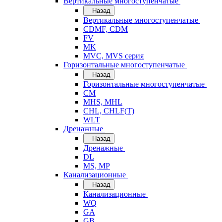
Вертикальные многоступенчатые
Назад
Вертикальные многоступенчатые
CDMF, CDM
FV
MK
MVC, MVS серия
Горизонтальные многоступенчатые
Назад
Горизонтальные многоступенчатые
CM
MHS, MHL
CHL, CHLF(T)
WLT
Дренажные
Назад
Дренажные
DL
MS, MP
Канализационные
Назад
Канализационные
WQ
GA
GB