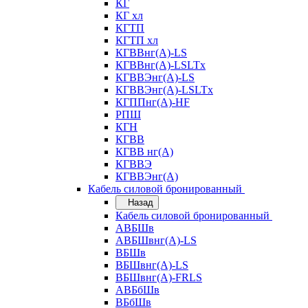
КГ
КГ хл
КГТП
КГТП хл
КГВВнг(А)-LS
КГВВнг(А)-LSLTx
КГВВЭнг(А)-LS
КГВВЭнг(А)-LSLTx
КГППнг(А)-HF
РПШ
КГН
КГВВ
КГВВ нг(А)
КГВВЭ
КГВВЭнг(А)
Кабель силовой бронированный
Назад
Кабель силовой бронированный
АВБШв
АВБШвнг(А)-LS
ВБШв
ВБШвнг(А)-LS
ВБШвнг(А)-FRLS
АВБбШв
ВБбШв