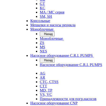
GT
KC
MA / MC серия
SM, SH
Консольные
Мешалки и насосы рецикла
Моноблочные
Назад
Моноблочные
ZS
MS
NES
Насосное оборудование C.R.I. PUMPS
Назад
Насосное оборудование C.R.I. PUMPS
AG
AR
CTC, CTSS
CTT
MD, TP
VS, VC
Принадлежности для погр.насосов
Насосное оборудование CNP