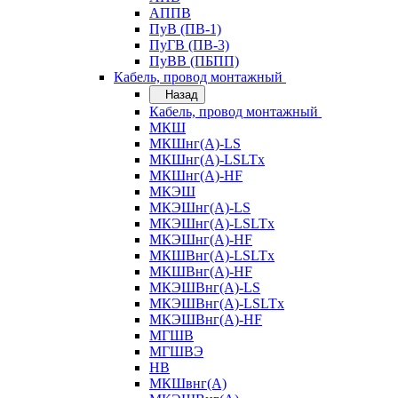
АППВ
ПуВ (ПВ-1)
ПуГВ (ПВ-3)
ПуВВ (ПБПП)
Кабель, провод монтажный
Назад
Кабель, провод монтажный
МКШ
МКШнг(А)-LS
МКШнг(А)-LSLTx
МКШнг(А)-HF
МКЭШ
МКЭШнг(А)-LS
МКЭШнг(А)-LSLTx
МКЭШнг(А)-HF
МКШВнг(A)-LSLTx
МКШВнг(А)-HF
МКЭШВнг(А)-LS
МКЭШВнг(A)-LSLTx
МКЭШВнг(А)-HF
МГШВ
МГШВЭ
НВ
МКШвнг(А)