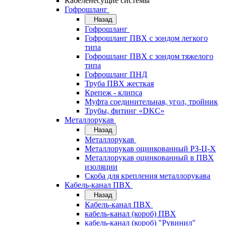
Кабеленесущие системы
Гофрошланг
Назад
Гофрошланг
Гофрошланг ПВХ с зондом легкого
типа
Гофрошланг ПВХ с зондом тяжелого
типа
Гофрошланг ПНД
Труба ПВХ жесткая
Крепеж - клипса
Муфта соединительная, угол, тройник
Трубы, фитинг «DKC»
Металлорукав
Назад
Металлорукав
Металлорукав оцинкованный РЗ-Ц-Х
Металлорукав оцинкованный в ПВХ
изоляции
Скоба для крепления металлорукава
Кабель-канал ПВХ
Назад
Кабель-канал ПВХ
кабель-канал (короб) ПВХ
кабель-канал (короб) "Рувинил"