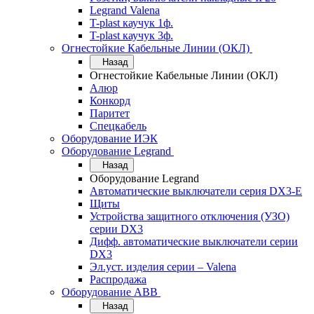
Legrand Valena
T-plast каучук 1ф.
T-plast каучук 3ф.
Огнестойкие Кабельные Линии (ОКЛ)
Назад
Огнестойкие Кабельные Линии (ОКЛ)
Алюр
Конкорд
Паритет
Спецкабель
Оборудование ИЭК
Оборудование Legrand
Назад
Оборудование Legrand
Автоматические выключатели серия DX3-E
Щиты
Устройства защитного отключения (УЗО)
серии DX3
Дифф. автоматические выключатели серии
DX3
Эл.уст. изделия серии – Valena
Распродажа
Оборудование АВВ
Назад