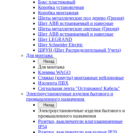
Бокс пластиковый
Коробка установочная
Коробка монтажная
Щиты металлические под дерево (Греция)
Щит ABB встраиваемый и навесные
Щиты металлические цветные (Греция)
Щит ABB встраиваемый и навесные
Щит LEGRAND
Щит Schneider Electric
ЩРУН (Щит Распределительный Учета)
Для монтажа
Назад
Для монтажа
Клеммы WAGO
Стяжки (хомуты) монтажные нейлоновые
Изолента ПВХ
Сигнальная лента "Осторожно! Кабель"
Электроустановочные изделия бытового и
промышленного назначения
Назад
Электроустановочные изделия бытового и
промышленного назначения
Розетки, выключатели влагозащищенные
IP54
Розетки, выключатели накладные IP20