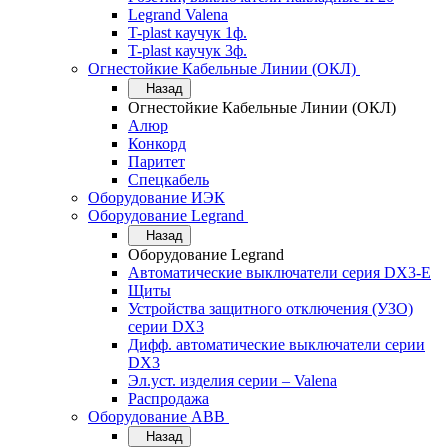
Legrand Valena
T-plast каучук 1ф.
T-plast каучук 3ф.
Огнестойкие Кабельные Линии (ОКЛ)
Назад
Огнестойкие Кабельные Линии (ОКЛ)
Алюр
Конкорд
Паритет
Спецкабель
Оборудование ИЭК
Оборудование Legrand
Назад
Оборудование Legrand
Автоматические выключатели серия DX3-E
Щиты
Устройства защитного отключения (УЗО)
серии DX3
Дифф. автоматические выключатели серии
DX3
Эл.уст. изделия серии – Valena
Распродажа
Оборудование АВВ
Назад