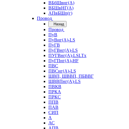
ВБбШвнг(А)
ВБШвНГ(А)
АПвБШп(г)
Провод
Назад
Провод
ПуВ
ПуВнг(А)-LS
ПуГВ
ПуГВнг(А)-LS
ПУГВнг(А)-LSLTx
ПуГПнг(А)-HF
ПВС
ПВСнг(А)-LS
ШВП, ШВВП, ПБВВГ
ШВВПнг(А)-LS
ПВКВ
ПРКА
ПРКС
ППВ
ПАВ
СИП
А
АС
АПВ