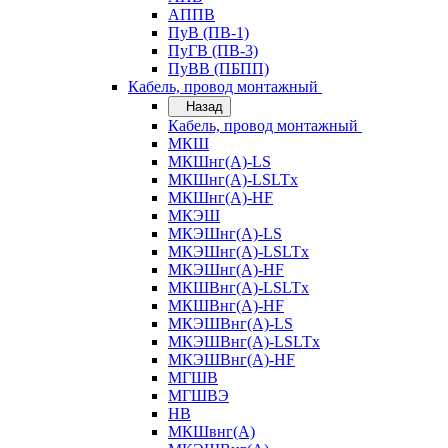
АППВ
ПуВ (ПВ-1)
ПуГВ (ПВ-3)
ПуВВ (ПБПП)
Кабель, провод монтажный
Назад
Кабель, провод монтажный
МКШ
МКШнг(А)-LS
МКШнг(А)-LSLTx
МКШнг(А)-HF
МКЭШ
МКЭШнг(А)-LS
МКЭШнг(А)-LSLTx
МКЭШнг(А)-HF
МКШВнг(A)-LSLTx
МКШВнг(А)-HF
МКЭШВнг(А)-LS
МКЭШВнг(A)-LSLTx
МКЭШВнг(А)-HF
МГШВ
МГШВЭ
НВ
МКШвнг(А)