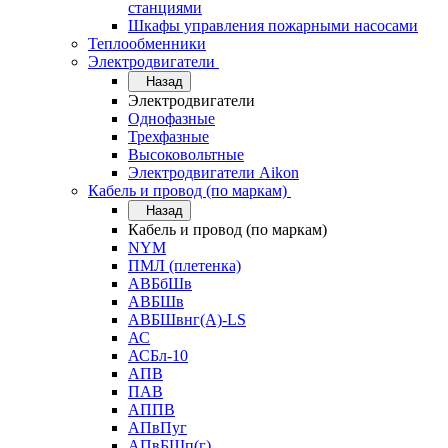
станциями
Шкафы управления пожарными насосами
Теплообменники
Электродвигатели
Назад
Электродвигатели
Однофазные
Трехфазные
Высоковольтные
Электродвигатели Aikon
Кабель и провод (по маркам)
Назад
Кабель и провод (по маркам)
NYM
ПМЛ (плетенка)
АВБбШв
АВБШв
АВБШвнг(А)-LS
АС
АСБл-10
АПВ
ПАВ
АППВ
АПвПуг
АПвБШп(г)