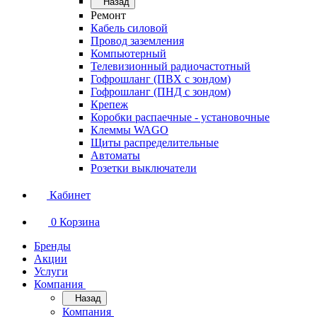
Назад
Ремонт
Кабель силовой
Провод заземления
Компьютерный
Телевизионный радиочастотный
Гофрошланг (ПВХ с зондом)
Гофрошланг (ПНД с зондом)
Крепеж
Коробки распаечные - установочные
Клеммы WAGO
Щиты распределительные
Автоматы
Розетки выключатели
Кабинет
0
Корзина
Бренды
Акции
Услуги
Компания
Назад
Компания