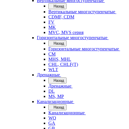
Вертикальные многоступенчатые
Назад
Вертикальные многоступенчатые
CDMF, CDM
FV
MK
MVC, MVS серия
Горизонтальные многоступенчатые
Назад
Горизонтальные многоступенчатые
CM
MHS, MHL
CHL, CHLF(T)
WLT
Дренажные
Назад
Дренажные
DL
MS, MP
Канализационные
Назад
Канализационные
WQ
GA
GB