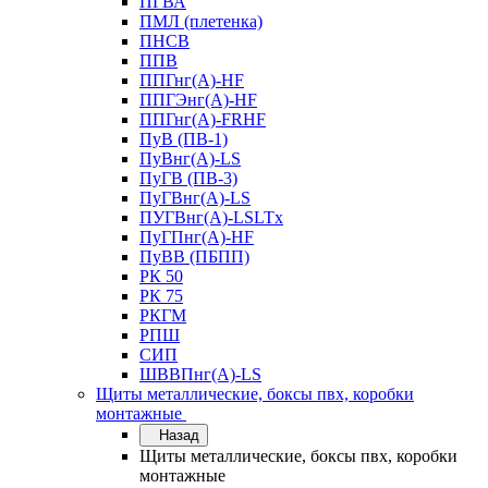
ПГВА
ПМЛ (плетенка)
ПНСВ
ППВ
ППГнг(А)-HF
ППГЭнг(А)-HF
ППГнг(А)-FRHF
ПуВ (ПВ-1)
ПуВнг(А)-LS
ПуГВ (ПВ-3)
ПуГВнг(А)-LS
ПУГВнг(А)-LSLTx
ПуГПнг(А)-HF
ПуВВ (ПБПП)
РК 50
РК 75
РКГМ
РПШ
СИП
ШВВПнг(А)-LS
Щиты металлические, боксы пвх, коробки
монтажные
Назад
Щиты металлические, боксы пвх, коробки
монтажные