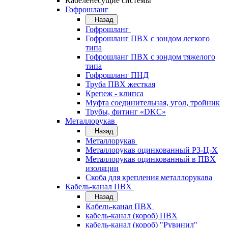
Кабеленесущие системы
Гофрошланг
Назад
Гофрошланг
Гофрошланг ПВХ с зондом легкого
типа
Гофрошланг ПВХ с зондом тяжелого
типа
Гофрошланг ПНД
Труба ПВХ жесткая
Крепеж - клипса
Муфта соединительная, угол, тройник
Трубы, фитинг «DKC»
Металлорукав
Назад
Металлорукав
Металлорукав оцинкованный РЗ-Ц-Х
Металлорукав оцинкованный в ПВХ
изоляции
Скоба для крепления металлорукава
Кабель-канал ПВХ
Назад
Кабель-канал ПВХ
кабель-канал (короб) ПВХ
кабель-канал (короб) "Рувинил"