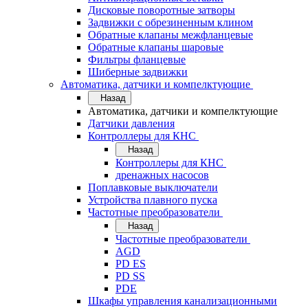
Дисковые поворотные затворы
Задвижки с обрезиненным клином
Обратные клапаны межфланцевые
Обратные клапаны шаровые
Фильтры фланцевые
Шиберные задвижки
Автоматика, датчики и компелктующие
Назад
Автоматика, датчики и компелктующие
Датчики давления
Контроллеры для КНС
Назад
Контроллеры для КНС
дренажных насосов
Поплавковые выключатели
Устройства плавного пуска
Частотные преобразователи
Назад
Частотные преобразователи
AGD
PD ES
PD SS
PDE
Шкафы управления канализационными