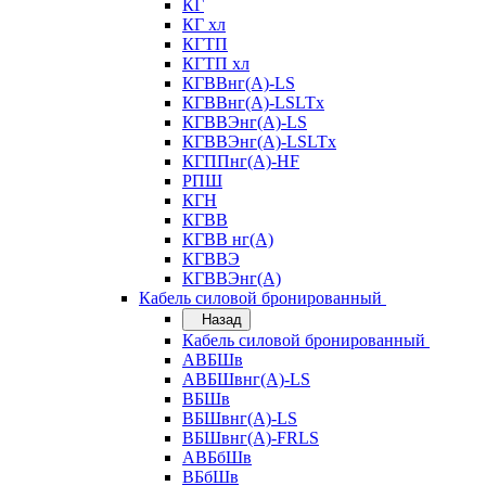
КГ
КГ хл
КГТП
КГТП хл
КГВВнг(А)-LS
КГВВнг(А)-LSLTx
КГВВЭнг(А)-LS
КГВВЭнг(А)-LSLTx
КГППнг(А)-HF
РПШ
КГН
КГВВ
КГВВ нг(А)
КГВВЭ
КГВВЭнг(А)
Кабель силовой бронированный
Назад
Кабель силовой бронированный
АВБШв
АВБШвнг(А)-LS
ВБШв
ВБШвнг(А)-LS
ВБШвнг(А)-FRLS
АВБбШв
ВБбШв