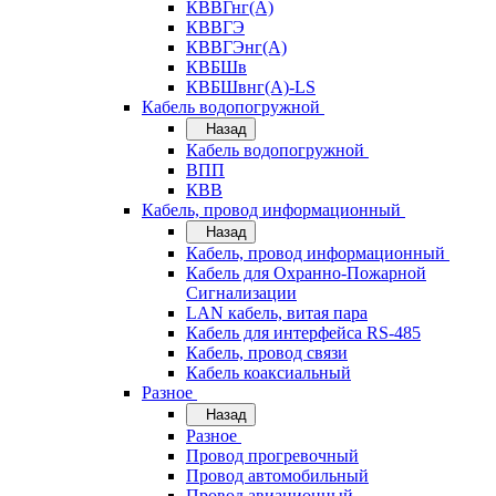
КВВГнг(А)
КВВГЭ
КВВГЭнг(А)
КВБШв
КВБШвнг(А)-LS
Кабель водопогружной
Назад
Кабель водопогружной
ВПП
КВВ
Кабель, провод информационный
Назад
Кабель, провод информационный
Кабель для Охранно-Пожарной
Сигнализации
LAN кабель, витая пара
Кабель для интерфейса RS-485
Кабель, провод связи
Кабель коаксиальный
Разное
Назад
Разное
Провод прогревочный
Провод автомобильный
Провод авиационный