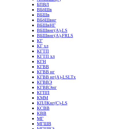
БПВЛ
ВБбШв
ВБШв
ВБбШвнг
ВБШвНГ
ВБШвнг(А)-LS
ВБШвнг(А)-FRLS
КГ
КГ хл
КГТП
КГТП хл
КГН
КГВВ
КГВВ нг
КГВВ нг(А)-LSLTx
КГВВЭ
КГВВЭнг
КГПП
КММ
КПЛКнг(C)-LS
КСВВ
КВВ
МГ
МГШВ
МГШВЭ