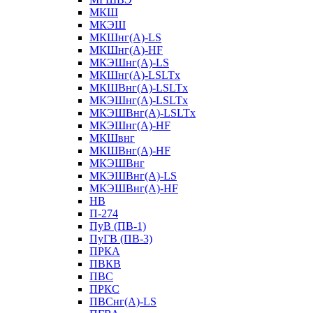
МКШ
МКЭШ
МКШнг(А)-LS
МКШнг(А)-HF
МКЭШнг(А)-LS
МКШнг(А)-LSLTx
МКШВнг(A)-LSLTx
МКЭШнг(А)-LSLTx
МКЭШВнг(A)-LSLTx
МКЭШнг(А)-HF
МКШвнг
МКШВнг(А)-HF
МКЭШВнг
МКЭШВнг(А)-LS
МКЭШВнг(А)-HF
НВ
П-274
ПуВ (ПВ-1)
ПуГВ (ПВ-3)
ПРКА
ПВКВ
ПВС
ПРКС
ПВСнг(А)-LS