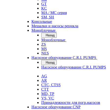
GT
KC
MA / MC серия
SM, SH
Консольные
Мешалки и насосы рецикла
Моноблочные
Назад
Моноблочные
ZS
MS
NES
Насосное оборудование C.R.I. PUMPS
Назад
Насосное оборудование C.R.I. PUMPS
AG
AR
CTC, CTSS
CTT
MD, TP
VS, VC
Принадлежности для погр.насосов
Насосное оборудование CNP