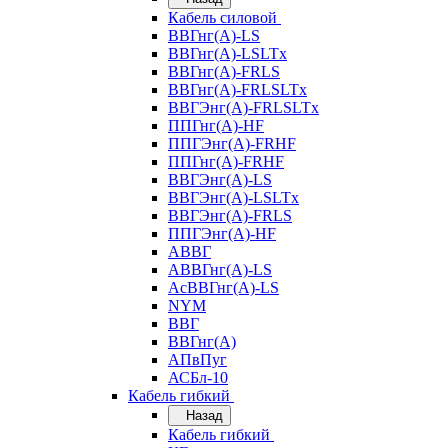
Кабель силовой
ВВГнг(А)-LS
ВВГнг(А)-LSLTx
ВВГнг(А)-FRLS
ВВГнг(А)-FRLSLTx
ВВГЭнг(А)-FRLSLTx
ППГнг(А)-HF
ППГЭнг(А)-FRHF
ППГнг(А)-FRHF
ВВГЭнг(А)-LS
ВВГЭнг(А)-LSLTx
ВВГЭнг(А)-FRLS
ППГЭнг(А)-HF
АВВГ
АВВГнг(А)-LS
АсВВГнг(А)-LS
NYM
ВВГ
ВВГнг(А)
АПвПуг
АСБл-10
Кабель гибкий
Назад
Кабель гибкий