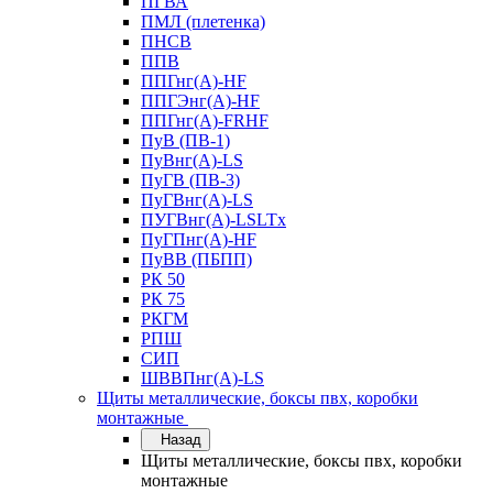
ПГВА
ПМЛ (плетенка)
ПНСВ
ППВ
ППГнг(А)-HF
ППГЭнг(А)-HF
ППГнг(А)-FRHF
ПуВ (ПВ-1)
ПуВнг(А)-LS
ПуГВ (ПВ-3)
ПуГВнг(А)-LS
ПУГВнг(А)-LSLTx
ПуГПнг(А)-HF
ПуВВ (ПБПП)
РК 50
РК 75
РКГМ
РПШ
СИП
ШВВПнг(А)-LS
Щиты металлические, боксы пвх, коробки
монтажные
Назад
Щиты металлические, боксы пвх, коробки
монтажные