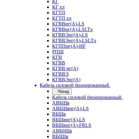
КГ
КГ хл
КГТП
КГТП хл
КГВВнг(А)-LS
КГВВнг(А)-LSLTx
КГВВЭнг(А)-LS
КГВВЭнг(А)-LSLTx
КГППнг(А)-HF
РПШ
КГН
КГВВ
КГВВ нг(А)
КГВВЭ
КГВВЭнг(А)
Кабель силовой бронированный
Назад
Кабель силовой бронированный
АВБШв
АВБШвнг(А)-LS
ВБШв
ВБШвнг(А)-LS
ВБШвнг(А)-FRLS
АВБбШв
ВБбШв