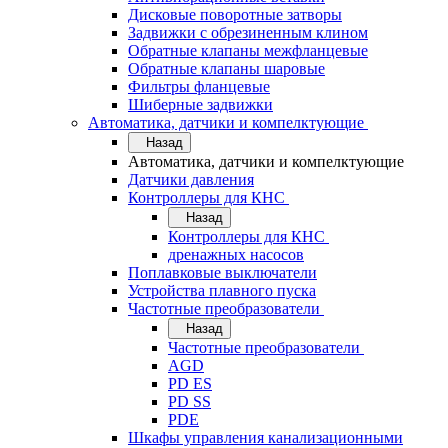
Дисковые поворотные затворы
Задвижки с обрезиненным клином
Обратные клапаны межфланцевые
Обратные клапаны шаровые
Фильтры фланцевые
Шиберные задвижки
Автоматика, датчики и компелктующие
Назад
Автоматика, датчики и компелктующие
Датчики давления
Контроллеры для КНС
Назад
Контроллеры для КНС
дренажных насосов
Поплавковые выключатели
Устройства плавного пуска
Частотные преобразователи
Назад
Частотные преобразователи
AGD
PD ES
PD SS
PDE
Шкафы управления канализационными