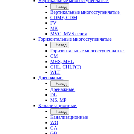
Вертикальные многоступенчатые
Назад
Вертикальные многоступенчатые
CDMF, CDM
FV
MK
MVC, MVS серия
Горизонтальные многоступенчатые
Назад
Горизонтальные многоступенчатые
CM
MHS, MHL
CHL, CHLF(T)
WLT
Дренажные
Назад
Дренажные
DL
MS, MP
Канализационные
Назад
Канализационные
WQ
GA
GB