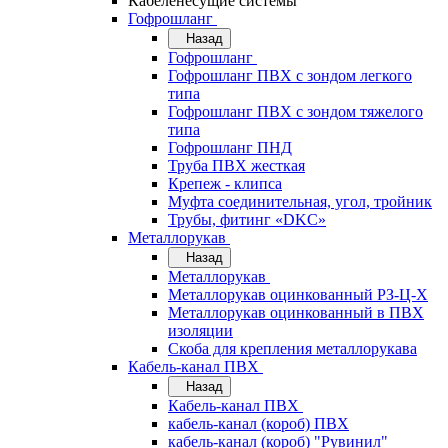
Кабеленесущие системы
Гофрошланг
Назад
Гофрошланг
Гофрошланг ПВХ с зондом легкого
типа
Гофрошланг ПВХ с зондом тяжелого
типа
Гофрошланг ПНД
Труба ПВХ жесткая
Крепеж - клипса
Муфта соединительная, угол, тройник
Трубы, фитинг «DKC»
Металлорукав
Назад
Металлорукав
Металлорукав оцинкованный РЗ-Ц-Х
Металлорукав оцинкованный в ПВХ
изоляции
Скоба для крепления металлорукава
Кабель-канал ПВХ
Назад
Кабель-канал ПВХ
кабель-канал (короб) ПВХ
кабель-канал (короб) "Рувинил"