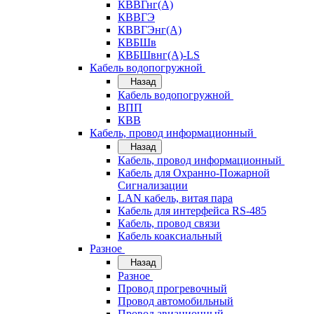
КВВГнг(А)
КВВГЭ
КВВГЭнг(А)
КВБШв
КВБШвнг(А)-LS
Кабель водопогружной
Назад
Кабель водопогружной
ВПП
КВВ
Кабель, провод информационный
Назад
Кабель, провод информационный
Кабель для Охранно-Пожарной
Сигнализации
LAN кабель, витая пара
Кабель для интерфейса RS-485
Кабель, провод связи
Кабель коаксиальный
Разное
Назад
Разное
Провод прогревочный
Провод автомобильный
Провод авиационный