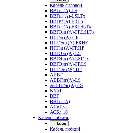
Кабель силовой
ВВГнг(А)-LS
ВВГнг(А)-LSLTx
ВВГнг(А)-FRLS
ВВГнг(А)-FRLSLTx
ВВГЭнг(А)-FRLSLTx
ППГнг(А)-HF
ППГЭнг(А)-FRHF
ППГнг(А)-FRHF
ВВГЭнг(А)-LS
ВВГЭнг(А)-LSLTx
ВВГЭнг(А)-FRLS
ППГЭнг(А)-HF
АВВГ
АВВГнг(А)-LS
АсВВГнг(А)-LS
NYM
ВВГ
ВВГнг(А)
АПвПуг
АСБл-10
Кабель гибкий
Назад
Кабель гибкий