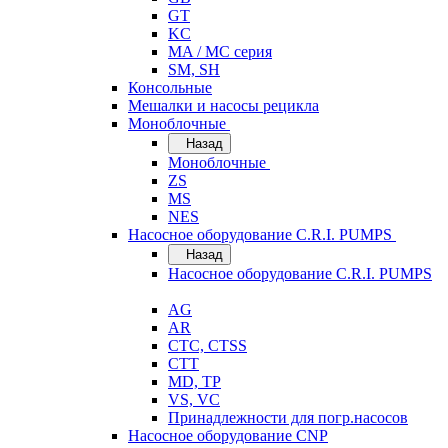
GT
KC
MA / MC серия
SM, SH
Консольные
Мешалки и насосы рецикла
Моноблочные
Назад
Моноблочные
ZS
MS
NES
Насосное оборудование C.R.I. PUMPS
Назад
Насосное оборудование C.R.I. PUMPS
AG
AR
CTC, CTSS
CTT
MD, TP
VS, VC
Принадлежности для погр.насосов
Насосное оборудование CNP