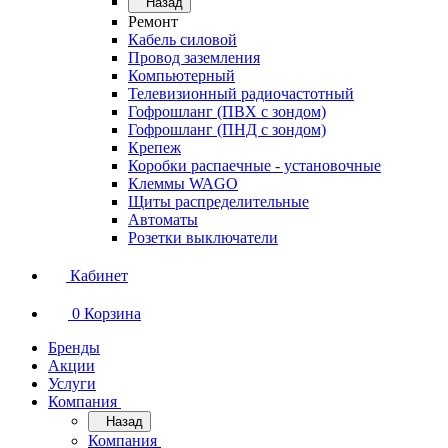
Назад
Ремонт
Кабель силовой
Провод заземления
Компьютерный
Телевизионный радиочастотный
Гофрошланг (ПВХ с зондом)
Гофрошланг (ПНД с зондом)
Крепеж
Коробки распаечные - установочные
Клеммы WAGO
Щиты распределительные
Автоматы
Розетки выключатели
Кабинет
0
Корзина
Бренды
Акции
Услуги
Компания
Назад
Компания