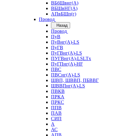
ВБбШвнг(А)
ВБШвНГ(А)
АПвБШп(г)
Провод
Назад
Провод
ПуВ
ПуВнг(А)-LS
ПуГВ
ПуГВнг(А)-LS
ПУГВнг(А)-LSLTx
ПуГПнг(А)-HF
ПВС
ПВСнг(А)-LS
ШВП, ШВВП, ПБВВГ
ШВВПнг(А)-LS
ПВКВ
ПРКА
ПРКС
ППВ
ПАВ
СИП
А
АС
АПВ