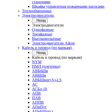
станциями
Шкафы управления пожарными насосами
Теплообменники
Электродвигатели
Назад
Электродвигатели
Однофазные
Трехфазные
Высоковольтные
Электродвигатели Aikon
Кабель и провод (по маркам)
Назад
Кабель и провод (по маркам)
NYM
ПМЛ (плетенка)
АВБбШв
АВБШв
АВБШвнг(А)-LS
АС
АСБл-10
АПВ
ПАВ
АППВ
АПвПуг
АПвБШп(г)