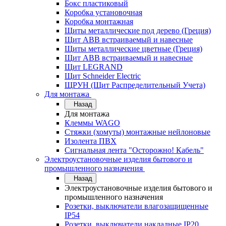
Бокс пластиковый
Коробка установочная
Коробка монтажная
Щиты металлические под дерево (Греция)
Щит ABB встраиваемый и навесные
Щиты металлические цветные (Греция)
Щит ABB встраиваемый и навесные
Щит LEGRAND
Щит Schneider Electric
ЩРУН (Щит Распределительный Учета)
Для монтажа
Назад
Для монтажа
Клеммы WAGO
Стяжки (хомуты) монтажные нейлоновые
Изолента ПВХ
Сигнальная лента "Осторожно! Кабель"
Электроустановочные изделия бытового и
промышленного назначения
Назад
Электроустановочные изделия бытового и
промышленного назначения
Розетки, выключатели влагозащищенные
IP54
Розетки, выключатели накладные IP20