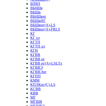
БПВЛ
ВБбШв
ВБШв
ВБбШвнг
ВБШвНГ
ВБШвнг(А)-LS
ВБШвнг(А)-FRLS
КГ
КГ хл
КГТП
КГТП хл
КГН
КГВВ
КГВВ нг
КГВВ нг(А)-LSLTx
КГВВЭ
КГВВЭнг
КГПП
КММ
КПЛКнг(C)-LS
КСВВ
КВВ
МГ
МГШВ
МГШВЭ