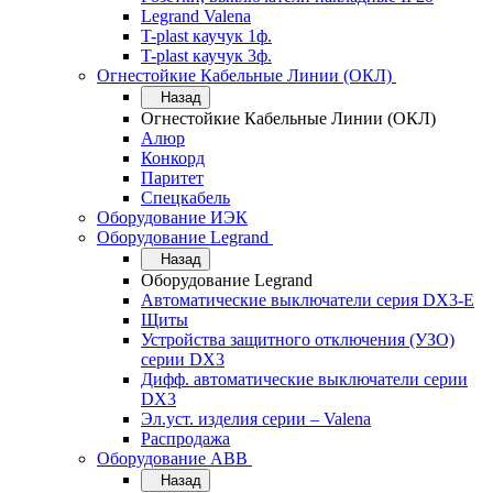
Legrand Valena
T-plast каучук 1ф.
T-plast каучук 3ф.
Огнестойкие Кабельные Линии (ОКЛ)
Назад
Огнестойкие Кабельные Линии (ОКЛ)
Алюр
Конкорд
Паритет
Спецкабель
Оборудование ИЭК
Оборудование Legrand
Назад
Оборудование Legrand
Автоматические выключатели серия DX3-E
Щиты
Устройства защитного отключения (УЗО)
серии DX3
Дифф. автоматические выключатели серии
DX3
Эл.уст. изделия серии – Valena
Распродажа
Оборудование АВВ
Назад