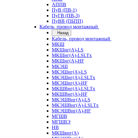
АППВ
ПуВ (ПВ-1)
ПуГВ (ПВ-3)
ПуВВ (ПБПП)
Кабель, провод монтажный
Назад
Кабель, провод монтажный
МКШ
МКШнг(А)-LS
МКШнг(А)-LSLTx
МКШнг(А)-HF
МКЭШ
МКЭШнг(А)-LS
МКЭШнг(А)-LSLTx
МКЭШнг(А)-HF
МКШВнг(A)-LSLTx
МКШВнг(А)-HF
МКЭШВнг(А)-LS
МКЭШВнг(A)-LSLTx
МКЭШВнг(А)-HF
МГШВ
МГШВЭ
НВ
МКШвнг(А)