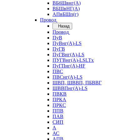
ВБбШвнг(А)
ВБШвНГ(А)
АПвБШп(г)
Провод
Назад
Провод
ПуВ
ПуВнг(А)-LS
ПуГВ
ПуГВнг(А)-LS
ПУГВнг(А)-LSLTx
ПуГПнг(А)-HF
ПВС
ПВСнг(А)-LS
ШВП, ШВВП, ПБВВГ
ШВВПнг(А)-LS
ПВКВ
ПРКА
ПРКС
ППВ
ПАВ
СИП
А
АС
АПВ