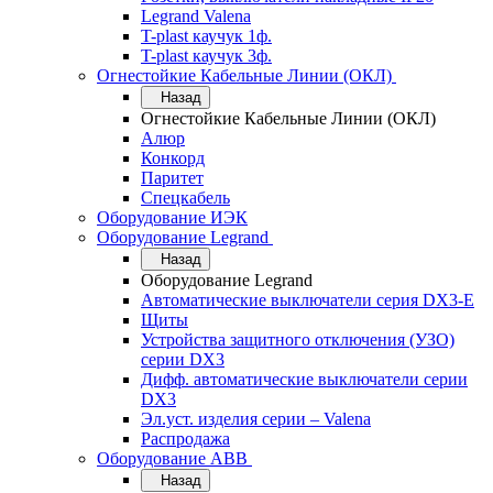
Legrand Valena
T-plast каучук 1ф.
T-plast каучук 3ф.
Огнестойкие Кабельные Линии (ОКЛ)
Назад
Огнестойкие Кабельные Линии (ОКЛ)
Алюр
Конкорд
Паритет
Спецкабель
Оборудование ИЭК
Оборудование Legrand
Назад
Оборудование Legrand
Автоматические выключатели серия DX3-E
Щиты
Устройства защитного отключения (УЗО)
серии DX3
Дифф. автоматические выключатели серии
DX3
Эл.уст. изделия серии – Valena
Распродажа
Оборудование АВВ
Назад