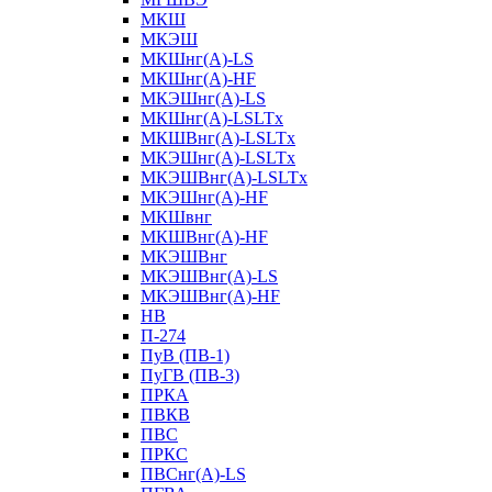
МКШ
МКЭШ
МКШнг(А)-LS
МКШнг(А)-HF
МКЭШнг(А)-LS
МКШнг(А)-LSLTx
МКШВнг(A)-LSLTx
МКЭШнг(А)-LSLTx
МКЭШВнг(A)-LSLTx
МКЭШнг(А)-HF
МКШвнг
МКШВнг(А)-HF
МКЭШВнг
МКЭШВнг(А)-LS
МКЭШВнг(А)-HF
НВ
П-274
ПуВ (ПВ-1)
ПуГВ (ПВ-3)
ПРКА
ПВКВ
ПВС
ПРКС
ПВСнг(А)-LS