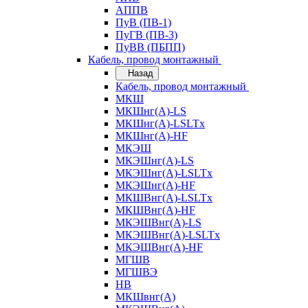
АППВ
ПуВ (ПВ-1)
ПуГВ (ПВ-3)
ПуВВ (ПБПП)
Кабель, провод монтажный
Назад
Кабель, провод монтажный
МКШ
МКШнг(А)-LS
МКШнг(А)-LSLTx
МКШнг(А)-HF
МКЭШ
МКЭШнг(А)-LS
МКЭШнг(А)-LSLTx
МКЭШнг(А)-HF
МКШВнг(A)-LSLTx
МКШВнг(А)-HF
МКЭШВнг(А)-LS
МКЭШВнг(A)-LSLTx
МКЭШВнг(А)-HF
МГШВ
МГШВЭ
НВ
МКШвнг(А)