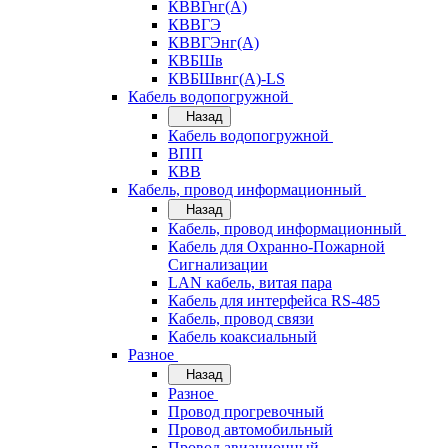
КВВГнг(А)
КВВГЭ
КВВГЭнг(А)
КВБШв
КВБШвнг(А)-LS
Кабель водопогружной
Назад
Кабель водопогружной
ВПП
КВВ
Кабель, провод информационный
Назад
Кабель, провод информационный
Кабель для Охранно-Пожарной
Сигнализации
LAN кабель, витая пара
Кабель для интерфейса RS-485
Кабель, провод связи
Кабель коаксиальный
Разное
Назад
Разное
Провод прогревочный
Провод автомобильный
Провод авиационный