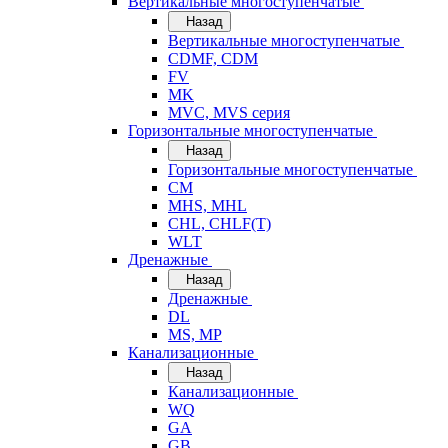
Вертикальные многоступенчатые
Назад
Вертикальные многоступенчатые
CDMF, CDM
FV
MK
MVC, MVS серия
Горизонтальные многоступенчатые
Назад
Горизонтальные многоступенчатые
CM
MHS, MHL
CHL, CHLF(T)
WLT
Дренажные
Назад
Дренажные
DL
MS, MP
Канализационные
Назад
Канализационные
WQ
GA
GB