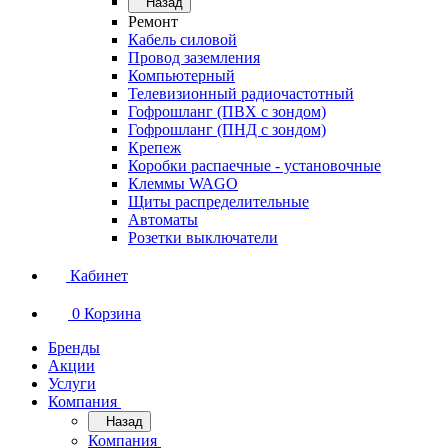
Назад
Ремонт
Кабель силовой
Провод заземления
Компьютерный
Телевизионный радиочастотный
Гофрошланг (ПВХ с зондом)
Гофрошланг (ПНД с зондом)
Крепеж
Коробки распаечные - установочные
Клеммы WAGO
Щиты распределительные
Автоматы
Розетки выключатели
Кабинет
0
Корзина
Бренды
Акции
Услуги
Компания
Назад
Компания