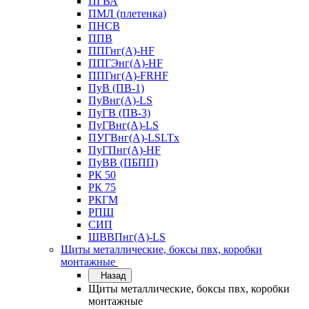
ПГВА
ПМЛ (плетенка)
ПНСВ
ППВ
ППГнг(А)-HF
ППГЭнг(А)-HF
ППГнг(А)-FRHF
ПуВ (ПВ-1)
ПуВнг(А)-LS
ПуГВ (ПВ-3)
ПуГВнг(А)-LS
ПУГВнг(А)-LSLTx
ПуГПнг(А)-HF
ПуВВ (ПБПП)
РК 50
РК 75
РКГМ
РПШ
СИП
ШВВПнг(А)-LS
Щиты металлические, боксы пвх, коробки
монтажные
Назад
Щиты металлические, боксы пвх, коробки
монтажные