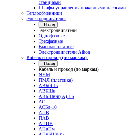
станциями
Шкафы управления пожарными насосами
Теплообменники
Электродвигатели
Назад
Электродвигатели
Однофазные
Трехфазные
Высоковольтные
Электродвигатели Aikon
Кабель и провод (по маркам)
Назад
Кабель и провод (по маркам)
NYM
ПМЛ (плетенка)
АВБбШв
АВБШв
АВБШвнг(А)-LS
АС
АСБл-10
АПВ
ПАВ
АППВ
АПвПуг
АПвБШп(г)