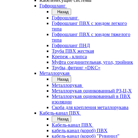
Кабеленесущие системы
Гофрошланг
Назад
Гофрошланг
Гофрошланг ПВХ с зондом легкого
типа
Гофрошланг ПВХ с зондом тяжелого
типа
Гофрошланг ПНД
Труба ПВХ жесткая
Крепеж - клипса
Муфта соединительная, угол, тройник
Трубы, фитинг «DKC»
Металлорукав
Назад
Металлорукав
Металлорукав оцинкованный РЗ-Ц-Х
Металлорукав оцинкованный в ПВХ
изоляции
Скоба для крепления металлорукава
Кабель-канал ПВХ
Назад
Кабель-канал ПВХ
кабель-канал (короб) ПВХ
кабель-канал (короб) "Рувинил"