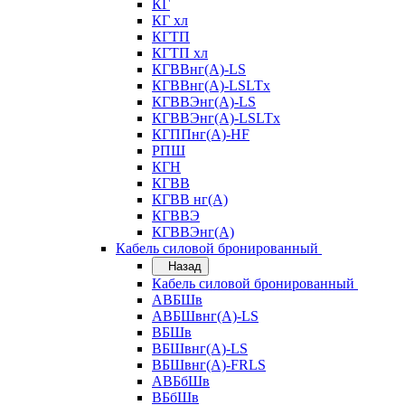
КГ
КГ хл
КГТП
КГТП хл
КГВВнг(А)-LS
КГВВнг(А)-LSLTx
КГВВЭнг(А)-LS
КГВВЭнг(А)-LSLTx
КГППнг(А)-HF
РПШ
КГН
КГВВ
КГВВ нг(А)
КГВВЭ
КГВВЭнг(А)
Кабель силовой бронированный
Назад
Кабель силовой бронированный
АВБШв
АВБШвнг(А)-LS
ВБШв
ВБШвнг(А)-LS
ВБШвнг(А)-FRLS
АВБбШв
ВБбШв