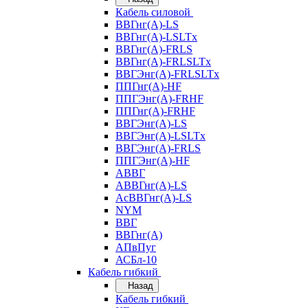
Кабель силовой
ВВГнг(А)-LS
ВВГнг(А)-LSLTx
ВВГнг(А)-FRLS
ВВГнг(А)-FRLSLTx
ВВГЭнг(А)-FRLSLTx
ППГнг(А)-HF
ППГЭнг(А)-FRHF
ППГнг(А)-FRHF
ВВГЭнг(А)-LS
ВВГЭнг(А)-LSLTx
ВВГЭнг(А)-FRLS
ППГЭнг(А)-HF
АВВГ
АВВГнг(А)-LS
АсВВГнг(А)-LS
NYM
ВВГ
ВВГнг(А)
АПвПуг
АСБл-10
Кабель гибкий
Назад
Кабель гибкий