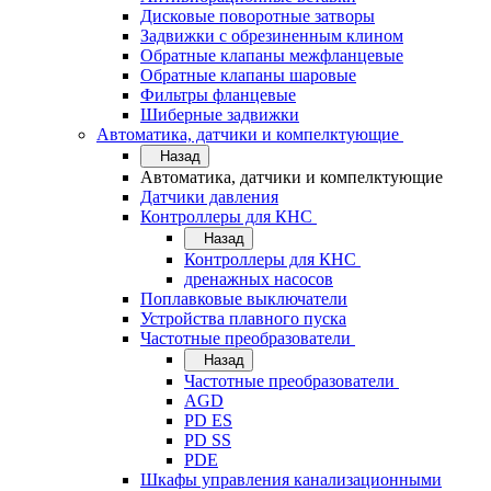
Дисковые поворотные затворы
Задвижки с обрезиненным клином
Обратные клапаны межфланцевые
Обратные клапаны шаровые
Фильтры фланцевые
Шиберные задвижки
Автоматика, датчики и компелктующие
Назад
Автоматика, датчики и компелктующие
Датчики давления
Контроллеры для КНС
Назад
Контроллеры для КНС
дренажных насосов
Поплавковые выключатели
Устройства плавного пуска
Частотные преобразователи
Назад
Частотные преобразователи
AGD
PD ES
PD SS
PDE
Шкафы управления канализационными