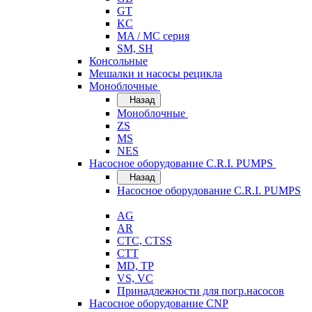
GT
KC
MA / MC серия
SM, SH
Консольные
Мешалки и насосы рецикла
Моноблочные
Назад
Моноблочные
ZS
MS
NES
Насосное оборудование C.R.I. PUMPS
Назад
Насосное оборудование C.R.I. PUMPS
AG
AR
CTC, CTSS
CTT
MD, TP
VS, VC
Принадлежности для погр.насосов
Насосное оборудование CNP