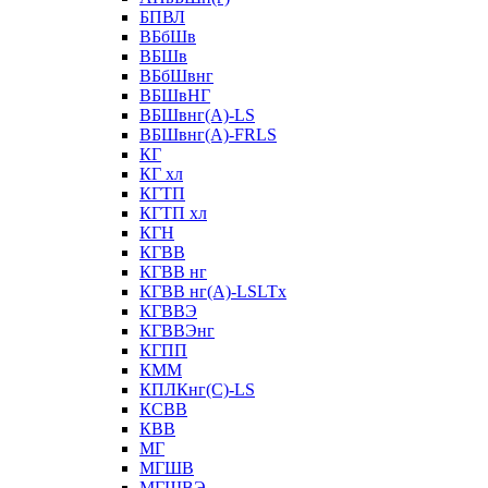
БПВЛ
ВБбШв
ВБШв
ВБбШвнг
ВБШвНГ
ВБШвнг(А)-LS
ВБШвнг(А)-FRLS
КГ
КГ хл
КГТП
КГТП хл
КГН
КГВВ
КГВВ нг
КГВВ нг(А)-LSLTx
КГВВЭ
КГВВЭнг
КГПП
КММ
КПЛКнг(C)-LS
КСВВ
КВВ
МГ
МГШВ
МГШВЭ