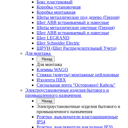
Бокс пластиковый
Коробка установочная
Коробка монтажная
Щиты металлические под дерево (Греция)
Щит ABB встраиваемый и навесные
Щиты металлические цветные (Греция)
Щит ABB встраиваемый и навесные
Щит LEGRAND
Щит Schneider Electric
ЩРУН (Щит Распределительный Учета)
Для монтажа
Назад
Для монтажа
Клеммы WAGO
Стяжки (хомуты) монтажные нейлоновые
Изолента ПВХ
Сигнальная лента "Осторожно! Кабель"
Электроустановочные изделия бытового и
промышленного назначения
Назад
Электроустановочные изделия бытового и
промышленного назначения
Розетки, выключатели влагозащищенные
IP54
Розетки, выключатели накладные IP20