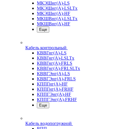
МКЭШнг(А)-LS
МКЭШнг(А)-LSLTx
МКЭШнг(А)-HF
МКШВнг(A)-LSLTx
МКШВнг(А)-HF
Еще
Кабель контрольный
КВВГнг(А)-LS
КВВГнг(А)-LSLTx
КВВГнг(А)-FRLS
КВВГнг(А)-FRLSLTx
КВВГЭнг(А)-LS
КВВГЭнг(А)-FRLS
КППГнг(А)-HF
КППГнг(А)-FRHF
КППГЭнг(А)-HF
КППГЭнг(А)-FRHF
Еще
Кабель водопогружной
ВПП