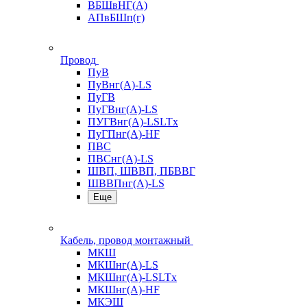
ВБШвНГ(А)
АПвБШп(г)
Провод
ПуВ
ПуВнг(А)-LS
ПуГВ
ПуГВнг(А)-LS
ПУГВнг(А)-LSLTx
ПуГПнг(А)-HF
ПВС
ПВСнг(А)-LS
ШВП, ШВВП, ПБВВГ
ШВВПнг(А)-LS
Еще
Кабель, провод монтажный
МКШ
МКШнг(А)-LS
МКШнг(А)-LSLTx
МКШнг(А)-HF
МКЭШ