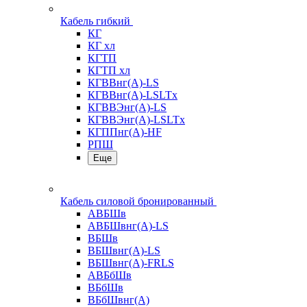
Кабель гибкий
КГ
КГ хл
КГТП
КГТП хл
КГВВнг(А)-LS
КГВВнг(А)-LSLTx
КГВВЭнг(А)-LS
КГВВЭнг(А)-LSLTx
КГППнг(А)-HF
РПШ
Еще
Кабель силовой бронированный
АВБШв
АВБШвнг(А)-LS
ВБШв
ВБШвнг(А)-LS
ВБШвнг(А)-FRLS
АВБбШв
ВБбШв
ВБбШвнг(А)