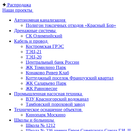
Распродажа
Наши проекты
Автономная канализация
Полигон токсичных отходов «Красный Бор»
Дренажные системы
СК Олимпийский
Кабель и провод
Костромская ГРЭС
ТЭЦ-21
ТЭЦ-20
Центральный банк России
ЖК Томилино Парк
Конаково Ривер Клаб
Коттеджный поселок Французский квартал
ЖК Саларьево Парк
ЖК Равновесие
Промышленная насосная техника
ВЗУ Красногорский водоканал
Тамбовский пороховой завод
Техническое оснащение объектов
Кинопарк Москино
Школы и больницы
Школа № 1212
Школа № 236 имени Героя Советского Союза Г.И. 