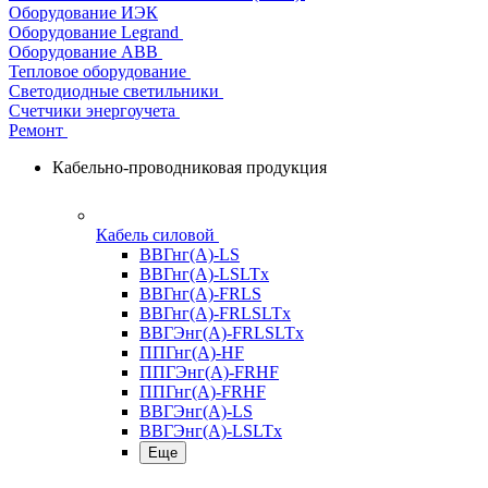
Оборудование ИЭК
Оборудование Legrand
Оборудование АВВ
Тепловое оборудование
Светодиодные светильники
Счетчики энергоучета
Ремонт
Кабельно-проводниковая продукция
Кабель силовой
ВВГнг(А)-LS
ВВГнг(А)-LSLTx
ВВГнг(А)-FRLS
ВВГнг(А)-FRLSLTx
ВВГЭнг(А)-FRLSLTx
ППГнг(А)-HF
ППГЭнг(А)-FRHF
ППГнг(А)-FRHF
ВВГЭнг(А)-LS
ВВГЭнг(А)-LSLTx
Еще