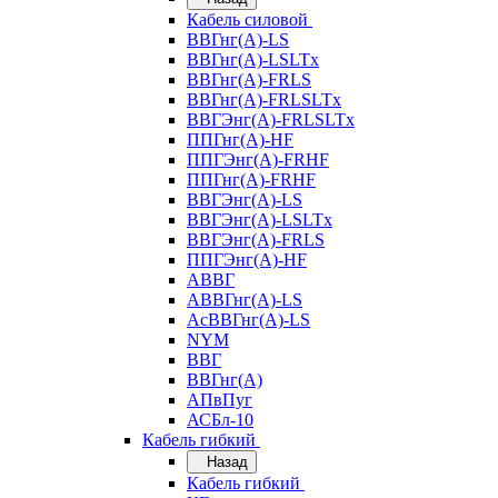
Кабель силовой
ВВГнг(А)-LS
ВВГнг(А)-LSLTx
ВВГнг(А)-FRLS
ВВГнг(А)-FRLSLTx
ВВГЭнг(А)-FRLSLTx
ППГнг(А)-HF
ППГЭнг(А)-FRHF
ППГнг(А)-FRHF
ВВГЭнг(А)-LS
ВВГЭнг(А)-LSLTx
ВВГЭнг(А)-FRLS
ППГЭнг(А)-HF
АВВГ
АВВГнг(А)-LS
АсВВГнг(А)-LS
NYM
ВВГ
ВВГнг(А)
АПвПуг
АСБл-10
Кабель гибкий
Назад
Кабель гибкий