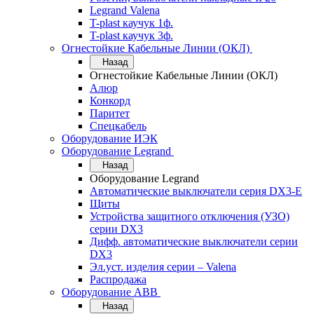
Legrand Valena
T-plast каучук 1ф.
T-plast каучук 3ф.
Огнестойкие Кабельные Линии (ОКЛ)
Назад
Огнестойкие Кабельные Линии (ОКЛ)
Алюр
Конкорд
Паритет
Спецкабель
Оборудование ИЭК
Оборудование Legrand
Назад
Оборудование Legrand
Автоматические выключатели серия DX3-E
Щиты
Устройства защитного отключения (УЗО)
серии DX3
Дифф. автоматические выключатели серии
DX3
Эл.уст. изделия серии – Valena
Распродажа
Оборудование АВВ
Назад