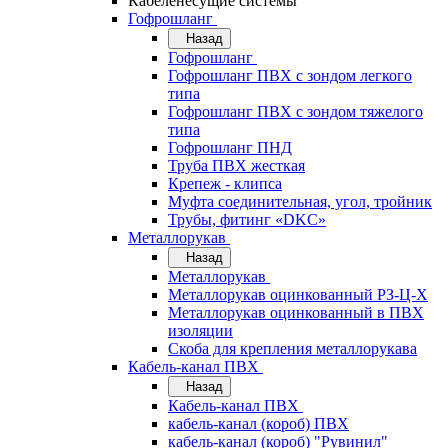
Кабеленесущие системы
Гофрошланг
Назад
Гофрошланг
Гофрошланг ПВХ с зондом легкого
типа
Гофрошланг ПВХ с зондом тяжелого
типа
Гофрошланг ПНД
Труба ПВХ жесткая
Крепеж - клипса
Муфта соединительная, угол, тройник
Трубы, фитинг «DKC»
Металлорукав
Назад
Металлорукав
Металлорукав оцинкованный РЗ-Ц-Х
Металлорукав оцинкованный в ПВХ
изоляции
Скоба для крепления металлорукава
Кабель-канал ПВХ
Назад
Кабель-канал ПВХ
кабель-канал (короб) ПВХ
кабель-канал (короб) "Рувинил"