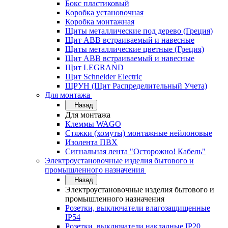
Бокс пластиковый
Коробка установочная
Коробка монтажная
Щиты металлические под дерево (Греция)
Щит ABB встраиваемый и навесные
Щиты металлические цветные (Греция)
Щит ABB встраиваемый и навесные
Щит LEGRAND
Щит Schneider Electric
ЩРУН (Щит Распределительный Учета)
Для монтажа
Назад
Для монтажа
Клеммы WAGO
Стяжки (хомуты) монтажные нейлоновые
Изолента ПВХ
Сигнальная лента "Осторожно! Кабель"
Электроустановочные изделия бытового и
промышленного назначения
Назад
Электроустановочные изделия бытового и
промышленного назначения
Розетки, выключатели влагозащищенные
IP54
Розетки, выключатели накладные IP20