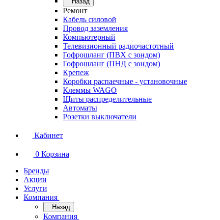
Назад
Ремонт
Кабель силовой
Провод заземления
Компьютерный
Телевизионный радиочастотный
Гофрошланг (ПВХ с зондом)
Гофрошланг (ПНД с зондом)
Крепеж
Коробки распаечные - установочные
Клеммы WAGO
Щиты распределительные
Автоматы
Розетки выключатели
Кабинет
0
Корзина
Бренды
Акции
Услуги
Компания
Назад
Компания