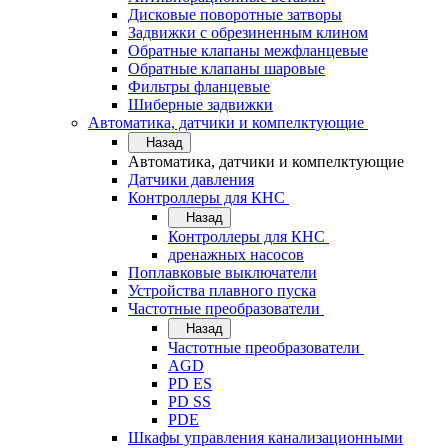
Дисковые поворотные затворы
Задвижки с обрезиненным клином
Обратные клапаны межфланцевые
Обратные клапаны шаровые
Фильтры фланцевые
Шиберные задвижки
Автоматика, датчики и компелктующие
Назад
Автоматика, датчики и компелктующие
Датчики давления
Контроллеры для КНС
Назад
Контроллеры для КНС
дренажных насосов
Поплавковые выключатели
Устройства плавного пуска
Частотные преобразователи
Назад
Частотные преобразователи
AGD
PD ES
PD SS
PDE
Шкафы управления канализационными