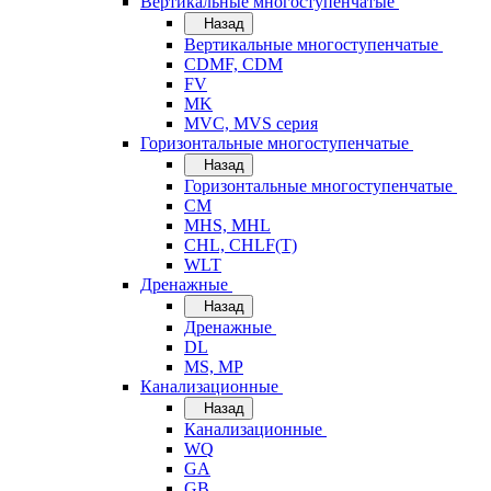
Вертикальные многоступенчатые
Назад
Вертикальные многоступенчатые
CDMF, CDM
FV
MK
MVC, MVS серия
Горизонтальные многоступенчатые
Назад
Горизонтальные многоступенчатые
CM
MHS, MHL
CHL, CHLF(T)
WLT
Дренажные
Назад
Дренажные
DL
MS, MP
Канализационные
Назад
Канализационные
WQ
GA
GB