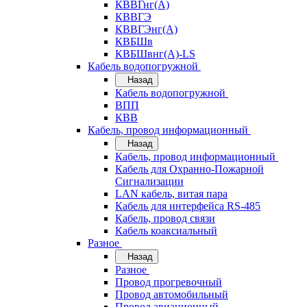
КВВГнг(А)
КВВГЭ
КВВГЭнг(А)
КВБШв
КВБШвнг(А)-LS
Кабель водопогружной
Назад
Кабель водопогружной
ВПП
КВВ
Кабель, провод информационный
Назад
Кабель, провод информационный
Кабель для Охранно-Пожарной
Сигнализации
LAN кабель, витая пара
Кабель для интерфейса RS-485
Кабель, провод связи
Кабель коаксиальный
Разное
Назад
Разное
Провод прогревочный
Провод автомобильный
Провод авиационный