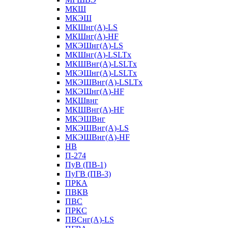
МКШ
МКЭШ
МКШнг(А)-LS
МКШнг(А)-HF
МКЭШнг(А)-LS
МКШнг(А)-LSLTx
МКШВнг(A)-LSLTx
МКЭШнг(А)-LSLTx
МКЭШВнг(A)-LSLTx
МКЭШнг(А)-HF
МКШвнг
МКШВнг(А)-HF
МКЭШВнг
МКЭШВнг(А)-LS
МКЭШВнг(А)-HF
НВ
П-274
ПуВ (ПВ-1)
ПуГВ (ПВ-3)
ПРКА
ПВКВ
ПВС
ПРКС
ПВСнг(А)-LS