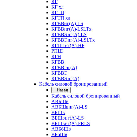
КГ
КГ хл
КГТП
КГТП хл
КГВВнг(А)-LS
КГВВнг(А)-LSLTx
КГВВЭнг(А)-LS
КГВВЭнг(А)-LSLTx
КГППнг(А)-HF
РПШ
КГН
КГВВ
КГВВ нг(А)
КГВВЭ
КГВВЭнг(А)
Кабель силовой бронированный
Назад
Кабель силовой бронированный
АВБШв
АВБШвнг(А)-LS
ВБШв
ВБШвнг(А)-LS
ВБШвнг(А)-FRLS
АВБбШв
ВБбШв