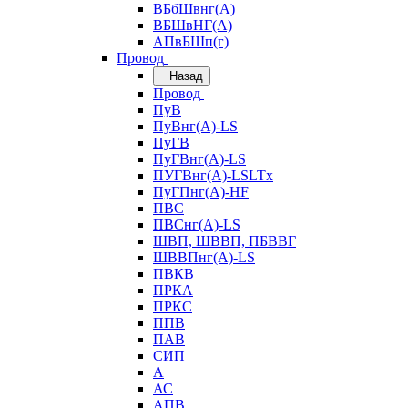
ВБбШвнг(А)
ВБШвНГ(А)
АПвБШп(г)
Провод
Назад
Провод
ПуВ
ПуВнг(А)-LS
ПуГВ
ПуГВнг(А)-LS
ПУГВнг(А)-LSLTx
ПуГПнг(А)-HF
ПВС
ПВСнг(А)-LS
ШВП, ШВВП, ПБВВГ
ШВВПнг(А)-LS
ПВКВ
ПРКА
ПРКС
ППВ
ПАВ
СИП
А
АС
АПВ