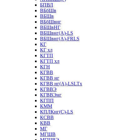
БПВЛ
ВБбШв
ВБШв
ВБбШвнг
ВБШвНГ
ВБШвнг(А)-LS
ВБШвнг(А)-FRLS
КГ
КГ хл
КГТП
КГТП хл
КГН
КГВВ
КГВВ нг
КГВВ нг(А)-LSLTx
КГВВЭ
КГВВЭнг
КГПП
КММ
КПЛКнг(C)-LS
КСВВ
КВВ
МГ
МГШВ
МГШВЭ