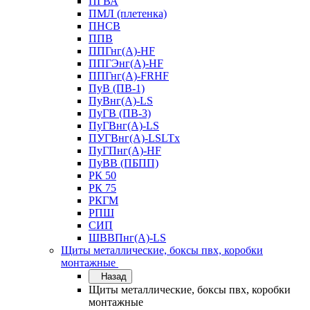
ПГВА
ПМЛ (плетенка)
ПНСВ
ППВ
ППГнг(А)-HF
ППГЭнг(А)-HF
ППГнг(А)-FRHF
ПуВ (ПВ-1)
ПуВнг(А)-LS
ПуГВ (ПВ-3)
ПуГВнг(А)-LS
ПУГВнг(А)-LSLTx
ПуГПнг(А)-HF
ПуВВ (ПБПП)
РК 50
РК 75
РКГМ
РПШ
СИП
ШВВПнг(А)-LS
Щиты металлические, боксы пвх, коробки
монтажные
Назад
Щиты металлические, боксы пвх, коробки
монтажные