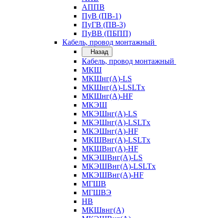
АППВ
ПуВ (ПВ-1)
ПуГВ (ПВ-3)
ПуВВ (ПБПП)
Кабель, провод монтажный
Назад
Кабель, провод монтажный
МКШ
МКШнг(А)-LS
МКШнг(А)-LSLTx
МКШнг(А)-HF
МКЭШ
МКЭШнг(А)-LS
МКЭШнг(А)-LSLTx
МКЭШнг(А)-HF
МКШВнг(A)-LSLTx
МКШВнг(А)-HF
МКЭШВнг(А)-LS
МКЭШВнг(A)-LSLTx
МКЭШВнг(А)-HF
МГШВ
МГШВЭ
НВ
МКШвнг(А)