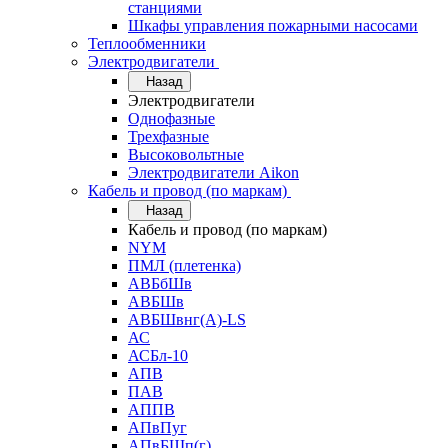
станциями
Шкафы управления пожарными насосами
Теплообменники
Электродвигатели
Назад
Электродвигатели
Однофазные
Трехфазные
Высоковольтные
Электродвигатели Aikon
Кабель и провод (по маркам)
Назад
Кабель и провод (по маркам)
NYM
ПМЛ (плетенка)
АВБбШв
АВБШв
АВБШвнг(А)-LS
АС
АСБл-10
АПВ
ПАВ
АППВ
АПвПуг
АПвБШп(г)