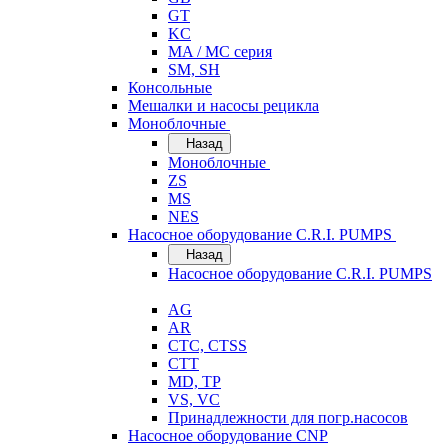
GT
KC
MA / MC серия
SM, SH
Консольные
Мешалки и насосы рецикла
Моноблочные
Назад
Моноблочные
ZS
MS
NES
Насосное оборудование C.R.I. PUMPS
Назад
Насосное оборудование C.R.I. PUMPS
AG
AR
CTC, CTSS
CTT
MD, TP
VS, VC
Принадлежности для погр.насосов
Насосное оборудование CNP