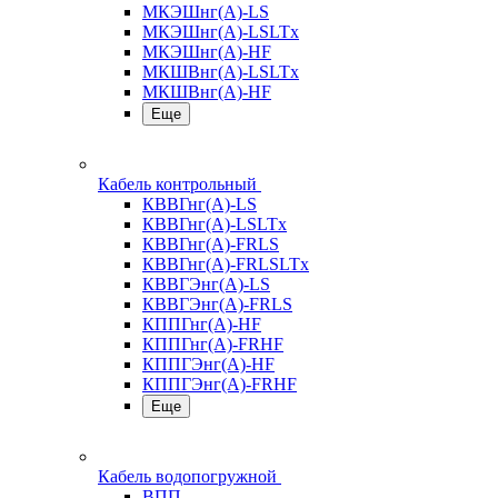
МКЭШнг(А)-LS
МКЭШнг(А)-LSLTx
МКЭШнг(А)-HF
МКШВнг(A)-LSLTx
МКШВнг(А)-HF
Еще
Кабель контрольный
КВВГнг(А)-LS
КВВГнг(А)-LSLTx
КВВГнг(А)-FRLS
КВВГнг(А)-FRLSLTx
КВВГЭнг(А)-LS
КВВГЭнг(А)-FRLS
КППГнг(А)-HF
КППГнг(А)-FRHF
КППГЭнг(А)-HF
КППГЭнг(А)-FRHF
Еще
Кабель водопогружной
ВПП