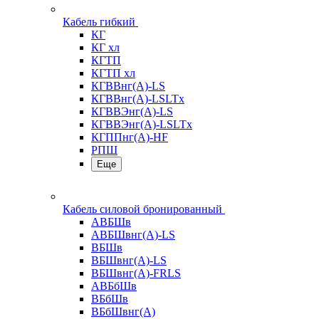
Кабель гибкий
КГ
КГ хл
КГТП
КГТП хл
КГВВнг(А)-LS
КГВВнг(А)-LSLTx
КГВВЭнг(А)-LS
КГВВЭнг(А)-LSLTx
КГППнг(А)-HF
РПШ
Еще
Кабель силовой бронированный
АВБШв
АВБШвнг(А)-LS
ВБШв
ВБШвнг(А)-LS
ВБШвнг(А)-FRLS
АВБбШв
ВБбШв
ВБбШвнг(А)