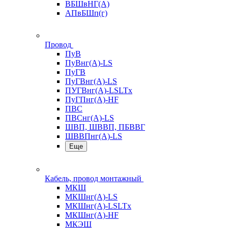
ВБШвНГ(А)
АПвБШп(г)
Провод
ПуВ
ПуВнг(А)-LS
ПуГВ
ПуГВнг(А)-LS
ПУГВнг(А)-LSLTx
ПуГПнг(А)-HF
ПВС
ПВСнг(А)-LS
ШВП, ШВВП, ПБВВГ
ШВВПнг(А)-LS
Еще
Кабель, провод монтажный
МКШ
МКШнг(А)-LS
МКШнг(А)-LSLTx
МКШнг(А)-HF
МКЭШ