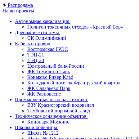
Распродажа
Наши проекты
Автономная канализация
Полигон токсичных отходов «Красный Бор»
Дренажные системы
СК Олимпийский
Кабель и провод
Костромская ГРЭС
ТЭЦ-21
ТЭЦ-20
Центральный банк России
ЖК Томилино Парк
Конаково Ривер Клаб
Коттеджный поселок Французский квартал
ЖК Саларьево Парк
ЖК Равновесие
Промышленная насосная техника
ВЗУ Красногорский водоканал
Тамбовский пороховой завод
Техническое оснащение объектов
Кинопарк Москино
Школы и больницы
Школа № 1212
Школа № 236 имени Героя Советского Союза Г.И. 