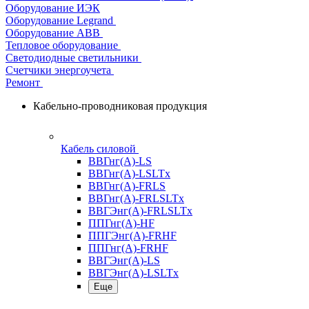
Оборудование ИЭК
Оборудование Legrand
Оборудование АВВ
Тепловое оборудование
Светодиодные светильники
Счетчики энергоучета
Ремонт
Кабельно-проводниковая продукция
Кабель силовой
ВВГнг(А)-LS
ВВГнг(А)-LSLTx
ВВГнг(А)-FRLS
ВВГнг(А)-FRLSLTx
ВВГЭнг(А)-FRLSLTx
ППГнг(А)-HF
ППГЭнг(А)-FRHF
ППГнг(А)-FRHF
ВВГЭнг(А)-LS
ВВГЭнг(А)-LSLTx
Еще