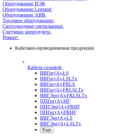
Оборудование ИЭК
Оборудование Legrand
Оборудование АВВ
Тепловое оборудование
Светодиодные светильники
Счетчики энергоучета
Ремонт
Кабельно-проводниковая продукция
Кабель силовой
ВВГнг(А)-LS
ВВГнг(А)-LSLTx
ВВГнг(А)-FRLS
ВВГнг(А)-FRLSLTx
ВВГЭнг(А)-FRLSLTx
ППГнг(А)-HF
ППГЭнг(А)-FRHF
ППГнг(А)-FRHF
ВВГЭнг(А)-LS
ВВГЭнг(А)-LSLTx
Еще