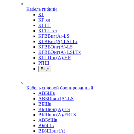
Кабель гибкий
КГ
КГ хл
КГТП
КГТП хл
КГВВнг(А)-LS
КГВВнг(А)-LSLTx
КГВВЭнг(А)-LS
КГВВЭнг(А)-LSLTx
КГППнг(А)-HF
РПШ
Еще
Кабель силовой бронированный
АВБШв
АВБШвнг(А)-LS
ВБШв
ВБШвнг(А)-LS
ВБШвнг(А)-FRLS
АВБбШв
ВБбШв
ВБбШвнг(А)