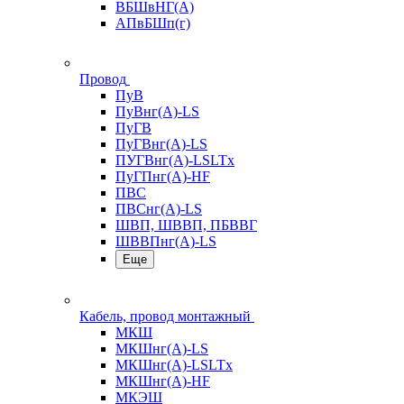
ВБШвНГ(А)
АПвБШп(г)
Провод
ПуВ
ПуВнг(А)-LS
ПуГВ
ПуГВнг(А)-LS
ПУГВнг(А)-LSLTx
ПуГПнг(А)-HF
ПВС
ПВСнг(А)-LS
ШВП, ШВВП, ПБВВГ
ШВВПнг(А)-LS
Еще
Кабель, провод монтажный
МКШ
МКШнг(А)-LS
МКШнг(А)-LSLTx
МКШнг(А)-HF
МКЭШ