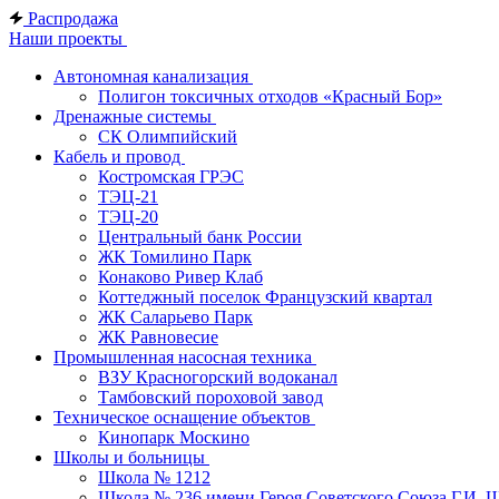
Распродажа
Наши проекты
Автономная канализация
Полигон токсичных отходов «Красный Бор»
Дренажные системы
СК Олимпийский
Кабель и провод
Костромская ГРЭС
ТЭЦ-21
ТЭЦ-20
Центральный банк России
ЖК Томилино Парк
Конаково Ривер Клаб
Коттеджный поселок Французский квартал
ЖК Саларьево Парк
ЖК Равновесие
Промышленная насосная техника
ВЗУ Красногорский водоканал
Тамбовский пороховой завод
Техническое оснащение объектов
Кинопарк Москино
Школы и больницы
Школа № 1212
Школа № 236 имени Героя Советского Союза Г.И. 