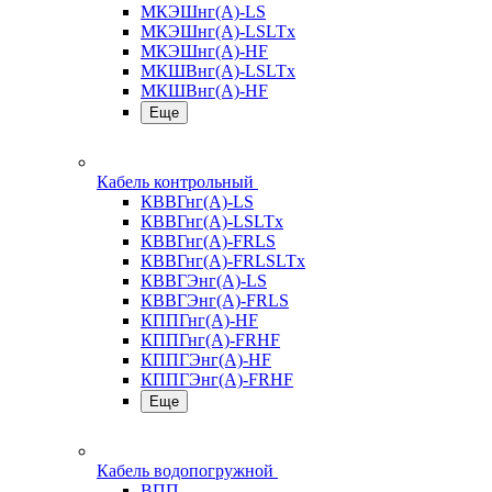
МКЭШнг(А)-LS
МКЭШнг(А)-LSLTx
МКЭШнг(А)-HF
МКШВнг(A)-LSLTx
МКШВнг(А)-HF
Еще
Кабель контрольный
КВВГнг(А)-LS
КВВГнг(А)-LSLTx
КВВГнг(А)-FRLS
КВВГнг(А)-FRLSLTx
КВВГЭнг(А)-LS
КВВГЭнг(А)-FRLS
КППГнг(А)-HF
КППГнг(А)-FRHF
КППГЭнг(А)-HF
КППГЭнг(А)-FRHF
Еще
Кабель водопогружной
ВПП