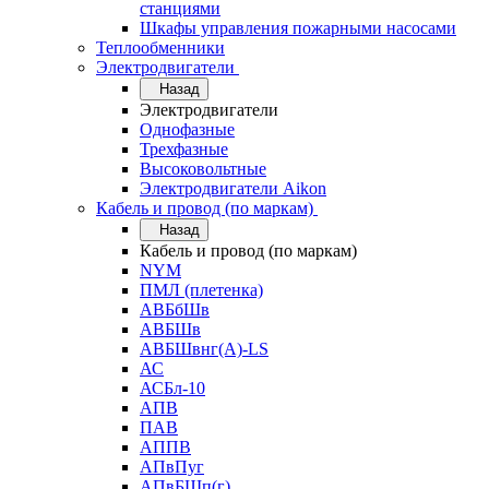
станциями
Шкафы управления пожарными насосами
Теплообменники
Электродвигатели
Назад
Электродвигатели
Однофазные
Трехфазные
Высоковольтные
Электродвигатели Aikon
Кабель и провод (по маркам)
Назад
Кабель и провод (по маркам)
NYM
ПМЛ (плетенка)
АВБбШв
АВБШв
АВБШвнг(А)-LS
АС
АСБл-10
АПВ
ПАВ
АППВ
АПвПуг
АПвБШп(г)