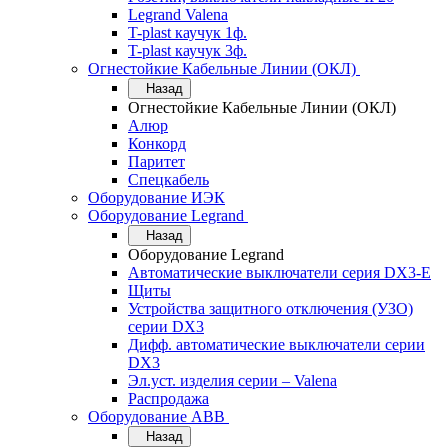
Legrand Valena
T-plast каучук 1ф.
T-plast каучук 3ф.
Огнестойкие Кабельные Линии (ОКЛ)
Назад
Огнестойкие Кабельные Линии (ОКЛ)
Алюр
Конкорд
Паритет
Спецкабель
Оборудование ИЭК
Оборудование Legrand
Назад
Оборудование Legrand
Автоматические выключатели серия DX3-E
Щиты
Устройства защитного отключения (УЗО)
серии DX3
Дифф. автоматические выключатели серии
DX3
Эл.уст. изделия серии – Valena
Распродажа
Оборудование АВВ
Назад