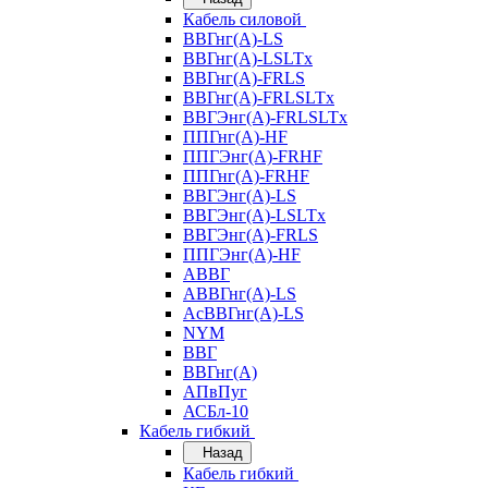
Кабель силовой
ВВГнг(А)-LS
ВВГнг(А)-LSLTx
ВВГнг(А)-FRLS
ВВГнг(А)-FRLSLTx
ВВГЭнг(А)-FRLSLTx
ППГнг(А)-HF
ППГЭнг(А)-FRHF
ППГнг(А)-FRHF
ВВГЭнг(А)-LS
ВВГЭнг(А)-LSLTx
ВВГЭнг(А)-FRLS
ППГЭнг(А)-HF
АВВГ
АВВГнг(А)-LS
АсВВГнг(А)-LS
NYM
ВВГ
ВВГнг(А)
АПвПуг
АСБл-10
Кабель гибкий
Назад
Кабель гибкий