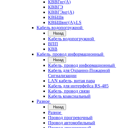
КВВГнг(А)
КВВГЭ
КВВГЭнг(А)
КВБШв
КВБШвнг(А)-LS
Кабель водопогружной
Назад
Кабель водопогружной
ВПП
КВВ
Кабель, провод информационный
Назад
Кабель, провод информационный
Кабель для Охранно-Пожарной
Сигнализации
LAN кабель, витая пара
Кабель для интерфейса RS-485
Кабель, провод связи
Кабель коаксиальный
Разное
Назад
Разное
Провод прогревочный
Провод автомобильный
Провод авиационный