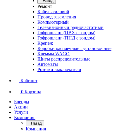
Назад
Ремонт
Кабель силовой
Провод заземления
Компьютерный
Телевизионный радиочастотный
Гофрошланг (ПВХ с зондом)
Гофрошланг (ПНД с зондом)
Крепеж
Коробки распаечные - установочные
Клеммы WAGO
Щиты распределительные
Автоматы
Розетки выключатели
Кабинет
0
Корзина
Бренды
Акции
Услуги
Компания
Назад
Компания