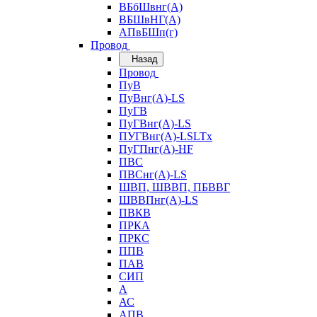
ВБбШвнг(А)
ВБШвНГ(А)
АПвБШп(г)
Провод
Назад
Провод
ПуВ
ПуВнг(А)-LS
ПуГВ
ПуГВнг(А)-LS
ПУГВнг(А)-LSLTx
ПуГПнг(А)-HF
ПВС
ПВСнг(А)-LS
ШВП, ШВВП, ПБВВГ
ШВВПнг(А)-LS
ПВКВ
ПРКА
ПРКС
ППВ
ПАВ
СИП
А
АС
АПВ