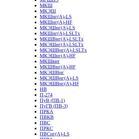
МКШ
МКЭШ
МКШнг(А)-LS
МКШнг(А)-HF
МКЭШнг(А)-LS
МКШнг(А)-LSLTx
МКШВнг(A)-LSLTx
МКЭШнг(А)-LSLTx
МКЭШВнг(A)-LSLTx
МКЭШнг(А)-HF
МКШвнг
МКШВнг(А)-HF
МКЭШВнг
МКЭШВнг(А)-LS
МКЭШВнг(А)-HF
НВ
П-274
ПуВ (ПВ-1)
ПуГВ (ПВ-3)
ПРКА
ПВКВ
ПВС
ПРКС
ПВСнг(А)-LS