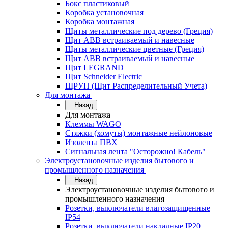
Бокс пластиковый
Коробка установочная
Коробка монтажная
Щиты металлические под дерево (Греция)
Щит ABB встраиваемый и навесные
Щиты металлические цветные (Греция)
Щит ABB встраиваемый и навесные
Щит LEGRAND
Щит Schneider Electric
ЩРУН (Щит Распределительный Учета)
Для монтажа
Назад
Для монтажа
Клеммы WAGO
Стяжки (хомуты) монтажные нейлоновые
Изолента ПВХ
Сигнальная лента "Осторожно! Кабель"
Электроустановочные изделия бытового и
промышленного назначения
Назад
Электроустановочные изделия бытового и
промышленного назначения
Розетки, выключатели влагозащищенные
IP54
Розетки, выключатели накладные IP20