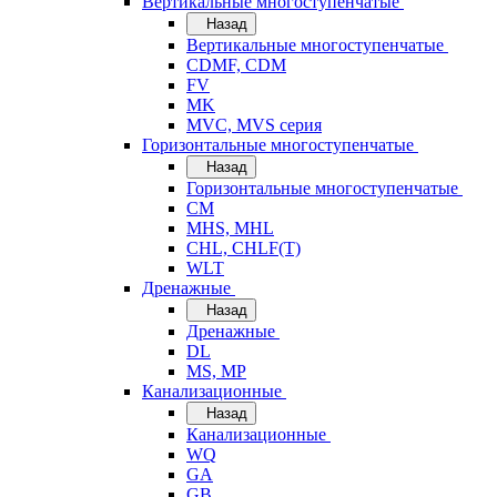
Вертикальные многоступенчатые
Назад
Вертикальные многоступенчатые
CDMF, CDM
FV
MK
MVC, MVS серия
Горизонтальные многоступенчатые
Назад
Горизонтальные многоступенчатые
CM
MHS, MHL
CHL, CHLF(T)
WLT
Дренажные
Назад
Дренажные
DL
MS, MP
Канализационные
Назад
Канализационные
WQ
GA
GB