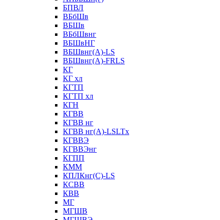
БПВЛ
ВБбШв
ВБШв
ВБбШвнг
ВБШвНГ
ВБШвнг(А)-LS
ВБШвнг(А)-FRLS
КГ
КГ хл
КГТП
КГТП хл
КГН
КГВВ
КГВВ нг
КГВВ нг(А)-LSLTx
КГВВЭ
КГВВЭнг
КГПП
КММ
КПЛКнг(C)-LS
КСВВ
КВВ
МГ
МГШВ
МГШВЭ