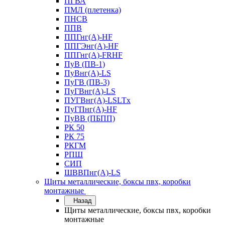
ПГВА
ПМЛ (плетенка)
ПНСВ
ППВ
ППГнг(А)-HF
ППГЭнг(А)-HF
ППГнг(А)-FRHF
ПуВ (ПВ-1)
ПуВнг(А)-LS
ПуГВ (ПВ-3)
ПуГВнг(А)-LS
ПУГВнг(А)-LSLTx
ПуГПнг(А)-HF
ПуВВ (ПБПП)
РК 50
РК 75
РКГМ
РПШ
СИП
ШВВПнг(А)-LS
Щиты металлические, боксы пвх, коробки
монтажные
Назад
Щиты металлические, боксы пвх, коробки
монтажные