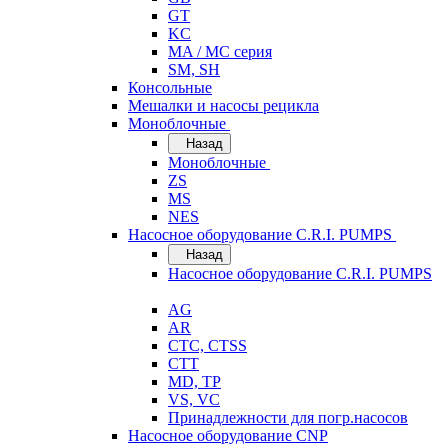
GT
KC
MA / MC серия
SM, SH
Консольные
Мешалки и насосы рецикла
Моноблочные
Назад
Моноблочные
ZS
MS
NES
Насосное оборудование C.R.I. PUMPS
Назад
Насосное оборудование C.R.I. PUMPS
AG
AR
CTC, CTSS
CTT
MD, TP
VS, VC
Принадлежности для погр.насосов
Насосное оборудование CNP