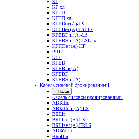
КГ
КГ хл
КГТП
КГТП хл
КГВВнг(А)-LS
КГВВнг(А)-LSLTx
КГВВЭнг(А)-LS
КГВВЭнг(А)-LSLTx
КГППнг(А)-HF
РПШ
КГН
КГВВ
КГВВ нг(А)
КГВВЭ
КГВВЭнг(А)
Кабель силовой бронированный
Назад
Кабель силовой бронированный
АВБШв
АВБШвнг(А)-LS
ВБШв
ВБШвнг(А)-LS
ВБШвнг(А)-FRLS
АВБбШв
ВБбШв