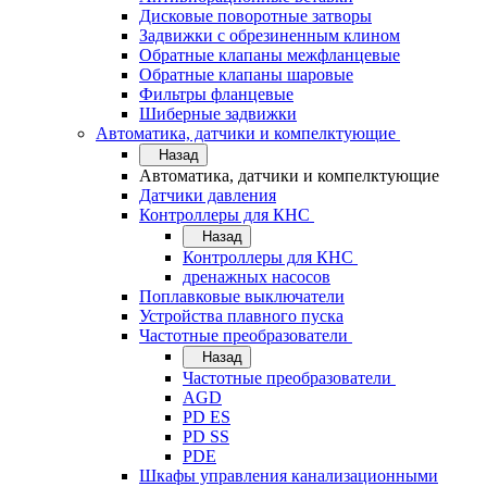
Дисковые поворотные затворы
Задвижки с обрезиненным клином
Обратные клапаны межфланцевые
Обратные клапаны шаровые
Фильтры фланцевые
Шиберные задвижки
Автоматика, датчики и компелктующие
Назад
Автоматика, датчики и компелктующие
Датчики давления
Контроллеры для КНС
Назад
Контроллеры для КНС
дренажных насосов
Поплавковые выключатели
Устройства плавного пуска
Частотные преобразователи
Назад
Частотные преобразователи
AGD
PD ES
PD SS
PDE
Шкафы управления канализационными