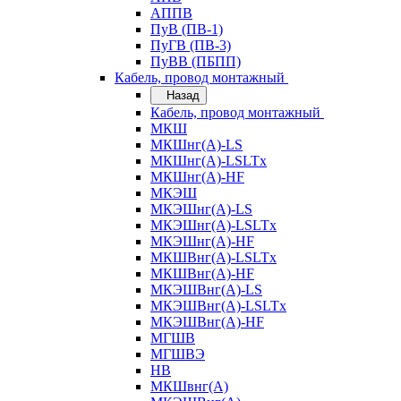
АППВ
ПуВ (ПВ-1)
ПуГВ (ПВ-3)
ПуВВ (ПБПП)
Кабель, провод монтажный
Назад
Кабель, провод монтажный
МКШ
МКШнг(А)-LS
МКШнг(А)-LSLTx
МКШнг(А)-HF
МКЭШ
МКЭШнг(А)-LS
МКЭШнг(А)-LSLTx
МКЭШнг(А)-HF
МКШВнг(A)-LSLTx
МКШВнг(А)-HF
МКЭШВнг(А)-LS
МКЭШВнг(A)-LSLTx
МКЭШВнг(А)-HF
МГШВ
МГШВЭ
НВ
МКШвнг(А)