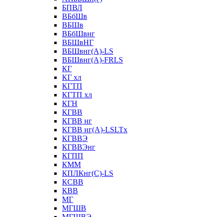
БПВЛ
ВБбШв
ВБШв
ВБбШвнг
ВБШвНГ
ВБШвнг(А)-LS
ВБШвнг(А)-FRLS
КГ
КГ хл
КГТП
КГТП хл
КГН
КГВВ
КГВВ нг
КГВВ нг(А)-LSLTx
КГВВЭ
КГВВЭнг
КГПП
КММ
КПЛКнг(C)-LS
КСВВ
КВВ
МГ
МГШВ
МГШВЭ