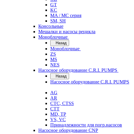
GT
KC
MA / MC серия
SM, SH
Консольные
Мешалки и насосы рецикла
Моноблочные
Назад
Моноблочные
ZS
MS
NES
Насосное оборудование C.R.I. PUMPS
Назад
Насосное оборудование C.R.I. PUMPS
AG
AR
CTC, CTSS
CTT
MD, TP
VS, VC
Принадлежности для погр.насосов
Насосное оборудование CNP