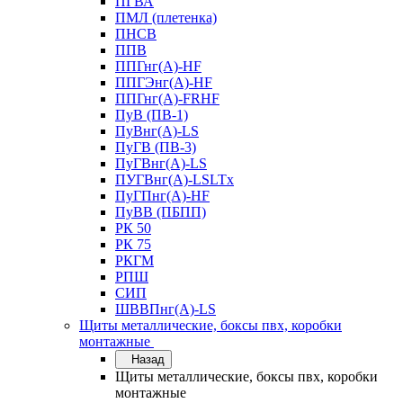
ПГВА
ПМЛ (плетенка)
ПНСВ
ППВ
ППГнг(А)-HF
ППГЭнг(А)-HF
ППГнг(А)-FRHF
ПуВ (ПВ-1)
ПуВнг(А)-LS
ПуГВ (ПВ-3)
ПуГВнг(А)-LS
ПУГВнг(А)-LSLTx
ПуГПнг(А)-HF
ПуВВ (ПБПП)
РК 50
РК 75
РКГМ
РПШ
СИП
ШВВПнг(А)-LS
Щиты металлические, боксы пвх, коробки
монтажные
Назад
Щиты металлические, боксы пвх, коробки
монтажные