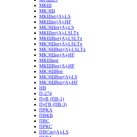
МКШ
МКЭШ
МКШнг(А)-LS
МКШнг(А)-HF
МКЭШнг(А)-LS
МКШнг(А)-LSLTx
МКШВнг(A)-LSLTx
МКЭШнг(А)-LSLTx
МКЭШВнг(A)-LSLTx
МКЭШнг(А)-HF
МКШвнг
МКШВнг(А)-HF
МКЭШВнг
МКЭШВнг(А)-LS
МКЭШВнг(А)-HF
НВ
П-274
ПуВ (ПВ-1)
ПуГВ (ПВ-3)
ПРКА
ПВКВ
ПВС
ПРКС
ПВСнг(А)-LS