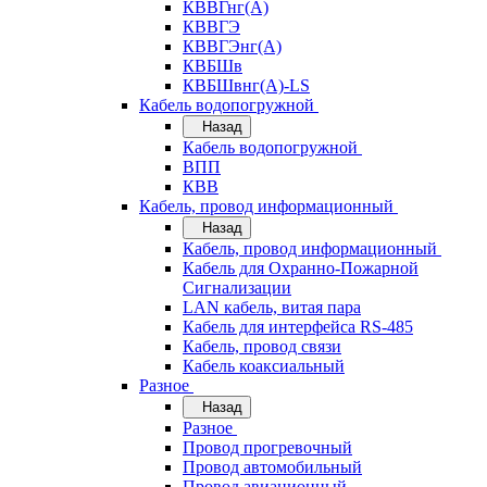
КВВГнг(А)
КВВГЭ
КВВГЭнг(А)
КВБШв
КВБШвнг(А)-LS
Кабель водопогружной
Назад
Кабель водопогружной
ВПП
КВВ
Кабель, провод информационный
Назад
Кабель, провод информационный
Кабель для Охранно-Пожарной
Сигнализации
LAN кабель, витая пара
Кабель для интерфейса RS-485
Кабель, провод связи
Кабель коаксиальный
Разное
Назад
Разное
Провод прогревочный
Провод автомобильный
Провод авиационный