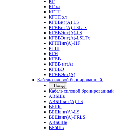
КГ
КГ хл
КГТП
КГТП хл
КГВВнг(А)-LS
КГВВнг(А)-LSLTx
КГВВЭнг(А)-LS
КГВВЭнг(А)-LSLTx
КГППнг(А)-HF
РПШ
КГН
КГВВ
КГВВ нг(А)
КГВВЭ
КГВВЭнг(А)
Кабель силовой бронированный
Назад
Кабель силовой бронированный
АВБШв
АВБШвнг(А)-LS
ВБШв
ВБШвнг(А)-LS
ВБШвнг(А)-FRLS
АВБбШв
ВБбШв