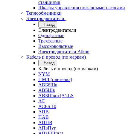
станциями
Шкафы управления пожарными насосами
Теплообменники
Электродвигатели
Назад
Электродвигатели
Однофазные
Трехфазные
Высоковольтные
Электродвигатели Aikon
Кабель и провод (по маркам)
Назад
Кабель и провод (по маркам)
NYM
ПМЛ (плетенка)
АВБбШв
АВБШв
АВБШвнг(А)-LS
АС
АСБл-10
АПВ
ПАВ
АППВ
АПвПуг
АПвБШп(г)