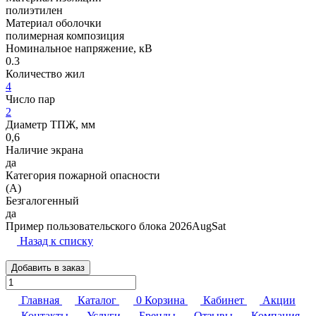
полиэтилен
Материал оболочки
полимерная композиция
Номинальное напряжение, кВ
0.3
Количество жил
4
Число пар
2
Диаметр ТПЖ, мм
0,6
Наличие экрана
да
Категория пожарной опасности
(A)
Безгалогенный
да
Пример пользовательского блока 2026AugSat
Назад к списку
Добавить в заказ
Главная
Каталог
0
Корзина
Кабинет
Акции
Контакты
Услуги
Бренды
Отзывы
Компания