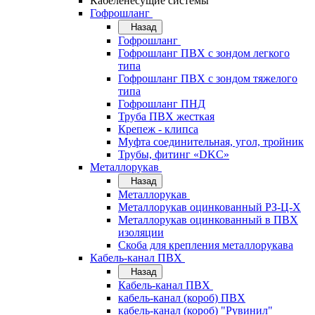
Кабеленесущие системы
Гофрошланг
Назад
Гофрошланг
Гофрошланг ПВХ с зондом легкого
типа
Гофрошланг ПВХ с зондом тяжелого
типа
Гофрошланг ПНД
Труба ПВХ жесткая
Крепеж - клипса
Муфта соединительная, угол, тройник
Трубы, фитинг «DKC»
Металлорукав
Назад
Металлорукав
Металлорукав оцинкованный РЗ-Ц-Х
Металлорукав оцинкованный в ПВХ
изоляции
Скоба для крепления металлорукава
Кабель-канал ПВХ
Назад
Кабель-канал ПВХ
кабель-канал (короб) ПВХ
кабель-канал (короб) "Рувинил"