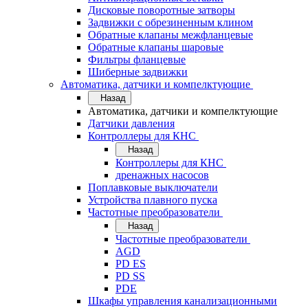
Дисковые поворотные затворы
Задвижки с обрезиненным клином
Обратные клапаны межфланцевые
Обратные клапаны шаровые
Фильтры фланцевые
Шиберные задвижки
Автоматика, датчики и компелктующие
Назад
Автоматика, датчики и компелктующие
Датчики давления
Контроллеры для КНС
Назад
Контроллеры для КНС
дренажных насосов
Поплавковые выключатели
Устройства плавного пуска
Частотные преобразователи
Назад
Частотные преобразователи
AGD
PD ES
PD SS
PDE
Шкафы управления канализационными