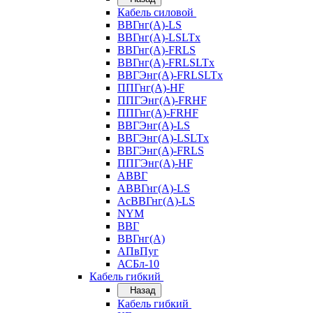
Кабель силовой
ВВГнг(А)-LS
ВВГнг(А)-LSLTx
ВВГнг(А)-FRLS
ВВГнг(А)-FRLSLTx
ВВГЭнг(А)-FRLSLTx
ППГнг(А)-HF
ППГЭнг(А)-FRHF
ППГнг(А)-FRHF
ВВГЭнг(А)-LS
ВВГЭнг(А)-LSLTx
ВВГЭнг(А)-FRLS
ППГЭнг(А)-HF
АВВГ
АВВГнг(А)-LS
АсВВГнг(А)-LS
NYM
ВВГ
ВВГнг(А)
АПвПуг
АСБл-10
Кабель гибкий
Назад
Кабель гибкий