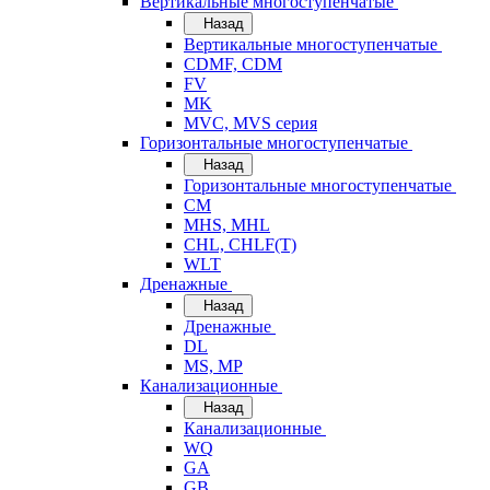
Вертикальные многоступенчатые
Назад
Вертикальные многоступенчатые
CDMF, CDM
FV
MK
MVC, MVS серия
Горизонтальные многоступенчатые
Назад
Горизонтальные многоступенчатые
CM
MHS, MHL
CHL, CHLF(T)
WLT
Дренажные
Назад
Дренажные
DL
MS, MP
Канализационные
Назад
Канализационные
WQ
GA
GB