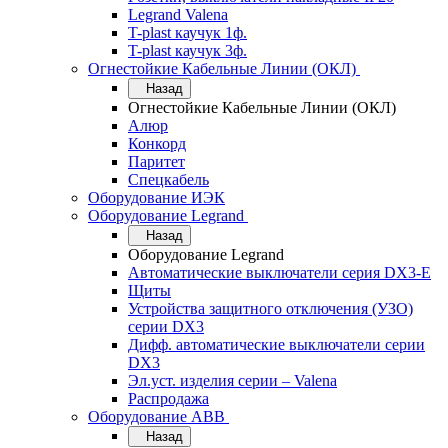
Legrand Valena
T-plast каучук 1ф.
T-plast каучук 3ф.
Огнестойкие Кабельные Линии (ОКЛ)
Назад
Огнестойкие Кабельные Линии (ОКЛ)
Алюр
Конкорд
Паритет
Спецкабель
Оборудование ИЭК
Оборудование Legrand
Назад
Оборудование Legrand
Автоматические выключатели серия DX3-E
Щиты
Устройства защитного отключения (УЗО)
серии DX3
Дифф. автоматические выключатели серии
DX3
Эл.уст. изделия серии – Valena
Распродажа
Оборудование АВВ
Назад