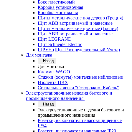
Бокс пластиковый
Коробка установочная
Коробка монтажная
Щиты металлические под дерево (Греция)
Щит ABB встраиваемый и навесные
Щиты металлические цветные (Греция)
Щит ABB встраиваемый и навесные
Щит LEGRAND
Щит Schneider Electric
ЩРУН (Щит Распределительный Учета)
Для монтажа
Назад
Для монтажа
Клеммы WAGO
Стяжки (хомуты) монтажные нейлоновые
Изолента ПВХ
Сигнальная лента "Осторожно! Кабель"
Электроустановочные изделия бытового и
промышленного назначения
Назад
Электроустановочные изделия бытового и
промышленного назначения
Розетки, выключатели влагозащищенные
IP54
Розетки, выключатели накладные IP20