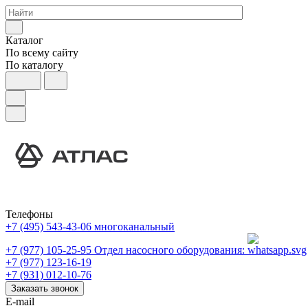
Каталог
По всему сайту
По каталогу
Телефоны
+7 (495) 543-43-06
многоканальный
+7 (977) 105-25-95
Отдел насосного оборудования:
+7 (977) 123-16-19
+7 (931) 012-10-76
Заказать звонок
E-mail