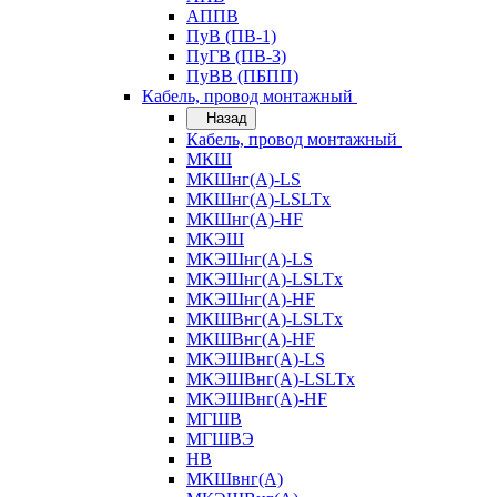
АППВ
ПуВ (ПВ-1)
ПуГВ (ПВ-3)
ПуВВ (ПБПП)
Кабель, провод монтажный
Назад
Кабель, провод монтажный
МКШ
МКШнг(А)-LS
МКШнг(А)-LSLTx
МКШнг(А)-HF
МКЭШ
МКЭШнг(А)-LS
МКЭШнг(А)-LSLTx
МКЭШнг(А)-HF
МКШВнг(A)-LSLTx
МКШВнг(А)-HF
МКЭШВнг(А)-LS
МКЭШВнг(A)-LSLTx
МКЭШВнг(А)-HF
МГШВ
МГШВЭ
НВ
МКШвнг(А)