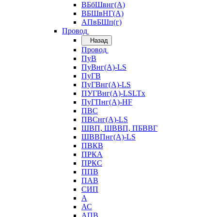
ВБбШвнг(А)
ВБШвНГ(А)
АПвБШп(г)
Провод
Назад
Провод
ПуВ
ПуВнг(А)-LS
ПуГВ
ПуГВнг(А)-LS
ПУГВнг(А)-LSLTx
ПуГПнг(А)-HF
ПВС
ПВСнг(А)-LS
ШВП, ШВВП, ПБВВГ
ШВВПнг(А)-LS
ПВКВ
ПРКА
ПРКС
ППВ
ПАВ
СИП
А
АС
АПВ