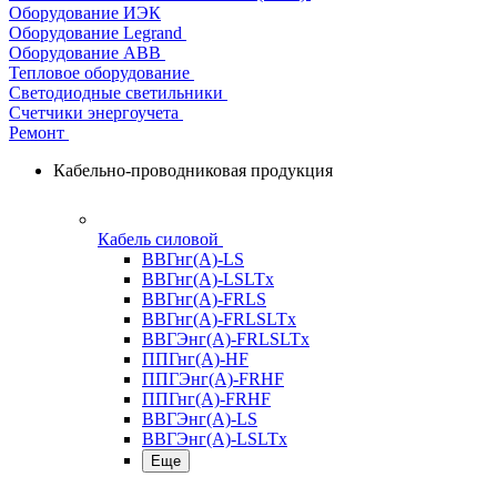
Оборудование ИЭК
Оборудование Legrand
Оборудование АВВ
Тепловое оборудование
Светодиодные светильники
Счетчики энергоучета
Ремонт
Кабельно-проводниковая продукция
Кабель силовой
ВВГнг(А)-LS
ВВГнг(А)-LSLTx
ВВГнг(А)-FRLS
ВВГнг(А)-FRLSLTx
ВВГЭнг(А)-FRLSLTx
ППГнг(А)-HF
ППГЭнг(А)-FRHF
ППГнг(А)-FRHF
ВВГЭнг(А)-LS
ВВГЭнг(А)-LSLTx
Еще