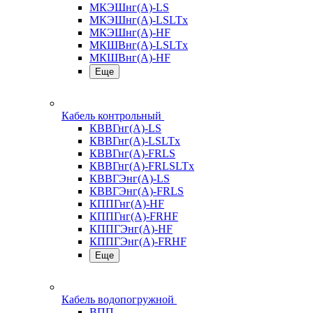
МКЭШнг(А)-LS
МКЭШнг(А)-LSLTx
МКЭШнг(А)-HF
МКШВнг(A)-LSLTx
МКШВнг(А)-HF
Еще
Кабель контрольный
КВВГнг(А)-LS
КВВГнг(А)-LSLTx
КВВГнг(А)-FRLS
КВВГнг(А)-FRLSLTx
КВВГЭнг(А)-LS
КВВГЭнг(А)-FRLS
КППГнг(А)-HF
КППГнг(А)-FRHF
КППГЭнг(А)-HF
КППГЭнг(А)-FRHF
Еще
Кабель водопогружной
ВПП