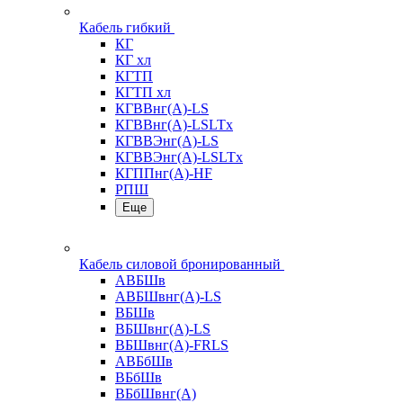
Кабель гибкий
КГ
КГ хл
КГТП
КГТП хл
КГВВнг(А)-LS
КГВВнг(А)-LSLTx
КГВВЭнг(А)-LS
КГВВЭнг(А)-LSLTx
КГППнг(А)-HF
РПШ
Еще
Кабель силовой бронированный
АВБШв
АВБШвнг(А)-LS
ВБШв
ВБШвнг(А)-LS
ВБШвнг(А)-FRLS
АВБбШв
ВБбШв
ВБбШвнг(А)