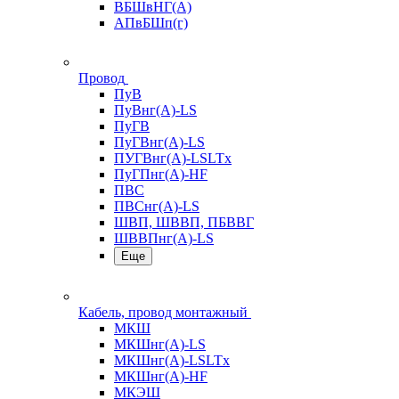
ВБШвНГ(А)
АПвБШп(г)
Провод
ПуВ
ПуВнг(А)-LS
ПуГВ
ПуГВнг(А)-LS
ПУГВнг(А)-LSLTx
ПуГПнг(А)-HF
ПВС
ПВСнг(А)-LS
ШВП, ШВВП, ПБВВГ
ШВВПнг(А)-LS
Еще
Кабель, провод монтажный
МКШ
МКШнг(А)-LS
МКШнг(А)-LSLTx
МКШнг(А)-HF
МКЭШ