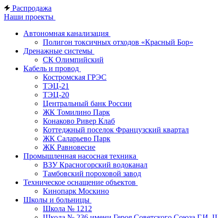
Распродажа
Наши проекты
Автономная канализация
Полигон токсичных отходов «Красный Бор»
Дренажные системы
СК Олимпийский
Кабель и провод
Костромская ГРЭС
ТЭЦ-21
ТЭЦ-20
Центральный банк России
ЖК Томилино Парк
Конаково Ривер Клаб
Коттеджный поселок Французский квартал
ЖК Саларьево Парк
ЖК Равновесие
Промышленная насосная техника
ВЗУ Красногорский водоканал
Тамбовский пороховой завод
Техническое оснащение объектов
Кинопарк Москино
Школы и больницы
Школа № 1212
Школа № 236 имени Героя Советского Союза Г.И. 