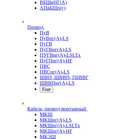
ВБШвНГ(А)
АПвБШп(г)
Провод
ПуВ
ПуВнг(А)-LS
ПуГВ
ПуГВнг(А)-LS
ПУГВнг(А)-LSLTx
ПуГПнг(А)-HF
ПВС
ПВСнг(А)-LS
ШВП, ШВВП, ПБВВГ
ШВВПнг(А)-LS
Еще
Кабель, провод монтажный
МКШ
МКШнг(А)-LS
МКШнг(А)-LSLTx
МКШнг(А)-HF
МКЭШ