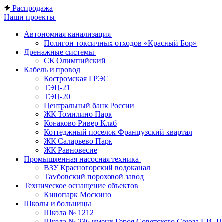
Распродажа
Наши проекты
Автономная канализация
Полигон токсичных отходов «Красный Бор»
Дренажные системы
СК Олимпийский
Кабель и провод
Костромская ГРЭС
ТЭЦ-21
ТЭЦ-20
Центральный банк России
ЖК Томилино Парк
Конаково Ривер Клаб
Коттеджный поселок Французский квартал
ЖК Саларьево Парк
ЖК Равновесие
Промышленная насосная техника
ВЗУ Красногорский водоканал
Тамбовский пороховой завод
Техническое оснащение объектов
Кинопарк Москино
Школы и больницы
Школа № 1212
Школа № 236 имени Героя Советского Союза Г.И. 