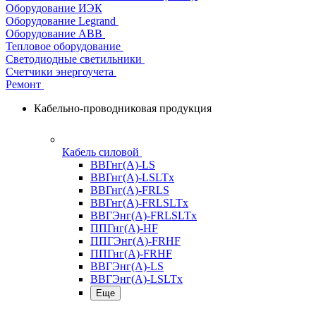
Оборудование ИЭК
Оборудование Legrand
Оборудование АВВ
Тепловое оборудование
Светодиодные светильники
Счетчики энергоучета
Ремонт
Кабельно-проводниковая продукция
Кабель силовой
ВВГнг(А)-LS
ВВГнг(А)-LSLTx
ВВГнг(А)-FRLS
ВВГнг(А)-FRLSLTx
ВВГЭнг(А)-FRLSLTx
ППГнг(А)-HF
ППГЭнг(А)-FRHF
ППГнг(А)-FRHF
ВВГЭнг(А)-LS
ВВГЭнг(А)-LSLTx
Еще