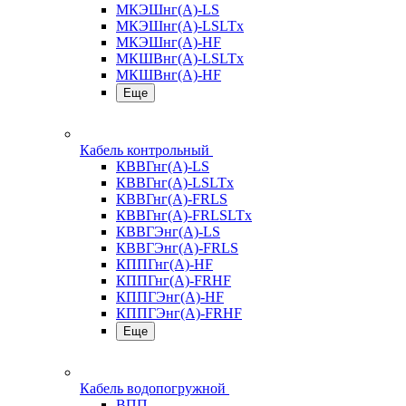
МКЭШнг(А)-LS
МКЭШнг(А)-LSLTx
МКЭШнг(А)-HF
МКШВнг(A)-LSLTx
МКШВнг(А)-HF
Еще
Кабель контрольный
КВВГнг(А)-LS
КВВГнг(А)-LSLTx
КВВГнг(А)-FRLS
КВВГнг(А)-FRLSLTx
КВВГЭнг(А)-LS
КВВГЭнг(А)-FRLS
КППГнг(А)-HF
КППГнг(А)-FRHF
КППГЭнг(А)-HF
КППГЭнг(А)-FRHF
Еще
Кабель водопогружной
ВПП