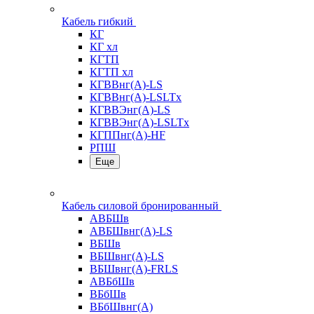
Кабель гибкий
КГ
КГ хл
КГТП
КГТП хл
КГВВнг(А)-LS
КГВВнг(А)-LSLTx
КГВВЭнг(А)-LS
КГВВЭнг(А)-LSLTx
КГППнг(А)-HF
РПШ
Еще
Кабель силовой бронированный
АВБШв
АВБШвнг(А)-LS
ВБШв
ВБШвнг(А)-LS
ВБШвнг(А)-FRLS
АВБбШв
ВБбШв
ВБбШвнг(А)