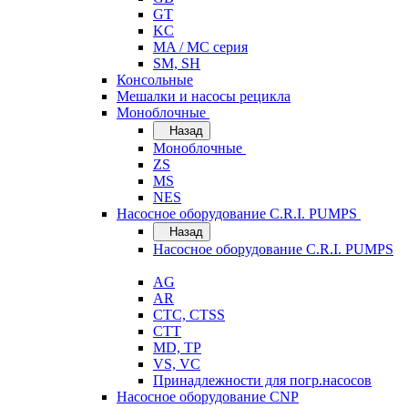
GT
KC
MA / MC серия
SM, SH
Консольные
Мешалки и насосы рецикла
Моноблочные
Назад
Моноблочные
ZS
MS
NES
Насосное оборудование C.R.I. PUMPS
Назад
Насосное оборудование C.R.I. PUMPS
AG
AR
CTC, CTSS
CTT
MD, TP
VS, VC
Принадлежности для погр.насосов
Насосное оборудование CNP