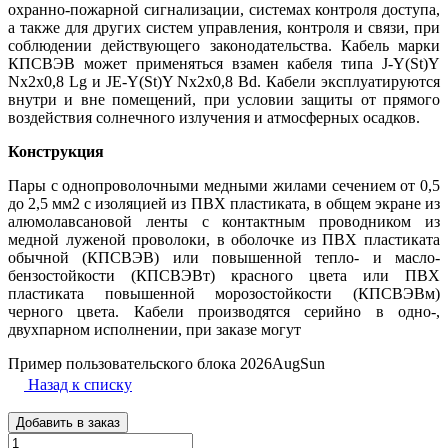
охранно-пожарной сигнализации, системах контроля доступа,
а также для других систем управления, контроля и связи, при
соблюдении действующего законодательства. Кабель марки
КПСВЭВ может применяться взамен кабеля типа J-Y(St)Y
Nx2x0,8 Lg и JE-Y(St)Y Nx2x0,8 Bd. Кабели эксплуатируются
внутри и вне помещений, при условии защиты от прямого
воздействия солнечного излучения и атмосферных осадков.
Конструкция
Пары с однопроволочными медными жилами сечением от 0,5
до 2,5 мм2 с изоляцией из ПВХ пластиката, в общем экране из
алюмолавсановой ленты с контактным проводником из
медной луженой проволоки, в оболочке из ПВХ пластиката
обычной (КПСВЭВ) или повышенной тепло- и масло-
бензостойкости (КПСВЭВт) красного цвета или ПВХ
пластиката повышенной морозостойкости (КПСВЭВм)
черного цвета. Кабели производятся серийно в одно-,
двухпарном исполнении, при заказе могут
Пример пользовательского блока 2026AugSun
Назад к списку
Добавить в заказ