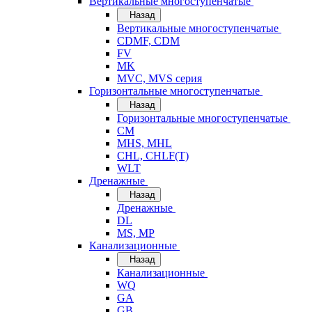
Вертикальные многоступенчатые
Назад
Вертикальные многоступенчатые
CDMF, CDM
FV
MK
MVC, MVS серия
Горизонтальные многоступенчатые
Назад
Горизонтальные многоступенчатые
CM
MHS, MHL
CHL, CHLF(T)
WLT
Дренажные
Назад
Дренажные
DL
MS, MP
Канализационные
Назад
Канализационные
WQ
GA
GB