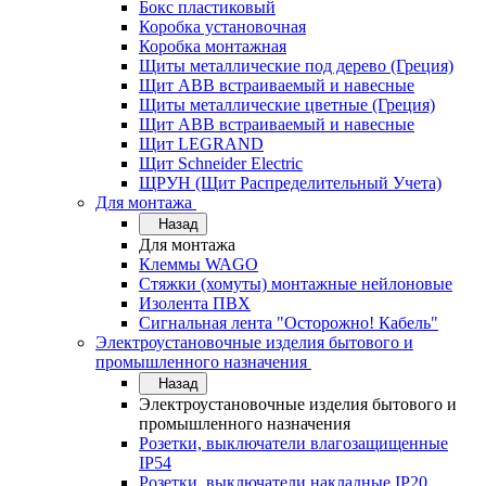
Бокс пластиковый
Коробка установочная
Коробка монтажная
Щиты металлические под дерево (Греция)
Щит ABB встраиваемый и навесные
Щиты металлические цветные (Греция)
Щит ABB встраиваемый и навесные
Щит LEGRAND
Щит Schneider Electric
ЩРУН (Щит Распределительный Учета)
Для монтажа
Назад
Для монтажа
Клеммы WAGO
Стяжки (хомуты) монтажные нейлоновые
Изолента ПВХ
Сигнальная лента "Осторожно! Кабель"
Электроустановочные изделия бытового и
промышленного назначения
Назад
Электроустановочные изделия бытового и
промышленного назначения
Розетки, выключатели влагозащищенные
IP54
Розетки, выключатели накладные IP20