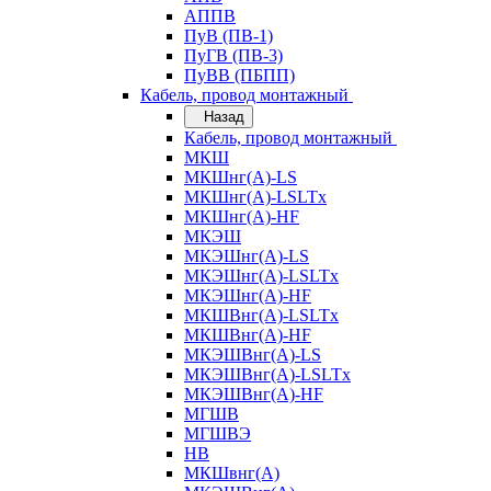
АППВ
ПуВ (ПВ-1)
ПуГВ (ПВ-3)
ПуВВ (ПБПП)
Кабель, провод монтажный
Назад
Кабель, провод монтажный
МКШ
МКШнг(А)-LS
МКШнг(А)-LSLTx
МКШнг(А)-HF
МКЭШ
МКЭШнг(А)-LS
МКЭШнг(А)-LSLTx
МКЭШнг(А)-HF
МКШВнг(A)-LSLTx
МКШВнг(А)-HF
МКЭШВнг(А)-LS
МКЭШВнг(A)-LSLTx
МКЭШВнг(А)-HF
МГШВ
МГШВЭ
НВ
МКШвнг(А)