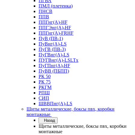
ПГВА
ПМЛ (плетенка)
ПНСВ
ППВ
ППГнг(А)-HF
ППГЭнг(А)-HF
ППГнг(А)-FRHF
ПуВ (ПВ-1)
ПуВнг(А)-LS
ПуГВ (ПВ-3)
ПуГВнг(А)-LS
ПУГВнг(А)-LSLTx
ПуГПнг(А)-HF
ПуВВ (ПБПП)
РК 50
РК 75
РКГМ
РПШ
СИП
ШВВПнг(А)-LS
Щиты металлические, боксы пвх, коробки
монтажные
Назад
Щиты металлические, боксы пвх, коробки
монтажные