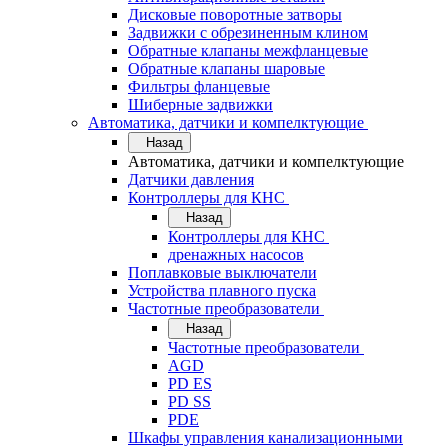
Дисковые поворотные затворы
Задвижки с обрезиненным клином
Обратные клапаны межфланцевые
Обратные клапаны шаровые
Фильтры фланцевые
Шиберные задвижки
Автоматика, датчики и компелктующие
Назад
Автоматика, датчики и компелктующие
Датчики давления
Контроллеры для КНС
Назад
Контроллеры для КНС
дренажных насосов
Поплавковые выключатели
Устройства плавного пуска
Частотные преобразователи
Назад
Частотные преобразователи
AGD
PD ES
PD SS
PDE
Шкафы управления канализационными