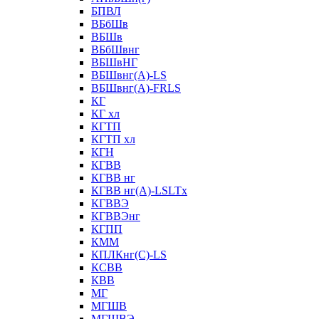
БПВЛ
ВБбШв
ВБШв
ВБбШвнг
ВБШвНГ
ВБШвнг(А)-LS
ВБШвнг(А)-FRLS
КГ
КГ хл
КГТП
КГТП хл
КГН
КГВВ
КГВВ нг
КГВВ нг(А)-LSLTx
КГВВЭ
КГВВЭнг
КГПП
КММ
КПЛКнг(C)-LS
КСВВ
КВВ
МГ
МГШВ
МГШВЭ