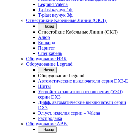
Legrand Valena
T-plast каучук 1ф.
T-plast каучук 3ф.
Огнестойкие Кабельные Линии (ОКЛ)
Назад
Огнестойкие Кабельные Линии (ОКЛ)
Алюр
Конкорд
Паритет
Спецкабель
Оборудование ИЭК
Оборудование Legrand
Назад
Оборудование Legrand
Автоматические выключатели серия DX3-E
Щиты
Устройства защитного отключения (УЗО)
серии DX3
Дифф. автоматические выключатели серии
DX3
Эл.уст. изделия серии – Valena
Распродажа
Оборудование АВВ
Назад