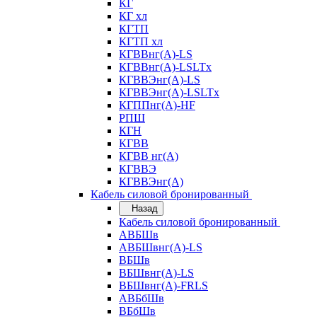
КГ
КГ хл
КГТП
КГТП хл
КГВВнг(А)-LS
КГВВнг(А)-LSLTx
КГВВЭнг(А)-LS
КГВВЭнг(А)-LSLTx
КГППнг(А)-HF
РПШ
КГН
КГВВ
КГВВ нг(А)
КГВВЭ
КГВВЭнг(А)
Кабель силовой бронированный
Назад
Кабель силовой бронированный
АВБШв
АВБШвнг(А)-LS
ВБШв
ВБШвнг(А)-LS
ВБШвнг(А)-FRLS
АВБбШв
ВБбШв