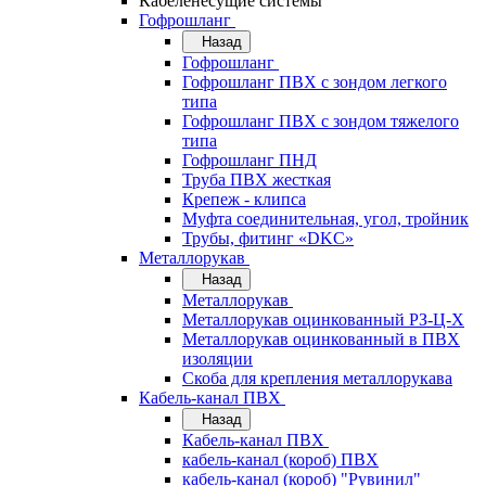
Кабеленесущие системы
Гофрошланг
Назад
Гофрошланг
Гофрошланг ПВХ с зондом легкого
типа
Гофрошланг ПВХ с зондом тяжелого
типа
Гофрошланг ПНД
Труба ПВХ жесткая
Крепеж - клипса
Муфта соединительная, угол, тройник
Трубы, фитинг «DKC»
Металлорукав
Назад
Металлорукав
Металлорукав оцинкованный РЗ-Ц-Х
Металлорукав оцинкованный в ПВХ
изоляции
Скоба для крепления металлорукава
Кабель-канал ПВХ
Назад
Кабель-канал ПВХ
кабель-канал (короб) ПВХ
кабель-канал (короб) "Рувинил"