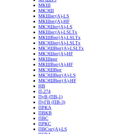
МКШ
МКЭШ
МКШнг(А)-LS
МКШнг(А)-HF
МКЭШнг(А)-LS
МКШнг(А)-LSLTx
МКШВнг(A)-LSLTx
МКЭШнг(А)-LSLTx
МКЭШВнг(A)-LSLTx
МКЭШнг(А)-HF
МКШвнг
МКШВнг(А)-HF
МКЭШВнг
МКЭШВнг(А)-LS
МКЭШВнг(А)-HF
НВ
П-274
ПуВ (ПВ-1)
ПуГВ (ПВ-3)
ПРКА
ПВКВ
ПВС
ПРКС
ПВСнг(А)-LS