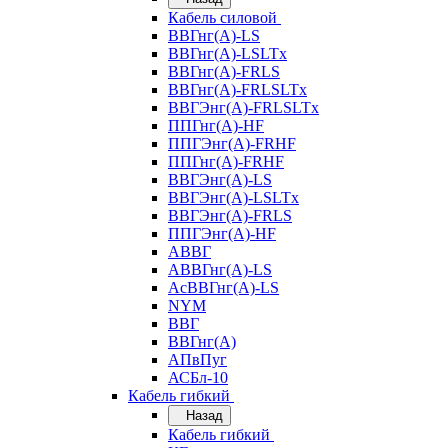
Кабель силовой
ВВГнг(А)-LS
ВВГнг(А)-LSLTx
ВВГнг(А)-FRLS
ВВГнг(А)-FRLSLTx
ВВГЭнг(А)-FRLSLTx
ППГнг(А)-HF
ППГЭнг(А)-FRHF
ППГнг(А)-FRHF
ВВГЭнг(А)-LS
ВВГЭнг(А)-LSLTx
ВВГЭнг(А)-FRLS
ППГЭнг(А)-HF
АВВГ
АВВГнг(А)-LS
АсВВГнг(А)-LS
NYM
ВВГ
ВВГнг(А)
АПвПуг
АСБл-10
Кабель гибкий
Назад
Кабель гибкий