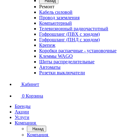
Назад
Ремонт
Кабель силовой
Провод заземления
Компьютерный
Телевизионный радиочастотный
Гофрошланг (ПВХ с зондом)
Гофрошланг (ПНД с зондом)
Крепеж
Коробки распаечные - установочные
Клеммы WAGO
Щиты распределительные
Автоматы
Розетки выключатели
Кабинет
0
Корзина
Бренды
Акции
Услуги
Компания
Назад
Компания