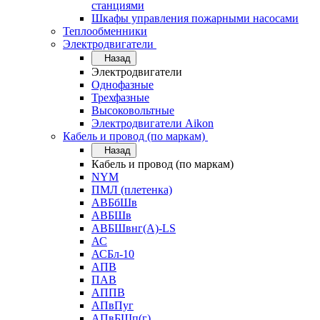
станциями
Шкафы управления пожарными насосами
Теплообменники
Электродвигатели
Назад
Электродвигатели
Однофазные
Трехфазные
Высоковольтные
Электродвигатели Aikon
Кабель и провод (по маркам)
Назад
Кабель и провод (по маркам)
NYM
ПМЛ (плетенка)
АВБбШв
АВБШв
АВБШвнг(А)-LS
АС
АСБл-10
АПВ
ПАВ
АППВ
АПвПуг
АПвБШп(г)