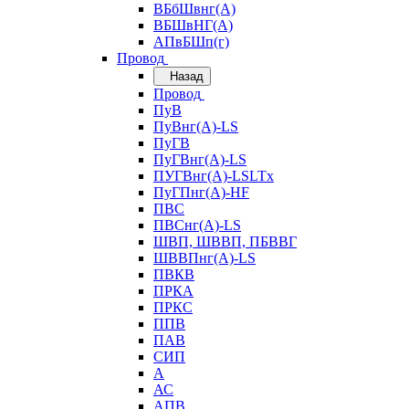
ВБбШвнг(А)
ВБШвНГ(А)
АПвБШп(г)
Провод
Назад
Провод
ПуВ
ПуВнг(А)-LS
ПуГВ
ПуГВнг(А)-LS
ПУГВнг(А)-LSLTx
ПуГПнг(А)-HF
ПВС
ПВСнг(А)-LS
ШВП, ШВВП, ПБВВГ
ШВВПнг(А)-LS
ПВКВ
ПРКА
ПРКС
ППВ
ПАВ
СИП
А
АС
АПВ