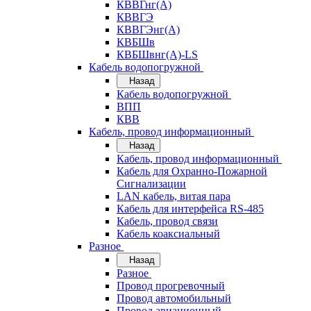
КВВГнг(А)
КВВГЭ
КВВГЭнг(А)
КВБШв
КВБШвнг(А)-LS
Кабель водопогружной
Назад
Кабель водопогружной
ВПП
КВВ
Кабель, провод информационный
Назад
Кабель, провод информационный
Кабель для Охранно-Пожарной
Сигнализации
LAN кабель, витая пара
Кабель для интерфейса RS-485
Кабель, провод связи
Кабель коаксиальный
Разное
Назад
Разное
Провод прогревочный
Провод автомобильный
Провод авиационный