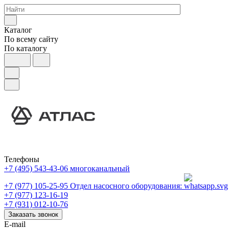
Каталог
По всему сайту
По каталогу
Телефоны
+7 (495) 543-43-06
многоканальный
+7 (977) 105-25-95
Отдел насосного оборудования:
+7 (977) 123-16-19
+7 (931) 012-10-76
Заказать звонок
E-mail