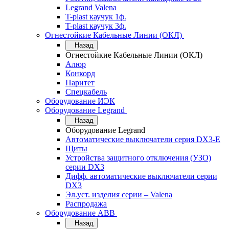
Legrand Valena
T-plast каучук 1ф.
T-plast каучук 3ф.
Огнестойкие Кабельные Линии (ОКЛ)
Назад
Огнестойкие Кабельные Линии (ОКЛ)
Алюр
Конкорд
Паритет
Спецкабель
Оборудование ИЭК
Оборудование Legrand
Назад
Оборудование Legrand
Автоматические выключатели серия DX3-E
Щиты
Устройства защитного отключения (УЗО)
серии DX3
Дифф. автоматические выключатели серии
DX3
Эл.уст. изделия серии – Valena
Распродажа
Оборудование АВВ
Назад