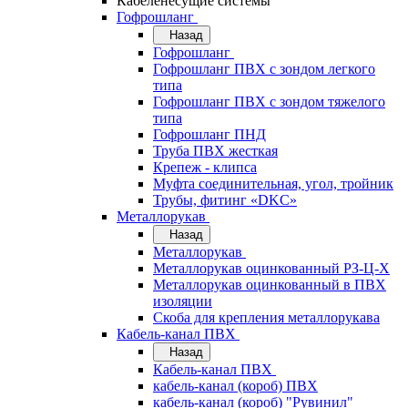
Кабеленесущие системы
Гофрошланг
Назад
Гофрошланг
Гофрошланг ПВХ с зондом легкого
типа
Гофрошланг ПВХ с зондом тяжелого
типа
Гофрошланг ПНД
Труба ПВХ жесткая
Крепеж - клипса
Муфта соединительная, угол, тройник
Трубы, фитинг «DKC»
Металлорукав
Назад
Металлорукав
Металлорукав оцинкованный РЗ-Ц-Х
Металлорукав оцинкованный в ПВХ
изоляции
Скоба для крепления металлорукава
Кабель-канал ПВХ
Назад
Кабель-канал ПВХ
кабель-канал (короб) ПВХ
кабель-канал (короб) "Рувинил"