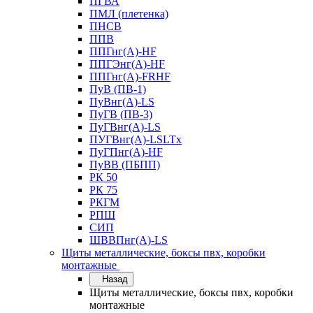
ПГВА
ПМЛ (плетенка)
ПНСВ
ППВ
ППГнг(А)-HF
ППГЭнг(А)-HF
ППГнг(А)-FRHF
ПуВ (ПВ-1)
ПуВнг(А)-LS
ПуГВ (ПВ-3)
ПуГВнг(А)-LS
ПУГВнг(А)-LSLTx
ПуГПнг(А)-HF
ПуВВ (ПБПП)
РК 50
РК 75
РКГМ
РПШ
СИП
ШВВПнг(А)-LS
Щиты металлические, боксы пвх, коробки
монтажные
Назад
Щиты металлические, боксы пвх, коробки
монтажные