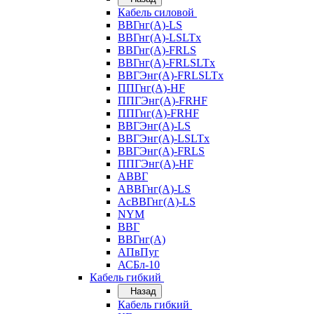
Кабель силовой
ВВГнг(А)-LS
ВВГнг(А)-LSLTx
ВВГнг(А)-FRLS
ВВГнг(А)-FRLSLTx
ВВГЭнг(А)-FRLSLTx
ППГнг(А)-HF
ППГЭнг(А)-FRHF
ППГнг(А)-FRHF
ВВГЭнг(А)-LS
ВВГЭнг(А)-LSLTx
ВВГЭнг(А)-FRLS
ППГЭнг(А)-HF
АВВГ
АВВГнг(А)-LS
АсВВГнг(А)-LS
NYM
ВВГ
ВВГнг(А)
АПвПуг
АСБл-10
Кабель гибкий
Назад
Кабель гибкий