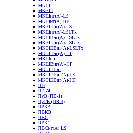
МКШ
МКЭШ
МКШнг(А)-LS
МКШнг(А)-HF
МКЭШнг(А)-LS
МКШнг(А)-LSLTx
МКШВнг(A)-LSLTx
МКЭШнг(А)-LSLTx
МКЭШВнг(A)-LSLTx
МКЭШнг(А)-HF
МКШвнг
МКШВнг(А)-HF
МКЭШВнг
МКЭШВнг(А)-LS
МКЭШВнг(А)-HF
НВ
П-274
ПуВ (ПВ-1)
ПуГВ (ПВ-3)
ПРКА
ПВКВ
ПВС
ПРКС
ПВСнг(А)-LS