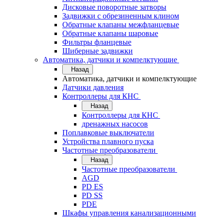
Дисковые поворотные затворы
Задвижки с обрезиненным клином
Обратные клапаны межфланцевые
Обратные клапаны шаровые
Фильтры фланцевые
Шиберные задвижки
Автоматика, датчики и компелктующие
Назад
Автоматика, датчики и компелктующие
Датчики давления
Контроллеры для КНС
Назад
Контроллеры для КНС
дренажных насосов
Поплавковые выключатели
Устройства плавного пуска
Частотные преобразователи
Назад
Частотные преобразователи
AGD
PD ES
PD SS
PDE
Шкафы управления канализационными