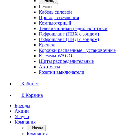
Назад
Ремонт
Кабель силовой
Провод заземления
Компьютерный
Телевизионный радиочастотный
Гофрошланг (ПВХ с зондом)
Гофрошланг (ПНД с зондом)
Крепеж
Коробки распаечные - установочные
Клеммы WAGO
Щиты распределительные
Автоматы
Розетки выключатели
Кабинет
0
Корзина
Бренды
Акции
Услуги
Компания
Назад
Компания