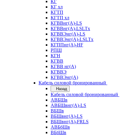
КГ
КГ хл
КГТП
КГТП хл
КГВВнг(А)-LS
КГВВнг(А)-LSLTx
КГВВЭнг(А)-LS
КГВВЭнг(А)-LSLTx
КГППнг(А)-HF
РПШ
КГН
КГВВ
КГВВ нг(А)
КГВВЭ
КГВВЭнг(А)
Кабель силовой бронированный
Назад
Кабель силовой бронированный
АВБШв
АВБШвнг(А)-LS
ВБШв
ВБШвнг(А)-LS
ВБШвнг(А)-FRLS
АВБбШв
ВБбШв