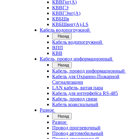
КВВГнг(А)
КВВГЭ
КВВГЭнг(А)
КВБШв
КВБШвнг(А)-LS
Кабель водопогружной
Назад
Кабель водопогружной
ВПП
КВВ
Кабель, провод информационный
Назад
Кабель, провод информационный
Кабель для Охранно-Пожарной
Сигнализации
LAN кабель, витая пара
Кабель для интерфейса RS-485
Кабель, провод связи
Кабель коаксиальный
Разное
Назад
Разное
Провод прогревочный
Провод автомобильный
Провод авиационный