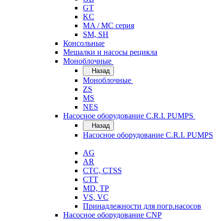
GT
KC
MA / MC серия
SM, SH
Консольные
Мешалки и насосы рецикла
Моноблочные
Назад
Моноблочные
ZS
MS
NES
Насосное оборудование C.R.I. PUMPS
Назад
Насосное оборудование C.R.I. PUMPS
AG
AR
CTC, CTSS
CTT
MD, TP
VS, VC
Принадлежности для погр.насосов
Насосное оборудование CNP