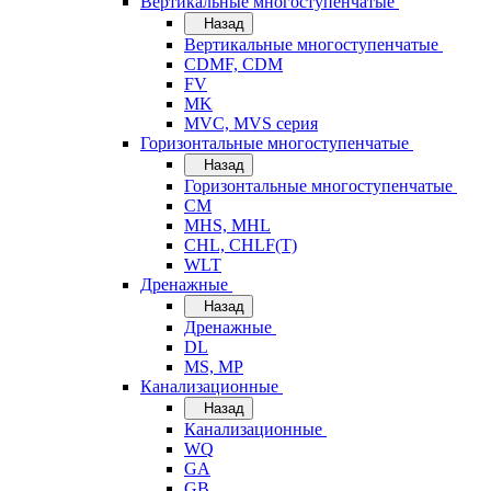
Вертикальные многоступенчатые
Назад
Вертикальные многоступенчатые
CDMF, CDM
FV
MK
MVC, MVS серия
Горизонтальные многоступенчатые
Назад
Горизонтальные многоступенчатые
CM
MHS, MHL
CHL, CHLF(T)
WLT
Дренажные
Назад
Дренажные
DL
MS, MP
Канализационные
Назад
Канализационные
WQ
GA
GB