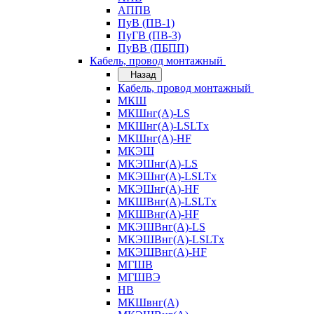
АППВ
ПуВ (ПВ-1)
ПуГВ (ПВ-3)
ПуВВ (ПБПП)
Кабель, провод монтажный
Назад
Кабель, провод монтажный
МКШ
МКШнг(А)-LS
МКШнг(А)-LSLTx
МКШнг(А)-HF
МКЭШ
МКЭШнг(А)-LS
МКЭШнг(А)-LSLTx
МКЭШнг(А)-HF
МКШВнг(A)-LSLTx
МКШВнг(А)-HF
МКЭШВнг(А)-LS
МКЭШВнг(A)-LSLTx
МКЭШВнг(А)-HF
МГШВ
МГШВЭ
НВ
МКШвнг(А)