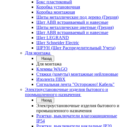
Бокс пластиковый
Коробка установочная
Коробка монтажная
Щиты металлические под дерево (Греция)
Щит ABB встраиваемый и навесные
Щиты металлические цветные (Греция)
Щит ABB встраиваемый и навесные
Щит LEGRAND
Щит Schneider Electric
ЩРУН (Щит Распределительный Учета)
Для монтажа
Назад
Для монтажа
Клеммы WAGO
Стяжки (хомуты) монтажные нейлоновые
Изолента ПВХ
Сигнальная лента "Осторожно! Кабель"
Электроустановочные изделия бытового и
промышленного назначения
Назад
Электроустановочные изделия бытового и
промышленного назначения
Розетки, выключатели влагозащищенные
IP54
Розетки, выключатели накладные IP20