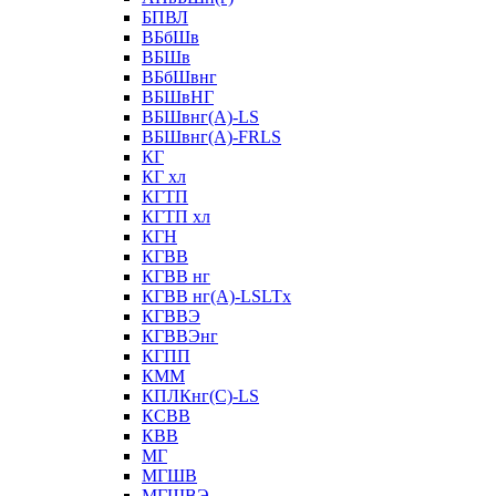
БПВЛ
ВБбШв
ВБШв
ВБбШвнг
ВБШвНГ
ВБШвнг(А)-LS
ВБШвнг(А)-FRLS
КГ
КГ хл
КГТП
КГТП хл
КГН
КГВВ
КГВВ нг
КГВВ нг(А)-LSLTx
КГВВЭ
КГВВЭнг
КГПП
КММ
КПЛКнг(C)-LS
КСВВ
КВВ
МГ
МГШВ
МГШВЭ