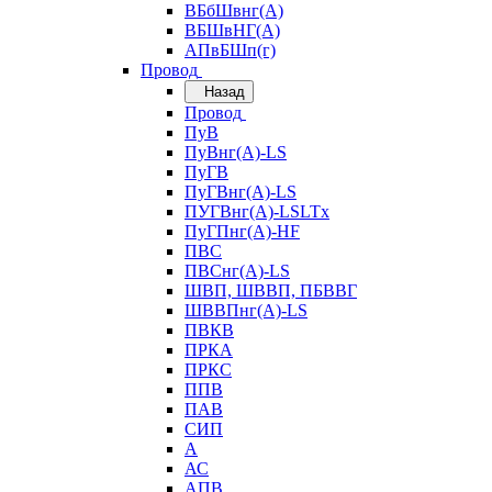
ВБбШвнг(А)
ВБШвНГ(А)
АПвБШп(г)
Провод
Назад
Провод
ПуВ
ПуВнг(А)-LS
ПуГВ
ПуГВнг(А)-LS
ПУГВнг(А)-LSLTx
ПуГПнг(А)-HF
ПВС
ПВСнг(А)-LS
ШВП, ШВВП, ПБВВГ
ШВВПнг(А)-LS
ПВКВ
ПРКА
ПРКС
ППВ
ПАВ
СИП
А
АС
АПВ