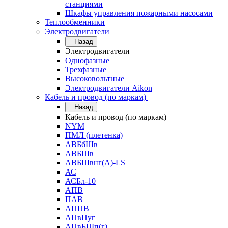
станциями
Шкафы управления пожарными насосами
Теплообменники
Электродвигатели
Назад
Электродвигатели
Однофазные
Трехфазные
Высоковольтные
Электродвигатели Aikon
Кабель и провод (по маркам)
Назад
Кабель и провод (по маркам)
NYM
ПМЛ (плетенка)
АВБбШв
АВБШв
АВБШвнг(А)-LS
АС
АСБл-10
АПВ
ПАВ
АППВ
АПвПуг
АПвБШп(г)