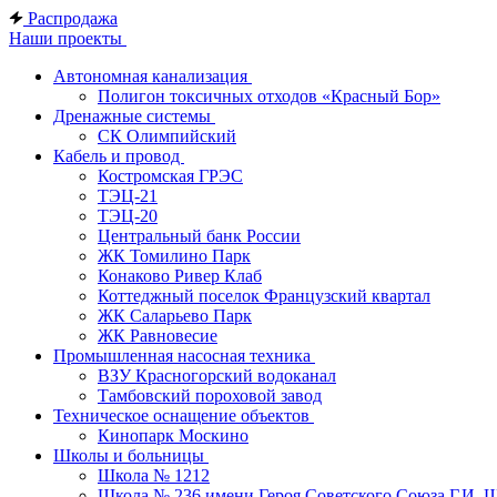
Распродажа
Наши проекты
Автономная канализация
Полигон токсичных отходов «Красный Бор»
Дренажные системы
СК Олимпийский
Кабель и провод
Костромская ГРЭС
ТЭЦ-21
ТЭЦ-20
Центральный банк России
ЖК Томилино Парк
Конаково Ривер Клаб
Коттеджный поселок Французский квартал
ЖК Саларьево Парк
ЖК Равновесие
Промышленная насосная техника
ВЗУ Красногорский водоканал
Тамбовский пороховой завод
Техническое оснащение объектов
Кинопарк Москино
Школы и больницы
Школа № 1212
Школа № 236 имени Героя Советского Союза Г.И. 