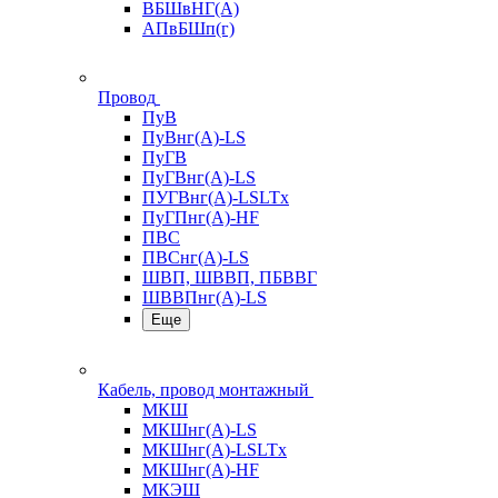
ВБШвНГ(А)
АПвБШп(г)
Провод
ПуВ
ПуВнг(А)-LS
ПуГВ
ПуГВнг(А)-LS
ПУГВнг(А)-LSLTx
ПуГПнг(А)-HF
ПВС
ПВСнг(А)-LS
ШВП, ШВВП, ПБВВГ
ШВВПнг(А)-LS
Еще
Кабель, провод монтажный
МКШ
МКШнг(А)-LS
МКШнг(А)-LSLTx
МКШнг(А)-HF
МКЭШ