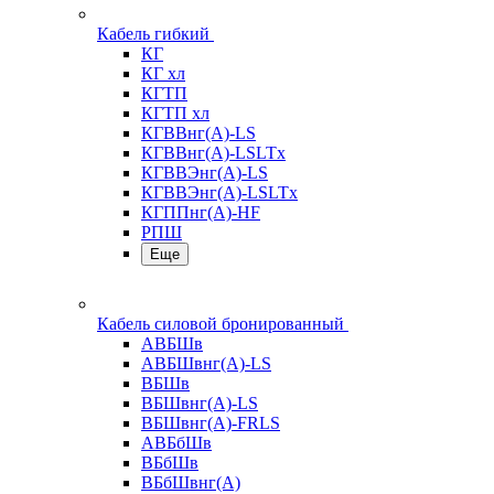
Кабель гибкий
КГ
КГ хл
КГТП
КГТП хл
КГВВнг(А)-LS
КГВВнг(А)-LSLTx
КГВВЭнг(А)-LS
КГВВЭнг(А)-LSLTx
КГППнг(А)-HF
РПШ
Еще
Кабель силовой бронированный
АВБШв
АВБШвнг(А)-LS
ВБШв
ВБШвнг(А)-LS
ВБШвнг(А)-FRLS
АВБбШв
ВБбШв
ВБбШвнг(А)