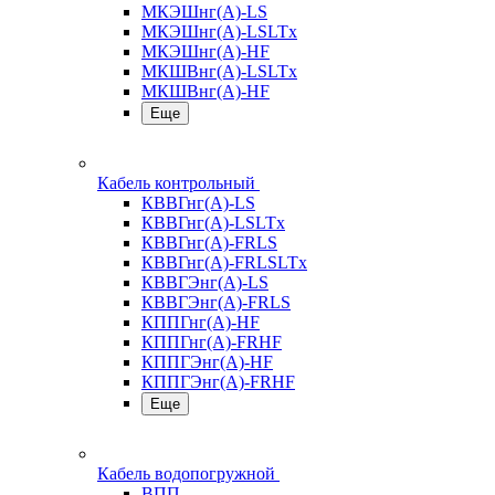
МКЭШнг(А)-LS
МКЭШнг(А)-LSLTx
МКЭШнг(А)-HF
МКШВнг(A)-LSLTx
МКШВнг(А)-HF
Еще
Кабель контрольный
КВВГнг(А)-LS
КВВГнг(А)-LSLTx
КВВГнг(А)-FRLS
КВВГнг(А)-FRLSLTx
КВВГЭнг(А)-LS
КВВГЭнг(А)-FRLS
КППГнг(А)-HF
КППГнг(А)-FRHF
КППГЭнг(А)-HF
КППГЭнг(А)-FRHF
Еще
Кабель водопогружной
ВПП