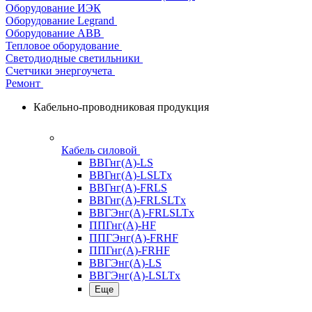
Оборудование ИЭК
Оборудование Legrand
Оборудование АВВ
Тепловое оборудование
Светодиодные светильники
Счетчики энергоучета
Ремонт
Кабельно-проводниковая продукция
Кабель силовой
ВВГнг(А)-LS
ВВГнг(А)-LSLTx
ВВГнг(А)-FRLS
ВВГнг(А)-FRLSLTx
ВВГЭнг(А)-FRLSLTx
ППГнг(А)-HF
ППГЭнг(А)-FRHF
ППГнг(А)-FRHF
ВВГЭнг(А)-LS
ВВГЭнг(А)-LSLTx
Еще